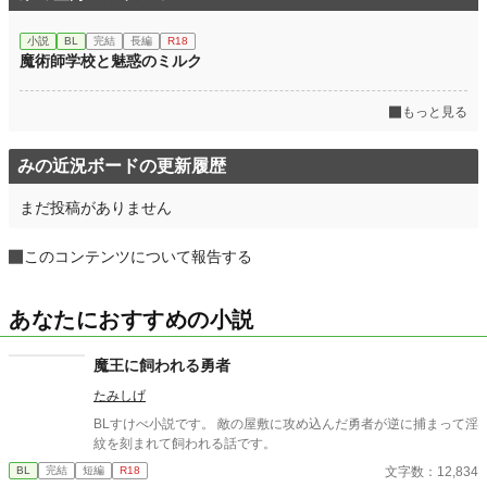
小説
BL
完結
長編
R18
魔術師学校と魅惑のミルク
もっと見る
みの近況ボードの更新履歴
まだ投稿がありません
このコンテンツについて報告する
あなたにおすすめの小説
魔王に飼われる勇者
たみしげ
BLすけべ小説です。 敵の屋敷に攻め込んだ勇者が逆に捕まって淫
紋を刻まれて飼われる話です。
文字数：12,834
BL
完結
短編
R18