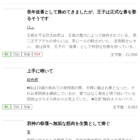
長年仮番として務めてきましたが、王子は正式な番を娶
るそうです
けふ
王都を守る巨大結界は、王族の魔力によって維持されている。 第
二王子アデルの傍らには、常に一人の騎士がいた。 近衛騎士レオ
ン。 彼は長年、王子の「仮番」として特別な任務を担っている。
しかし王子は、他国の王女との正式な番契約が決まってしまっ
文字数：21,500
BL
完結
長編
R18
た。 仮番の役目は、そこで終わるはずだった。 だが結界塔で行わ
れる儀式の中で、 二人の関係は次第に変わり始める。 王族と騎
士。 主と臣下。 越えてはならない境界を前にしても、 王子は騎
上手に啼いて
士の手を取る。 「共に立て」 ※オメガバースではありません ※
紺色橙
ふんわり読んでください ※なんでも許せる方向け ※イラストはC
hatGPTさん
■聡は10歳の初めての発情期の際、大輝に噛まれ番となった。そ
れ以来関係を継続しているが、愛ではなく都合と情で続いている
現状はそろそろ終わりが見えていた。 ■注意*独自オメガバース設
定。■『それは愛か本能か』と同じ世界設定です。関係は一切な
文字数：9,082
BL
完結
短編
し。
邪神の祭壇へ無垢な筋肉を生贄として捧ぐ
零