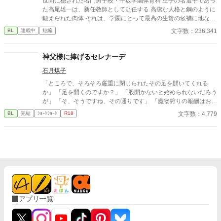
世間に秘された名門男子校・平坂学園体育科 空手の名選手であっ
た高尾雄一は、新任教師として赴任する 高潔な人格と鋼のように
鍛えられた肉体 それは、学園にとって最高の生贄の候補に他なら
なかった 至高の筋肉を持つ、精神を削られ意志をなくした青年を
文字数：236,341
BL
連載中
短編
太古の神に捧げるため、“水”、“風”、“土”の信奉者達が暗躍する 意
志をなくし筋肉の操り人形と化した“デク” 消える教師 山奥の男子
校で繰り広げられるダークファンタジー
神父様に捧げるセレナーデ
石月煤子
「ところで、そろそろ厳重に閉じられたその足を開いてくれる
か」 「足を開くのですか？」 「股開かないと始められないだろう
が」 「そ、そうですね、その通りです」 「魔物狩りの報酬はお前
自身、そうだろう？」 「…………」 ■俺様最強旅人×健気美人♂神
文字数：4,779
BL
完結
ｼｮｰﾄｼｮｰﾄ
R18
父■
アプリ一覧