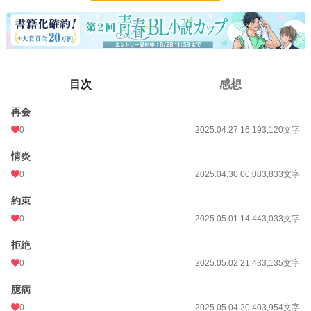
お気に入り
6
24h.ポイント
0 pt
文字数
26,709
目次
感想
更新日時
2025.05.07 20:13
再会
初回公開日時
2025.04.27 16:19
0
2025.04.27 16:19
3,120文字
初回完結日時
2025.05.07 20:13
情炎
週間ポイント
0 pt (228,955 位)
0
2025.04.30 00:08
3,833文字
月間ポイント
28 pt (93,489 位)
約束
年間ポイント
826 pt (89,545 位)
0
2025.05.01 14:44
3,033文字
累計ポイント
5,035 pt (125,314 位)
拒絶
0
2025.05.02 21:43
3,135文字
臆病
0
2025.05.04 20:40
3,954文字