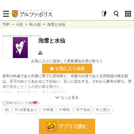
TOP
>
小説
>
BL小説
>
泡雪と水仙
BL
完結
短編
R18
泡雪と水仙
み
お気に入りに追加して更新通知を受け取ろう
お気に入り追加
皇帝の外戚であり武勇に秀でた郭伯明と、名家の出身であり文武両道の鍾文穎
は、天子のめぐりあわせにて出会い、互いに恋をする。それから数年が経ち、禁
城で再会した二人の恋が幕を開けた。
しかし、幸せな日々は、長くは続かない。
文官として働く文穎と、伯明の弟・仲孝の、埋まらない心の穴と切ない恋の物
24h.ポイント
0pt
0
語。
BL
R-18要素あり
中華風
中華BL
年下攻め
年上受け
小説
228,955 位 / 228,955 件
アプリで読む
BL
31,454 位 / 31,454 件