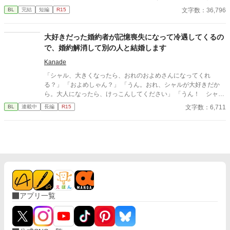
た。そして、夫であるアインス・キールに離婚を切り出すが、ア
文字数：36,796
BL
完結
短編
R15
インスがそう簡単にシューンを手離す訳もなく......。
大好きだった婚約者が記憶喪失になって冷遇してくるの
で、婚約解消して別の人と結婚します
Kanade
「シャル、大きくなったら、おれのおよめさんになってくれ
る？」 「およめしゃん？」 「うん。おれ、シャルが大好きだか
ら。大人になったら、けっこんしてください」 「うん！ シャル
もリュシーしゃま、だいしゅき！ およめしゃん、なる！」 ✩
文字数：6,711
BL
連載中
長編
R15
✩ ✩ 幼き日に交わした『約束』。その約束が果たされたの
は、シャーロットが十二歳、リュシオンが十七歳のとき。 それ
から三年。リュシオンが事故により記憶喪失になったことで、全
てが狂っていく――。 ――――――――――― ✻男しかいな
い、αとΩしかいない世界観なので、女性やβといった概念は出て
きません。 ✻独自設定の異世界オメガバースです。 ✻4話までは
毎日更新。その後は週3話の更新を目指します。執筆しながらの
更新、遅筆なのでゆっくりペースにはなりますが、完結は保証い
たします。 ☆8/6 6時更新 HOT女性向けランキング64位！ ありが
アプリ一覧
とうございます😊