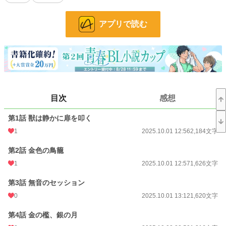
黎は亡き母が遺した「幻の香水」を再現させるため、湊が守りたい場所を盾に、
アプリで読む
強引な契約を突きつけた。
都心を見下ろす豪華な鳥籠に囚われた湊。
自己犠牲を「愚か」と断じる黎と、利己主義を「心がない」と軽蔑する湊。
反発しあう二人の魂は、香りを介して互いの奥深くに潜む「孤独」に触れてしま
い……。
これは、自己否定の呪いに縛られた天才を、傲慢な王の絶対的なエゴが解き放
目次
感想
つ、執着と救済の物語。
第1話 獣は静かに扉を叩く
小説
228,585 位 / 228,585 件
1
2025.10.01 12:56
2,184文字
BL
31,383 位 / 31,383 件
第2話 金色の鳥籠
お気に入り
21
1
2025.10.01 12:57
1,626文字
24h.ポイント
0 pt
第3話 無音のセッション
文字数
34,235
0
2025.10.01 13:12
1,620文字
更新日時
2026.02.17 01:34
第4話 金の檻、銀の月
初回公開日時
2025.10.01 12:56