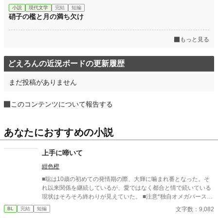
小説
現代文学
完結
短編
硝子の檻と月の満ち欠け
もっと見る
どえろんの近況ボードの更新履歴
まだ投稿がありません
このコンテンツについて報告する
あなたにおすすめの小説
上手に啼いて
紺色橙
■聡は10歳の初めての発情期の際、大輝に噛まれ番となった。そ
れ以来関係を継続しているが、愛ではなく都合と情で続いている
現状はそろそろ終わりが見えていた。 ■注意*独自オメガバース設
定。■『それは愛か本能か』と同じ世界設定です。関係は一切な
文字数：9,082
BL
完結
短編
し。