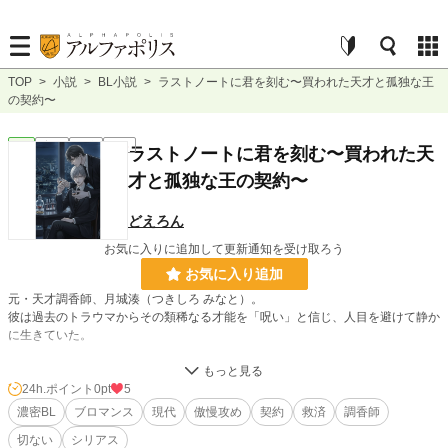
TOP
>
小説
>
BL小説
>
ラストノートに君を刻む〜買われた天才と孤独な王
の契約〜
BL
完結
長編
R18
ラストノートに君を刻む〜買われた天
才と孤独な王の契約〜
どえろん
お気に入りに追加して更新通知を受け取ろう
お気に入り追加
元・天才調香師、月城湊（つきしろ みなと）。
彼は過去のトラウマからその類稀なる才能を「呪い」と信じ、人目を避けて静か
に生きていた。
そんな彼の前に現れたのは、巨大企業の若きCEO、獅子堂黎（ししどう れ
い）。
24h.ポイント
0pt
5
傲慢で冷徹なその男は、湊の小さな聖域を土足で踏み荒らす。
濃密BL
ブロマンス
現代
傲慢攻め
契約
救済
調香師
切ない
シリアス
「君を買いに来た」――