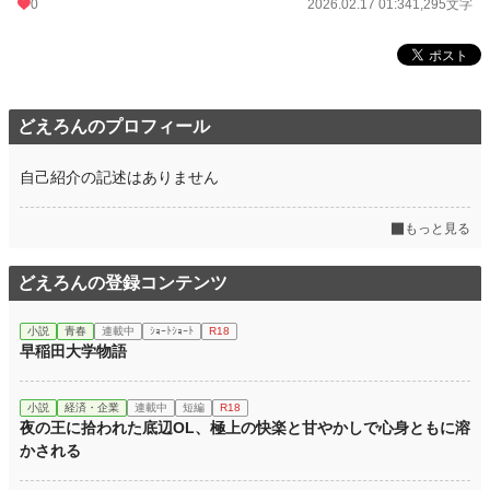
0
2026.02.17 01:34
1,295文字
どえろんのプロフィール
自己紹介の記述はありません
もっと見る
どえろんの登録コンテンツ
小説
青春
連載中
ｼｮｰﾄｼｮｰﾄ
R18
早稲田大学物語
小説
経済・企業
連載中
短編
R18
夜の王に拾われた底辺OL、極上の快楽と甘やかしで心身ともに溶
かされる