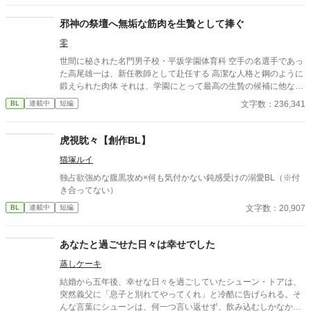
邪神の祭壇へ無垢な筋肉を生贄として捧ぐ
零
世間に秘された名門男子校・平坂学園体育科 空手の名選手であっ
た高尾雄一は、新任教師として赴任する 高潔な人格と鋼のように
鍛えられた肉体 それは、学園にとって最高の生贄の候補に他なら
なかった 至高の筋肉を持つ、精神を削られ意志をなくした青年を
文字数：236,341
BL
連載中
短編
太古の神に捧げるため、“水”、“風”、“土”の信奉者達が暗躍する 意
志をなくし筋肉の操り人形と化した“デク” 消える教師 山奥の男子
校で繰り広げられるダークファンタジー
虎視眈々【創作BL】
猫塚ルイ
独占欲強めな腹黒攻め×何も気付かない鈍感受けの溺愛BL（※付
き合ってない）
文字数：20,907
BL
連載中
短編
あなたと過ごせた日々は幸せでした
蒸しケーキ
結婚から五年後、幸せな日々を過ごしていたシューン・トアは、
突然義父に「息子と別れてやってくれ」と冷酷に告げられる。そ
んな言葉にシューンは、何一つ言い返せず、飲み込むしかなかっ