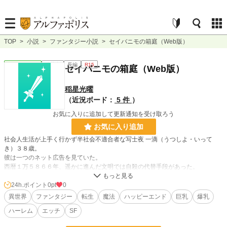
TOP
>
小説
>
ファンタジー小説
>
セイバニモの箱庭（Web版）
ファンタジー
連載中
長編
R15
セイバニモの箱庭（Web版）
稲星光曜
（近況ボード：
5 件
）
お気に入りに追加して更新通知を受け取ろう
お気に入り追加
社会人生活が上手く行かず半社会不適合者な写士夜 一滴（うつしよ・いって
き）３８歳。
彼は一つのネット広告を見ていた。
西暦１万５８６６年、遥かに進んだ文明では自殺の代替手段があった。
ソウルトランスレートプレイヤー（STP）ゲーム。
脳を体と切り離し、個人個人が望むゲームの世界で
24h.ポイント
0pt
0
人生をやり直せる仕組みが数千年前から試験導入され、
異世界
ファンタジー
転生
魔法
ハッピーエンド
巨乳
爆乳
今では様々な倫理問題や技術問題をクリアし、安定稼働している。
ハーレム
エッチ
SF
実行するか悩んでいた時、学生時代好きだった女性、