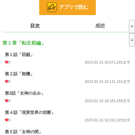
遼季籠姫（りょうき・かごひめ）が大手STPの一つを運営するご令嬢だった。
アプリで読む
籠姫のおかげでSTPのタイトルの一つである「アルメオ・ヴィボ・ヒストリオ」
に行くことになるが
そこは自分以外のプレイヤーが存在し、ゲーム内での死亡＝脳の廃棄という
一滴が望んだ世界とは別の設定の世界観だった。
目次
感想
ただ一滴は籠姫の初恋の人物で籠姫は技術責任者の相澤愛（あいざわ・あい）と
協力し
第１章「転生前編」
監査にばれない範囲で一滴に様々な優遇処置を行う。
籠姫や愛に自分が救われたように、自分も他の誰かを救える人間になるという決
第１話「回顧」
意を胸に。
一滴の新たな人生が今始まる。
0
2023.01.16 18:07
2,291文字
【無双が見たい？】
第２話「契機」
・転生は６話から
0
2023.01.16 18:13
1,261文字
・無双は８話から！
第3話「女神の企み」
【注意点】
・R１５なので本番描写はありませんが、事前事後の記載はあります。
0
2023.01.16 18:18
1,455文字
・ハーレム要素があるので苦手な方はお気を付けください。
第４話「現実世界の切断」
【今後について】
0
2023.01.16 18:24
1,325文字
イラストやサウンドトラックは無償or有償公開できればと思っています。
現在作成中の他タイトルはゲーム化予定ですが、こちらはゲーム化までするかは
第５話「女神の間」
未定です。