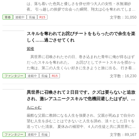
は、落ち着いた色気と優しさを併せ持つ大人の女性・水無瀬紗
夜。 引っ越しの挨拶で出会った瞬間、翔太は心を奪われてしま
う。 偶然にもアルバイト先のスーパーで再会した彼女は、翔太を
文字数：31,050
青春
連載中
長編
R15
すぐに採用し、温かく仕事を教えてくれる存在だった。 ある日の
仕事帰り、ふたりで過ごす時間が増えていき――そして気づけば
紗夜の部屋でご飯をご馳走になるほど親密に。 優しくて穏やかで
スキルを奪われてお詫びチートをもらったので余生を楽
――その色気に触れるたび、翔太の心は揺れていく。 大人の女性
しく……過ごさせてくれ
と大学生、甘くちょっぴり刺激的な同居生活（？）がはじまる。
紫楼
異世界に召喚されたその日、巻き込まれた青年に俺が得るはず
だったスキルを奪われた。 お詫びとしてチートスキルを授かっ
た俺は、第二の人生くらい好きに生きようと旅に出る。 行き着い
た先は、寂れた町の場末の酒場だ。 なぜか客は男ばかりだが、
文字数：16,230
ファンタジー
連載中
長編
R15
日雇い冒険者や恐妻家の肉屋たちとの気楽な毎日は悪くない。
……ただ一人、どう見ても貴族のような美青年がこの地味な酒場
へ通ってくる理由だけは、さっぱりわからない。 「お前らツケは
異世界に召喚されて２日目です。クズは要らないと追放
やめろ」 そんな穏やかな日々を送っていたはずなのに、ある
され、激レアユニークスキルで危機回避したはずが、ト
日、酒場へ厄介な依頼が舞い込んできた――。 他サイトでも掲
ラブル続きで泣きそうです。
載しています。 不定期更新です。
もにゃむ
厳酷な父親に教師になる人生を強要され、父親が死ぬまで自分の
望む人生を歩むことはできないと人生を諦め、淡々とした日々を
送っていた清泉。 夏休みの補習中、４人の生徒と共に異世界に召
喚されてしまう。 召喚直後、職業がクズだから要らないと国外追
文字数：89,167
ファンタジー
連載中
長編
放を言い渡された清泉だったが、同じく国外追放を言い渡された