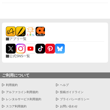
2人の生徒に異常なほど執着されてしまう。 追放前にスキル封印
の処置をすると聞かされ、王都の通行門で部屋に閉じ込められた
清泉は、生徒たちと兵士たちから逃れるためにユニークスキルを
発動し………………目が覚めると子どもの姿になっていた。 容姿
のせいで子どもの頃から嫌な思いをたくさんしてきた清泉。 父親
に厳しく叩き込まれた剣道も、身を守るために身につけた護身の
ための武術も、力のない小さな体ではほとんど役に立たない。 可
愛い女の子にしか見えない子どもになってしまった清泉を襲うト
アプリ一覧
ラブルはまだまだ続くようで…… 楽しんでいただけたら、嬉しい
です。 ※ 画像はAIに描いてもらいましたが、文章は100％自分で
書いています。
公式SNS一覧
ご利用について
利用規約
ヘルプ
アルファコイン利用規約
投稿ガイドライン
レンタルサービス利用規約
プライバシーポリシー
スコア利用規約
お問い合わせ