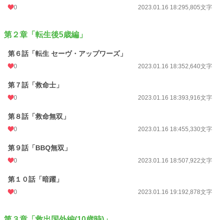
R18解放版の電子書籍販売は未定です。
0
2023.01.16 18:29
5,805文字
【掲載場所】
◆アルファポリス様のみです！
第２章「転生後5歳編」
【作品のお気に入り・コメント、twitterのフォロー、その他諸々ぜひよろしくお
第６話「転生 セーヴ・アップワーズ」
願いします！】
0
2023.01.16 18:35
2,640文字
小説
228,608 位 / 228,608 件
第７話「救命士」
ファンタジー
53,260 位 / 53,260 件
0
2023.01.16 18:39
3,916文字
お気に入り
23
第８話「救命無双」
0
2023.01.16 18:45
5,330文字
24h.ポイント
0 pt
文字数
第９話「BBQ無双」
90,572
0
2023.01.16 18:50
7,922文字
更新日時
2023.02.16 18:06
第１０話「暗躍」
初回公開日時
2023.01.16 18:07
0
2023.01.16 19:19
2,878文字
週間ポイント
14 pt (70,247 位)
月間ポイント
49 pt (80,865 位)
第３章「救出国外編(10歳時)」