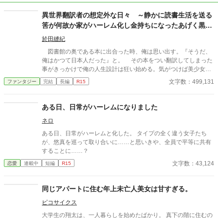
異世界翻訳者の想定外な日々 ～静かに読書生活を送る
筈が何故か家がハーレム化し金持ちになったあげく黒覆
面の最強怪傑となってしまった～
於田縫紀
図書館の奥である本に出合った時、俺は思い出す。『そうだ、
俺はかつて日本人だった』と。 その本をつい翻訳してしまった
事がきっかけで俺の人生設計は狂い始める。気がつけば美少女３
人に囲まれつつ仕事に追われる毎日。そして時々俺は悩む。本当
文字数：499,131
ファンタジー
完結
長編
R15
に俺はこんな暮らしをしてていいのだろうかと。ハーレム状態な
のだろうか。単に便利に使われているだけなのだろうかと。
ある日、日常がハーレムになりました
ネロ
ある日、日常がハーレムと化した。 タイプの全く違う女子たち
が、悠真を巡って取り合いに……と思いきや、全員で平等に共有
することに……？
文字数：43,124
恋愛
連載中
短編
R15
同じアパートに住む年上未亡人美女は甘すぎる。
ピコサイクス
大学生の翔太は、一人暮らしを始めたばかり。 真下の階に住むの