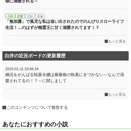
様に溺愛される～
小説
恋愛
完結
長編
「無加護」で孤児な私は追い出されたのでのんびりスローライフ
生活！…のはずが精霊王に甘く溺愛されてます！？
もっと見る
白井の近況ボードの更新履歴
2025-01-11 20:46:34
婚活をがんばる枯葉令嬢は薔薇狼の執着にきづかない～なんで溺
愛されてるの！？～に関しまして
もっと見る
このコンテンツについて報告する
あなたにおすすめの小説