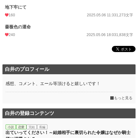
地下牢にて
160
2025.05.06 11:33
1,273文字
薔薇色の運命
240
2025.05.06 18:03
1,838文字
白井のプロフィール
感想、コメント、エール等頂けると嬉しいです！
もっと見る
白井の登録コンテンツ
小説
恋愛
完結
長編
出ていってください！～結婚相手に裏切られた令嬢はなぜか騎士