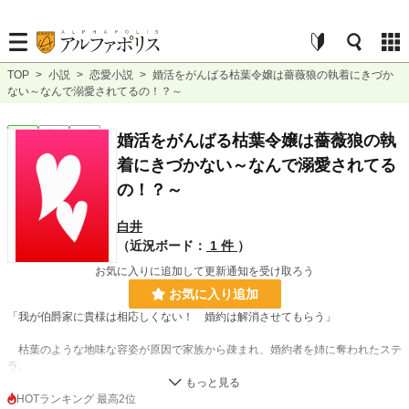
TOP
>
小説
>
恋愛小説
>
婚活をがんばる枯葉令嬢は薔薇狼の執着にきづか
ない～なんで溺愛されてるの！？～
恋愛
完結
長編
婚活をがんばる枯葉令嬢は薔薇狼の執
着にきづかない～なんで溺愛されてる
の！？～
白井
（近況ボード：
1 件
）
お気に入りに追加して更新通知を受け取ろう
お気に入り追加
「我が伯爵家に貴様は相応しくない！ 婚約は解消させてもらう」
枯葉のような地味な容姿が原因で家族から疎まれ、婚約者を姉に奪われたステ
ラ。
土下座を強要され自分が悪いと納得しようとしたその時、謎の美形が跪いて手
に口づけをする。
HOTランキング 最高2位