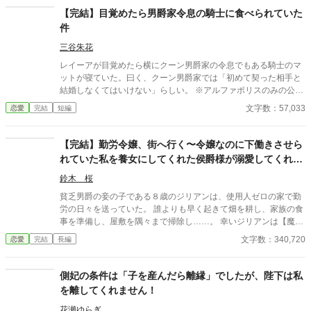
【完結】目覚めたら男爵家令息の騎士に食べられていた
件
三谷朱花
レイーアが目覚めたら横にクーン男爵家の令息でもある騎士のマ
ットが寝ていた。曰く、クーン男爵家では「初めて契った相手と
結婚しなくてはいけない」らしい。 ※アルファポリスのみの公開
です。
文字数：57,033
恋愛
完結
短編
【完結】勤労令嬢、街へ行く〜令嬢なのに下働きさせら
れていた私を養女にしてくれた侯爵様が溺愛してくれる
ので、国いちばんのレディを目指します〜
鈴木 桜
貧乏男爵の妾の子である８歳のジリアンは、使用人ゼロの家で勤
労の日々を送っていた。 誰よりも早く起きて畑を耕し、家族の食
事を準備し、屋敷を隅々まで掃除し……。 幸いジリアンは【魔
法】が使えたので、一人でも仕事をこなすことができていた。 あ
文字数：340,720
恋愛
完結
長編
る夏の日、彼女の運命を大きく変える出来事が起こる。 一人の客
人をもてなしたのだ。 その客人は戦争の英雄クリフォード・マク
リーン侯爵の使いであり、ジリアンが【魔法の天才】であること
側妃の条件は「子を産んだら離縁」でしたが、陛下は私
に気づくのだった。 【魔法】が『武器』ではなく『生活』のため
を離してくれません！
に使われるようになる時代の転換期に、ジリアンは戦争の英雄の
養女として迎えられることになる。 彼女は「働かせてください」
花瀬ゆらぎ