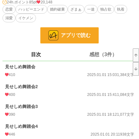
24h.ポイント
85pt
20,148
「美しき我が光……。やっと、お会いできましたね」
恋愛
ハッピーエンド
婚約破棄
ざまぁ
一途
独占欲
執着
溺愛
イケメン
あなた誰！？
やたら綺麗な怪しい男から逃げようとするが、彼の執着は枯葉令嬢ステラの想
アプリで読む
像以上だった！
虐げられていた令嬢が男の正体を知り、幸せになる話。
目次
感想（3件）
小説
12,048 位 / 228,847 件
見せしめ舞踏会
恋愛
5,380 位 / 66,372 件
410
2025.01.01 15:03
1,384文字
お気に入り
1,328
見せしめ舞踏会2
24h.ポイント
85 pt
400
2025.01.01 15:41
1,084文字
文字数
111,444
見せしめ舞踏会3
更新日時
390
2025.05.06 18:03
2025.01.01 18:12
1,077文字
初回公開日時
2025.01.01 15:03
見せしめ舞踏会4
446
2025.01.01 20:11
938文字
初回完結日時
2025.05.06 18:03