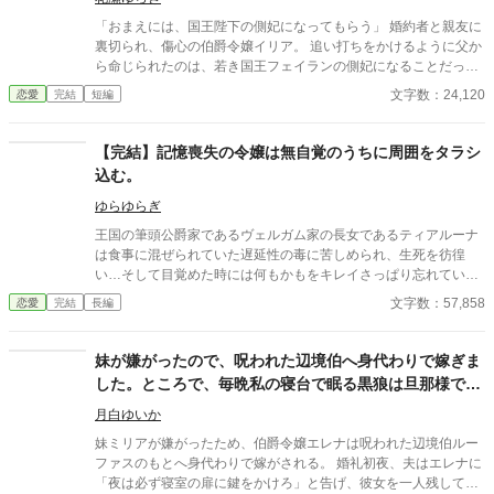
と訴え続けた。そうしなければ、追い出されると思ったから。 そ
「おまえには、国王陛下の側妃になってもらう」 婚約者と親友に
んな彼女に、周囲の大人たちは目一杯の愛情を注ぎ続けた。 そし
裏切られ、傷心の伯爵令嬢イリア。 追い打ちをかけるように父か
て、ジリアンは少しずつ子供らしさを取り戻していく。 やがてジ
ら命じられたのは、若き国王フェイランの側妃になることだっ
リアンは１７歳に成長し、新しく設立された王立魔法学院に入学
た。 しかし、王宮で待っていたのは、「世継ぎを産んだら離縁」
文字数：24,120
恋愛
完結
短編
することに。 ところが、マクリーン侯爵は渋い顔で、 「男子生徒
という非情な条件。 夫となったフェイランは冷たく、侍女からは
と目を合わせるな。微笑みかけるな」と言うのだった。 学院には
蔑まれ、王妃からは「用が済んだら去れ」と突き放される。 けれ
幼馴染の謎の少年アレンや、かつてジリアンをこき使っていた腹
ど、イリアは知ってしまう。 彼が兄の死と誤解に苦しみ、誰より
【完結】記憶喪失の令嬢は無自覚のうちに周囲をタラシ
違いの姉もいて──。 ☆第２部完結しました☆
も孤独の中にいることを──。 「私は、陛下の幸せを願っており
込む。
ます。だから……離縁してください」 フェイランを想い、身を引
こうとしたイリア。 しかし、無関心だったはずの陛下が、イリア
ゆらゆらぎ
を強く抱きしめて……！？ 「離縁する気か？ 許さない。私の心
王国の筆頭公爵家であるヴェルガム家の長女であるティアルーナ
を乱しておいて、逃げられると思うな」 凍てついた王の心を溶か
は食事に混ぜられていた遅延性の毒に苦しめられ、生死を彷徨
したのは、売られた側妃の純真な愛。 孤独な陛下に執着され、正
い…そして目覚めた時には何もかもをキレイさっぱり忘れてい
妃へと昇り詰める逆転ラブロマンス！
た。 毒によって記憶を失った令嬢が使用人や両親、婚約者や兄を
文字数：57,858
恋愛
完結
長編
無自覚のうちにタラシ込むお話です。
妹が嫌がったので、呪われた辺境伯へ身代わりで嫁ぎま
した。ところで、毎晩私の寝台で眠る黒狼は旦那様です
か？
月白ゆいか
妹ミリアが嫌がったため、伯爵令嬢エレナは呪われた辺境伯ルー
ファスのもとへ身代わりで嫁がされる。 婚礼初夜、夫はエレナに
「夜は必ず寝室の扉に鍵をかけろ」と告げ、彼女を一人残して去