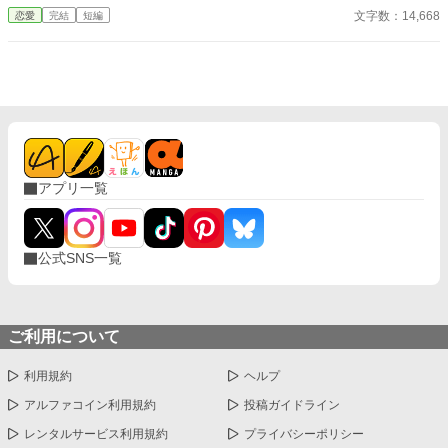
ってしまった。 けれど夜半、鍵をかけたはずの寝室で、エレナの
文字数：14,668
恋愛
完結
短編
寝台の足元に大きな黒狼が眠っていた。 黒狼はエレナを襲わな
い。むしろ毛布を戻し、彼女を守るようにそばにいる。 金色の
目。胸の傷。昼間の夫と同じ反応。 「もしかして、旦那様です
か？」 怖い噂だけで夫を判断したくないエレナは、黒狼の正体と
呪いの秘密に自分から向き合っていく。 これは、身代わりで嫁が
された令嬢が、呪われた辺境伯を怪物ではなく夫として呼び、自
分の居場所を選び直す物語。
アプリ一覧
公式SNS一覧
ご利用について
利用規約
ヘルプ
アルファコイン利用規約
投稿ガイドライン
レンタルサービス利用規約
プライバシーポリシー