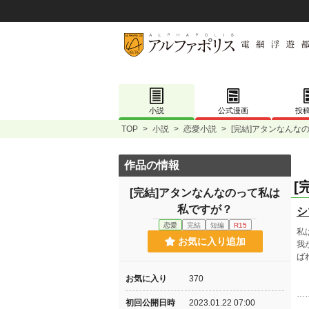
小説
公式漫画
投
TOP
>
小説
>
恋愛小説
>
[完結]アタンなんな
作品の情報
[
[完結]アタンなんなのって私は
私ですが？
シ
恋愛
完結
短編
R15
私
お気に入り追加
我
ば
お気に入り
370
…
初回公開日時
2023.01.22 07:00