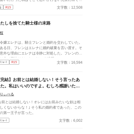
な職に就いていた。
を名乗る女がいたの。これっ
文字数：12,508
編
R15
いうこと？ 婚約者の裏切りにざまぁします。
ィ風味。 ※この小説は独自の世界観で書いて
りますので一切史実には基づきません。 ※ゆるふ
わたしを捨てた騎士様の末路
設定のご都合主義です。 ※元サヤはありません。
桜
嬢エレナは、騎士フレンと婚約を交わしていた。
る日、フレンはエレナに婚約破棄を言い渡す。そ
意外な理由にエレナは冷静に対処した。フレンの行
動は全て筒抜けだったのだ。 ※連載
文字数：16,594
ﾄｼｮｰﾄ
R15
【完結】お前とは結婚しない！そう言ったあ
なた。私はいいのですよ。むしろ感謝いたし
ますわ。
りぃべる
お前とは結婚しない！オレにはお前みたいな奴は相
くないからな！｣ そう私の婚約者であった、この
の第一王子が言った。
文字数：6,002
ﾄｼｮｰﾄ