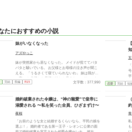
なたにおすすめの小説
妹がいなくなった
アズやっこ
五
妹が突然家から居なくなった。 メイドが慌ててバタ
「
バタと騒いでいる。 お父様とお母様の泣き声が聞こ
号
える。 「うるさくて寝ていられないわ」 妹は我が家
平
の宝。 お父様とお母様は妹しか見えない。ドレスも
度
文字数：377,990
愛
完結
長編
R15
宝石も妹にだけ買い与える。 妹を探しに出掛けたけ
恋愛
完結
短
た
ど…。見つかるかしら？
いた。 だがリッ
か
婚約破棄された令嬢は、“神の寵愛”で皇帝に
時
溺愛される 〜私を笑った全員、ひざまずけ〜
約
る
を出
夜桜
青
ら
「お前のような女と結婚するくらいなら、平民の娘を
私
破
選ぶ！」 婚約者である第一王子・レオンに公衆の面
も
ら
前で婚約破棄を宣言された侯爵令嬢セレナ。 彼女は
に