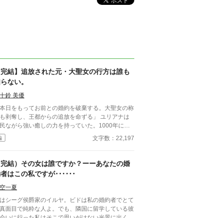
【完結】追放された元・大聖女の行方は誰も
知らない。
十鈴 美優
本日をもってお前との婚約を破棄する。大聖女の称
も剥奪し、王都からの追放を命ずる」 ユリアナは
民ながら強い癒しの力を持っていた。1000年に一
現れるとされる大聖女の称号を得て、婚約者となっ
文字数：22,197
編
王子リッドと共に魔物討伐に邁進する日々を送って
ドはユリアナを休ませることなく働
せ、ユリアナの癒しの力を濁らせていた。 そんな
（完結）その女は誰ですか？ーーあなたの婚
に圧倒的な力を持つ上級魔物が、王国北部に襲来す
者はこの私ですが･･････
。 ユリアナは全力を尽くしたものの、多くの犠牲
してしまった。 ユリアナはその責任を押し付け
空一夏
れ、大聖女の称号を剥奪される。リッドからの婚約
はシーグ侯爵家のイルヤ。ビドは私の婚約者でとて
棄に加え、王都からの追放を命じられた。 それか
真面目で純粋な人よ。でも、隣国に留学している彼
一年。ユリアナはユーリと名を改め、顔を隠し、新
会いに行った私はそこで思いがけない光景に出くわ