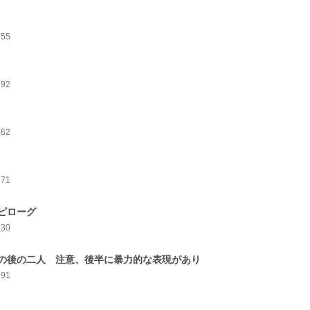
855
892
862
871
ピローグ
930
の後の二人 注意、後半に暴力的な表現があり
991