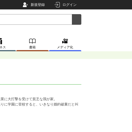
新規登録
ログイン
ネス
書籍
メディア化
農業に大打撃を受けて貧乏な我が家。
振りに学園に登校すると、いきなり婚約破棄だと叫