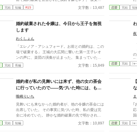
た
涙を見せず、静かに笑った。 ──なぜなら、彼女の中
す。 なんとそこには私
文字数：13,487
愛
完結
短編
R15
恋愛
完結
短
には“神の声”が響いていたから。 「そなたに、我が祝
てどう
福を授けよう」 神より授かった“聖なる加護”によっ
コメデ
て、セレナは瞬く間に癒しと浄化の力を得る。 だが
お
婚約破棄された令嬢は、今日から王子を無視
その力を恐れた王国は、彼女を「魔女」と呼び追放し
わ
します
た。 ──そして半年後。 隣国の皇帝・ユリウスが病に
夜
倒れ、どんな祈りも届かぬ中、 ただ一人セレナの手
わくしょん
令
だけが彼の命を繋ぎ止めた。 「……この命、お前に
「エレノア・アシュフォード。お前との婚約は、この
あ
捧げよう」 「私を嘲った者たちが、どうなるか見て
場で破棄する」 王城の大広間に響いた第一王子レオ
の
いなさい」 かつて彼女を追放した王国が、今や彼女
ンの声に、楽団の演奏が止まった。 集まっていた貴
に跪く。 ──これは、“神に選ばれた令嬢”の華麗なる
族たちは息をのみ、次の瞬間にはざわめきが広がる。
恋愛
完結
ｼｮｰ
文字数：15,849
愛
完結
長編
ざまぁと、 “氷の皇帝”の甘すぎる寵愛の物語。
エレノアはゆっくりと顔を上げた。 目の前では、王
子が腰に手を回した美しい令嬢――侯爵令嬢セシリア
が勝ち誇ったように微笑んでいる。
婚約者が私の見舞いには来ず、他の女の茶会
に行っていたので――気づいた時には、もう
愛は完全に冷めていました
唯崎りいち
ま
見舞いにも来なかった婚約者が、他の令嬢の茶会には
｢
出席していた。 その事実に気づいた時、私の愛は完
応し
全に冷めていた。 静かな婚約破棄の先で明かされる
国
王家との繋がりと、彼の後悔。
文字数：10,897
愛
完結
短編
恋愛
完結
ｼｮｰ