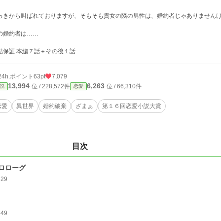
っきから叫ばれておりますが、そもそも貴女の隣の男性は、婚約者じゃありません
の婚約者は……
結保証 本編７話＋その後１話
24h.ポイント
63pt
7,079
13,994
6,263
位 / 228,572件
位 / 66,310件
説
恋愛
恋愛
異世界
婚約破棄
ざまぁ
第１６回恋愛小説大賞
目次
ロローグ
829
849