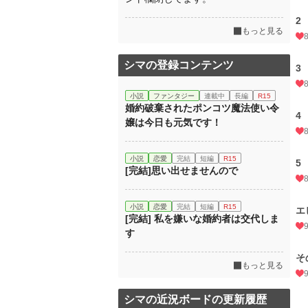
2
もっと見る
シマの登録コンテンツ
3
小説
ファンタジー
連載中
長編
R15
婚約破棄されたポンコツ魔法使い令
4
嬢は今日も元気です！
小説
恋愛
完結
短編
R15
5
[完結]思い出せませんので
小説
恋愛
完結
短編
R15
エ
[完結] 私を嫌いな婚約者は交代しま
す
そ
もっと見る
シマの近況ボードの更新履歴