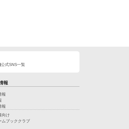
公式SNS一覧
情報
情報
報
情報
様向け
ームブッククラブ