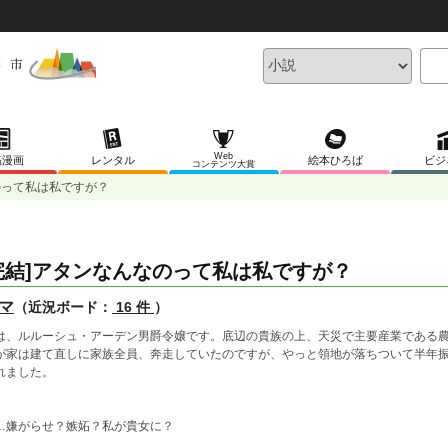
Web
稿漫画
レンタル
絵本ひろば
ビジ
コンテンツ大賞
のって私は私ですが？
完結]アタンなんなのって私は私ですが？
マ
（近況ボード：
16 件
）
は、ルルーシュ・アーデン男爵令嬢です。底辺の貴族の上、天災で主要産業である
が家は建て直しに家族全員、奔走していたのですが、やっと領地が落ちついて半年
れました。
…嫌がらせ？嫉妬？私が貴女に？