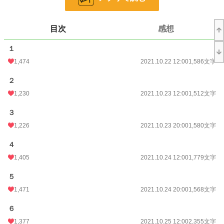
妹は我が家の宝。
目次
感想
お父様とお母様は妹しか見えない。ドレスも宝石も妹にだけ買い与える。
１
妹を探しに出掛けたけど…。見つかるかしら？
1,474
2021.10.22 12:00
1,586文字
小説
469 位 / 228,924 件
２
1,230
2021.10.23 12:00
1,512文字
恋愛
280 位 / 66,394 件
３
お気に入り
3,756
1,226
2021.10.23 20:00
1,580文字
24h.ポイント
2,733 pt
４
文字数
377,990
1,405
2021.10.24 12:00
1,779文字
更新日時
2022.02.21 12:04
５
初回公開日時
2021.10.22 12:00
1,471
2021.10.24 20:00
1,568文字
初回完結日時
2022.02.21 12:06
６
週間ポイント
6,514 pt (1,601 位)
1,377
2021.10.25 12:00
2,355文字