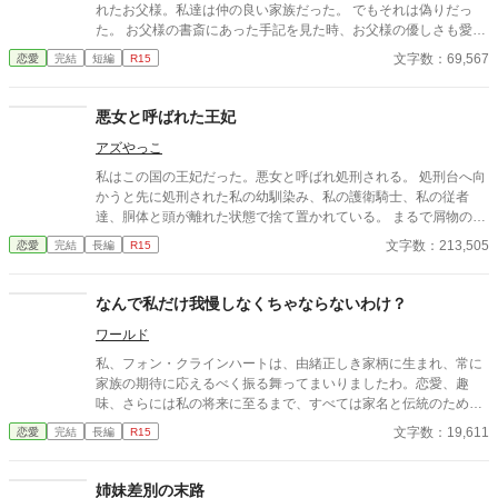
れたお父様。私達は仲の良い家族だった。 でもそれは偽りだっ
た。 お父様の書斎にあった手記を見た時、お父様の優しさも愛
も、それはただの罪滅ぼしだった。 お父様が亡くなり侯爵家は叔
文字数：69,567
恋愛
完結
短編
R15
父様に奪われた。侯爵家を追い出されたお母様は心を病んだ。 心
を病んだお母様を助けたのは私ではなかった。 私の手からこぼれ
ていくもの、そして最後は私もこぼれていく。 こぼれた私を救っ
悪女と呼ばれた王妃
てくれる人はいるのかしら… ❈ 作者独自の世界観です。 ❈ 作
アズやっこ
者独自の設定です。 ❈ ざまぁはありません。
私はこの国の王妃だった。悪女と呼ばれ処刑される。 処刑台へ向
かうと先に処刑された私の幼馴染み、私の護衛騎士、私の従者
達、胴体と頭が離れた状態で捨て置かれている。 まるで屑物のよ
うに足で蹴られぞんざいな扱いをされている。 私一人処刑すれば
文字数：213,505
恋愛
完結
長編
R15
済む話なのに。 それでも仕方がないわね。私は心がない悪女、今
までの行いの結果よね。 目の前には私の夫、この国の国王陛下が
座っている。 私はただ、 貴方を愛して、貴方を護りたかっただけ
なんで私だけ我慢しなくちゃならないわけ？
だったの。 貴方のこの国を、貴方の地位を、貴方の政務を…、 た
ワールド
だ護りたかっただけ…。 だから私は泣かない。悪女らしく最後は
笑ってこの世を去るわ。 ❈ 作者独自の世界観です。 ❈ ゆ
私、フォン・クラインハートは、由緒正しき家柄に生まれ、常に
るい設定です。 ❈ 処刑エンドなのでバットエンドです。
家族の期待に応えるべく振る舞ってまいりましたわ。恋愛、趣
味、さらには私の将来に至るまで、すべては家名と伝統のため。
しかし、これ以上、我慢するのは終わりにしようと決意いたしま
文字数：19,611
恋愛
完結
長編
R15
したわ。 だってなんで私だけ我慢しなくちゃいけないと思ったん
ですもの。 これからは好き勝手やらせてもらいますわ。
姉妹差別の末路