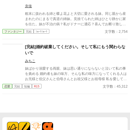
京佳
粗末に扱われる姉と蝶よ花よと大切に愛される妹。同じ親から産
まれたのにまるで真逆の姉妹。見捨てられた姉はひとり静かに家
を出た。妹が不治の病？私がドナーに適応？喜んでお断り致しま
す！ 妹嫌悪。ゆるゆる設定 ※初期に書いた物を手直し再投稿＆そ
文字数：2,754
ファンタジー
完結
ｼｮｰﾄｼｮｰﾄ
の後も追記済
[完結]婚約破棄してください。そして私にもう関わらな
いで
みちこ
妹ばかり溺愛する両親、妹は思い通りにならないと泣いて私の事
を責める 婚約者も妹の味方、そんな私の味方になってくれる人は
お兄様と伯父さんと伯母さんとお祖父様とお祖母様 私を愛してく
れる人の為にももう自由になります
文字数：45,312
恋愛
完結
短編
R15