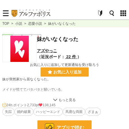
TOP
>
小説
>
恋愛小説
>
妹がいなくなった
恋愛
完結
長編
R15
妹がいなくなった
アズやっこ
（近況ボード：
22 件
）
お気に入りに追加して更新通知を受け取ろう
お気に入り追加
妹が突然家から居なくなった。
メイドが慌ててバタバタと騒いでいる。
お父様とお母様の泣き声が聞こえる。
24h.ポイント
2,733pt
138,145
失踪
婚約破棄
ハッピーエンド
馬鹿な両親
ざまぁ
「うるさくて寝ていられないわ」
アプリで読む