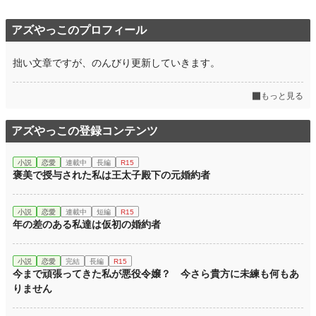
アズやっこのプロフィール
拙い文章ですが、のんびり更新していきます。
もっと見る
アズやっこの登録コンテンツ
小説
恋愛
連載中
長編
R15
褒美で授与された私は王太子殿下の元婚約者
小説
恋愛
連載中
短編
R15
年の差のある私達は仮初の婚約者
小説
恋愛
完結
長編
R15
今まで頑張ってきた私が悪役令嬢？ 今さら貴方に未練も何もあ
りません