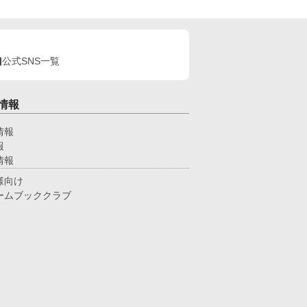
公式SNS一覧
情報
情報
報
情報
様向け
ームブッククラブ