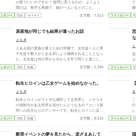
が家でいいのですか？ 疑問に思うものの、よくよく
て
聞けば、相手も再婚で、娘が一人いるとのこと。 義
勝
妹はそれは美しい少女でした。義母に似たのでしょ
想
文字数：7,513
ァンタジー
完結
ｼｮｰﾄｼｮｰﾄ
ファンタジー
完
う。父も実娘をそっちのけで義妹にメロメロです。で
すが、この新しい義妹には悪癖があるようで、人の物
を欲しがるのです。「お義姉様、ちょうだい！」が口
原産地が同じでも結果が違ったお話
癖。あまりに煩いので快く渡しています。何故かっ
よもぎ
て？もうすぐ、学園での寮生活に入るからです。少し
の間だけ我慢すれば済むこと。 学園では煩い家族が
よ
とある国の貴族が通うための学園で、女生徒一人と男
いない分、のびのびと過ごせていたのですが、義妹が
子生徒十数人がとある罪により捕縛されることとなっ
悲
入学してきました。 必ずしも入学しなければならな
た。女生徒は何の罪かも分からず牢で悶々と過ごして
ヌ
い、というわけではありません。 勉強嫌いの義妹。
いたが、そこにさる貴族家の夫人が訪ねてきて……。
文字数：5,394
ァンタジー
完結
短編
ファンタジー
完
この学園は成績順だということを知らないのでは？思
視点が途中で切り替わります。基本的に一人称視点で
った通り、最下位クラスにいってしまった義妹。 両
話が進みます。
親に駄々をこねているようです。 私のところにも手
転生ヒロインは乙女ゲームを始めなかった。
紙を送ってくるのですから、相当です。 しかも、寮
やクラスで揉め事を起こしては顰蹙を買っています。
よもぎ
ま
入学早々に学園中の女子を敵にまわしたのです！やり
転生ヒロインがマトモな感性してる世界と、シナリオ
こ
たい放題の義妹に、とうとう、ある処置を施さ
の強制力がある世界を混ぜたらどうなるの？という疑
行
れ・・・。 なろう、カクヨム、にも公開中。
問への自分なりのアンサーです。転生ヒロインに近い
し
視点でお話が進みます。激しい山場はございません。
んで
文字数：8,533
ァンタジー
完結
短編
ファンタジー
完
来国
会
位
断罪イベントの夢を見たから、逆ざまあして