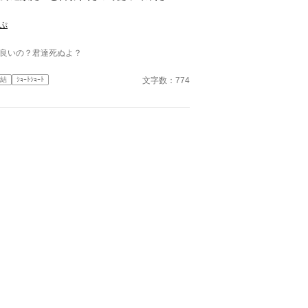
いですのでそこのところご理解のうえ、お読み下さ
とありがたいです。
ぷ
良いの？君達死ぬよ？
文字数：774
結
ｼｮｰﾄｼｮｰﾄ