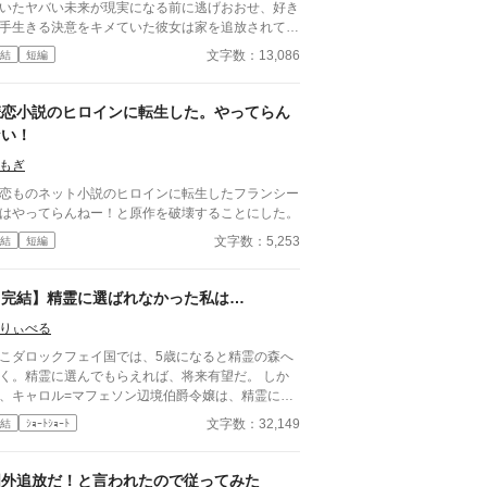
いたヤバい未来が現実になる前に逃げおおせ、好き
手生きる決意をキメていた彼女は家を追放されても
定通りという顔で旅立つのだった。
文字数：13,086
結
短編
悲恋小説のヒロインに転生した。やってらん
ない！
もぎ
恋ものネット小説のヒロインに転生したフランシー
はやってらんねー！と原作を破壊することにした。
文字数：5,253
結
短編
【完結】精霊に選ばれなかった私は…
りぃべる
こダロックフェイ国では、5歳になると精霊の森へ
く。精霊に選んでもらえれば、将来有望だ。 しか
、キャロル=マフェソン辺境伯爵令嬢は、精霊に選
もらえなかった。 選ばれた者は、王立学院で将
文字数：32,149
結
ｼｮｰﾄｼｮｰﾄ
の為になるべく通う。 選ばれなかった者は、教
の学校で一般教養を学ぶ。 貴族なら、より高い地
を狙うのがステータスであるが…？ ☆世界観は、
国外追放だ！と言われたので従ってみた