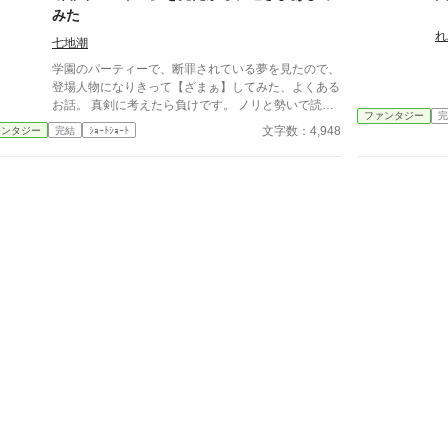
緩
みた
る
れ
七地潮
学園のパーティーで、断罪されている夢を見たので、
登場人物になりきって【ざまぁ】してみた、よくある
お話。 真剣に考えたら負けです。 ノリと勢いで読ん
ファンタジー
完
でください。 独自の世界観で、ゆるふわもなにもな
文字数：4,948
ァンタジー
完結
ｼｮｰﾄｼｮｰﾄ
い設定です。 なろう様でもアップしています。