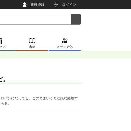
新規登録
ログイン
ネス
書籍
メディア化
ど。
ヒロインになってる。このままいくと壮絶な経験す
である。