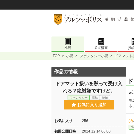
小説
公式漫画
投
TOP
>
小説
>
ファンタジー小説
>
ドアマット
作品の情報
ド
ドアマット扱いを黙って受け入
れろ？絶対嫌ですけど。
よ
ファンタジー
完結
短編
モ
お気に入り追加
る
お気に入り
256
小
初回公開日時
2024.12.14 06:00