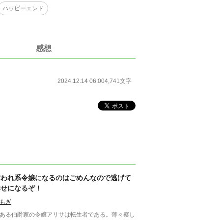
ハッピーエンド
感想
2024.12.14 06:00
4,741文字
奪われ系令嬢になるのはごめんなので逃げて
幸せになるぞ！
もぎ
ある伯爵家の令嬢アリサは転生者である。薄々察し