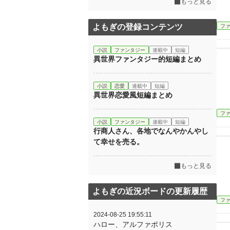
もっと見る
よもぎの登録コンテンツ
フ
小説
ファンタジー
連載中
短編
異世界ファンタジー的短編まとめ
小説
恋愛
連載中
短編
異世界恋愛風短編まとめ
フ
小説
ファンタジー
連載中
短編
行商人さん、各地でなんやかんやし
て幸せを売る。
もっと見る
よもぎの近況ボードの更新履歴
フ
2024-08-25 19:55:11
ハロー、アルファポリス