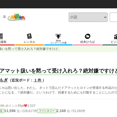
Web
稿漫画
レンタル
絵本ひろば
ビジ
コンテンツ大賞
扱いを黙って受け入れろ？絶対嫌ですけど。
アマット扱いを黙って受け入れろ？絶対嫌ですけ
もぎ
（近況ボード：
1 件
）
ニカは思い出した。わたし、ネットで読んだドアマットヒロインが登場する作品の
ことになる…？絶対嫌だ。というわけで、回避するためにも行動することにしたの
24h.ポイント
85pt
2,537
11,596
2,168
位 / 228,617件
位 / 53,260件
説
ファンタジー