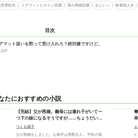
異世界転生
ドアマットヒロイン回避
親の再婚回避
おじい△
軟着陸人生
目次
アマット扱いを黙って受け入れろ？絶対嫌ですけど。
2,537
なたにおすすめの小説
【完結】父が再婚。義母には連れ子がいて一
つ下の妹になるそうですが……ちょうだい癖
のある義妹に寮生活は無理なのでは？
つくも茄子
よ
父が再婚をしました。お相手は男爵夫人。 平民の我
と