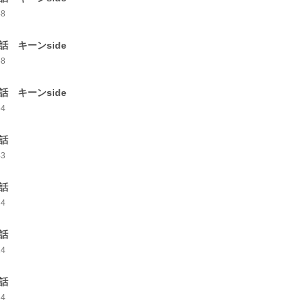
48
0話 キーンside
58
1話 キーンside
54
2話
43
3話
34
4話
24
5話
34