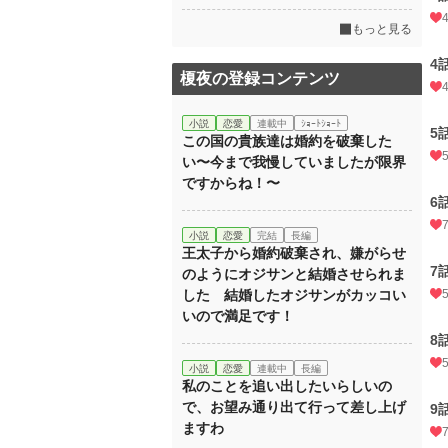
もっと見る
4
榎夜の登録コンテンツ
小説
恋愛
連載中
ｼｮｰﾄｼｮｰﾄ
5
この国の貴族達は婚約を破棄した
い〜今まで我慢していましたが限界
ですからね！〜
6
小説
恋愛
完結
長編
王太子から婚約破棄され、嫌がらせ
7
のようにオジサンと結婚させられま
した 結婚したオジサンがカッコい
いので満足です！
8
小説
恋愛
連載中
長編
私のことを追い出したいらしいの
で、お望み通り出て行って差し上げ
9
ますわ