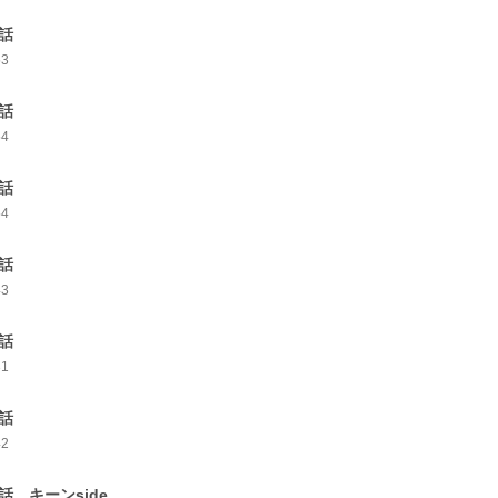
3話
53
4話
54
5話
54
6話
43
7話
31
8話
42
9話 キーンside