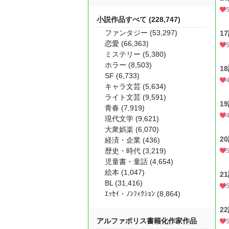
小説作品すべて (228,747)
ファンタジー (53,297)
1
恋愛 (66,363)
ミステリー (5,380)
ホラー (8,503)
1
SF (6,733)
キャラ文芸 (5,634)
ライト文芸 (9,591)
1
青春 (7,919)
現代文学 (9,621)
大衆娯楽 (6,070)
2
経済・企業 (436)
歴史・時代 (3,219)
児童書・童話 (4,654)
絵本 (1,047)
2
BL (31,416)
ｴｯｾｲ・ﾉﾝﾌｨｸｼｮﾝ (8,864)
2
アルファポリス書籍化作家作品