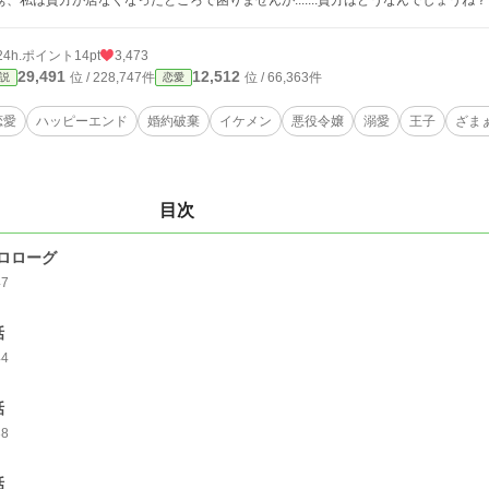
ぁ、私は貴方が居なくなったところで困りませんが.......貴方はどうなんでしょうね？
24h.ポイント
14pt
3,473
29,491
12,512
位 / 228,747件
位 / 66,363件
説
恋愛
恋愛
ハッピーエンド
婚約破棄
イケメン
悪役令嬢
溺愛
王子
ざま
目次
ロローグ
47
話
44
話
38
話