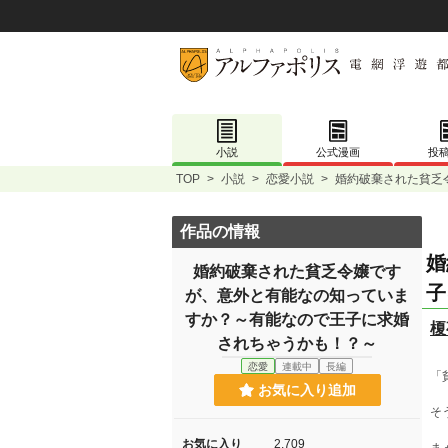
小説
公式漫画
投
TOP
>
小説
>
恋愛小説
>
婚約破棄された貧乏
作品の情報
婚
婚約破棄された貧乏令嬢です
子
が、意外と有能なの知っていま
すか？～有能なので王子に求婚
榎
されちゃうかも！？～
恋愛
連載中
長編
「
お気に入り追加
そ
お気に入り
2,709