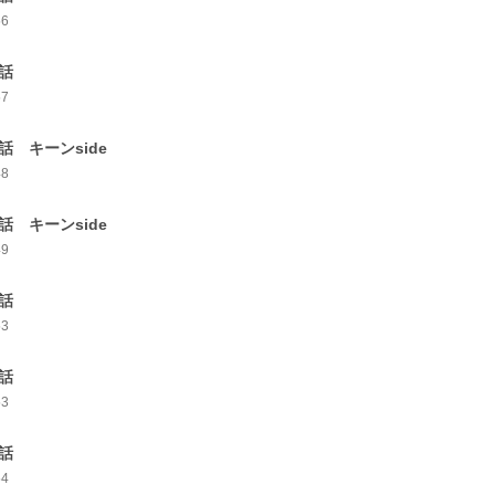
56
7話
57
8話 キーンside
48
9話 キーンside
49
0話
53
1話
53
2話
54