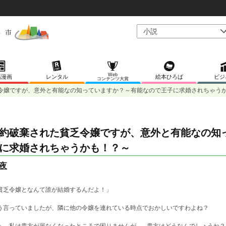
Web
稿漫画
レンタル
絵本ひろば
ビジ
コンテンツ大賞
令嬢ですが、意外と有能なの知っていますか？～有能なので王子に求婚されちゃう
約破棄された貧乏令嬢ですが、意外と有能なの知
に求婚されちゃうかも！？～
夜
貧乏令嬢となんて誰が結婚するんだよ！」
う言っていましたが、隣に他の令嬢を連れている時点でおかしいですわよね？