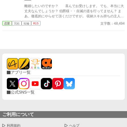
の隣には想い人と思われる女性の姿が·····。 『まだ正式に婚約解
離婚したいのですか？ 喜んでお受けします。 でも、本当に大
消した訳でもないのに、他の女とパーティーに出席するだなんて·
丈夫なんでしょうか？ 伯爵様・・自滅の道を行ってません？ ま
····』と呆れ返るアリスに、ノアは大声で叫んだ。 「アリス・ベ
あ、徹底的にやらせて頂くだけですが。 収納スキル持ちの主人公
ネット伯爵令嬢！君との婚約を破棄させてもらう！婚約者が居な
と、錬金術師と異名をとる父親が爆走します。 （父さんの今の顔
文字数：48,494
恋愛
完結
短編
R15
がら、他の男と寝た君とは結婚出来ない！」 濡れ衣を着せられた
を見たらフリーカンパニーの団長も怯えるわ。ちっちゃい頃の私
アリスはノアを冷めた目で見つめる。 ······もう我慢の限界です。
だったら確実に泣いてる） ーーーーーー ゆるふわの中世ヨーロッ
この男にはほとほと愛想が尽きました。 復讐を誓ったアリスは─
パ、幻の国の設定です。 32話、完結迄予約投稿済みです。 Ｒ15
───精霊王の名を呼んだ。 ※本作を読んでご気分を害される可能
は念の為・・
性がありますので、閲覧注意です(詳しくは感想欄の方をご参照し
てください) ※息抜き作品です。クオリティはそこまで高くあり
ません。 ※本作のざまぁは物理です。社会的制裁などは特にあり
ません。 ※hotランキング一位ありがとうございます(2020/12/01)
アプリ一覧
公式SNS一覧
ご利用について
利用規約
ヘルプ