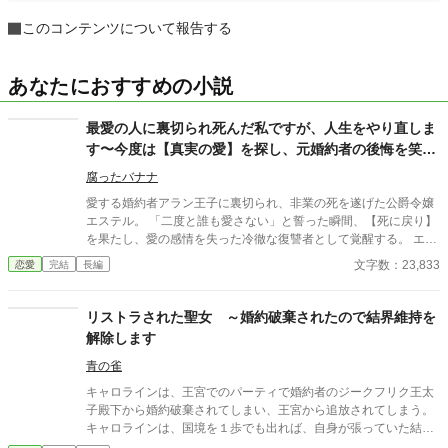
このコンテンツについて報告する
あなたにおすすめの小説
最愛の人に裏切られ死んだ私ですが、人生をやり直しま
す〜今度は【真実の愛】を探し、元婚約者の後悔を笑っ
て見届ける〜
腐ったバナナ
愛する婚約者アラン王子に裏切られ、非業の死を遂げた公爵令嬢
エステル。 「二度と誰も愛さない」と誓った瞬間、【死に戻り】
を果たし、愛の感情を失った冷徹な復讐者として覚醒する。 エス
テルの標的は、自分を裏切った元婚約者と仲間たち。彼女は未来
文字数：23,833
恋愛
完結
長編
の知識を武器に、王国の影の支配者ノア宰相と接触。「私の知性
を利用し、絶対的な庇護を」と、大胆な契約結婚を持ちかける。
リストラされた聖女 ～婚約破棄されたので結界維持を
解除します
青の雀
キャロラインは、王宮でのパーティで婚約者のジークフリク王太
子殿下から婚約破棄されてしまい、王宮から追放されてしまう。
キャロラインは、国境を１歩でも出れば、自身が張っていた結界
が消えてしまうのだ。 結界が消えた王国はいかに？