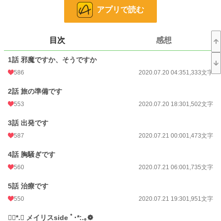
アプリで読む
小説
10,165 位 / 228,637 件
恋愛
4,585 位 / 66,327 件
目次
感想
お気に入り
6,147
1話 邪魔ですか、そうですか
24h.ポイント
106 pt
586
2020.07.20 04:35
1,333文字
文字数
72,878
2話 旅の準備です
更新日時
2020.10.10 00:00
553
2020.07.20 18:30
1,502文字
初回公開日時
2020.07.20 04:35
3話 出発です
初回完結日時
2020.10.07 21:51
587
2020.07.21 00:00
1,473文字
週間ポイント
758 pt (10,984 位)
4話 胸騒ぎです
月間ポイント
11,750 pt (3,911 位)
560
2020.07.21 06:00
1,735文字
年間ポイント
161,840 pt (3,879 位)
5話 治療です
550
2020.07.21 19:30
1,951文字
累計ポイント
4,817,623 pt (828 位)
❁⃘*.ﾟ メイリスside ﾟ･*:.｡❁