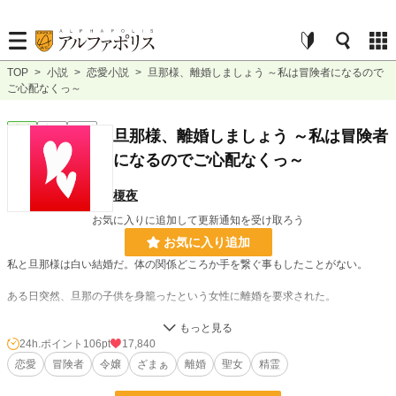
TOP
>
小説
>
恋愛小説
>
旦那様、離婚しましょう ～私は冒険者になるので
ご心配なくっ～
恋愛
完結
長編
旦那様、離婚しましょう ～私は冒険者
になるのでご心配なくっ～
榎夜
お気に入りに追加して更新通知を受け取ろう
お気に入り追加
私と旦那様は白い結婚だ。体の関係どころか手を繋ぐ事もしたことがない。
ある日突然、旦那の子供を身籠ったという女性に離婚を要求された。
別に構いませんが......じゃあ、冒険者にでもなろうかしら？
24h.ポイント
106pt
17,840
恋愛
冒険者
令嬢
ざまぁ
離婚
聖女
精霊
ー全50話ー