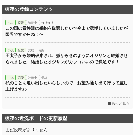
榎夜の登録コンテンツ
小説
恋愛
連載中
ｼｮｰﾄｼｮｰﾄ
この国の貴族達は婚約を破棄したい〜今まで我慢していましたが
限界ですからね！〜
小説
恋愛
完結
長編
王太子から婚約破棄され、嫌がらせのようにオジサンと結婚させ
られました 結婚したオジサンがカッコいいので満足です！
小説
恋愛
連載中
長編
私のことを追い出したいらしいので、お望み通り出て行って差し
上げますわ
もっと見る
榎夜の近況ボードの更新履歴
まだ投稿がありません