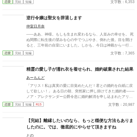
文字数：6,353
恋愛
完結
短編
逆行令嬢は聖女を辞退します
仲室日月奈
――ああ、神様。もしも生まれ変わるなら、人並みの幸せを。 死
ぬ間際に転生後の望みを心の中でつぶやき、倒れた後。目を開け
ると、三年前の自室にいました。しかも、今日は神殿から一行が
やってきて「聖女としてお出迎え」する日ですって？ 聖女なんて
文字数：7,365
恋愛
完結
短編
お断りです！
精霊の愛し子が濡れ衣を着せられ、婚約破棄された結果
あーもんど
「アリス！私は真実の愛に目覚めたんだ！君との婚約を白紙に戻
して欲しい！」 ある日の朝、突然家に押し掛けてきた婚約者───
ノア・アレクサンダー公爵令息に婚約解消を申し込まれたアリ
ス・ベネット伯爵令嬢。 婚約解消に同意したアリスだったが、ノ
文字数：20,987
恋愛
完結
短編
R15
アに『解消理由をそちらに非があるように偽装して欲しい』と頼
まれる。 当然ながら、アリスはそれを拒否。 他に女を作って、婚
約解消を申し込まれただけでも屈辱なのに、そのうえ解消理由を
【完結】離縁したいのなら、もっと穏便な方法もありま
偽装するなど有り得ない。 『そこをなんとか······』と食い下がる
したのに。では、徹底的にやらせて頂きますね
ノアをアリスは叱咤し、屋敷から追い出した。 その数日後、アカ
デミーの卒業パーティーへ出席したアリスはノアと再会する。 彼
との