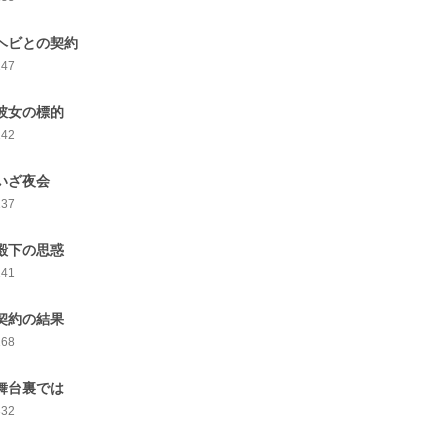
.ヘビとの契約
147
.彼女の標的
142
.いざ夜会
137
.殿下の思惑
141
.契約の結果
168
.舞台裏では
332