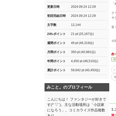
「
更新日時
2024.09.24 12:29
ク
初回完結日時
2024.09.24 12:29
そ
文字数
12,144
全
24h.ポイント
21 pt (25,167位)
※
週間ポイント
49 pt (46,319位)
月間ポイント
350 pt (40,981位)
小
年間ポイント
4,450 pt (48,510位)
累計ポイント
59,942 pt (40,450位)
みこと。のプロフィール
こんにちは！ ファンタジーが好きで
す(*´▽`)。主な活動場所は「小説家
1
になろう」。コミカライズ作品複数
あり。