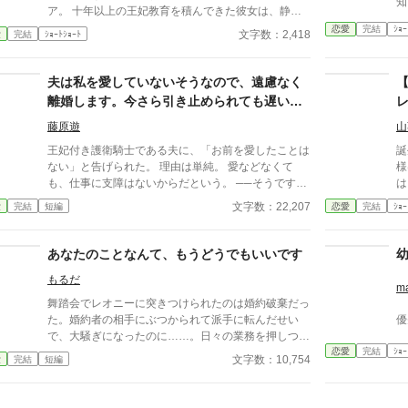
知
ア。 十年以上の王妃教育を積んできた彼女は、静か
こ
に婚約解消を受け入れる。 一年後、幸せな結婚を迎
恋愛
完結
ｼｮｰ
も
文字数：2,418
愛
完結
ｼｮｰﾄｼｮｰﾄ
えた彼女にとって、ヘンリーのその後は――もうどう
し
でもいいことだった。
者
夫は私を愛していないそうなので、遠慮なく
よ
離婚します。今さら引き止められても遅いで
す
藤原遊
山
王妃付き護衛騎士である夫に、「お前を愛したことは
誕
ない」と告げられた。 理由は単純。 愛などなくて
様
も、仕事に支障はないからだという。 ──そうです
は
か。 それなら、こちらも遠慮する必要はありません
に
文字数：22,207
愛
完結
短編
恋愛
完結
ｼｮｰ
ね。 王妃の機嫌、侍女たちとの関係、贈り物の選
定。 夫が「当然のように」こなしていたそれらは、
すべて私が整えていたもの。 離婚後、少しずつ歯車
あなたのことなんて、もうどうでもいいです
は狂い始める。 気づいたときにはもう遅い。 積み上
もるだ
げてきた信用は、静かに崩れていく。 一方で私は、
m
王妃のもとへ。 今さら引き止められても、遅いので
舞踏会でレオニーに突きつけられたのは婚約破棄だっ
す。
た。婚約者の相手にぶつかられて派手に転んだせい
優
で、大騒ぎになったのに……。日々の業務を押しつけ
恋愛
完結
ｼｮｰ
られ怒鳴りつけられいいように扱われていたレオニー
文字数：10,754
愛
完結
短編
は限界を迎える。そして、気がつくと魔法が使えるよ
うになっていた。 元婚約者にこき使われていたレオ
ニーは復讐を始める。