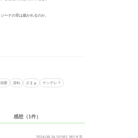
レジーナの罪は裁かれるのか。
溺愛
逆転
ざまぁ
ヤンデレ？
感想（1件）
2024.09.24 10:56
1,361文字