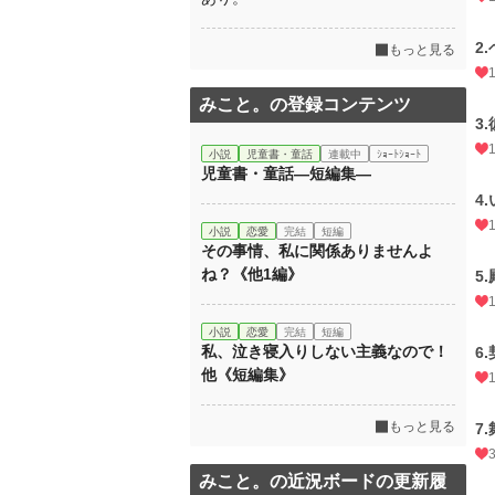
2
もっと見る
みこと。の登録コンテンツ
3
小説
児童書・童話
連載中
ｼｮｰﾄｼｮｰﾄ
児童書・童話―短編集―
4
小説
恋愛
完結
短編
その事情、私に関係ありませんよ
ね？《他1編》
5
小説
恋愛
完結
短編
私、泣き寝入りしない主義なので！
6
他《短編集》
もっと見る
7
みこと。の近況ボードの更新履