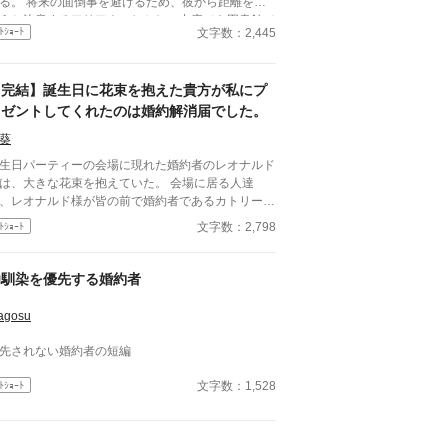
る。 将来の面倒事を避けるため、彼から距離を置
うと決意するアリアナ。しかし、中庭でも図書館で
文字数：2,445
ﾄｼｮｰﾄ
購買でも、なぜか行く先々でレイナルトと遭遇して
まう。 避けているはずなのに近づいてくる婚約
。そんな彼には、アリアナを追いかける理由がある
【完結】誕生日に花束を抱えた貴方が私にプ
うで――。
レゼントしてくれたのは婚約解消届でした。
葵
生日パーティーの会場に現れた婚約者のレオナルド
は、大きな花束を抱えていた。 会場に居る人達
、レオナルド様が皆の前で婚約者であるカトリーヌ
プレゼントするのだと思っていた。
文字数：2,798
ﾄｼｮｰﾄ
幼馴染を優先する婚約者
agosu
先されない婚約者の短編
文字数：1,528
ﾄｼｮｰﾄ