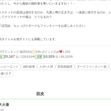
わたくし、今から義妹の婚約者を奪いにいきますわ！！」
リスティナの思惑は成功するのか。凡愚と噂の王太子は、一体誰に味方するのか。
してクリスティナの魂は、どうなるの？
７話完結、ちょっぴりダークなファンタジーをお楽しみください。
同タイトルを他サイトにも掲載しています。
HOTランキング 最高56位
24h.ポイント
21pt
1,202
25,167
10,929
位 / 228,618件
位 / 66,320件
説
恋愛
ハッピーエンド
婚約破棄
人外×人間
異類婚姻譚
ダークファンタジー風
令嬢×王子
目次
.大火傷
135