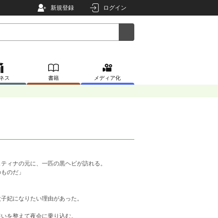
新規登録
ログイン
ネス
書籍
メディア化
。
スティナの元に、一匹の黒ヘビが訪れる。
のものだ」
太子妃になりたい理由があった。
装いを整えて夜会に乗り込む。