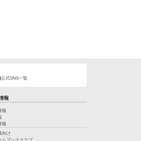
公式SNS一覧
情報
情報
報
情報
様向け
ームブッククラブ