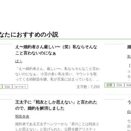
なたにおすすめの小説
え〜婚約者さん厳しい〜（笑）私ならそんな
こと言わないのになぁ
矢
ばぅ
【
「え〜婚約者さん、厳しい〜。私ならそんなこと言わ
ュ
ないのになぁ」 小言の多い私を笑い、マウントを取
る
ってくる幼馴染令嬢。私が言葉に詰まっていると、豪
令
快で声のデカい婚約者が笑い飛ばした。 「そうだ
恋愛
完結
短
は
文字数：7,250
愛
完結
ｼｮｰﾄｼｮｰﾄ
な、だからお前は未だに婚約相手が決まらないんだろ
しよ
うな！」 悪気ゼロ(?)の大声正論パンチで、幼馴染を
載
バッサリ撃退！ 私の「厳しさ」を誰よりも愛する太
王太子に「戦友としか思えない」と言われた
に
陽の騎士様との、スカッと痛快ラブコメディ。
ので、婚約を解消しました
白
明衣令央
七
婚約者である王太子ヘンリーから「君のことは戦友と
自
しか思えない」と告げられた、公爵令嬢アリスティ