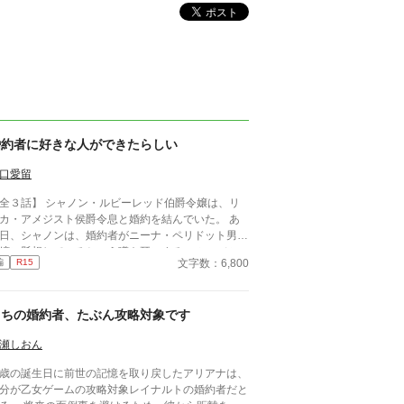
婚約者に好きな人ができたらしい
口愛留
全３話】 シャノン・ルビーレッド伯爵令嬢は、リ
カ・アメジスト侯爵令息と婚約を結んでいた。 あ
日、シャノンは、婚約者がニーナ・ペリドット男爵
嬢に懸想しているという噂を耳にする。 シャノン
文字数：6,800
編
R15
断罪を回避するため、リュカとの婚約を円満に解消
うとするが――。 ※ エブリスタに習作として掲
したものを改稿した作品です。 ※ 小説家になろう
うちの婚約者、たぶん攻略対象です
も掲載しています。
瀬しおん
歳の誕生日に前世の記憶を取り戻したアリアナは、
分が乙女ゲームの攻略対象レイナルトの婚約者だと