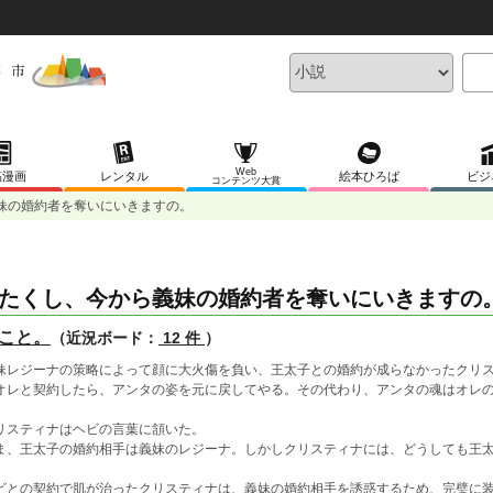
Web
稿漫画
レンタル
絵本ひろば
ビジ
コンテンツ大賞
妹の婚約者を奪いにいきますの。
たくし、今から義妹の婚約者を奪いにいきますの
こと。
（近況ボード：
12 件
）
妹レジーナの策略によって顔に大火傷を負い、王太子との婚約が成らなかったクリ
オレと契約したら、アンタの姿を元に戻してやる。その代わり、アンタの魂はオレ
リスティナはヘビの言葉に頷いた。
ま、王太子の婚約相手は義妹のレジーナ。しかしクリスティナには、どうしても王
ビとの契約で肌が治ったクリスティナは、義妹の婚約相手を誘惑するため、完璧に