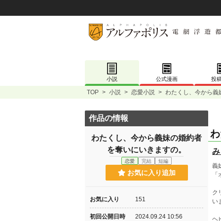
小説
公式漫画
投
TOP
>
小説
>
恋愛小説
>
わたくし、今から義
作品の情報
わ
わたくし、今から義妹の婚約者
を奪いにいきますの。
み
恋愛
完結
短編
義
お気に入り追加
「
ク
お気に入り
151
い
初回公開日時
2024.09.24 10:56
ヘ