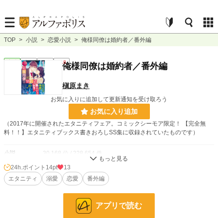
TOP
>
小説
>
恋愛小説
>
俺様同僚は婚約者／番外編
恋愛
完結
短編
R18
俺様同僚は婚約者／番外編
槇原まき
お気に入りに追加して更新通知を受け取ろう
お気に入り追加
（2017年に開催されたエタニティフェア。コミックシーモア限定！ 【完全無
料！！】エタニティブックス書きおろしSS集に収録されていたものです）
小説
30,168 位 / 228,654 件
24h.ポイント
14pt
13
恋愛
12,910 位 / 66,334 件
エタニティ
溺愛
恋愛
番外編
お気に入り
146
24h.ポイント
14 pt
アプリで読む