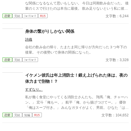
な関係になるなんて思いもしない。 今日は同期飲み会だった。 後
輩のミスで行けたのは本当に最後。 飲み足りないという私に彼は
付き合ってくれた。 彼とは入社当時、部署は違ったが同じ仕事に
文字数：6,244
恋愛
完結
ｼｮｰﾄｼｮｰﾄ
R15
携わっていた。 きっとあの頃のわたしは、彼が好きだったんだと
思う。 けれど仕事で負けたくないなんて私のちっぽけなプライド
のせいで、その一線は越えられなかった。 でも、あれから変わっ
身体の繋がりしかない関係
た私なら……。 ****** 2021/05/29 公開 ****** 表紙 いもこは妹
詩織
pixivID:11163077
会社の飲み会の帰り、たまたま同じ帰りが方向だった３つ年下の
後輩。 その後勢いで身体の関係になった。
文字数：3,328
恋愛
完結
ｼｮｰﾄｼｮｰﾄ
イケメン彼氏は年上消防士！鍛え上げられた体は、夜の
体力まで別物！？
すずなり。
私が働く食堂にやってくる消防士さんたち。 翔馬「俺、チャーハ
ン。」 宏斗「俺もー。」 航平「俺、から揚げつけてー。」 優弥
「俺はスープ付き。」 みんなガタイがよく、男前。 ひなた「はー
いっ。ちょっと待ってくださいねーっ。」 慌ただしい昼時を過ぎ
文字数：104,652
恋愛
完結
短編
R15
ると、私の仕事は終わる。 終わった後、私は行かなきゃいけない
ところがある。 ひなた「すみませーん、子供のお迎えにきました
ー。」 保育園に迎えに行かなきゃいけない子、『太陽』。 私は子