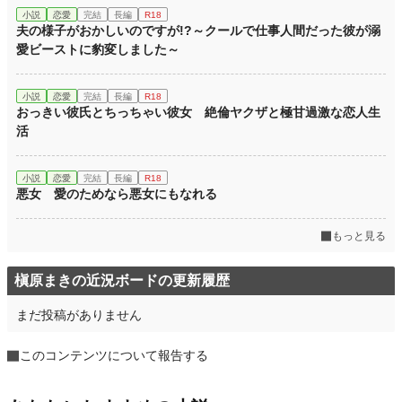
小説
恋愛
完結
長編
R18
夫の様子がおかしいのですが!?～クールで仕事人間だった彼が溺
愛ビーストに豹変しました～
小説
恋愛
完結
長編
R18
おっきい彼氏とちっちゃい彼女 絶倫ヤクザと極甘過激な恋人生
活
小説
恋愛
完結
長編
R18
悪女 愛のためなら悪女にもなれる
もっと見る
槇原まきの近況ボードの更新履歴
まだ投稿がありません
このコンテンツについて報告する