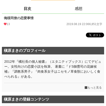
文字数
6,851
目次
感想
更新日時
2019.08.19 22:06
俺様同僚の恋愛事情
初回公開日時
2019.08.19 22:06
13
2019.08.19 22:06
6,851文字
初回完結日時
2019.08.19 22:06
週間ポイント
77 pt (38,585 位)
月間ポイント
168 pt (54,960 位)
槇原まきのプロフィール
年間ポイント
2,465 pt (62,170 位)
累計ポイント
110,704 pt (28,660 位)
2012年『橘社長の個人秘書』（エタニティブックス）にてデビュ
ー。女性向けの恋愛小説を執筆。 著書に『ドS御曹司の花嫁候
補』『調教系男子』『肉食系女子はニセモノ草食獣においしく食
べられる』がある。
もっと見る
槇原まきの登録コンテンツ