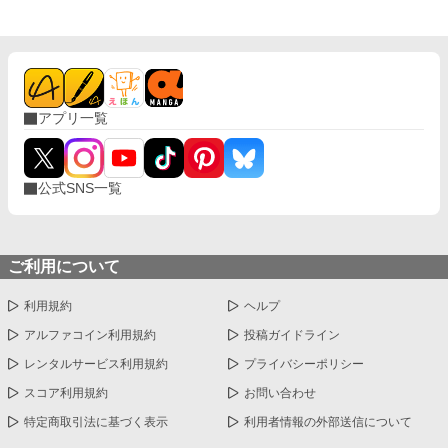
供と一緒に・・・暮らしてる。 ーーーーーーーーーーーーーーー
ー 翔馬「おいおい嘘だろ？」 宏斗「子供・・・いたんだ・・。」
航平「いくつん時の子だよ・・・・。」 優弥「マジか・・・。」
消防署で開かれたお祭りに連れて行った太陽。 太陽の存在を知っ
た一人の消防士さんが・・・私に言った。 「俺は太陽がいてもい
い。・・・太陽の『パパ』になる。」 「俺はひなたが好き
アプリ一覧
だ。・・・絶対振り向かせるから覚悟しとけよ？」 ※お話に出て
くる内容は、全て想像の世界です。現実世界とは何ら関係ありま
せん。 ※感想やコメントは受け付けることができません。 メンタ
ルが薄氷なもので・・・すみません。 言葉も足りませんが読んで
公式SNS一覧
いただけたら幸いです。 楽しんでいただけたら嬉しく思います。
ご利用について
利用規約
ヘルプ
アルファコイン利用規約
投稿ガイドライン
レンタルサービス利用規約
プライバシーポリシー
スコア利用規約
お問い合わせ
特定商取引法に基づく表示
利用者情報の外部送信について