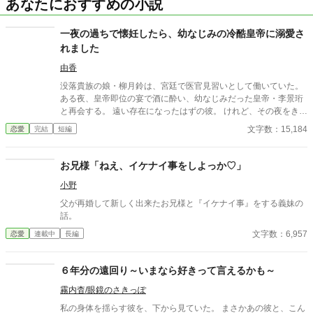
あなたにおすすめの小説
一夜の過ちで懐妊したら、幼なじみの冷酷皇帝に溺愛さ
れました
由香
没落貴族の娘・柳月鈴は、宮廷で医官見習いとして働いていた。
ある夜、皇帝即位の宴で酒に酔い、幼なじみだった皇帝・李景珩
と再会する。 遠い存在になったはずの彼。 けれど、その夜をきっ
かけに月鈴の運命は大きく動き出す。 冷酷と恐れられる皇帝が、
文字数：15,184
恋愛
完結
短編
なぜか彼女だけには甘すぎて――。
お兄様「ねえ、イケナイ事をしよっか♡」
小野
父が再婚して新しく出来たお兄様と『イケナイ事』をする義妹の
話。
文字数：6,957
恋愛
連載中
長編
６年分の遠回り～いまなら好きって言えるかも～
霧内杳/眼鏡のさきっぽ
私の身体を揺らす彼を、下から見ていた。 まさかあの彼と、こん