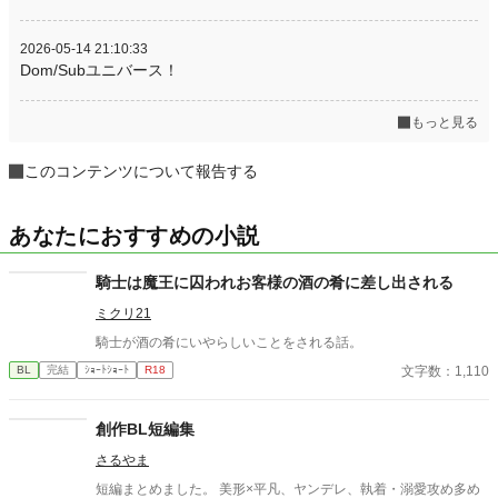
2026-05-14 21:10:33
Dom/Subユニバース！
もっと見る
このコンテンツについて報告する
あなたにおすすめの小説
騎士は魔王に囚われお客様の酒の肴に差し出される
ミクリ21
騎士が酒の肴にいやらしいことをされる話。
文字数：1,110
BL
完結
ｼｮｰﾄｼｮｰﾄ
R18
創作BL短編集
さるやま
短編まとめました。 美形×平凡、ヤンデレ、執着・溺愛攻め多め