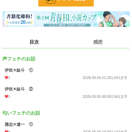
文字数
10,978
更新日時
2026.05.05 23:30
初回公開日時
2026.05.04 21:30
週間ポイント
203 pt (24,718 位)
目次
感想
月間ポイント
1,134 pt (22,463 位)
声フェチのお話
年間ポイント
9,496 pt (32,333 位)
伊吹✕紘斗 ①
累計ポイント
9,608 pt (98,340 位)
1
2026.05.04 21:30
1,651文字
伊吹✕紘斗 ②
1
2026.05.05 00:00
2,061文字
匂いフェチのお話
雅志✕遼一 ①
0
2026.05.05 19:00
2,142文字