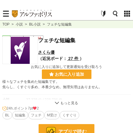
TOP
>
小説
>
BL小説
>
フェチな短編集
BL
連載中
短編
R18
フェチな短編集
さくら優
（近況ボード：
27 件
）
お気に入りに追加して更新通知を受け取ろう
お気に入り追加
様々なフェチを集めた短編集です。
焦らし、くすぐり多め、本番少なめ。無理矢理はありません。
小説
37,328 位 / 228,796 件
24h.ポイント
7pt
2
BL
9,925 位 / 31,418 件
BL
短編集
フェチ
M受け
くすぐり
お気に入り
4
24h.ポイント
7 pt
アプリで読む