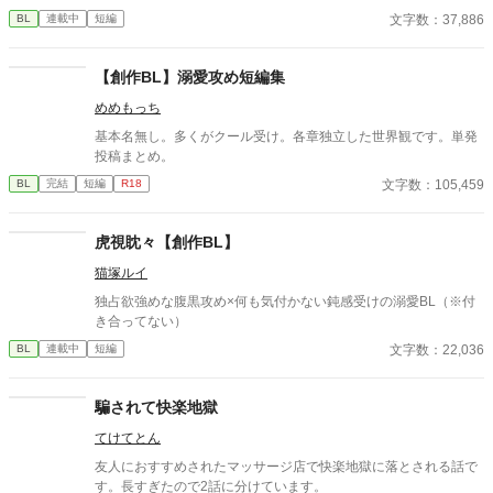
文字数：37,886
BL
連載中
短編
【創作BL】溺愛攻め短編集
めめもっち
基本名無し。多くがクール受け。各章独立した世界観です。単発
投稿まとめ。
文字数：105,459
BL
完結
短編
R18
虎視眈々【創作BL】
猫塚ルイ
独占欲強めな腹黒攻め×何も気付かない鈍感受けの溺愛BL（※付
き合ってない）
文字数：22,036
BL
連載中
短編
騙されて快楽地獄
てけてとん
友人におすすめされたマッサージ店で快楽地獄に落とされる話で
す。長すぎたので2話に分けています。