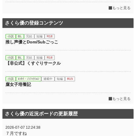
もっと見る
さくら優の登録コンテンツ
小説
BL
完結
短編
R18
推し声優とDom/Subごっこ
小説
BL
完結
短編
R18
【非公式】くすぐりサークル
小説
ｴｯｾｲ・ﾉﾝﾌｨｸｼｮﾝ
連載中
短編
R15
腐女子培養記
もっと見る
さくら優の近況ボードの更新履歴
2026-07-07 12:24:38
７月ですね