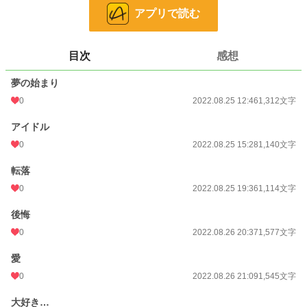
お気に入り
1
アプリで読む
24h.ポイント
0 pt
文字数
7,340
目次
感想
更新日時
2022.08.26 21:37
夢の始まり
初回公開日時
2022.08.25 12:46
0
2022.08.25 12:46
1,312文字
初回完結日時
2022.08.26 21:38
アイドル
週間ポイント
0 pt (228,788 位)
0
2022.08.25 15:28
1,140文字
月間ポイント
0 pt (228,788 位)
転落
0
2022.08.25 19:36
1,114文字
年間ポイント
252 pt (119,909 位)
後悔
累計ポイント
3,127 pt (145,683 位)
0
2022.08.26 20:37
1,577文字
愛
0
2022.08.26 21:09
1,545文字
大好き…