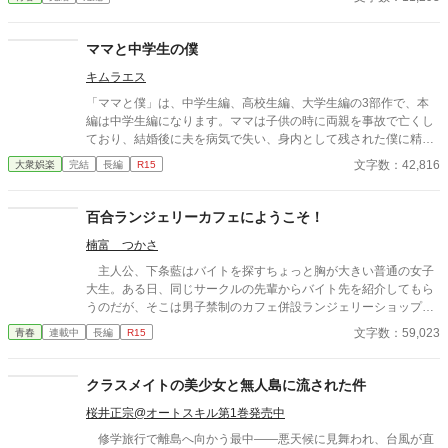
ママと中学生の僕
キムラエス
「ママと僕」は、中学生編、高校生編、大学生編の3部作で、本
編は中学生編になります。ママは子供の時に両親を事故で亡くし
ており、結婚後に夫を病気で失い、身内として残された僕に精神
的に依存をするようになる。幼少期の「僕」はそのママの依存が
文字数：42,816
大衆娯楽
完結
長編
R15
嬉しく、素敵なママに甘える閉鎖的な生活を当たり前のことと考
える。成長し、性に目覚め始めた中学生の「僕」は自分の性もマ
マとの日常の中で処理すべきものと疑わず、ママも戸惑いながら
百合ランジェリーカフェにようこそ！
もママに甘える「僕」に満足する。ママも僕もそうした行為が少
楠富 つかさ
なからず社会規範に反していることは理解しているが、ママとの
甘美な繋がりは解消できずに戸惑いながらも続く「ママと中学生
主人公、下条藍はバイトを探すちょっと胸が大きい普通の女子
の僕」の営みを描いてみました。
大生。ある日、同じサークルの先輩からバイト先を紹介してもら
うのだが、そこは男子禁制のカフェ併設ランジェリーショップ
で！？ ちょっとハレンチなお仕事カフェライフ、始まりま
文字数：59,023
青春
連載中
長編
R15
す！！ ※この物語はフィクションであり実在の人物・団体・法律
とは一切関係ありません。 表紙画像はAIイラストです。下着が生
成できないのでビキニで代用しています。
クラスメイトの美少女と無人島に流された件
桜井正宗@オートスキル第1巻発売中
修学旅行で離島へ向かう最中――悪天候に見舞われ、台風が直