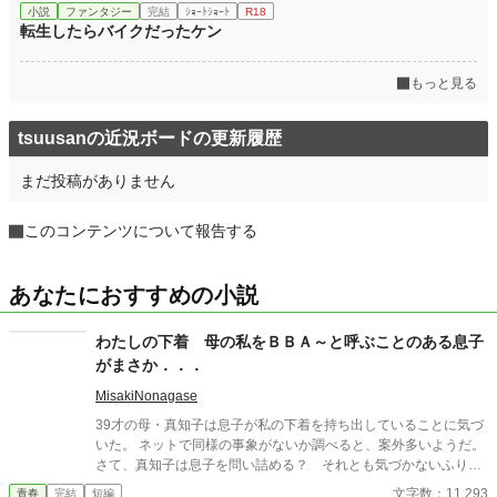
小説
ファンタジー
完結
ｼｮｰﾄｼｮｰﾄ
R18
転生したらバイクだったケン
もっと見る
tsuusanの近況ボードの更新履歴
まだ投稿がありません
このコンテンツについて報告する
あなたにおすすめの小説
わたしの下着 母の私をＢＢＡ～と呼ぶことのある息子
がまさか．．．
MisakiNonagase
39才の母・真知子は息子が私の下着を持ち出していることに気づ
いた。 ネットで同様の事象がないか調べると、案外多いようだ。
さて、真知子は息子を問い詰める？ それとも気づかないふりを
続けてあげるか？ そのほかに外伝も綴りました。
文字数：11,293
青春
完結
短編