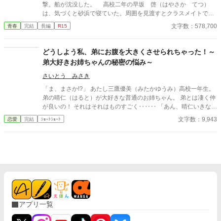
撃。船が沈没した。 高校二年の早坂 啓（はやさか てつ）
は、気づくと砂浜で寝ていた。周囲を見渡すとクラスメイトで美
少女の天音 愛（あまね まな）が隣に倒れていた。 どうや
文字数：578,700
青春
完結
長編
R15
ら、漂流して流されていたようだった。 帰ろうにも島は『無人
島』。 しばらくは島で生きていくしかなくなった。天音と共に
無人島サバイバルをしていくのだが……クラスの女子が次々に見
どうしよう私、弟にお腹を大きくさせられちゃった！～
つかり、やがてハーレムに。 男一人と女子十五人で……取り合
弟大好きお姉ちゃんの秘密の悩み～
いに発展！？
さいとう みさき
「ま、まさか!?」 あたし三鷹優美（みたかゆうみ）高校一年生。
弟の晴仁（はると）が大好きな普通のお姉ちゃん。 弟とは凄く仲
が良いの！ それはそれはものすごく‥‥‥ 「あん、晴仁いきなり
そんなのお口に入らないよぉ～♡」 そんな関係のあたしたち。 で
文字数：9,943
恋愛
完結
ｼｮｰﾄｼｮｰﾄ
もある日トイレであたしはアレが来そうなのになかなか来ないの
も気にもせずスカートのファスナーを上げると‥‥‥ 「うそっ！
お腹が出て来てる!?」 お姉ちゃんの秘密の悩みです。
アプリ一覧