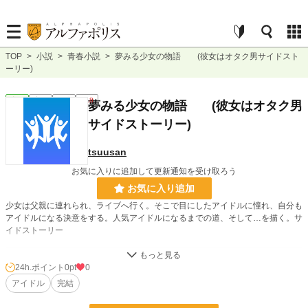
TOP
>
小説
>
青春小説
>
夢みる少女の物語 (彼女はオタク男サイドスト
ーリー)
青春
完結
短編
R18
夢みる少女の物語 (彼女はオタク男
サイドストーリー)
tsuusan
お気に入りに追加して更新通知を受け取ろう
お気に入り追加
少女は父親に連れられ、ライブへ行く。そこで目にしたアイドルに憧れ、自分も
アイドルになる決意をする。人気アイドルになるまでの道、そして…を描く。サ
イドストーリー
小説
228,788 位 / 228,788 件
24h.ポイント
0pt
0
アイドル
完結
青春
7,920 位 / 7,920 件