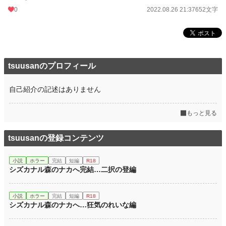
0
2022.08.26 21:37
652文字
tsuusanのプロフィール
自己紹介の記述はありません
もっと見る
tsuusanの登録コンテンツ
小説
ホラー
完結
短編
R18
シズカナル森のナカへ完結…二択の登編
小説
ホラー
完結
短編
R18
シズカナル森のナカへ…狂気のれいな編