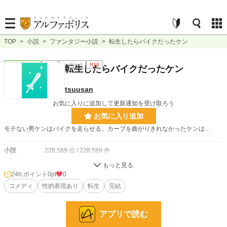
TOP
>
小説
>
ファンタジー小説
>
転生したらバイクだったケン
ファンタジー
完結
ｼｮｰﾄｼｮｰﾄ
R18
転生したらバイクだったケン
tsuusan
お気に入りに追加して更新通知を受け取ろう
お気に入り追加
モテない男ケンはバイクを走らせる。カーブを曲がりきれなかったケンは…
小説
228,589 位 / 228,589 件
ファンタジー
53,248 位 / 53,248 件
24h.ポイント
0pt
0
お気に入り
コメディ
性的表現あり
0
転生
完結
24h.ポイント
0 pt
アプリで読む
文字数
1,481