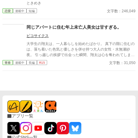
ときめき
文字数：246,049
恋愛
連載中
短編
同じアパートに住む年上未亡人美女は甘すぎる。
ピコサイクス
大学生の翔太は、一人暮らしを始めたばかり。 真下の階に住むの
は、落ち着いた色気と優しさを併せ持つ大人の女性・水無瀬紗
夜。 引っ越しの挨拶で出会った瞬間、翔太は心を奪われてしま
う。 偶然にもアルバイト先のスーパーで再会した彼女は、翔太を
文字数：31,050
青春
連載中
長編
R15
すぐに採用し、温かく仕事を教えてくれる存在だった。 ある日の
仕事帰り、ふたりで過ごす時間が増えていき――そして気づけば
紗夜の部屋でご飯をご馳走になるほど親密に。 優しくて穏やかで
――その色気に触れるたび、翔太の心は揺れていく。 大人の女性
と大学生、甘くちょっぴり刺激的な同居生活（？）がはじまる。
アプリ一覧
公式SNS一覧