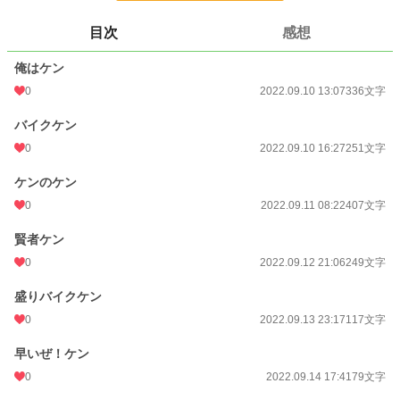
更新日時
2022.09.14 17:47
目次
感想
初回公開日時
2022.09.10 13:07
俺はケン
初回完結日時
2022.09.14 17:47
0
2022.09.10 13:07
336文字
週間ポイント
0 pt (228,589 位)
バイクケン
月間ポイント
0 pt (228,589 位)
0
2022.09.10 16:27
251文字
年間ポイント
56 pt (154,671 位)
ケンのケン
0
2022.09.11 08:22
407文字
累計ポイント
1,812 pt (170,212 位)
賢者ケン
0
2022.09.12 21:06
249文字
盛りバイクケン
0
2022.09.13 23:17
117文字
早いぜ！ケン
0
2022.09.14 17:41
79文字