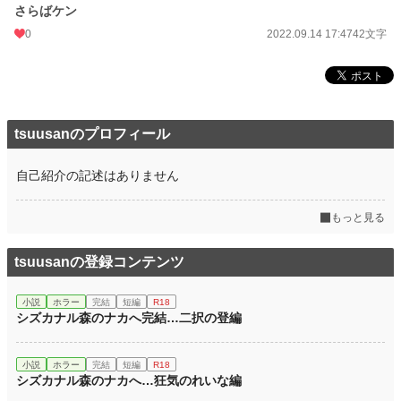
さらばケン
0
2022.09.14 17:47
42文字
tsuusanのプロフィール
自己紹介の記述はありません
もっと見る
tsuusanの登録コンテンツ
小説
ホラー
完結
短編
R18
シズカナル森のナカへ完結…二択の登編
小説
ホラー
完結
短編
R18
シズカナル森のナカへ…狂気のれいな編