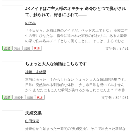
JKメイドはご主人様のオモチャ 命令ひとつで脱がされ
て、触られて、好きにされて――
のぞみ
「今日から、お前は俺のメイドだ。ベッドの上でもな」 高校二年
生の蒼井ひなたは、借金に追われた家族の代わりに、ある大富豪
の家で住み込みメイドとして働くことに。 そこは、まるでおとぎ
話に出てきそうな大きな洋館。 でも、そこで待っていたのは、同
文字数：8,491
恋愛
完結
短編
R18
じ高校に通うちょっと有名な男の子――完璧だけど性格が超ドS
な御曹司、天城 蓮だった。 昼間は生徒会長、夜は…ご主人様？
しかも、彼の命令はちょっと普通じゃない。 「掃除だけじゃダメ
ちょっと大人な物語はこちらです
だろ？ ご主人様の癒しも、メイドの大事な仕事だろ？」 手を握
神崎 未緒里
られるたび、耳元で囁かれるたび、心臓がバクバクする。 なの
に、ひなたの体はどんどん反応してしまって…。 怒ったり照れた
本当にあった！？かもしれない ちょっと大人な短編物語集です。
りしながらも、次第に蓮に惹かれていくひなた。 だけど、彼には
日常に突然訪れる刺激的な体験。 少し非日常を覗いてみません
まだ知られていない秘密があって―― 「…ほんとは、ずっと前か
か？ あなたにもこんな瞬間が訪れるかもしれませんよ？ ※本作品
ら、私…」 ただのメイドなんかじゃ終わりたくない。 恋と欲望が
ではGemini PRO、Pixai.artで作成した生成AI画像ならびに Pixa
文字数：354,981
恋愛
連載中
短編
R18
交差する、ちょっぴり危険な主従ラブストーリー。
bay並びにUnsplshのロイヤリティフリーの画像を使用していま
す。 ※不定期更新です。 ※文章中の人物名・地名・年代・建物
名・商品名・設定などはすべて架空のものです。
夫婦交換
山田森湖
好奇心から始まった一週間の“夫婦交換”。そこで出会った新鮮な