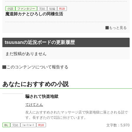
小説
ファンタジー
完結
短編
R18
魔道師カナとひろしの同棲生活
もっと見る
tsuusanの近況ボードの更新履歴
まだ投稿がありません
このコンテンツについて報告する
あなたにおすすめの小説
騙されて快楽地獄
てけてとん
友人におすすめされたマッサージ店で快楽地獄に落とされる話で
す。長すぎたので2話に分けています。
文字数：5,970
BL
完結
ｼｮｰﾄｼｮｰﾄ
R18