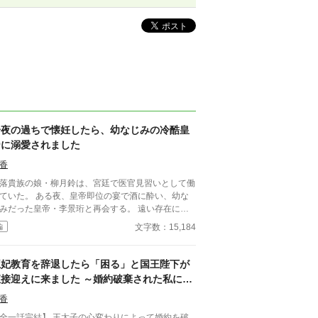
一夜の過ちで懐妊したら、幼なじみの冷酷皇
帝に溺愛されました
香
落貴族の娘・柳月鈴は、宮廷で医官見習いとして働
ていた。 ある夜、皇帝即位の宴で酒に酔い、幼な
みだった皇帝・李景珩と再会する。 遠い存在にな
たはずの彼。 けれど、その夜をきっかけに月鈴の
文字数：15,184
編
は大きく動き出す。 冷酷と恐れられる皇帝が、
ぜか彼女だけには甘すぎて――。
王妃教育を辞退したら「困る」と国王陛下が
直接迎えに来ました ～婚約破棄された私に、
王太子ではなく国王陛下が求婚してきます〜
香
話完結】 王太子の心変わりによって婚約を破