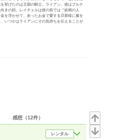
式を挙げたのは王国の騎士。ライアン。彼はブルテ
表向きの顔。レイチェルは彼の前では『妖精の人
お金を浮かせて、余ったお金で愛する旦那様に服を
は、いつかはライアンにその気持ちを伝えることが
感想（12件）
レンタル