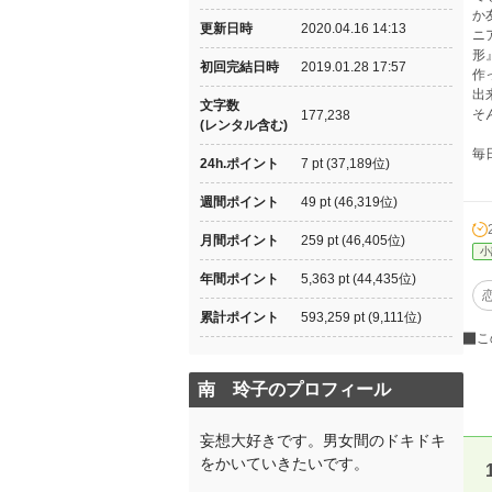
か
更新日時
2020.04.16 14:13
ニ
形
初回完結日時
2019.01.28 17:57
作
出
文字数
そ
177,238
(レンタル含む)
毎
24h.ポイント
7 pt (37,189位)
週間ポイント
49 pt (46,319位)
月間ポイント
259 pt (46,405位)
小
年間ポイント
5,363 pt (44,435位)
累計ポイント
593,259 pt (9,111位)
こ
南 玲子のプロフィール
妄想大好きです。男女間のドキドキ
をかいていきたいです。