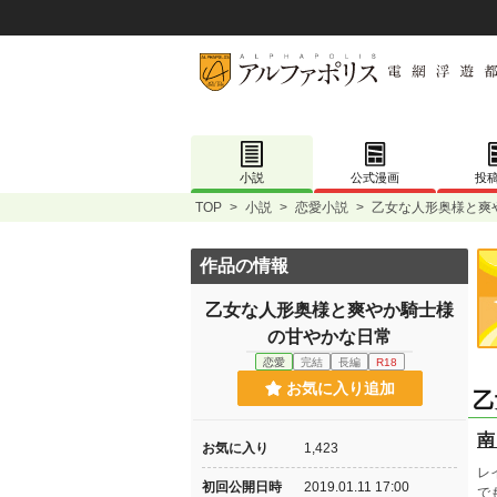
小説
公式漫画
投
TOP
>
小説
>
恋愛小説
>
乙女な人形奥様と爽
作品の情報
乙女な人形奥様と爽やか騎士様
の甘やかな日常
恋愛
完結
長編
R18
お気に入り追加
乙
南
お気に入り
1,423
レ
初回公開日時
2019.01.11 17:00
で