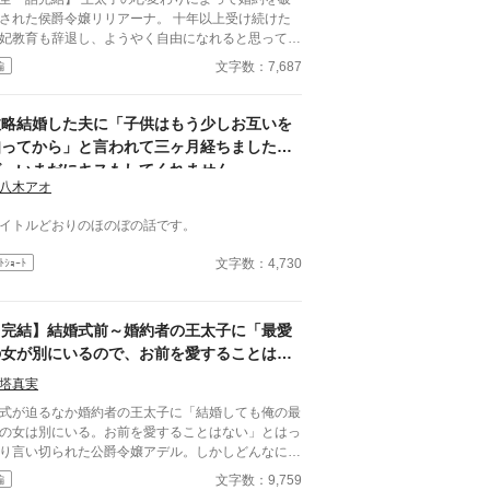
された侯爵令嬢リリアーナ。 十年以上受け続けた
妃教育も辞退し、ようやく自由になれると思ってい
侯爵家を訪れたのは国王陛下
文字数：7,687
編
育を辞退されると困る。私の妃にな
い」 努力を踏みにじった王太子はすべてを
い、選ばれたのは誠実に生きてきた彼女だった。
政略結婚した夫に「子供はもう少しお互いを
れは、年上国王に溺愛されながら、世界一幸せな王
知ってから」と言われて三ヶ月経ちました
になるまでの逆転ラブストーリー。
が、いまだにキスもしてくれません。
八木アオ
イトルどおりのほのぼの話です。
文字数：4,730
ﾄｼｮｰﾄ
【完結】結婚式前～婚約者の王太子に「最愛
の女が別にいるので、お前を愛することはな
い」と言われました～
塔真実
式が迫るなか婚約者の王太子に「結婚しても俺の最
の女は別にいる。お前を愛することはない」とはっ
り言い切られた公爵令嬢アデル。しかしどんなに婚
者としてないがしろにされても女性としての誇りを
文字数：9,759
編