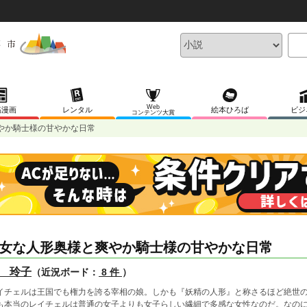
Web
稿漫画
レンタル
絵本ひろば
ビジ
コンテンツ大賞
やか騎士様の甘やかな日常
女な人形奥様と爽やか騎士様の甘やかな日常
 玲子
（近況ボード：
8 件
）
イチェルは王国でも権力を誇る宰相の娘。しかも『妖精の人形』と称さるほど絶世
も本当のレイチェルは普通の女子よりも女子らしい繊細で多感な女性なのだ。なの