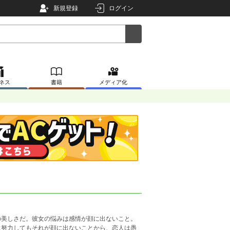
新規登録
ログイン
ネス
書籍
メディア化
の美しさだ。彼女の悩みは感情が顔に出ないこと。
に努力してもそれが顔に出ないことから、恋人は愚