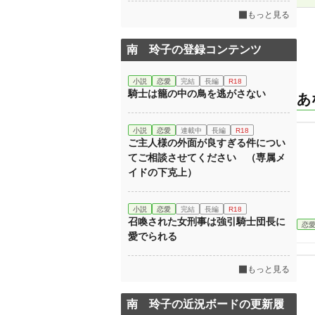
もっと見る
南 玲子の登録コンテンツ
小説
恋愛
完結
長編
R18
騎士は籠の中の鳥を逃がさない
あ
小説
恋愛
連載中
長編
R18
ご主人様の外面が良すぎる件につい
てご相談させてください （専属メ
イドの下克上）
小説
恋愛
完結
長編
R18
召喚された女刑事は強引騎士団長に
恋
愛でられる
もっと見る
南 玲子の近況ボードの更新履