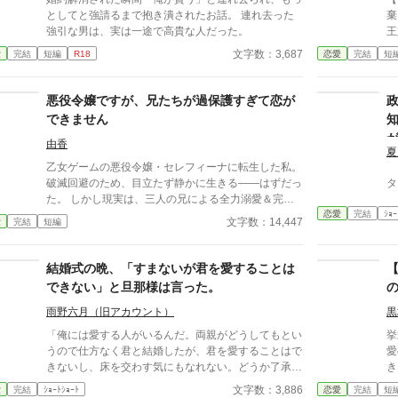
としてと強請るまで抱き潰されたお話。 連れ去った
棄
強引な男は、実は一途で高貴な人だった。
王
た。 ところが数日後、
文字数：3,687
愛
完結
短編
R18
恋愛
完結
短
本人。 「王妃教
ってほし
失
悪役令嬢ですが、兄たちが過保護すぎて恋が
こ
できません
妃
由香
夏
乙女ゲームの悪役令嬢・セレフィーナに転生した私。
破滅回避のため、目立たず静かに生きる――はずだっ
タ
た。 しかし現実は、三人の兄による全力溺愛＆完全
恋愛
完結
ｼｮｰ
監視生活。 外出には護衛、交友関係は管理制、笑顔
文字数：14,447
愛
完結
短編
すら規制対象！？ さらに兄の親友である最強騎士・
カインが護衛として加わり、 静かで誠実な優しさ
に、次第に心が揺れていく。 「恋をすると破滅す
結婚式の晩、「すまないが君を愛することは
る」 そう信じて避けてきた想いの先で待っていたの
できない」と旦那様は言った。
は、 断罪も修羅場もない、安心で騒がしい未来だっ
た――。
雨野六月（旧アカウント）
黒
「俺には愛する人がいるんだ。両親がどうしてもとい
挙
うので仕方なく君と結婚したが、君を愛することはで
愛
きないし、床を交わす気にもなれない。どうか了承し
き
てほしい」 結婚式の晩、新妻クロエが夫ロバートか
約
文字数：3,886
愛
完結
ｼｮｰﾄｼｮｰﾄ
恋愛
完結
短