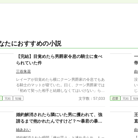
なたにおすすめの小説
【完結】目覚めたら男爵家令息の騎士に食べ
られていた件
三谷朱花
由
レイーアが目覚めたら横にクーン男爵家の令息でもあ
没
る騎士のマットが寝ていた。曰く、クーン男爵家では
い
「初めて契った相手と結婚しなくてはいけない」らし
じ
い。 ※アルファポリスのみの公開です。
っ
文字数：57,033
愛
完結
短編
恋愛
完結
短
運命
な
婚約解消されたら隣にいた男に攫われて、強
請るまで抱かれたんですけど？〜暴君の暴君
が暴君過ぎた話〜
紬あおい
由
婚約解消された瞬間「俺が貰う」と連れ去られ、もっ
【全一