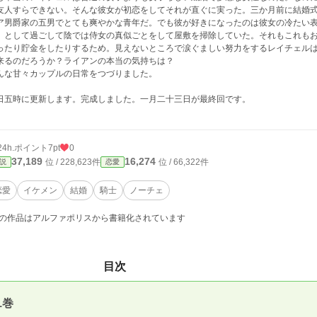
友人すらできない。そんな彼女が初恋をしてそれが直ぐに実った。三か月前に結婚
ア男爵家の五男でとても爽やかな青年だ。でも彼が好きになったのは彼女の冷たい
』として過ごして陰では侍女の真似ごとをして屋敷を掃除していた。それもこれも
ったり貯金をしたりするため。見えないところで涙ぐましい努力をするレイチェル
来るのだろうか？ライアンの本当の気持ちは？
んな甘々カップルの日常をつづりました。
日五時に更新します。完成しました。一月二十三日が最終回です。
24h.ポイント
7pt
0
37,189
16,274
位 / 228,623件
位 / 66,322件
説
恋愛
恋愛
イケメン
結婚
騎士
ノーチェ
の作品はアルファポリスから書籍化されています
目次
1巻