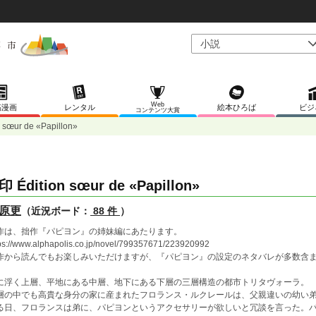
Web
稿漫画
レンタル
絵本ひろば
ビジ
コンテンツ大賞
 sœur de «Papillon»
 Édition sœur de «Papillon»
原更
（近況ボード：
88 件
）
作は、拙作『パピヨン』の姉妹編にあたります。
ps://www.alphapolis.co.jp/novel/799357671/223920992
作から読んでもお楽しみいただけますが、『パピヨン』の設定のネタバレが多数含
に浮く上層、平地にある中層、地下にある下層の三層構造の都市トリタヴォーラ。
層の中でも高貴な身分の家に産まれたフロランス・ルクレールは、父親違いの幼い
る日、フロランスは弟に、パピヨンというアクセサリーが欲しいと冗談を言った。