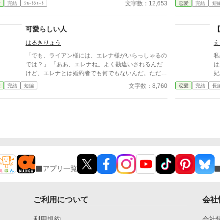
文字数：12,653
愛
完結
ｼｮｰﾄｼｮｰﾄ
恋愛
完結
短
びた雰囲気をもつ二つ上の先輩。 彼は心は自由で
を
いたい言っていた。 その女性と話す時、私には見
メ
せない楽しそうな笑顔を向ける貴方を見て、胸が張り
では。 貴族に
可愛らしい人
裂けそうになる。 友人たちは言う。お互いに干渉
ん
はるきりょう
え
しない割り切った夫婦のほうが気が楽だって……。
れで
だから私は彼が自由になれるように、魔女にこの激
ザ
「でも、ライアン様には、エレナ様がいらっしゃるの
私
しい気持ちを封印してもらったの。 ※このお話はハ
では？」 「ああ、エレナね。よく勘違いされるんだ
は
ッピーエンドではありません。 ※短いお話でサクサ
けど、エレナとは婚約者でも何でもないんだ。ただの
妃
クと進めたいと思います。
幼馴染み」 「それにあいつはひとりで生きていける
仲
文字数：8,760
愛
完結
短編
恋愛
完結
長
から」 女性ながらに剣術を学ぶエレナは可愛げがな
と
いという理由で、ほとんど婚約者同然の幼馴染から捨
に
てられる。 けれど、 「エレナ嬢」 「なんでしょう
れ
か？」 「今日の夜会のパートナーはお決まりです
始
か？」 その言葉でパートナー同伴の夜会に招待さ
れていたことを思い出した。いつものとおりライアン
と一緒に行くと思っていたので参加の返事を出してい
たのだ。 「……いいえ」 当日の欠席は著しく評価
を下げる。今後、家庭教師として仕事をしていきたい
アプリ一覧
と考えるのであれば、父親か兄に頼んででも行った方
がいいだろう。 「よければ僕と一緒に行きません
か？」
ご利用について
会社
利用規約
会社