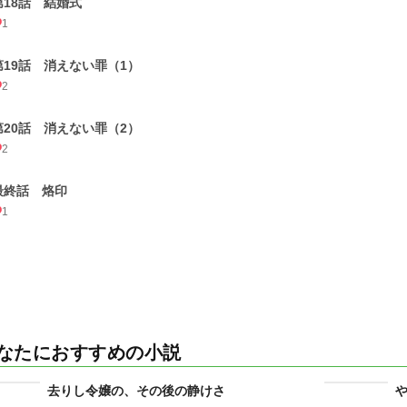
第18話 結婚式
1
第19話 消えない罪（1）
2
第20話 消えない罪（2）
2
最終話 烙印
1
なたにおすすめの小説
去りし令嬢の、その後の静けさ