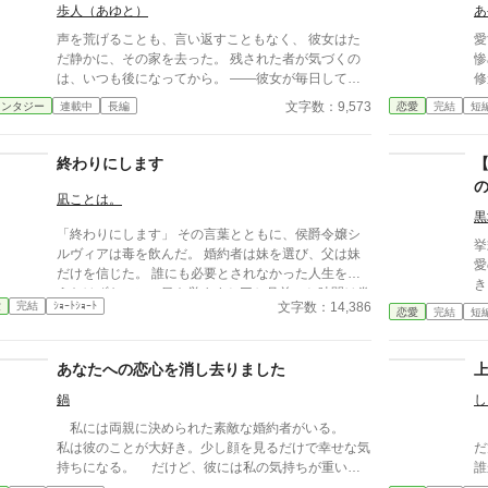
歩人（あゆと）
あ
声を荒げることも、言い返すこともなく、 彼女はた
愛
だ静かに、その家を去った。 残された者が気づくの
惨
は、いつも後になってから。 ——彼女が毎日してい
修
た、名もない献身の重さに。 婚約者の、夫の、家族
た
文字数：9,573
ァンタジー
連載中
長編
恋愛
完結
短
の「当たり前」を支えていた手が消えたとき、 失わ
彼
れたものの輪郭が、ようやく見えてくる。 ざまぁを
一
声高に描かない。すれ違いと、後悔と、再会の余韻で
れ
終わりにします
読ませる。 静かな情がじんわり効く、一話完結の短
ロ
編集。 ※S01「捨てられ令嬢」のアルファポリス最適
が再
凪ことは。
化分割。 ※アルファ読者向け：関係性・感情の機
も
黒
「終わりにします」 その言葉とともに、侯爵令嬢シ
微・余韻を最優先。
挙
ルヴィアは毒を飲んだ。 婚約者は妹を選び、父は妹
愛
だけを信じた。 誰にも必要とされなかった人生を終
き
えたはずなのに、目を覚ますと三か月前へと時間は巻
約
文字数：14,386
愛
完結
ｼｮｰﾄｼｮｰﾄ
き戻っていた。 もう、誰かに愛されるためだけに生
恋愛
完結
短
傷
きるのはやめよう。 そう決めた彼女は、静かに運命
「
を書き換えていく。 これは、一度死んだ少女が、自
卒
あなたへの恋心を消し去りました
分自身の人生を取り戻すための物語。
に
鍋
し
な
位
私には両親に決められた素敵な婚約者がいる。
ア
私は彼のことが大好き。少し顔を見るだけで幸せな気
だ方だ。 
持ちになる。 だけど、彼には私の気持ちが重いみ
誰
たい。 今、彼には憧れの人がいる。その人は大人
に