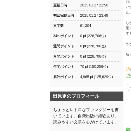
罪
更新日時
2025.01.27 22:50
い
た
初回完結日時
2025.01.27 23:49
し
文字数
61,304
乗
す
24h.ポイント
0 pt (228,706位)
や
週間ポイント
0 pt (228,706位)
新
月間ポイント
0 pt (228,706位)
年間ポイント
70 pt (150,259位)
小
累計ポイント
4,965 pt (125,829位)
田原更のプロフィール
ちょっとレトロなファンタジーを書
いています。自費出版の経験あり。
読みやすい文章を心がけています。
前