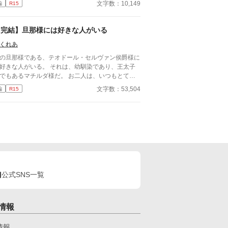
文字数：10,149
編
R15
果報者と信じて疑っていなかった。 彼が屋敷の
イドと関係を持っていると知る事になる、その時ま
愛人がいる事など珍しくもない。そ
【完結】旦那様には好きな人がいる
な事は分かっているつもりだった。分かっていてそ
くれあ
も、許せなかった。 メリッサにとってアイル
ートは、本心から愛した人だったから。
の旦那様である、テオドール・セルヴァン侯爵様に
好きな人がいる。 それは、幼馴染であり、王太子
でもあるマチルダ様だ。 お二人は、いつもとても
睦まじいご様子で、そんな叶わぬお二人の恋をそっ
文字数：53,504
編
R15
見守るのが私の日常だった。 そんなある日、夜会
めったに顔を出さない王太子殿下に、ダンスに誘わ
て。それがきっかけで、私の日常は少しずつ変化し
めた。
公式SNS一覧
情報
情報