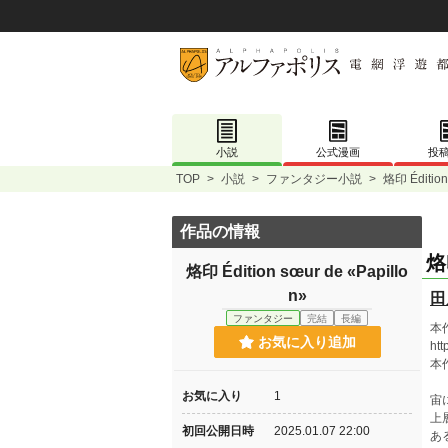
小説
公式漫画
投
TOP
>
小説
>
ファンタジー小説
>
烙印 Édition
作品の情報
烙印
烙印 Édition sœur de «Papillo
n»
田
ファンタジー
完結
長編
本
お気に入り追加
htt
本
お気に入り
1
宙
上
初回公開日時
2025.01.07 22:00
あ