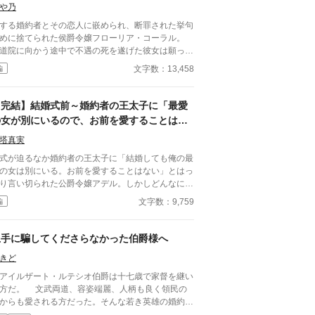
や乃
する婚約者とその恋人に嵌められ、断罪された挙句
めに捨てられた侯爵令嬢フローリア・コーラル。
道院に向かう途中で不遇の死を遂げた彼女は願っ
、もう一度人生をやり直したいと―― 目覚めた時
文字数：13,458
編
女の時間は半年前に巻き戻っていた。 今度こそ第
王子ジュリアンの心を取り戻し「愛する人から愛さ
る」というささやかな願いを叶えたいと奮闘するフ
【完結】結婚式前～婚約者の王太子に「最愛
ーリアだが、半年後フローリアが断罪されたあの日
の女が別にいるので、お前を愛することはな
び訪れてしまう。 同じ光景、同じ台詞、何もか
い」と言われました～
が同じ……でもたった一つだけ違っていることがあ
塔真実
って！？ ※「小説家になろう」さまにも掲載中
式が迫るなか婚約者の王太子に「結婚しても俺の最
の女は別にいる。お前を愛することはない」とはっ
り言い切られた公爵令嬢アデル。しかしどんなに婚
者としてないがしろにされても女性としての誇りを
文字数：9,759
編
つけられても彼女は平気だった。なぜなら大切な
心の拠り所」があるから……。しかし、王立学園の
業ダンスパーティーの夜、アデルはかつてない、世
上手に騙してくださらなかった伯爵様へ
も酷い仕打ちを受けるのだった―― ※神視点。■
きど
ろうにも別タイトルで重複投稿←【ジャンル日間4
】。
イルザート・ルテシオ伯爵は十七歳で家督を継い
文武両道、容姿端麗、人柄も良く領民の
からも愛される方だった。そんな若き英雄の婚約者
選ばれたメリッサ・オードバーン子爵令嬢は、自身