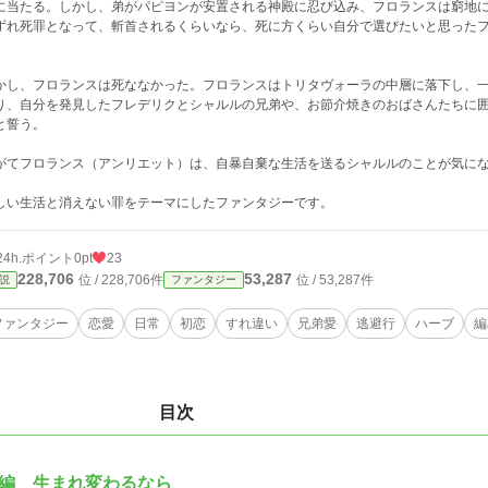
に当たる。しかし、弟がパピヨンが安置される神殿に忍び込み、フロランスは窮地
ずれ死罪となって、斬首されるくらいなら、死に方くらい自分で選びたいと思った
。
かし、フロランスは死ななかった。フロランスはトリタヴォーラの中層に落下し、
り、自分を発見したフレデリクとシャルルの兄弟や、お節介焼きのおばさんたちに
と誓う。
がてフロランス（アンリエット）は、自暴自棄な生活を送るシャルルのことが気に
しい生活と消えない罪をテーマにしたファンタジーです。
24h.ポイント
0pt
23
228,706
53,287
位 / 228,706件
位 / 53,287件
説
ファンタジー
ファンタジー
恋愛
日常
初恋
すれ違い
兄弟愛
逃避行
ハーブ
編
目次
編 生まれ変わるなら