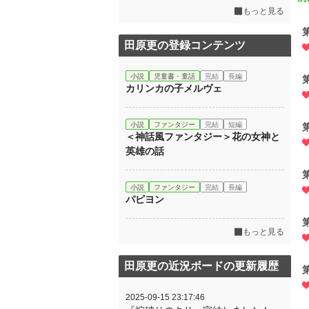
もっと見る
田原更の登録コンテンツ
小説
児童書・童話
完結
長編
カリンカの子メルヴェ
小説
ファンタジー
完結
短編
＜神話風ファンタジー＞花の女神と
英雄の話
小説
ファンタジー
完結
長編
パピヨン
もっと見る
田原更の近況ボードの更新履歴
2025-09-15 23:17:46