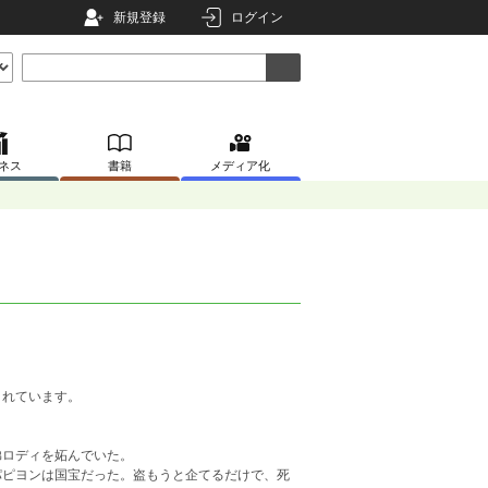
新規登録
ログイン
ネス
書籍
メディア化
まれています。
弟ロディを妬んでいた。
パピヨンは国宝だった。盗もうと企てるだけで、死