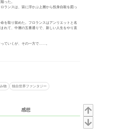
に陥った。
フロランスは、宙に浮かぶ上層から投身自殺を図っ
一命を取り留めた。フロランスはアンリエットと名
囲まれて、中層の五番通りで、新しい人生をやり直
なっていくが、その一方で……。
み物
独自世界ファンタジー
感想