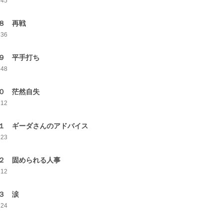
245
８ 再戦
236
９ 平手打ち
248
０ 茫然自失
212
１ ギーダさんのアドバイス
223
２ 固められる人事
212
３ 涙
224