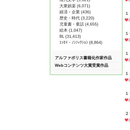
大衆娯楽 (6,071)
経済・企業 (436)
１
歴史・時代 (3,220)
児童書・童話 (4,655)
絵本 (1,047)
１
BL (31,413)
ｴｯｾｲ・ﾉﾝﾌｨｸｼｮﾝ (8,864)
１
アルファポリス書籍化作家作品
Webコンテンツ大賞受賞作品
１
１
２