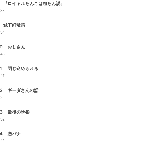
 『ロイヤルちんこは粗ちん説』
288
 城下町散策
254
０ おじさん
248
１ 閉じ込められる
247
２ ギーダさんの話
225
３ 最後の晩餐
252
４ 恋バナ