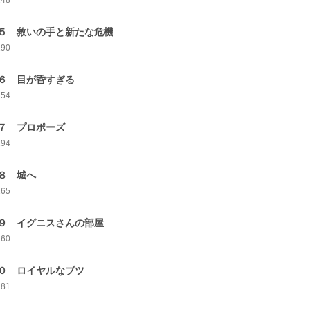
248
５ 救いの手と新たな危機
290
６ 目が昏すぎる
254
７ プロポーズ
294
８ 城へ
265
９ イグニスさんの部屋
260
０ ロイヤルなブツ
281