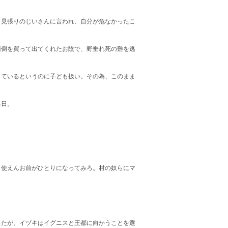
見張りのじいさんに言われ、自分が危なかったこ
倒を買って出てくれたお陰で、野垂れ死の難を逃
ているというのに子ども扱い。その為、このまま
る日。
。
も使えんお前がひとりになってみろ。村の奴らにマ
たが、イヅキはイグニスと王都に向かうことを選