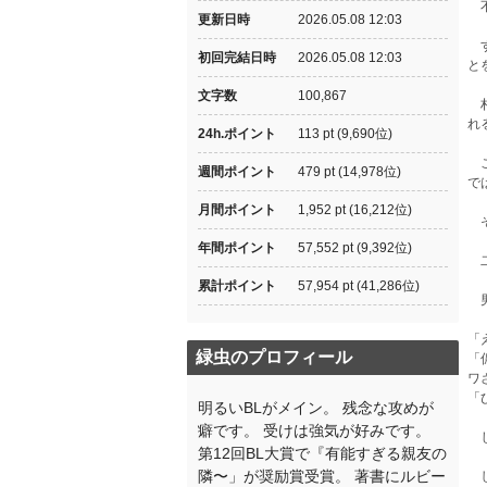
不
更新日時
2026.05.08 12:03
す
初回完結日時
2026.05.08 12:03
と
文字数
100,867
村
れ
24h.ポイント
113 pt (9,690位)
こ
週間ポイント
479 pt (14,978位)
で
月間ポイント
1,952 pt (16,212位)
そ
年間ポイント
57,552 pt (9,392位)
二
累計ポイント
57,954 pt (41,286位)
男
「
緑虫のプロフィール
「
ワ
「
明るいBLがメイン。 残念な攻めが
癖です。 受けは強気が好みです。
じ
第12回BL大賞で『有能すぎる親友の
隣〜」が奨励賞受賞。 著書にルビー
し