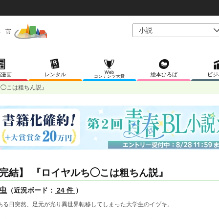
Web
稿漫画
レンタル
絵本ひろば
ビジ
コンテンツ大賞
ち◯こは粗ちん説』
完結】 『ロイヤルち◯こは粗ちん説』
虫
（近況ボード：
24 件
）
る日突然、足元が光り異世界転移してしまった大学生のイヅキ。