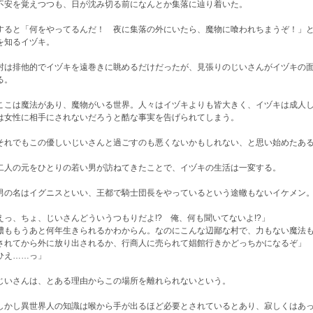
安を覚えつつも、日が沈み切る前になんとか集落に辿り着いた。
ると「何をやってるんだ！ 夜に集落の外にいたら、魔物に喰われちまうぞ！」と
を知るイヅキ。
は排他的でイヅキを遠巻きに眺めるだけだったが、見張りのじいさんがイヅキの面
る。
こは魔法があり、魔物がいる世界。人々はイヅキよりも皆大きく、イヅキは成人し
は女性に相手にされないだろうと酷な事実を告げられてしまう。
れでもこの優しいじいさんと過ごすのも悪くないかもしれない、と思い始めたあ
人の元をひとりの若い男が訪ねてきたことで、イヅキの生活は一変する。
の名はイグニスといい、王都で騎士団長をやっているという途轍もないイケメン
えっ、ちょ、じいさんどういうつもりだよ!? 俺、何も聞いてないよ!?」
儂ももうあと何年生きられるかわからん。なのにこんな辺鄙な村で、力もない魔法
されてから外に放り出されるか、行商人に売られて娼館行きかどっちかになるぞ」
ひえ……っ」
いさんは、とある理由からこの場所を離れられないという。
かし異世界人の知識は喉から手が出るほど必要とされているとあり、寂しくはあっ