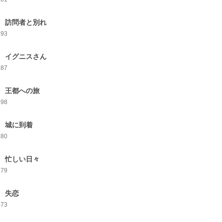
 訪問者と別れ
293
 イグニスさん
287
 王都への旅
298
 城に到着
280
 忙しい日々
279
 失恋
273