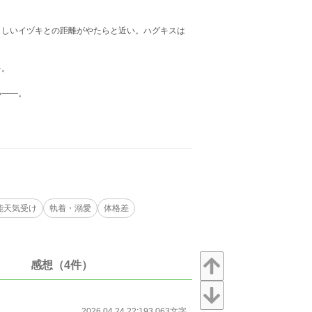
しいイヅキとの距離がやたらと近い。ハグキスは
キ。
い――。
能天気受け
執着・溺愛
体格差
感想（4件）
2026.04.24 22:19
3,063文字