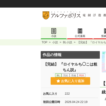
小説
公式漫画
投
TOP
>
小説
>
BL小説
>
【完結】 『ロイヤル
作品の情報
【完結】 『ロイヤルち◯こは粗
ちん説』
BL
完結
長編
R18
お気に入り追加
【
緑
お気に入り
222
あ
初回公開日時
2026.04.24 22:19