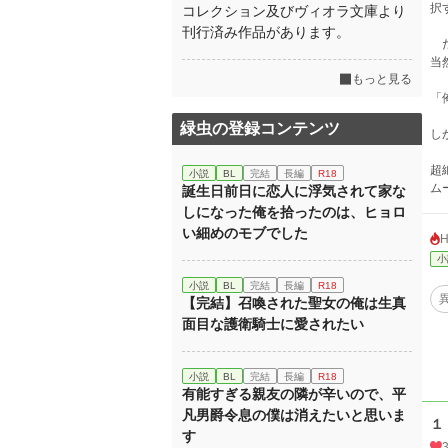
択
コレクション及びヴィオラ文庫より
刊行済み作品があります。
だ
当
もっと見る
「
緑虫の登録コンテンツ
し
超
小説
BL
完結
長編
R18
ム
誕生日前日に恋人に浮気されて家な
しになった俺を拾ったのは、ヒョロ
い細めのモブでした
小
小説
BL
完結
長編
R18
【完結】召喚された聖女の俺は生真
面目な護衛騎士に愛されたい
小説
BL
完結
長編
R18
有能すぎる親友の隣が辛いので、平
凡男爵令息の僕は消えたいと思いま
１
す