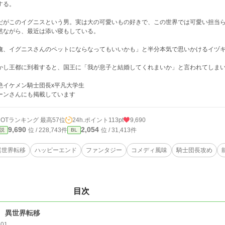
する。
がこのイグニスという男。実は大の可愛いもの好きで、この世界では可愛い担当ら
然ながら、最近は添い寝もしている。
俺、イグニスさんのペットにならなってもいいかも」と半分本気で思いかけるイヅ
かし王都に到着すると、国王に「我が息子と結婚してくれまいか」と言われてしま
絶イケメン騎士団長x平凡大学生
ーンさんにも掲載しています
HOTランキング 最高57位
24h.ポイント
113pt
9,690
9,690
2,054
位 / 228,743件
位 / 31,413件
説
BL
異世界転移
ハッピーエンド
ファンタジー
コメディ風味
騎士団長攻め
目次
 異世界転移
301