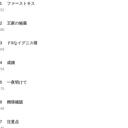
１ ファーストキス
252
２ 王家の秘薬
280
３ ドSなイグニス様
269
４ 成婚
254
５ 一夜明けて
275
６ 精痕確認
246
７ 注意点