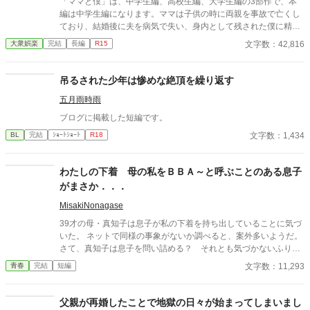
「ママと僕」は、中学生編、高校生編、大学生編の3部作で、本
編は中学生編になります。ママは子供の時に両親を事故で亡くし
ており、結婚後に夫を病気で失い、身内として残された僕に精神
的に依存をするようになる。幼少期の「僕」はそのママの依存が
文字数：42,816
大衆娯楽
完結
長編
R15
嬉しく、素敵なママに甘える閉鎖的な生活を当たり前のことと考
える。成長し、性に目覚め始めた中学生の「僕」は自分の性もマ
マとの日常の中で処理すべきものと疑わず、ママも戸惑いながら
吊るされた少年は惨めな絶頂を繰り返す
もママに甘える「僕」に満足する。ママも僕もそうした行為が少
五月雨時雨
なからず社会規範に反していることは理解しているが、ママとの
甘美な繋がりは解消できずに戸惑いながらも続く「ママと中学生
ブログに掲載した短編です。
の僕」の営みを描いてみました。
文字数：1,434
BL
完結
ｼｮｰﾄｼｮｰﾄ
R18
わたしの下着 母の私をＢＢＡ～と呼ぶことのある息子
がまさか．．．
MisakiNonagase
39才の母・真知子は息子が私の下着を持ち出していることに気づ
いた。 ネットで同様の事象がないか調べると、案外多いようだ。
さて、真知子は息子を問い詰める？ それとも気づかないふりを
続けてあげるか？ そのほかに外伝も綴りました。
文字数：11,293
青春
完結
短編
父親が再婚したことで地獄の日々が始まってしまいまし