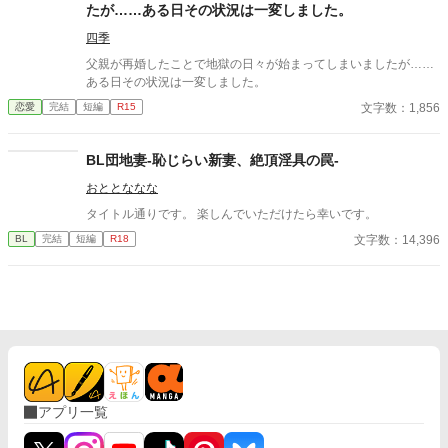
たが……ある日その状況は一変しました。
四季
父親が再婚したことで地獄の日々が始まってしまいましたが……
ある日その状況は一変しました。
文字数：1,856
恋愛
完結
短編
R15
BL団地妻-恥じらい新妻、絶頂淫具の罠-
おととななな
タイトル通りです。 楽しんでいただけたら幸いです。
文字数：14,396
BL
完結
短編
R18
アプリ一覧