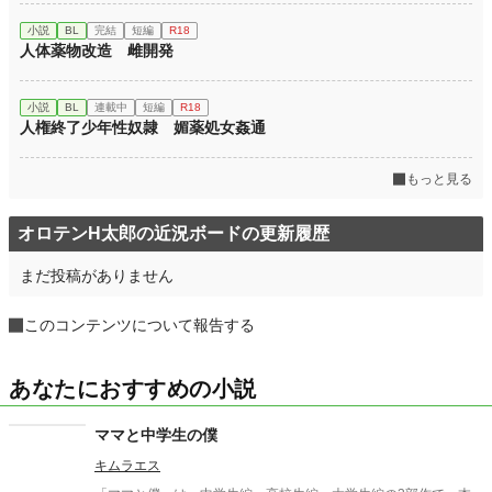
小説
BL
完結
短編
R18
人体薬物改造 雌開発
小説
BL
連載中
短編
R18
人権終了少年性奴隷 媚薬処女姦通
もっと見る
オロテンH太郎の近況ボードの更新履歴
まだ投稿がありません
このコンテンツについて報告する
あなたにおすすめの小説
ママと中学生の僕
キムラエス