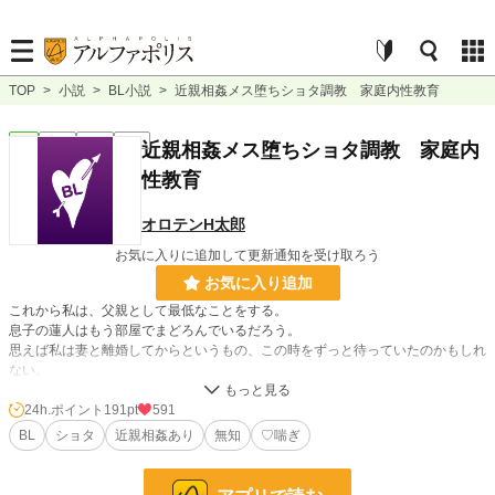
TOP
>
小説
>
BL小説
>
近親相姦メス堕ちショタ調教 家庭内性教育
BL
完結
短編
R18
近親相姦メス堕ちショタ調教 家庭内
性教育
オロテンH太郎
お気に入りに追加して更新通知を受け取ろう
お気に入り追加
これから私は、父親として最低なことをする。
息子の蓮人はもう部屋でまどろんでいるだろう。
思えば私は妻と離婚してからというもの、この時をずっと待っていたのかもしれ
ない。
ひそかに息子へ劣情を向けていた父はとうとう我慢できなくなってしまい……
24h.ポイント
191pt
591
BL
ショタ
近親相姦あり
無知
♡喘ぎ
おそらく地雷原ですので、合わないと思いましたらそっとブラウザバックをよろ
しくお願いします。