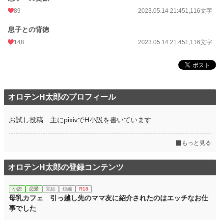
89
2023.05.14 21:45
1,116文字
息子との背徳
148
2023.05.14 21:45
1,116文字
オロテンH太郎のプロフィール
お試し投稿 主にpixivでH小説を書いています
もっと見る
オロテンH太郎の登録コンテンツ
小説
恋愛
完結
短編
R18
母乳カフェ 引っ越し先のママ友に紹介されたのはエッチなお仕
事でした