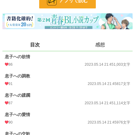
アプリで読む
小説
7,142 位 / 228,638 件
BL
1,354 位 / 31,391 件
お気に入り
314
24h.ポイント
191 pt
目次
感想
文字数
6,142
息子への欲情
更新日時
2023.05.14 21:45
86
2023.05.14 21:45
1,003文字
初回公開日時
2023.05.14 21:45
息子への調教
初回完結日時
2023.05.14 21:45
91
2023.05.14 21:45
817文字
週間ポイント
1,496 pt (6,408 位)
息子への蹂躙
月間ポイント
6,361 pt (6,817 位)
87
2023.05.14 21:45
1,114文字
年間ポイント
53,820 pt (9,863 位)
息子への愛情
累計ポイント
381,209 pt (12,823 位)
90
2023.05.14 21:45
976文字
息子への交歓