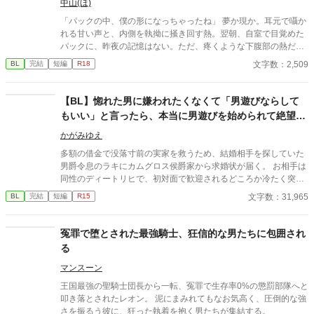
中山(ほ)
「パックの中、僕の形になっちゃったね」 夢か現か。耳元で囁か
れる甘い声と、内側を執拗に掻き回す熱。翌朝、自室で目覚めた
パックに、昨夜の記憶はない。ただ、疼くような下腹部の熱だけ
が残っていた。 相談しようと向かった相手こそが、自分を侵食し
文字数：2,509
BL
完結
短編
R18
ている張本人だとも知らずに、パックは父の部屋の扉を開く。 こ
のお話はムーンライトでも投稿してます〜
【BL】惚れた男に嫌われたくなくて「男遊びならして
もいい」と言ったら、本当に男遊びを始められて絶望し
ている侯爵令息の話
かがみゆえ
多額の借金で没落寸前の実家を救うため、結婚相手を探していた
男爵令息のラキにカムグロス侯爵家から求婚状が届く。 お相手は
同性のディートリヒで、初対面で歓迎されるどころか冷たく突き
放されてしまう。 『必要最低限関わるな』 『愛人を作るな』
文字数：31,965
BL
完結
短編
R15
『男遊びならしてもいい』 ディートリヒから実家の借金を完済す
る条件を言われたラキは、学園で令息たちとの交流を満喫中。 褒
め上手なラキの周りには可愛い令息が集まり、推し活状態に。 一
冤罪で堕とされた最強騎士、狂信的な男たちに包囲され
方、ディートリヒだけが嫉妬で胃を痛める日々。 ラキへの恋心を
る
隠し続けた不器用侯爵令息に、幸せな未来は訪れるのか？ .
マンスーン
​王国最強の聖騎士団長から一転、冤罪で生存率0%の懲罰部隊へと
叩き落とされたレオン。 泥にまみれてもなお気高く、圧倒的な強
さを振るう彼に、狂った執着を抱く男たちが集結する。