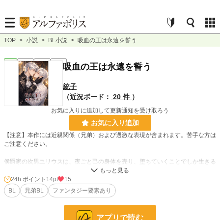
TOP
>
小説
>
BL小説
>
吸血の王は永遠を誓う
BL
完結
短編
R18
吸血の王は永遠を誓う
統子
（近況ボード：
20 件
）
お気に入りに追加して更新通知を受け取ろう
お気に入り追加
【注意】本作には近親関係（兄弟）および過激な表現が含まれます。苦手な方は
ご注意ください。
侯爵家の次男ユリウスは、夜ごと己の身体を売り、堕ちていくことでしか生きる
術を持たなかった。
24h.ポイント
14pt
15
すべてを失ったその先で突きつけられたのは、吸血鬼の末裔という血の宿命。
BL
兄弟BL
ファンタジー要素あり
そして、兄ケインとの“血の契約”。
それは、穢れた者が純潔を取り戻した時にのみ成立する――王となるための儀式
アプリで読む