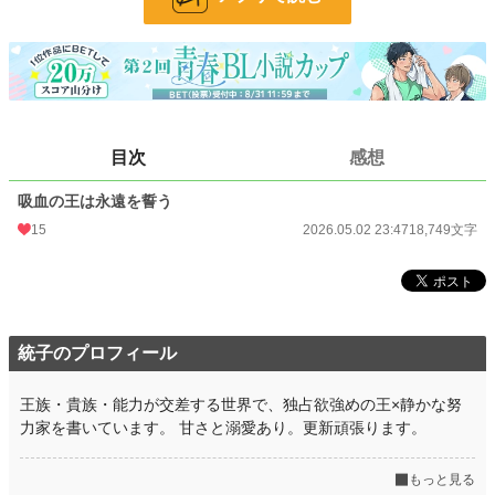
だった。
与えられた運命か、それとも選び取った道か。
過去も、血も、すべてを飲み込んだ先で、ユリウスはただ一つを選ぶ。
「僕は――彼を選んだ」
目次
感想
吸血の王と、その伴となる存在。
吸血の王は永遠を誓う
支配と執着、そして選ばれた愛が織りなす、永遠の誓いの物語。
15
2026.05.02 23:47
18,749文字
小説
31,208 位 / 228,968 件
BL
8,051 位 / 31,475 件
お気に入り
16
統子のプロフィール
24h.ポイント
14 pt
王族・貴族・能力が交差する世界で、独占欲強めの王×静かな努
文字数
18,749
力家を書いています。 甘さと溺愛あり。更新頑張ります。
更新日時
2026.05.02 23:47
もっと見る
初回公開日時
2026.05.02 23:47