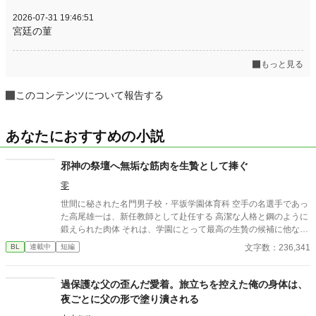
2026-07-31 19:46:51
宮廷の菫
もっと見る
このコンテンツについて報告する
あなたにおすすめの小説
邪神の祭壇へ無垢な筋肉を生贄として捧ぐ
零
世間に秘された名門男子校・平坂学園体育科 空手の名選手であっ
た高尾雄一は、新任教師として赴任する 高潔な人格と鋼のように
鍛えられた肉体 それは、学園にとって最高の生贄の候補に他なら
なかった 至高の筋肉を持つ、精神を削られ意志をなくした青年を
文字数：236,341
BL
連載中
短編
太古の神に捧げるため、“水”、“風”、“土”の信奉者達が暗躍する 意
志をなくし筋肉の操り人形と化した“デク” 消える教師 山奥の男子
校で繰り広げられるダークファンタジー
過保護な父の歪んだ愛着。旅立ちを控えた俺の身体は、
夜ごとに父の形で塗り潰される