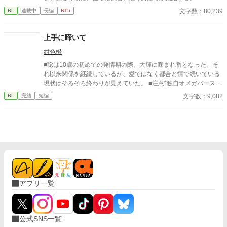
文字数：80,239
BL
連載中
長編
R15
上手に啼いて
紺色橙
■聡は10歳の初めての発情期の際、大輝に噛まれ番となった。そ
れ以来関係を継続しているが、愛ではなく都合と情で続いている
現状はそろそろ終わりが見えていた。 ■注意*独自オメガバース設
定。■『それは愛か本能か』と同じ世界設定です。関係は一切な
文字数：9,082
BL
完結
短編
し。
アプリ一覧
公式SNS一覧