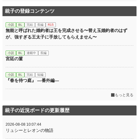
初回完結日時
2026.05.02 23:47
統子の登録コンテンツ
週間ポイント
189 pt (25,206 位)
小説
BL
完結
長編
R15
無能と呼ばれた婚約者は王を完成させる〜替え玉婚約者のはず
月間ポイント
686 pt (29,725 位)
が、強すぎる王太子に手放してもらえません〜
年間ポイント
7,117 pt (38,220 位)
累計ポイント
7,117 pt (111,070 位)
小説
BL
連載中
長編
宮廷の菫
小説
BL
完結
短編
『春を待つ庭』 ―番外編―
もっと見る
統子の近況ボードの更新履歴
2026-08-08 10:07:44
リュシーとレオンの物語