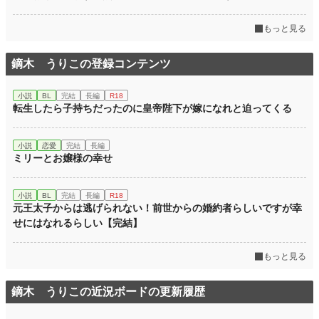
もっと見る
鏑木 うりこの登録コンテンツ
小説
BL
完結
長編
R18
転生したら子持ちだったのに皇帝陛下が嫁になれと迫ってくる
小説
恋愛
完結
長編
ミリーとお嬢様の幸せ
小説
BL
完結
長編
R18
元王太子からは逃げられない！前世からの婚約者らしいですが幸
せにはなれるらしい【完結】
もっと見る
鏑木 うりこの近況ボードの更新履歴