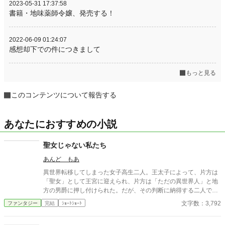
2023-05-31 17:37:58
書籍・地味薬師令嬢、発売する！
2022-06-09 01:24:07
感想却下での件につきまして
もっと見る
このコンテンツについて報告する
あなたにおすすめの小説
聖女じゃない私たち
あんど もあ
異世界転移してしまった女子高生二人。王太子によって、片方は
「聖女」として王宮に迎えられ、片方は「ただの異世界人」と地
方の男爵に押し付けられた。だが、その判断に納得する二人では
なく……。
文字数：3,792
ファンタジー
完結
ｼｮｰﾄｼｮｰﾄ