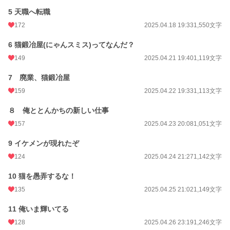
5 天職へ転職
更新日時
2025.05.30 23:20
172
2025.04.18 19:33
1,550文字
初回公開日時
2025.04.16 17:46
6 猫鍛冶屋(にゃんスミス)ってなんだ？
週間ポイント
168 pt (27,113 位)
149
2025.04.21 19:40
1,119文字
月間ポイント
658 pt (30,332 位)
7 廃業、猫鍛冶屋
年間ポイント
13,618 pt (25,849 位)
159
2025.04.22 19:33
1,113文字
累計ポイント
46,356 pt (46,418 位)
８ 俺ととんかちの新しい仕事
157
2025.04.23 20:08
1,051文字
9 イケメンが現れたぞ
124
2025.04.24 21:27
1,142文字
10 猫を愚弄するな！
135
2025.04.25 21:02
1,149文字
11 俺いま輝いてる
128
2025.04.26 23:19
1,246文字