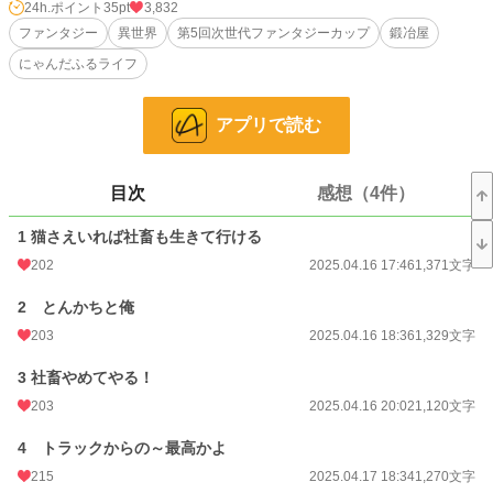
「猫をぶっ叩いて武器にするだあ！？ そんなことできるわけねえだろ、帰れ
24h.ポイント
35pt
3,832
ッ」「ちょっとー！？」「武器に頼ってんじゃねえよ！」
ファンタジー
異世界
第5回次世代ファンタジーカップ
鍛冶屋
にゃんだふるライフ
猫カフェで生命活動を延長させていた社畜の下村明に限界がきた。土日に猫を
吸っても体力が回復しなくなったのだ。下村は転職を決意した……。
アプリで読む
猫のとんかちと一緒に暮らすにゃんと素敵なにゃんだふるにゃんスミス生活がこ
こにはじまーーらない。
目次
感想（4件）
「でもとんかちと暮らすんだぁ～異世界最高～」
「アキラ、仕事してよ～」
1 猫さえいれば社畜も生きて行ける
猫のとんかちと一緒に暮らすにゃんと素敵なにゃんだふる異世界生活がここには
202
2025.04.16 17:46
1,371文字
じまるーー。
2 とんかちと俺
小説
19,453 位 / 228,715 件
203
2025.04.16 18:36
1,329文字
ファンタジー
3,192 位 / 53,291 件
3 社畜やめてやる！
203
2025.04.16 20:02
1,120文字
お気に入り
152
4 トラックからの～最高かよ
24h.ポイント
35 pt
215
2025.04.17 18:34
1,270文字
文字数
36,676