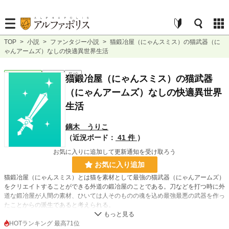
TOP
>
小説
>
ファンタジー小説
>
猫鍛冶屋（にゃんスミス）の猫武器（に
ゃんアームズ）なしの快適異世界生活
ファンタジー
連載中
長編
猫鍛冶屋（にゃんスミス）の猫武器
（にゃんアームズ）なしの快適異世界
生活
鏑木 うりこ
（近況ボード：
41 件
）
お気に入りに追加して更新通知を受け取ろう
お気に入り追加
猫鍛冶屋（にゃんスミス）とは猫を素材として最強の猫武器（にゃんアームズ）
をクリエイトすることができる外道の鍛冶屋のことである。刀などを打つ時に外
道な鍛冶屋が人間の素材、ひいては人そのものの魂を込め最強最悪の武器を作っ
たことからの派生であると考えられる。
猫の体と魂を込めた武器は、最強の名をほしいままにし、大地を割り天を引き
裂く最強の武器なのだが。
HOTランキング 最高71位