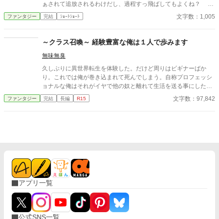
ぁされて追放されるわけだし、過程すっ飛ばしてもよくね？ そ
のいろいろが重要なんだろうと思いつつそれもすっ飛ばしました
文字数：1,005
ファンタジー
完結
ｼｮｰﾄｼｮｰﾄ
（爆）。 深く考えないでください。
～クラス召喚～ 経験豊富な俺は１人で歩みます
無味無臭
久しぶりに異世界転生を体験した。だけど周りはビギナーばか
り。これでは俺が巻き込まれて死んでしまう。自称プロフェッシ
ョナルな俺はそれがイヤで他の奴と離れて生活を送る事にした。
天使には魔王を討伐しろ言われたけど、それは面倒なので止めて
文字数：97,842
ファンタジー
完結
長編
R15
おきます。私はゆっくりのんびり異世界生活を送りたいのです。
たまには自分の好きな人生をお願いします。
アプリ一覧
公式SNS一覧