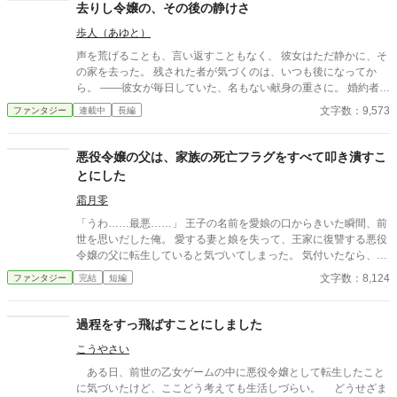
去りし令嬢の、その後の静けさ
歩人（あゆと）
声を荒げることも、言い返すこともなく、 彼女はただ静かに、そ
の家を去った。 残された者が気づくのは、いつも後になってか
ら。 ——彼女が毎日していた、名もない献身の重さに。 婚約者
の、夫の、家族の「当たり前」を支えていた手が消えたとき、 失
文字数：9,573
ファンタジー
連載中
長編
われたものの輪郭が、ようやく見えてくる。 ざまぁを声高に描か
ない。すれ違いと、後悔と、再会の余韻で読ませる。 静かな情が
じんわり効く、一話完結の短編集。 ※S01「捨てられ令嬢」のア
悪役令嬢の父は、家族の死亡フラグをすべて叩き潰すこ
ルファポリス最適化分割。 ※アルファ読者向け：関係性・感情の
とにした
機微・余韻を最優先。
霜月零
「うわ……最悪……」 王子の名前を愛娘の口からきいた瞬間、前
世を思いだした俺。 愛する妻と娘を失って、王家に復讐する悪役
令嬢の父に転生していると気づいてしまった。 気付いたなら、妻
と娘の死亡フラグは破壊するよ。 まだ二人とも生きてるからね。
文字数：8,124
ファンタジー
完結
短編
物語の通りになんて、させるか！ ※他サイトにも掲載中
過程をすっ飛ばすことにしました
こうやさい
ある日、前世の乙女ゲームの中に悪役令嬢として転生したこと
に気づいたけど、ここどう考えても生活しづらい。 どうせざま