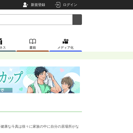
新規登録
ログイン
ネス
書籍
メディア化
健康な斗真は徐々に家族の中に自分の居場所がな