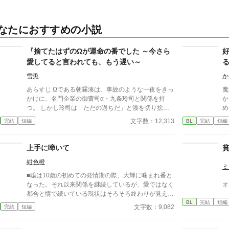
なたにおすすめの小説
『捨てたはずのΩが運命の番でした ～今さら
愛してると言われても、もう遅い～
る
雪兎
か
あらすじ Ωである朝霧湊は、事故のような一夜をきっ
魔
かけに、名門企業の御曹司α・九条玲司と関係を持
か
つ。 しかし玲司は「ただの過ちだ」と湊を切り捨
め
て、政略結婚のためβの婚約者との未来を選んだ。 深
て
文字数：12,313
完結
短編
BL
完結
短編
く傷ついた湊は、彼の前から姿を消す。 数か月後―
な
―。 湊の身体は、これまで誰も知らなかった希少な
攻
『遅咲きΩ』として覚醒する。 その瞬間、玲司は初め
上手に啼いて
て湊こそが運命の番だったと知る。 「戻ってきてく
紺色橙
れ」 今さら必死に追いかけてくる玲司。 だが湊の隣
ミ
には、自分を支え続けてくれた医師のα・神崎伊織が
■聡は10歳の初めての発情期の際、大輝に噛まれ番と
いた。 「あなたは俺を捨てたでしょう」 後悔に苦し
なった。それ以来関係を継続しているが、愛ではなく
オ
むα、執着する第二のα、そして希少Ωを巡る陰謀。
都合と情で続いている現状はそろそろ終わりが見えて
もう二度と傷つきたくないΩが最後に選ぶ相手とは―
BL
完結
短編
いた。 ■注意*独自オメガバース設定。■『それは愛か
文字数：9,082
完結
短編
―。 捨てた側の後悔と執着が加速する、すれ違いオ
本能か』と同じ世界設定です。関係は一切なし。
メガバースBL。