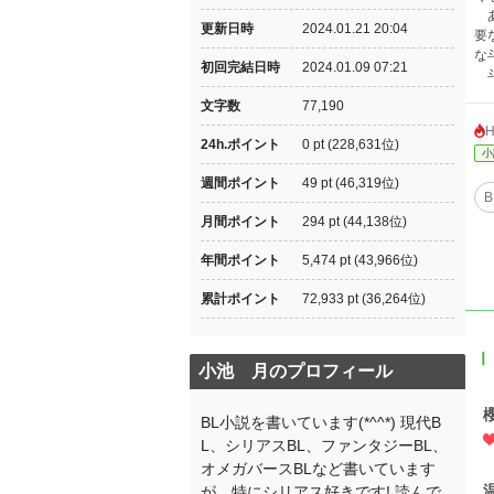
あ
更新日時
2024.01.21 20:04
要
な
初回完結日時
2024.01.09 07:21
斗
文字数
77,190
24h.ポイント
0 pt (228,631位)
小
週間ポイント
49 pt (46,319位)
B
月間ポイント
294 pt (44,138位)
年間ポイント
5,474 pt (43,966位)
累計ポイント
72,933 pt (36,264位)
Ⅰ
小池 月のプロフィール
BL小説を書いています(*^^*) 現代B
L、シリアスBL、ファンタジーBL、
オメガバースBLなど書いています
が、特にシリアス好きです! 読んで