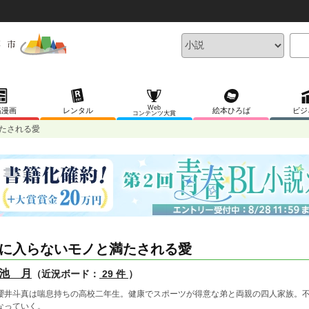
Web
稿漫画
レンタル
絵本ひろば
ビジ
コンテンツ大賞
たされる愛
に入らないモノと満たされる愛
池 月
（近況ボード：
29 件
）
井斗真は喘息持ちの高校二年生。健康でスポーツが得意な弟と両親の四人家族。不
なっていく。