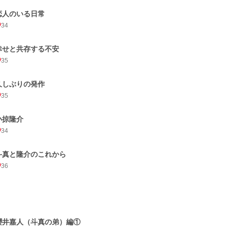
恋人のいる日常
34
幸せと共存する不安
35
久しぶりの発作
35
小掠隆介
34
斗真と隆介のこれから
36
櫻井嘉人（斗真の弟）編①