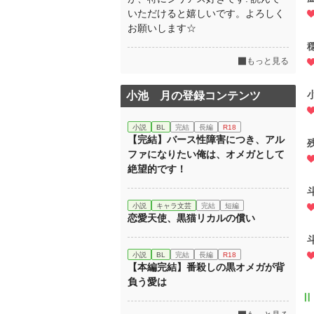
いただけると嬉しいです。よろしく
お願いします☆
もっと見る
小池 月の登録コンテンツ
小説
BL
完結
長編
R18
【完結】バース性障害につき、アル
ファになりたい俺は、オメガとして
絶望的です！
小説
キャラ文芸
完結
短編
恋愛天使、黒猫リカルの償い
小説
BL
完結
長編
R18
【本編完結】番殺しの黒オメガが背
負う愛は
Ⅱ