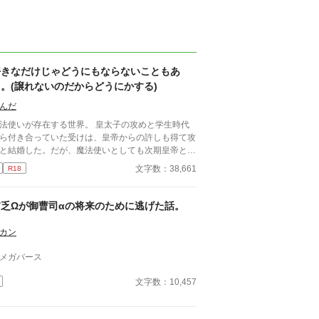
好きなだけじゃどうにもならないこともあ
。(譲れないのだからどうにかする)
んだ
法使いが存在する世界。 皇太子の攻めと学生時代
ら付き合っていた受けは、皇帝からの許しも得て攻
と結婚した。だが、魔法使いとしても次期皇帝とし
も天才的な攻めに、後継を望む周囲は多い。 好き
文字数：38,661
R18
だけではどうにもならないと理解している受けは、
めに後継を作ることを進言するしかなく…。
貧乏Ωが御曹司αの将来のために逃げた話。
カン
メガバース
文字数：10,457