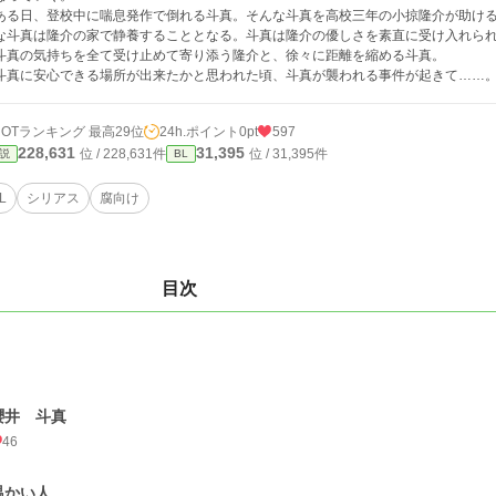
る日、登校中に喘息発作で倒れる斗真。そんな斗真を高校三年の小掠隆介が助ける
な斗真は隆介の家で静養することとなる。斗真は隆介の優しさを素直に受け入れら
斗真の気持ちを全て受け止めて寄り添う隆介と、徐々に距離を縮める斗真。
真に安心できる場所が出来たかと思われた頃、斗真が襲われる事件が起きて……
HOTランキング 最高29位
24h.ポイント
0pt
597
228,631
31,395
位 / 228,631件
位 / 31,395件
説
BL
L
シリアス
腐向け
目次
櫻井 斗真
46
温かい人