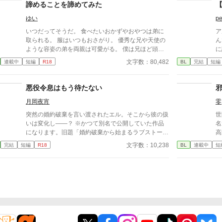
諦めることを諦めてみた
【
ゆい
pe
いつだってそうだ。 食べたいおかずやおやつは弟に
ア
取られる。 服はいつもおさがり。 優秀な兄や天使の
ん
ような容姿の弟を両親は可愛がる。 僕は兄ほど頭は
に
良くないし、弟より可愛くない。 何をやらせてもミ
か
文字数：80,482
連載中
短編
R18
BL
完結
短編
ソッカスな僕。 だから、何もかもを諦めた。 またし
物
ても突発的な思いつきによる投稿です。 楽しくお読
ァ
みいただけたら嬉しいです。 投稿ペースはのんびり
く
悪役令息はもう待たない
です。 誤字脱字等で文章を突然改稿するかもです。
小
月岡夜宵
零
誤字脱字のご報告をいただけるとありがたいです。
ん
に
突然の婚約破棄を言い渡されたエル。そこから彼の扱
世
く
いは変化し――？ ※かつて別名で公開していた作品
名
り
になります。旧題「婚約破棄から始まるラブストーリ
高
は
ー」
園
文字数：10,238
完結
短編
R18
BL
連載中
短
用
の
か
古
た
躍する 意志をな
消える教
ァ