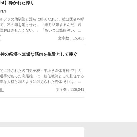
bl】砕かれた誇り
rari
ルファの幼馴染と淫らに絡んだあと、彼は医者を呼
で、私の印を消させた。 「来月結婚するんだ。君
誤解はさせたくない。」 「あいつは嫉妬深い。泣
せるわけにはいかない。」 「君ももう年頃の残り
文字数：15,423
のオメガだろ？ 俺の印をつけたまま、他のアルフ
とお見合いするなんてありえない。」 彼は冷た
、けれどどこか薄情な笑みを浮かべながら、一枚の
邪神の祭壇へ無垢な筋肉を生贄として捧ぐ
切手を私に投げ渡す。 「長い間、俺に従ってきた
だから、君を傷つけたりはしない。」 「結婚の日
は招待状を送る。必ず来て、席につけよ。」 --- い
間に秘された名門男子校・平坂学園体育科 空手の
つかのコメントを拝見し、大変申し訳なく思ってお
選手であった高尾雄一は、新任教師として赴任する
ます。 私は現在日本語を勉強しており、この文章
潔な人格と鋼のように鍛えられた肉体 それは、学
AI作品ではありませんが、 一部に翻訳ソフトを使
にとって最高の生贄の候補に他ならなかった 至高
文字数：236,341
編
しています。 もし読んでくださる中で日本語のお
筋肉を持つ、精神を削られ意志をなくした青年を太
しな点をご指摘いただけましたら、 本当にありが
の神に捧げるため、“水”、“風”、“土”の信奉者達が暗
く思います。
くし筋肉の操り人形と化した“デク”
師 山奥の男子校で繰り広げられるダークフ
ンタジー