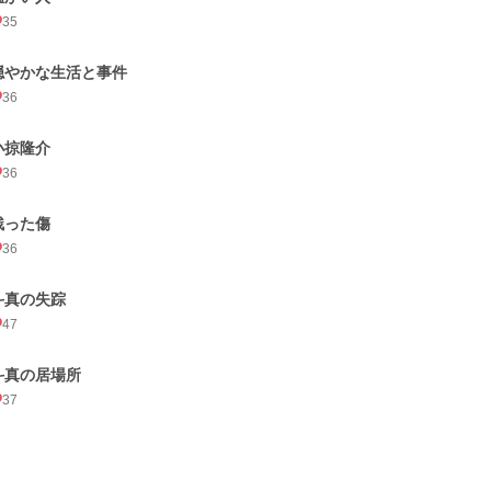
35
穏やかな生活と事件
36
小掠隆介
36
残った傷
36
斗真の失踪
47
斗真の居場所
37