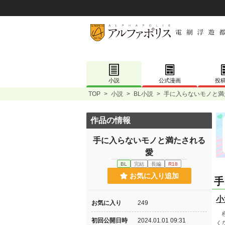
小説
公式漫画
投
TOP
>
小説
>
BL小説
>
手に入らないモノと満
作品の情報
手に入らないモノと満たされる
愛
BL
完結
長編
R18
お気に入り追加
手
小
お気に入り
249
櫻
初回公開日時
2024.01.01 09:31
く