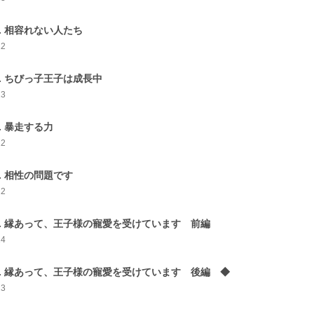
2. 相容れない人たち
12
3. ちびっ子王子は成長中
13
4. 暴走する力
12
5. 相性の問題です
12
6. 縁あって、王子様の寵愛を受けています 前編
14
7. 縁あって、王子様の寵愛を受けています 後編 ◆
23