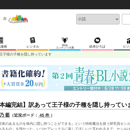
Web
稿漫画
レンタル
絵本ひろば
ビジ
コンテンツ大賞
王子様の子種を隠し持っています
本編完結】訳あって王子様の子種を隠し持ってい
乃 藍
（近況ボード：
45 件
）
実体のあるものを体内に隠し持つことができる』という特殊魔法を扱う研究員セシ
あるもの」を預かった。いつかアレックスに返してほしいと言われるまで、セシル