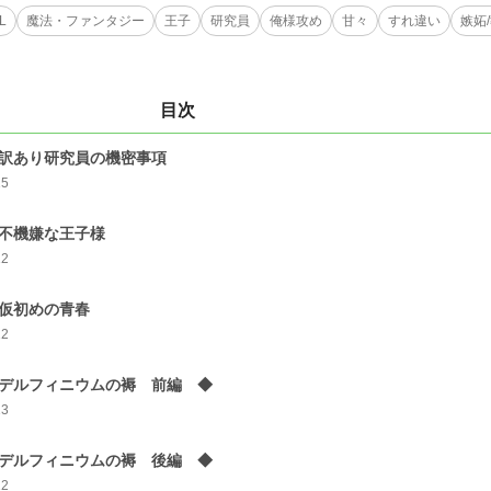
L
魔法・ファンタジー
王子
研究員
俺様攻め
甘々
すれ違い
嫉妬
目次
. 訳あり研究員の機密事項
15
. 不機嫌な王子様
12
. 仮初めの青春
12
. デルフィニウムの褥 前編 ◆
13
. デルフィニウムの褥 後編 ◆
12