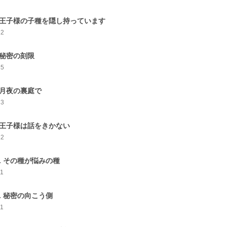
. 王子様の子種を隠し持っています
12
. 秘密の刻限
15
. 月夜の裏庭で
13
. 王子様は話をきかない
12
0. その種が悩みの種
11
1. 秘密の向こう側
11