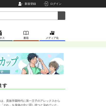
新規登録
ログイン
ネス
書籍
メディア化
ます
ルは、貴族学園時代に第一王子のアレックスから
は「それ」を身体の中に隠し持つと決めていた。