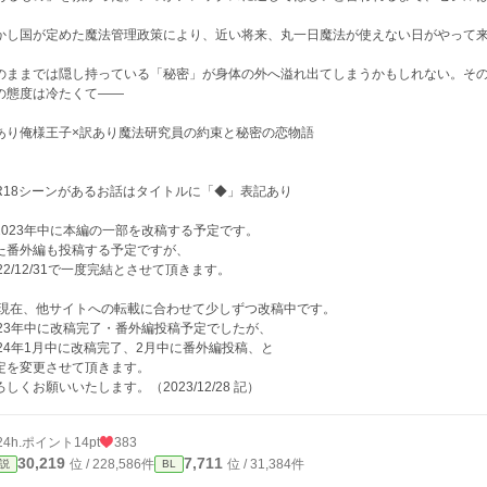
かし国が定めた魔法管理政策により、近い将来、丸一日魔法が使えない日がやって
のままでは隠し持っている「秘密」が身体の外へ溢れ出てしまうかもしれない。そ
の態度は冷たくて――
あり俺様王子×訳あり魔法研究員の約束と秘密の恋物語
R18シーンがあるお話はタイトルに「◆」表記あり
2023年中に本編の一部を改稿する予定です。
た番外編も投稿する予定ですが、
022/12/31で一度完結とさせて頂きます。
 現在、他サイトへの転載に合わせて少しずつ改稿中です。
023年中に改稿完了・番外編投稿予定でしたが、
024年1月中に改稿完了、2月中に番外編投稿、と
定を変更させて頂きます。
ろしくお願いいたします。（2023/12/28 記）
24h.ポイント
14pt
383
30,219
7,711
位 / 228,586件
位 / 31,384件
説
BL