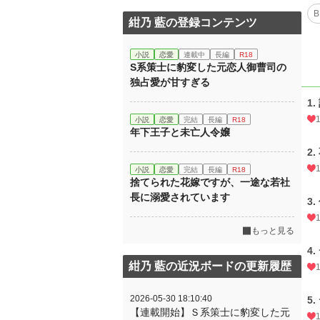
B
紺乃 藍の登録コンテンツ
小説
恋愛
連載中
長編
R18
S系策士に豹変した元恋人御曹司の
独占愛が甘すぎる
1
小説
恋愛
完結
長編
R18
年下王子と未亡人令嬢
2
小説
恋愛
完結
長編
R18
捨てられた花嫁ですが、一途な若社
長に溺愛されています
3
もっと見る
4
紺乃 藍の近況ボードの更新履歴
2026-05-30 18:10:40
5
【連載開始】Ｓ系策士に豹変した元