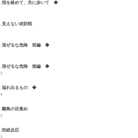
5. 指を絡めて、共に歩いて ◆
2
6. 見えない攻防戦
2
7. 混ぜるな危険 前編 ◆
2
8. 混ぜるな危険 後編 ◆
23
9. 溢れ出るもの ◆
14
0. 雛鳥の目覚め
13
1. 拒絶反応
13