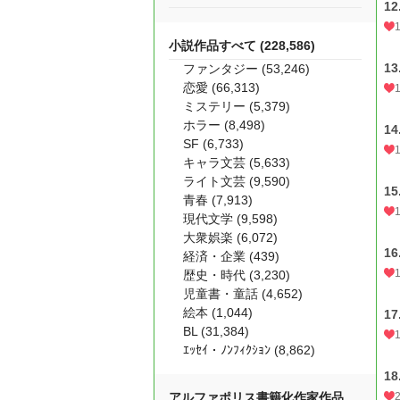
1
小説作品すべて (228,586)
1
ファンタジー (53,246)
恋愛 (66,313)
ミステリー (5,379)
ホラー (8,498)
1
SF (6,733)
キャラ文芸 (5,633)
ライト文芸 (9,590)
1
青春 (7,913)
現代文学 (9,598)
大衆娯楽 (6,072)
1
経済・企業 (439)
歴史・時代 (3,230)
児童書・童話 (4,652)
絵本 (1,044)
1
BL (31,384)
ｴｯｾｲ・ﾉﾝﾌｨｸｼｮﾝ (8,862)
1
アルファポリス書籍化作家作品