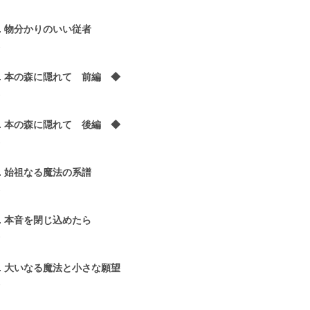
9. 物分かりのいい従者
2
0. 本の森に隠れて 前編 ◆
2
1. 本の森に隠れて 後編 ◆
2
2. 始祖なる魔法の系譜
2
3. 本音を閉じ込めたら
3
4. 大いなる魔法と小さな願望
3