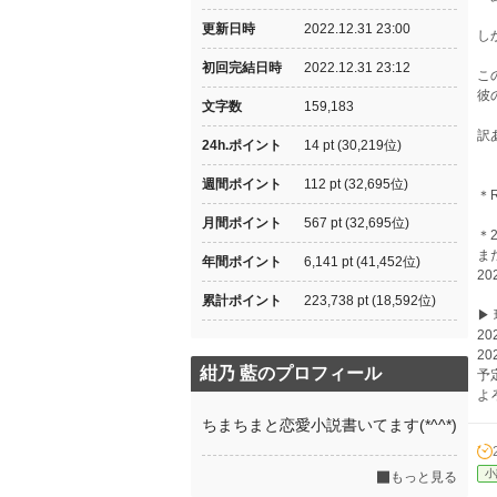
更新日時
2022.12.31 23:00
し
初回完結日時
2022.12.31 23:12
こ
彼
文字数
159,183
訳
24h.ポイント
14 pt (30,219位)
週間ポイント
112 pt (32,695位)
＊
月間ポイント
567 pt (32,695位)
＊
ま
年間ポイント
6,141 pt (41,452位)
2
累計ポイント
223,738 pt (18,592位)
▶
2
2
紺乃 藍のプロフィール
予
よ
ちまちまと恋愛小説書いてます(*^^*)
小
もっと見る