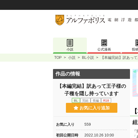
小説
公式漫画
投
TOP
>
小説
>
BL小説
>
【本編完結】訳あって
作品の情報
【本編完結】訳あって王子様の
子種を隠し持っています
BL
完結
長編
R18
お気に入り追加
【
紺
お気に入り
559
『
初回公開日時
2022.10.26 10:00
「