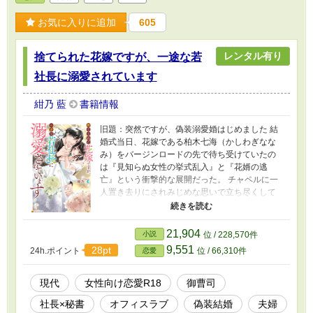
お気に入りに追加
605
レンタル有り
捨てられた花嫁ですが、一途な若
社長に溺愛されています
紺乃 藍
書籍情報
旧題：突然ですが、偽装溺愛婚はじめました 結
婚式当日、花嫁である柏木七海（かしわぎなな
み）をバージンロードの先で待ち受けていたの
は『見知らぬ女性の挙式乱入』と『花婿の逃
亡』という衝撃的な展開だった。 チャペルに一
人置き去りにされみじめな思いで立ち尽くして
いると、参列者の中から一人の男性が駆け寄っ
てきて、七海の手を取る。 「君が結婚すると聞
いて諦めていた。でも破談になるなら、代わり
21,904
小説
位 / 228,570件
に俺と結婚してほしい」 そう言って突然求婚し
9,551
28pt
24h.ポイント
位 / 66,310件
恋愛
てきたのは、七海が日々社長秘書として付き従
っている上司・支倉将斗（はせくらまさと）だ
った。 最初は拒否する七海だったが、会社の外
現代
女性向け恋愛R18
御曹司
聞と父の体裁を盾に押し切られ、結局は期限付
社長×秘書
オフィスラブ
偽装結婚
夫婦
きの〝偽装溺愛婚〟に応じることに。 しかし長