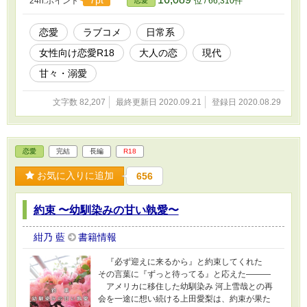
24h.ポイント
位 / 66,310件
恋愛
物・企業・組織・団体とは一切関係ありません
＊ 「しおり」が使いにくい仕様で申し訳ござい
ません……
恋愛
ラブコメ
日常系
女性向け恋愛R18
大人の恋
現代
甘々・溺愛
文字数 82,207
最終更新日 2020.09.21
登録日 2020.08.29
恋愛
完結
長編
R18
お気に入りに追加
656
約束 〜幼馴染みの甘い執愛〜
紺乃 藍
書籍情報
『必ず迎えに来るから』と約束してくれた
その言葉に『ずっと待ってる』と応えた―――
アメリカに移住した幼馴染み 河上雪哉との再
会を一途に想い続ける上田愛梨は、約束が果た