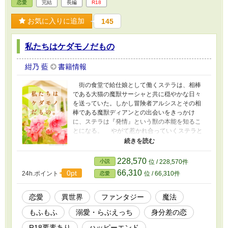
恋愛
完結
長編
R18
お気に入りに追加
145
私たちはケダモノだもの
紺乃 藍
書籍情報
街の食堂で給仕娘として働くステラは、相棒
である大猫の魔獣サーシャと共に穏やかな日々
を送っていた。しかし冒険者アルシスとその相
棒である魔獣ディアンとの出会いをきっかけ
に、ステラは『発情』という獣の本能を知るこ
とになる。 やがて惹かれ合っていくステラと
アルシス。ところがある日突然、ステラの相棒
である魔獣サーシャが、研究材料として隣国に
囚われるという事件が起きてしまう。 さらに
228,570
小説
位 / 228,570件
ただの冒険者だと思っていたアルシスから、自
66,310
0pt
24h.ポイント
位 / 66,310件
恋愛
分はサーシャを誘拐した隣国の公爵令息である
と告げられて…… ※ R18表現があるお話はタイ
トルに「Ｒ」表記あり ※ ムーンライトノベルズ
恋愛
異世界
ファンタジー
魔法
にも投稿しています ※ 暴力描写や残酷描写はあ
もふもふ
溺愛・らぶえっち
身分差の恋
りませんが、動物（魔獣）が悪役から粗雑に扱
われる表現があります
R18要素あり
ハッピーエンド