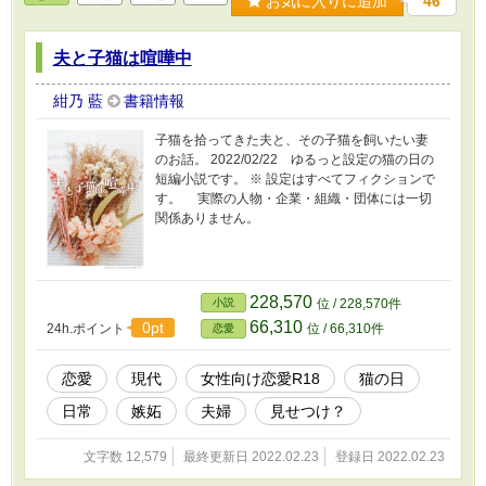
お気に入りに追加
46
夫と子猫は喧嘩中
紺乃 藍
書籍情報
子猫を拾ってきた夫と、その子猫を飼いたい妻
のお話。 2022/02/22 ゆるっと設定の猫の日の
短編小説です。 ※ 設定はすべてフィクションで
す。 実際の人物・企業・組織・団体には一切
関係ありません。
228,570
小説
位 / 228,570件
66,310
0pt
24h.ポイント
位 / 66,310件
恋愛
恋愛
現代
女性向け恋愛R18
猫の日
日常
嫉妬
夫婦
見せつけ？
文字数 12,579
最終更新日 2022.02.23
登録日 2022.02.23