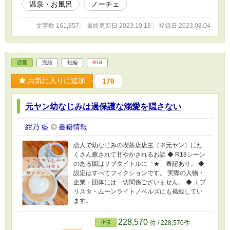
温泉・お風呂
ノーチェ
文字数 161,857
最終更新日 2023.10.18
登録日 2023.08.04
恋愛
完結
短編
R18
お気に入りに追加
178
元ヤン幼なじみは過保護な溺愛を隠さない
紺乃 藍
書籍情報
恋人で幼なじみの喫茶店店主（※元ヤン）にた
くさん癒されて甘やかされるお話 ◆ R18シーン
のある回はサブタイトルに「★」表記あり。 ◆
設定はすべてフィクションです。 実際の人物・
企業・団体には一切関係ございません。 ◆ エブ
リスタ・ムーンライトノベルズにも掲載してい
ます。
228,570
小説
位 / 228,570件