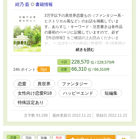
紺乃 藍
書籍情報
3万字以下の異世界恋愛もの（ファンタジー系・
ヒストリカル風など）のお話を掲載していま
す。あらすじ・キーワード・注意書きは各作品
の最初のページに記載していますので、必ず
【作品情報】をご確認の上お読みくださいま
せ。 ＊ ほぼすべての作品に性描写・R-18表現が
あります。該当ページには「◆」マークがつい
ていますので、お読み頂く際はご注意下さい。
＊ 他サイト様に掲載している作品もあります。
228,570
小説
位 / 228,570件
＊ 設定はすべてフィクションです。実際の人
66,310
0pt
24h.ポイント
位 / 66,310件
恋愛
物・企業・組織・団体には一切関係ありませ
ん。
恋愛
異世界
ファンタジー
女性向け恋愛R18
ハッピーエンド
短編集
特殊設定あり
文字数 93,198
最終更新日 2022.11.22
登録日 2022.11.22
恋愛
完結
短編
R18