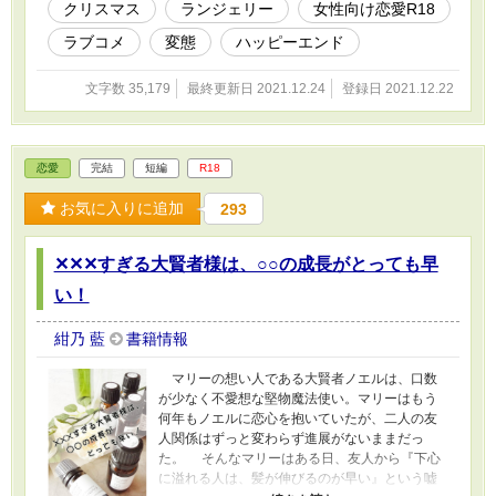
クリスマス
ランジェリー
女性向け恋愛R18
フェにＲシーンを含まない全年齢版を掲載して
います。
ラブコメ
変態
ハッピーエンド
文字数 35,179
最終更新日 2021.12.24
登録日 2021.12.22
恋愛
完結
短編
R18
お気に入りに追加
293
✕✕✕すぎる大賢者様は、○○の成長がとっても早
い！
紺乃 藍
書籍情報
マリーの想い人である大賢者ノエルは、口数
が少なく不愛想な堅物魔法使い。マリーはもう
何年もノエルに恋心を抱いていたが、二人の友
人関係はずっと変わらず進展がないままだっ
た。 そんなマリーはある日、友人から『下心
に溢れる人は、髪が伸びるのが早い』という嘘