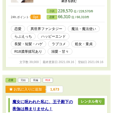
のような噂話を耳にする。 そしてふと気が付
く。そういえばここ最近のノエルは髪が伸びる
のが早い。……あれ？ じゃあノエルの髪の成
228,570
小説
位 / 228,570件
長が早いのは性欲が強いから――？ 堅物クー
66,310
0pt
24h.ポイント
位 / 66,310件
恋愛
ルな大賢者と落ちこぼれ魔法使いの、おバカで
えっちなファンタジーラブコメです。 ◆ R18表
現を含む話はサブタイトルに「Ｒ」表記あり ◆
恋愛
異世界ファンタジー
魔法・魔法使い
ムーンライトノベルズにも掲載しています。 ◆
らぶえっち
ハッピーエンド
ヒーローの髪型が長髪になったり短髪になった
りつるっぱげになったりします。苦手な要素が
長髪・短髪・ハゲ
ラブコメ
処女・童貞
ある方は閲覧にご注意下さい。
R18濃厚描写あり
溺愛・甘々
文字数 39,000
最終更新日 2021.09.16
登録日 2021.09.16
恋愛
完結
長編
R18
お気に入りに追加
1,673
レンタル有り
魔女に呪われた私に、王子殿下の
夜伽は務まりません！