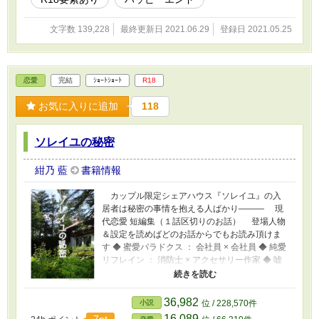
文字数 139,228
最終更新日 2021.06.29
登録日 2021.05.25
恋愛
完結
ｼｮｰﾄｼｮｰﾄ
R18
お気に入りに追加
118
ソレイユの秘密
紺乃 藍
書籍情報
カップル限定シェアハウス『ソレイユ』の入
居者は秘密の事情を抱える人ばかり――― 現
代恋愛 短編集（１話区切りのお話） 登場人物
＆設定を読めばどのお話からでもお読み頂けま
す ◆ 蜜愛パラドクス ： 会社員 × 会社員 ◆ 純愛
リフレイン ： 消防士 × アクセサリー作家 ◆ 嘘
愛スパイラル ： 俳優 × カフェ店員 ＊ 基本は女
性視点、男性視点はタイトル横に表記あります
＊ R18話はタイトル横に「※」表記があります
36,982
小説
位 / 228,570件
＊ 設定はすべてフィクションです 実際の人
16,089
7pt