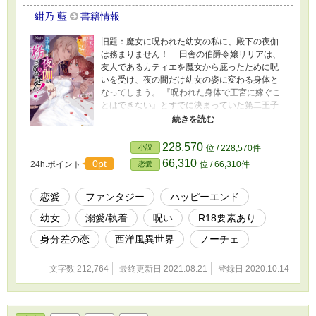
紺乃 藍
書籍情報
旧題：魔女に呪われた幼女の私に、殿下の夜伽
は務まりません！ 田舎の伯爵令嬢リリアは、
友人であるカティエを魔女から庇ったために呪
いを受け、夜の間だけ幼女の姿に変わる身体と
なってしまう。 『呪われた身体で王宮に嫁ぐこ
とはできない』とすでに決まっていた第二王子
エドアルドとの婚約を辞退するが、のちに新し
い花嫁にカティエが選ばれたと知らされる。
複雑な気持ちで祝福するリリアに「一人で王宮
228,570
小説
位 / 228,570件
に行くのは心細いから、一緒に来て欲しい」と
66,310
0pt
24h.ポイント
位 / 66,310件
恋愛
懇願するカティエ。大切な友人のため、リリア
も名前と身分を隠して王宮へ赴くが…… ※ 本作
には未成年に対する不適切な性的行為を助長す
恋愛
ファンタジー
ハッピーエンド
る意図はございません。またそういった表現・
幼女
溺愛/執着
呪い
R18要素あり
描写もございません。 ※ 2021.8.18.にノーチェ
ブックス（アルファポリス）より書籍化いたし
身分差の恋
西洋風異世界
ノーチェ
ました。応援して下さった皆さま、本当にあり
がとうございました✩.*˚
文字数 212,764
最終更新日 2021.08.21
登録日 2020.10.14