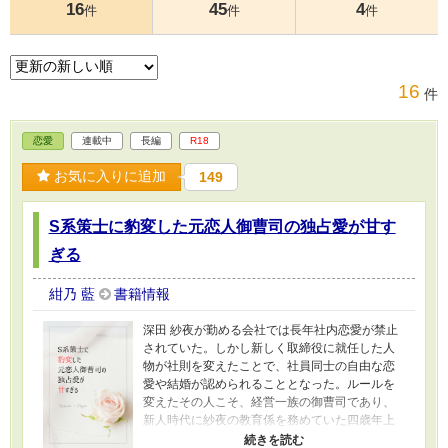
16
45
4
件
件
件
16
件
恋愛
連載中
長編
R18
お気に入りに追加
149
S系策士に豹変した元恋人御曹司の独占愛が甘す
ぎる
紺乃 藍
書籍情報
深田 紗夜が勤める会社では長年社内恋愛が禁止
されていた。しかし新しく取締役に就任した人
物が社則を変えたことで、社員同士の自由な恋
愛や結婚が認められることとなった。ルールを
変えたその人こそ、経営一族の御曹司であり、
新人時代に紗夜の教育係を務めていた四歳年上
の明里 和季だ。 実は社内恋愛が禁止されていた