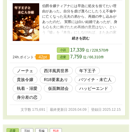
伯爵令嬢ティアナには早急に処女を捨てたい理
由があった。自分を虐げ蔑ろにしたうえ不倫中
に亡くなった元夫の弟から、再婚の申し込みが
あったのだ。 実際には白い結婚であったが、身
も心も夫に捧げたため再婚の意思はない、とい
う『嘘』を『本当』にしなければ、またあの家
に連れ戻されてしまう――！ 困ったティアナ
は、友人の伝手を頼って大人の社交場『月の仮
面舞踏会』に参加し、そこで出会った顔も本名
17,339
小説
位 / 228,570件
も知らない相手と一夜を共にすることで、無事
7,759
42pt
24h.ポイント
位 / 66,310件
恋愛
処女を捨てることに成功する。 ようやく安寧な
日々を手に入れたと思ったティアナだったが、
のちに一夜限りの相手が第二王子のアレクシス
ノーチェ
西洋風異世界
年下王子
であったこと、彼が『月の仮面舞踏会』で出会
貴族令嬢
R18要素あり
バツイチ・未亡人
った女性を必死に探し求めていることを知る。
どうしても手に入れたい年下王子 × どうし
執着・溺愛
仮面舞踏会
ハッピーエンド
ても逃げたい未亡人令嬢 恋愛初心者な２人の初
恋の行方は―― ◌˳⚛˚⌖*┈︎┈︎┈︎┈︎┈︎┈︎*◌˳⚛˚⌖ ＊
身分差の恋
設定はすべてフィクションです。実際の人物・
組織・団体とは一切関係ございません。 ＊ R18
文字数 175,691
最終更新日 2026.04.09
登録日 2025.12.15
描写のあるお話には、サブタイトルに「◆」あ
り。 ＊ 他サイト（ムーンライトノベルズ）にも
投稿しています。 ＊ 表紙は「Canva」さんにて
作成しました。（※ 2025/12/26 変更）
恋愛
完結
長編
R18