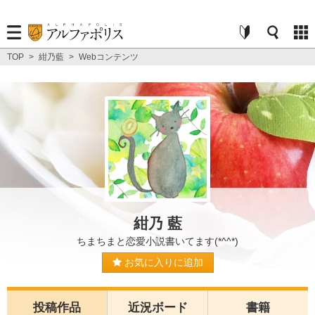
TOP
>
紺乃藍
>
Webコンテンツ
紺乃 藍
ちまちまと恋愛小説書いてます(*^^*)
お気に入りに追加
投稿作品
近況ボード
書籍