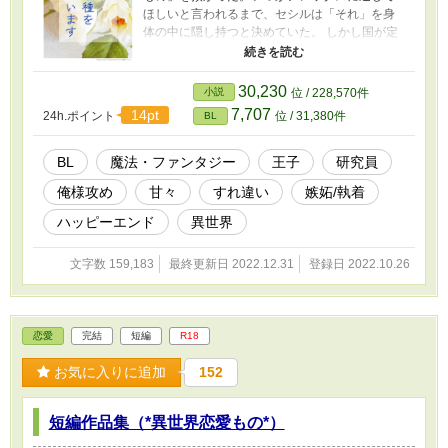
ほしいと言われるまで、セシルは「それ」を身
体の中に隠し持つと決めていた。 しかし国が定
めた魔法管理政策により、近い将来、丸一日魔
法が使えない日がやって来ることに気付くセシ
ル。 このままでは隠し持っている「秘密」が身
30,230
小説
位 / 228,570件
体の外へ溢れ出てしまうかもしれない。その事
7,707
14pt
24h.ポイント
位 / 31,380件
BL
実を伝えるべくアレックスに接触を試みるが、
彼の態度は冷たくて―― 訳あり俺様王子×訳あり
魔法研究員の約束と秘密の恋物語 ＊R18シーン
BL
魔法・ファンタジー
王子
研究員
があるお話はタイトルに「◆」表記あり ＊2023
俺様攻め
甘々
すれ違い
嫉妬/執着
年中に本編の一部を改稿する予定です。 また番
外編も投稿する予定ですが、 2022/12/31で一度
ハッピーエンド
異世界
完結とさせて頂きます。 ▶ 現在、他サイトへの
転載に合わせて少しずつ改稿中です。 2023年中
文字数 159,183
最終更新日 2022.12.31
登録日 2022.10.26
に改稿完了・番外編投稿予定でしたが、 2024年
1月中に改稿完了、2月中に番外編投稿、と 予定
を変更させて頂きます。 よろしくお願いいたし
ます。（2023/12/28 記）
恋愛
完結
短編
R18
お気に入りに追加
152
短編作品集（*異世界恋愛もの*）