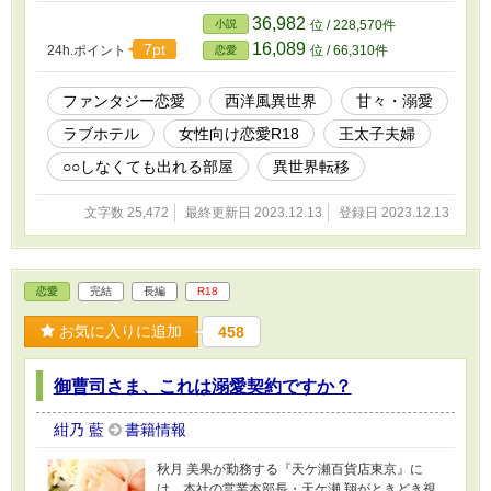
とのSNS上の雑談を元にした設定です ◆ エブリ
36,982
小説
位 / 228,570件
スタ・ムーンライトノベルズにも掲載していま
16,089
7pt
24h.ポイント
位 / 66,310件
恋愛
す ◆ 設定はすべてフィクションです。実際の人
物・組織には一切関係ありません
ファンタジー恋愛
西洋風異世界
甘々・溺愛
ラブホテル
女性向け恋愛R18
王太子夫婦
○○しなくても出れる部屋
異世界転移
文字数 25,472
最終更新日 2023.12.13
登録日 2023.12.13
恋愛
完結
長編
R18
お気に入りに追加
458
御曹司さま、これは溺愛契約ですか？
紺乃 藍
書籍情報
秋月 美果が勤務する『天ケ瀬百貨店東京』に
は、本社の営業本部長・天ケ瀬 翔がときどき視