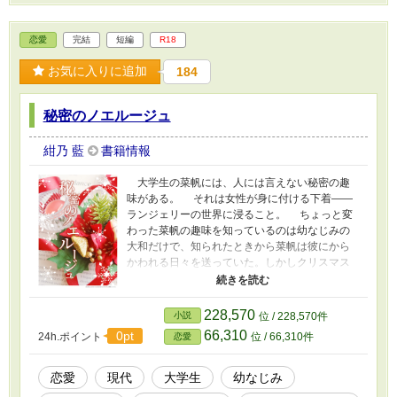
恋愛
完結
短編
R18
お気に入りに追加
184
秘密のノエルージュ
紺乃 藍
書籍情報
大学生の菜帆には、人には言えない秘密の趣
味がある。 それは女性が身に付ける下着――
ランジェリーの世界に浸ること。 ちょっと変
わった菜帆の趣味を知っているのは幼なじみの
大和だけで、知られたときから菜帆は彼にから
かわれる日々を送っていた。しかしクリスマス
が近付いてきた頃から、菜帆は大和にいつも以
上にからかわれたり振り回されるようになって
――？ 大学生幼なじみ同士の、可愛いクリス
228,570
小説
位 / 228,570件
マスストーリーです。 ※ Rシーンを含む話には
66,310
0pt
24h.ポイント
位 / 66,310件
恋愛
「◆」表記あり。 ※ 設定やストーリーはすべて
フィクションです。実際の人物・企業・組織・
団体には一切関係がありません。 ※ ムーンライ
恋愛
現代
大学生
幼なじみ
トノベルズにR18版、エブリスタ・ベリーズカ