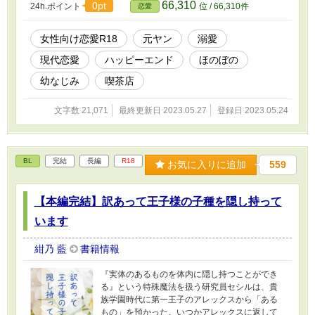
66,310
0pt
24h.ポイント
位 / 66,310件
恋愛
女性向け恋愛R18
元ヤン
溺愛
現代恋愛
ハッピーエンド
ほのぼの
幼なじみ
喫茶店
文字数 21,071
最終更新日 2023.05.27
登録日 2023.05.24
BL
完結
長編
R18
お気に入りに追加
559
【本編完結】訳あって王子様の子種を隠し持って
います
紺乃 藍
書籍情報
『実体のあるものを体内に隠し持つことができ
る』という特殊魔法を扱う研究員セシルは、貴
族学園時代に第一王子のアレックスから「ある
もの」を預かった。いつかアレックスに返して