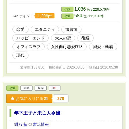
頃、密かに和季と交際していた紗夜。しかし彼
には結婚を約束している人がいると知り、深入
1,036
小説
位 / 228,570件
りする前に…と身を引いていたのだ。 別れてか
584
1,208pt
24h.ポイント
位 / 66,310件
恋愛
ら二年が経過している。 今さらよりを戻すこと
はない。 ――そう思っていたのに。 「もう社内
恋愛は禁止じゃない。これで俺たちは、堂々と
恋愛
エタニティ
御曹司
付き合えるだろ？」 優しかったはずの和季が、
ハッピーエンド
大人の恋
復縁
甘くみだらに、そしてなぜか意地悪に紗夜に迫
ってきて……!? ◇ 書けたら投稿、のまったり不
オフィスラブ
女性向け恋愛R18
溺愛・執着
定期です ◇ 設定はすべてフィクションです。実
際の人物・企業・団体には一切関係ございませ
現代
ん ◇ Rシーンのあるお話にはサブタイトルに
「◆」を表記しています ◇ 表紙はCanvaさまで
文字数 153,850
最終更新日 2026.08.05
登録日 2026.05.30
作成いたしました
恋愛
完結
長編
R18
お気に入りに追加
279
年下王子と未亡人令嬢
紺乃 藍
書籍情報