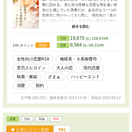
察に訪れる。 見た目も性格も完璧な翔を遠い存
在だと感じていた美果だが、ある日もう一つの
勤務先に翔がやってきた際に、偶然彼の『裏の
顔』を知ってしまう。 トラブルに巻き込まれた
くないと翔を避ける美果に対し、彼は美果を監
視するような視線ばかり向けてくる。しかし美
果がある事情からお金を稼ぎたがっていること
19,670
小説
位 / 228,570件
を知ると、突然『俺の専属家政婦になれ』と雇
8,564
35pt
24h.ポイント
位 / 66,310件
恋愛
用契約を持ちかけてきて――!? ◆ R18シーンの
ある回はサブタイトルに「★」表記あり。
R18シーンは物語の後半からになります。 ◆ 物
女性向け恋愛R18
俺様系・Ｓ系御曹司
語の後半にざまぁ・お仕置き展開があるので苦
苦労人ヒロイン
大人の恋
現代恋愛
手な方はご注意ください。 ◆ 設定はすべてフィ
クションです。 実際の人物・企業・団体には
執着・嫉妬
ざまぁ
ハッピーエンド
一切関係ございません。 ◆ エブリスタ・ムーン
ライトノベルズにも掲載しています。
溺愛
契約
文字数 269,702
最終更新日 2023.12.08
登録日 2023.04.12
恋愛
完結
長編
R18
お気に入りに追加
591