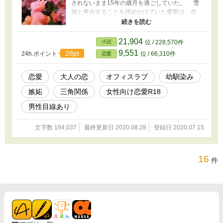
されないまま15年の歳月を過ごしていた。 雪
哉と再会することを諦めかけていた愛梨は、自
分に好意を寄せてくれる同期の泉弘翔と社内恋
愛を始めることで、過去の約束と決別した。
しかし弘翔と交際を始めて1ヶ月後、愛梨は会社
21,904
小説
位 / 228,570件
内で偶然雪哉と再会する。恋人である弘翔との
9,551
28pt
24h.ポイント
位 / 66,310件
恋愛
関係を壊したくない愛梨に対し、雪哉は『俺と
結婚する約束したよね？』『彼氏より、俺を好
きになってもらうから』と宣言。初恋の幼馴染
恋愛
大人の恋
オフィスラブ
幼馴染み
みからの、甘くて激しいアプローチが始まる…
嫉妬
三角関係
女性向け恋愛R18
※ 序盤からヒロインがヒーロー以外の男性と交
際している状況が続きます。苦手な方はご注意
男性目線あり
下さい。 ※ R18シーンは終盤以降になります。
※ 設定はすべてフィクションです。 実際の人
文字数 184,037
最終更新日 2020.08.28
登録日 2020.07.15
物・企業・組織・団体には一切関係ありませ
ん。
16
件