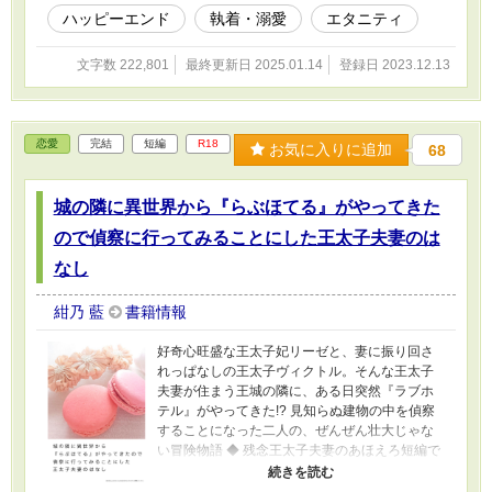
年ビジネスパートナーとして苦楽を共にしてき
ハッピーエンド
執着・溺愛
エタニティ
た二人は、アッチもコッチも偽装とは思えない
ほどに相性抜群で…!? ◇ 2025.1.14. エタニテ
文字数 222,801
最終更新日 2025.01.14
登録日 2023.12.13
ィブックスさまより書籍化しました ◇ Ｒ18表現
のある番外編には「◆」マークがついています
◇ 設定はすべてフィクションです。実際の人
物・企業・団体には一切関係ございません ◇ エ
恋愛
完結
短編
R18
ブリスタ・ムーンライトノベルズにも掲載して
お気に入りに追加
68
いました（2024.12.引き下げ済み）
城の隣に異世界から『らぶほてる』がやってきた
ので偵察に行ってみることにした王太子夫妻のは
なし
紺乃 藍
書籍情報
好奇心旺盛な王太子妃リーゼと、妻に振り回さ
れっぱなしの王太子ヴィクトル。そんな王太子
夫妻が住まう王城の隣に、ある日突然『ラブホ
テル』がやってきた!? 見知らぬ建物の中を偵察
することになった二人の、ぜんぜん壮大じゃな
い冒険物語 ◆ 残念王太子夫妻のあほえろ短編で
す ◆ 異世界に転移する人や建物が存在します
が、主人公の二人は現地人です ◆ 作家仲間さま