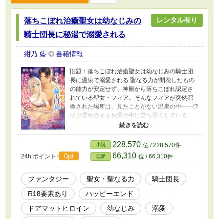
レンタル有り
落ちこぼれ治癒聖女は幼なじみの
騎士団長に秘湯で溺愛される
紺乃 藍
書籍情報
旧題：落ちこぼれ治癒聖女は幼なじみの騎士団
長に温泉で溺愛される 聖なる力が開花したもの
の能力が安定せず、神殿から落ちこぼれ認定さ
れている聖女・フィア。そんなフィアが突然召
喚された場所は、見たことがない温泉の中――!?
ずぶ濡れのままお湯の中に立ち尽くしている
と、そこに現れたのは、十二年前に「騎士にな
る」といって聖都を離れた年上の幼なじみ・グ
レン（⚠全裸） 動揺するフィアの腰を引き寄せ
228,570
小説
位 / 228,570件
たグレンに「そんな格好で俺の浴場に現れると
66,310
0pt
24h.ポイント
位 / 66,310件
恋愛
は、誘ってるのか？」と囁かれ――って、グレ
ン兄さま、私のことを覚えていないのですか!?
脳筋騎士団長と落ちこぼれ治癒聖女が（温泉卵
ファンタジー
聖女・聖なる力
騎士団長
のように）じんわりと愛を育んでいく純愛スト
R18要素あり
ハッピーエンド
ーリー（多分） ◌𓈒𓐍‪‪𓂃 𓈒𓏸◌‬𓈒 𓂂𓏸𓂃◌𓈒𓐍‪ 𓈒𓏸‪‪𓂃 𓈒𓏸◌‬ ＊ 設
定はすべてフィクションです 実際の人物・組
ドアマットヒロイン
幼なじみ
溺愛
織・団体とは一切関係ございません