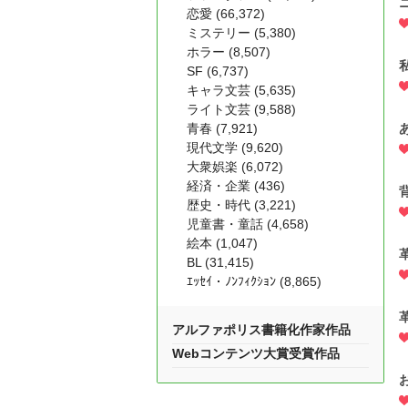
恋愛 (66,372)
ミステリー (5,380)
ホラー (8,507)
SF (6,737)
キャラ文芸 (5,635)
ライト文芸 (9,588)
青春 (7,921)
現代文学 (9,620)
大衆娯楽 (6,072)
経済・企業 (436)
歴史・時代 (3,221)
児童書・童話 (4,658)
絵本 (1,047)
BL (31,415)
ｴｯｾｲ・ﾉﾝﾌｨｸｼｮﾝ (8,865)
アルファポリス書籍化作家作品
Webコンテンツ大賞受賞作品