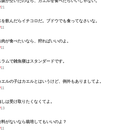
お腹が空いたのなら、カエルを食べたらいいじゃない。
21
水を飲んだらイチコロだ。ブドウでも食ってなさいな。
11
お肉が食べたいなら、狩ればいいのよ。
11
スラムで雑魚寝はスタンダードです。
11
カエルの子はカエルとはいうけど、例外もありましてよ。
11
施しは受け取りたくなくてよ。
13
食料がないなら栽培してもいいのよ？
11