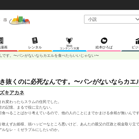
Web
稿漫画
レンタル
絵本ひろば
ビジ
コンテンツ大賞
んです。〜パンがないならカエルを食べたらいいじゃない〜
き抜くのに必死なんです。〜パンがないならカエ
ズキアカネ
まれ変わったらスラムの住民でした。
世の記憶、まるで役に立たない。
日食べることばかり考えているので、他の人のことにまでかまける余裕が無いんで
り敢えずお姫様、頭ハッピーなところ悪いけど、あんたの親父の圧政と税金取り立
アルなレ・ミゼラブルにしたいのか。