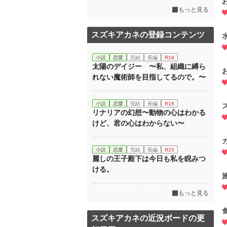
もっと見る
スズキアカネの登録コンテンツ
小説
恋愛
完結
長編
R18
太陽のデイジー 〜私、組織に縛ら
れない魔術師を目指してるので。〜
小説
恋愛
完結
長編
R18
リナリアの幻想〜動物の心はわかる
けど、君の心はわからない〜
小説
恋愛
完結
長編
R15
麗しの王子殿下は今日も私を睨みつ
ける。
もっと見る
スズキアカネの近況ボードの更