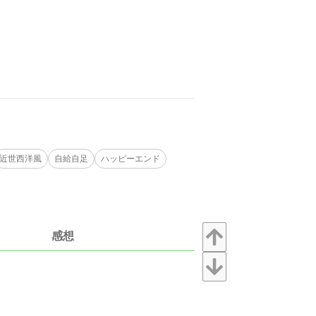
近世西洋風
自給自足
ハッピーエンド
感想