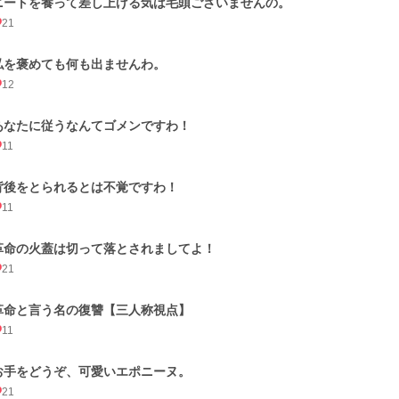
ニートを養って差し上げる気は毛頭ございませんの。
21
私を褒めても何も出ませんわ。
12
あなたに従うなんてゴメンですわ！
11
背後をとられるとは不覚ですわ！
11
革命の火蓋は切って落とされましてよ！
21
革命と言う名の復讐【三人称視点】
11
お手をどうぞ、可愛いエポニーヌ。
21