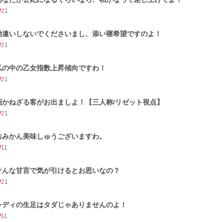
21
勘違いしないでくださいまし、添い寝希望ですのよ！
21
私の中の乙女指数上昇傾向ですわ！
21
招かねざる客がお出ましよ！【三人称/リゼット視点】
21
おみかん美味しゅうございますわ。
11
そんな甘言で気が引けるとお思いなの？
21
レディの生足はタダじゃありませんのよ！
11