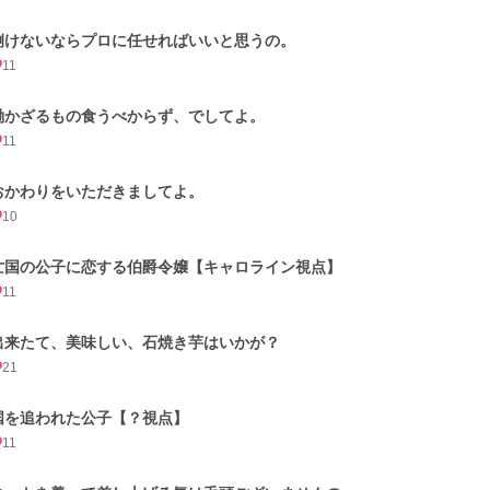
捌けないならプロに任せればいいと思うの。
11
働かざるもの食うべからず、でしてよ。
11
おかわりをいただきましてよ。
10
亡国の公子に恋する伯爵令嬢【キャロライン視点】
11
出来たて、美味しい、石焼き芋はいかが？
21
国を追われた公子【？視点】
11