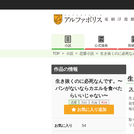
小説
公式漫画
投
TOP
>
小説
>
恋愛小説
>
生き抜くのに必死な
作品の情報
生
生き抜くのに必死なんです。〜
パンがないならカエルを食べた
ス
らいいじゃない〜
生
恋愛
完結
長編
R18
前
毎
お気に入り追加
取
リ
お気に入り
54