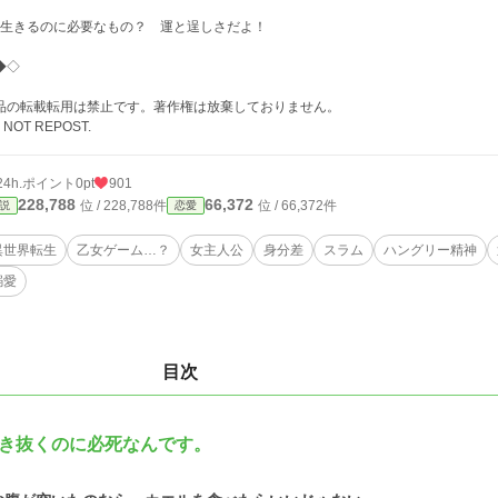
─生きるのに必要なもの？ 運と逞しさだよ！
◆◇
品の転載転用は禁止です。著作権は放棄しておりません。
 NOT REPOST.
24h.ポイント
0pt
901
228,788
66,372
位 / 228,788件
位 / 66,372件
説
恋愛
異世界転生
乙女ゲーム…？
女主人公
身分差
スラム
ハングリー精神
溺愛
目次
き抜くのに必死なんです。