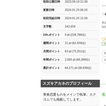
初回公開日時
2023.09.19 21:30
─
更新日時
2024.01.25 06:20
◇
初回完結日時
2024.01.25 15:28
作
文字数
242,654
DO
24h.ポイント
0 pt (228,788位)
週間ポイント
21 pt (62,459位)
小
月間ポイント
63 pt (75,351位)
年間ポイント
2,065 pt (66,389位)
累計ポイント
64,271 pt (38,939位)
スズキアカネのプロフィール
青春恋愛ものをメインで執筆。カク
生
ヨムでも掲載してします。