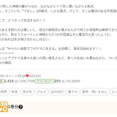
々OKした神様の嫌がらせか、なかなかヒドイ目に遭いながらも転生。
も、そこにいた〝ワタシ〟は6歳児。しかも孤児。そして、そこは魔法のある不思議
こで、どうやって生活するの！？
りあえず村の人は優しいし、祖父の雑貨店が遺されたので何とか居場所は確保でき
うやら、私をリクルートした神様から2つの不思議な力と魔法力も貰ったようだ。
れがあれば生き抜けるかもしれない。
らば〝やりたい放題でワガママに生きる〟を目標に、新生活始めます！！
ーーーーー
ょっとアブナイ従者や人使いの荒い後見人など、多くの出会いを重ねながら、つい
女の物語。
24h.ポイント
951pt
425,531
1,418
253
位 / 228,775件
位 / 53,306件
説
ファンタジー
異世界
転生
美少女
グルメ
ほのぼの
飯テロ
基本、戦いません
レ
1巻分