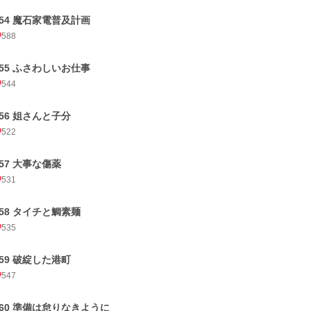
254 魔石家電普及計画
588
255 ふさわしいお仕事
544
256 姐さんと子分
522
257 大事な傷薬
531
258 タイチと鯛素麺
535
259 破綻した港町
547
260 準備は怠りなきように