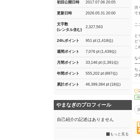
初回公開日時
2017.07.06 20:05
渋
更新日時
2026.05.31 20:00
で
文字数
こ
2,327,563
(レンタル含む)
と
24h.ポイント
951 pt (1,418位)
ど
こ
週間ポイント
7,076 pt (1,439位)
な
月間ポイント
33,146 pt (1,391位)
ー
ち
年間ポイント
555,202 pt (897位)
少
累計ポイント
46,399,384 pt (18位)
小
やまなぎのプロフィール
自己紹介の記述はありません
もっと見る