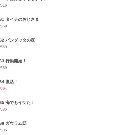
516
261 タイチのおじさま
559
262 バンダッタの夜
569
263 行動開始！
589
64 復活！
594
265 海でもイケた！
585
266 ガウラム邸
605