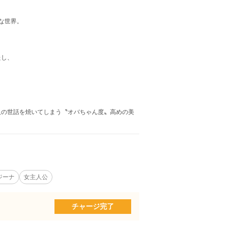
な世界。
たし、
人の世話を焼いてしまう〝オバちゃん度〟高めの美
ジーナ
女主人公
チャージ完了