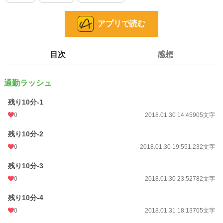
小説
30,460 位 / 228,792 件
恋愛
12,870 位 / 66,374 件
アプリで読む
お気に入り
116
24h.ポイント
14 pt
目次
感想
文字数
4,245
通勤ラッシュ
更新日時
2018.02.01 14:31
残り10分-1
初回公開日時
2018.01.30 14:45
0
2018.01.30 14:45
905文字
週間ポイント
21 pt (62,459 位)
残り10分-2
月間ポイント
140 pt (58,597 位)
0
2018.01.30 19:55
1,232文字
年間ポイント
1,911 pt (68,345 位)
残り10分-3
累計ポイント
91,389 pt (31,924 位)
0
2018.01.30 23:52
782文字
残り10分-4
0
2018.01.31 18:13
705文字