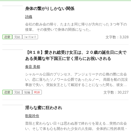
身体の繋がりしかない関係
詩織
会社の飲み会の帰り、たまたま同じ帰りが方向だった３つ年下の
後輩。 その後勢いで身体の関係になった。
文字数：3,328
恋愛
完結
ｼｮｰﾄｼｮｰﾄ
【R１８】愛され総受け女王は、２０歳の誕生日に夫で
ある美麗な年下国王に甘く淫らにお祝いされる
奏音 美都
シャルール公国のプリンセス、アンジェリーナの公務の際に出会
い、恋に落ちたソノワール公爵であったルノー。 両親を船の沈没
事故で失い、突如女王として戴冠することになった間も、彼女を
支え続けた。 それから幾つもの困難を乗り越え、ルノーはアンジ
文字数：30,227
恋愛
完結
短編
R18
ェリーナと婚姻を結び、単なる女王の夫、王配ではなく、自らも
執政に取り組む国王として戴冠した。 夫婦となって初めて迎える
アンジェリーナの誕生日。ルノーは彼女を喜ばせようと、画策す
淫らな蜜に狂わされ
る。
歌龍吟伶
普段と変わらない日々は思わぬ形で終わりを迎える…突然の出会
い、そして体も心も開かれた少女の人生録。 全体的に性的表現・