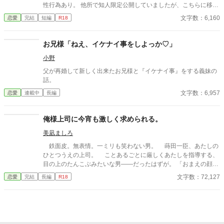
性行為あり。 他所で知人限定公開していましたが、こちらに移し
ました。 全3話完結済みです。
文字数：6,160
恋愛
完結
短編
R18
お兄様「ねえ、イケナイ事をしよっか♡」
小野
父が再婚して新しく出来たお兄様と『イケナイ事』をする義妹の
話。
文字数：6,957
恋愛
連載中
長編
俺様上司に今宵も激しく求められる。
美凪ましろ
鉄面皮。無表情。一ミリも笑わない男。 蒔田一臣、あたしの
ひとつうえの上司。 ことあるごとに厳しくあたしを指導する、
目の上のたんこぶみたいな男――だったはずが。 「おまえの顔、
えっろい」 神様仏様どうしてあたしはこの男に今宵も激しく愛
文字数：72,127
恋愛
完結
長編
R18
しこまれているのでしょう。 ――2000年代初頭、IT系企業で懸
命に働く新卒女子×厳しめの俺様男子との恋物語。 ＊＊2026.01.0
2start～2026.01.17end＊＊ ◆エブリスタ様にも掲載。人気沸騰
中です！ https://estar.jp/novels/26513389