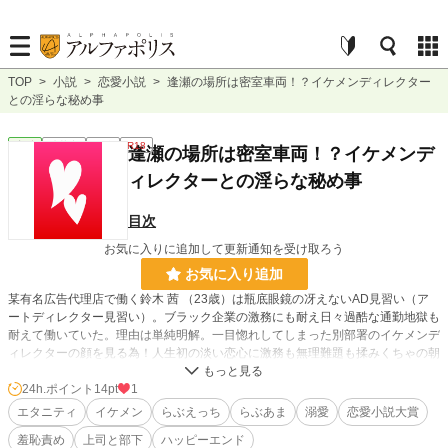
TOP
>
小説
>
恋愛小説
>
逢瀬の場所は密室車両！？イケメンディレクター
との淫らな秘め事
恋愛
連載中
長編
R18
逢瀬の場所は密室車両！？イケメンデ
ィレクターとの淫らな秘め事
目次
お気に入りに追加して更新通知を受け取ろう
お気に入り追加
某有名広告代理店で働く鈴木 茜 （23歳）は瓶底眼鏡の冴えないAD見習い（ア
ートディレクター見習い）。ブラック企業の激務にも耐え日々過酷な通勤地獄も
耐えて働いていた。理由は単純明解。一目惚れしてしまった別部署のイケメンデ
ィレクターの顔を見る為！人生初の淡い恋心に激務も無理難題も揉みくちゃの朝
のラッシュも気にならない！
…今日もいつもと同じ通勤ラッシュだと思ってひたすら無心で耐えてたのになん
24h.ポイント
14pt
1
だか背後に違和感が…！？
エタニティ
イケメン
らぶえっち
らぶあま
溺愛
恋愛小説大賞
羞恥責め
上司と部下
ハッピーエンド