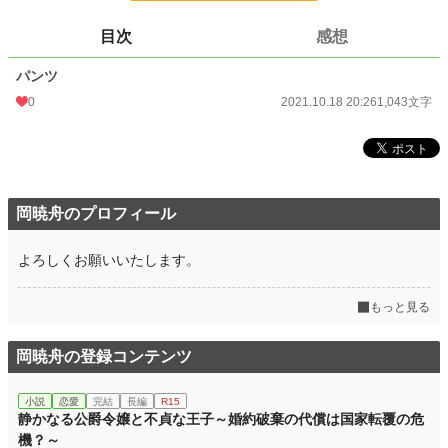
更新日時
2021.10.18 20:26
目次
感想
初回公開日時
2021.10.18 20:26
パンツ
初回完結日時
2021.10.18 20:26
0
2021.10.18 20:26
1,043文字
週間ポイント
0 pt (228,585 位)
月間ポイント
7 pt (116,421 位)
年間ポイント
49 pt (158,017 位)
岡暁舟のプロフィール
累計ポイント
1,736 pt (172,217 位)
よろしくお願いいたします。
もっと見る
岡暁舟の登録コンテンツ
小説
恋愛
完結
長編
R15
静かなる公爵令嬢と不貞な王子～婚約破棄の代償は国家転覆の危
機？～