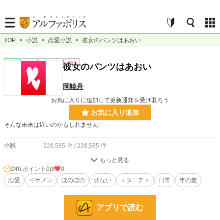
TOP
>
小説
>
恋愛小説
>
彼女のパンツはあおい
恋愛
完結
ｼｮｰﾄｼｮｰﾄ
R15
彼女のパンツはあおい
岡暁舟
お気に入りに追加して更新通知を受け取ろう
お気に入り追加
そんな未来は近いのかもしれません
小説
228,585 位 / 228,585 件
恋愛
66,314 位 / 66,314 件
24h.ポイント
0pt
0
お気に入り
恋愛
イケメン
4
ほのぼの
切ない
エタニティ
日常
年の差
24h.ポイント
0 pt
アプリで読む
文字数
1,043