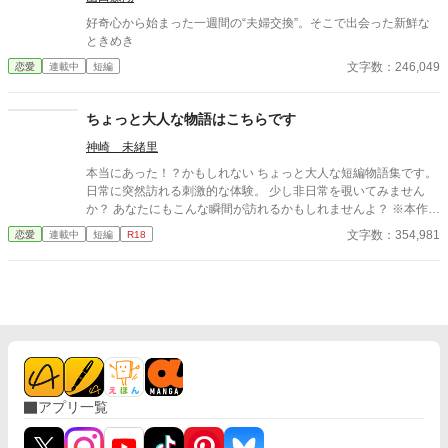
好奇心から始まった一週間の“夫婦交換”。そこで出会った新鮮な
ときめき
文字数：246,049
恋愛
連載中
短編
ちょっと大人な物語はこちらです
神崎 未緒里
本当にあった！？かもしれない ちょっと大人な短編物語集です。
日常に突然訪れる刺激的な体験。 少し非日常を覗いてみません
か？ あなたにもこんな瞬間が訪れるかもしれませんよ？ ※本作品
ではGemini PRO、Pixai.artで作成した生成AI画像ならびに Pixa
文字数：354,981
恋愛
連載中
短編
R18
bay並びにUnsplshのロイヤリティフリーの画像を使用していま
す。 ※不定期更新です。 ※文章中の人物名・地名・年代・建物
名・商品名・設定などはすべて架空のものです。
アプリ一覧