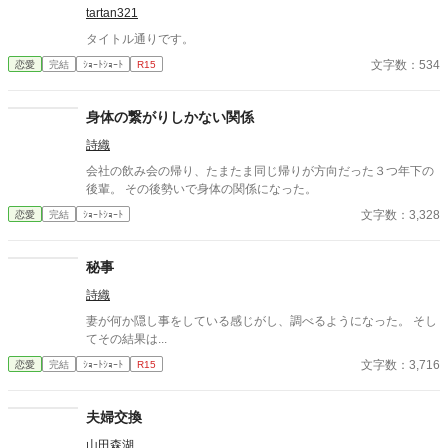
tartan321
タイトル通りです。
文字数：534
恋愛
完結
ｼｮｰﾄｼｮｰﾄ
R15
身体の繋がりしかない関係
詩織
会社の飲み会の帰り、たまたま同じ帰りが方向だった３つ年下の
後輩。 その後勢いで身体の関係になった。
文字数：3,328
恋愛
完結
ｼｮｰﾄｼｮｰﾄ
秘事
詩織
妻が何か隠し事をしている感じがし、調べるようになった。 そし
てその結果は...
文字数：3,716
恋愛
完結
ｼｮｰﾄｼｮｰﾄ
R15
夫婦交換
山田森湖