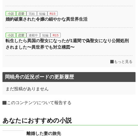
小説
恋愛
完結
短編
R15
婚約破棄された令嬢の細やかな異世界生活
小説
恋愛
連載中
短編
R15
転生したら異国の聖女になったが1週間で偽聖女になり公開処刑
されました〜異世界でも対立構図〜
もっと見る
岡暁舟の近況ボードの更新履歴
まだ投稿がありません
このコンテンツについて報告する
あなたにおすすめの小説
離婚した妻の旅先