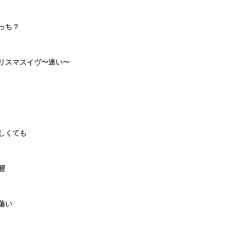
0
っち？
0
リスマスイヴ〜迷い〜
0
0
しくても
0
醒
0
蕩い
0