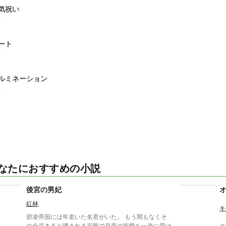
気祝い
0
ート
0
ルミネーション
0
なたにおすすめの小説
後宮の男妃
紅林
キ
碧凌帝国には年老いた名君がいた。 もう間もなくそ