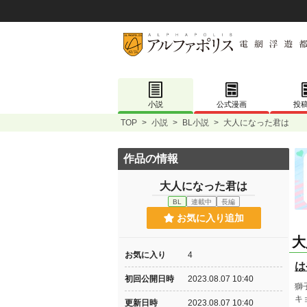
小説
公式漫画
投
TOP
>
小説
>
BL小説
>
大人になった君は
作品の情報
大人になった君は
BL
連載中
長編
お気に入り追加
大
お気に入り
4
は
初回公開日時
2023.08.07 10:40
獅
キ
更新日時
2023.08.07 10:40