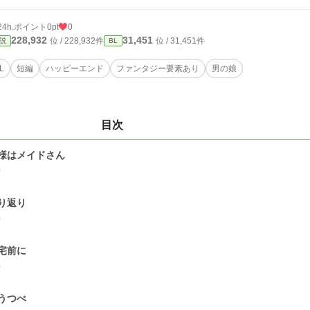
24h.ポイント
0pt
0
228,932
31,451
位 / 228,932件
位 / 31,451件
説
BL
L
短編
ハッピーエンド
ファンタジー要素あり
男の娘
目次
様はメイドさん
0
り返り
0
宅前に
0
うつべ