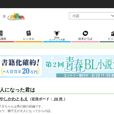
Web
稿漫画
レンタル
絵本ひろば
ビジ
コンテンツ大賞
人になった君は
やしかわともえ
（近況ボード：
28 件
）
子王ちゃんは男の娘の続編です。
ョウ、獅子王が大人になってからの話。