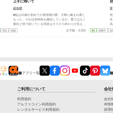
上手に啼いて
小
紺色橙
零
ん
に
■聡は10歳の初めての発情期の際、大輝に噛まれ番と
世
く
なった。それ以来関係を継続しているが、愛ではなく
名
り
都合と情で続いている現状はそろそろ終わりが見えて
高
は
いた。 ■注意*独自オメガバース設定。■『それは愛か
園
文字数：9,082
完結
短編
BL
連載中
短
用
本能か』と同じ世界設定です。関係は一切なし。
の
か
古
た
躍する 意志をな
消える教
ァ
アプリ一覧
ご利用について
会社
利用規約
会社
アルファコイン利用規約
IR情
レンタルサービス利用規約
採用