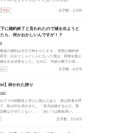
イトルのままオメガなパパと息子の日常話。
文字数：2,236
R15
殿下に婚約終了と言われたので城を出ようと
したら、何かおかしいんですが！？
rm
俺達の婚約は今日で終わりにする」 突然の婚約終
宣言。心がぐしゃぐしゃになった僕は、荷物を抱え
城を出る決意をした。 なのに、何故か殿下が追い
けてきて――いやいやいや、どういうこと！？ 全
文字数：6,476
ｼｮｰﾄ
すれ違いラブコメファンタジーBL！ 支部の企画投
用に書いたショートショートです。前後編二話完結
す。
bl】砕かれた誇り
rari
ルファの幼馴染と淫らに絡んだあと、彼は医者を呼
で、私の印を消させた。 「来月結婚するんだ。君
誤解はさせたくない。」 「あいつは嫉妬深い。泣
せるわけにはいかない。」 「君ももう年頃の残り
文字数：15,423
のオメガだろ？ 俺の印をつけたまま、他のアルフ
とお見合いするなんてありえない。」 彼は冷た
、けれどどこか薄情な笑みを浮かべながら、一枚の