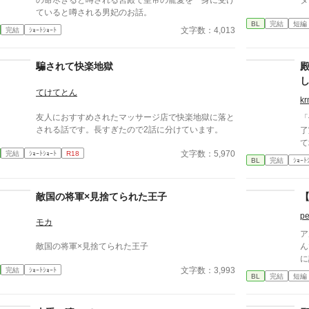
の命尽きると噂される宮殿で皇帝の寵愛を一身に受け
タ
ていると噂される男妃のお話。
BL
完結
短編
文字数：4,013
完結
ｼｮｰﾄｼｮｰﾄ
騙されて快楽地獄
てけてとん
k
友人におすすめされたマッサージ店で快楽地獄に落と
「
される話です。長すぎたので2話に分けています。
了
て
文字数：5,970
完結
ｼｮｰﾄｼｮｰﾄ
R18
か
BL
完結
ｼｮｰﾄ
力
稿
で
敵国の将軍×見捨てられた王子
【
pe
モカ
ア
敵国の将軍×見捨てられた王子
ん
に
文字数：3,993
完結
ｼｮｰﾄｼｮｰﾄ
か
BL
完結
短編
物
ァ
く