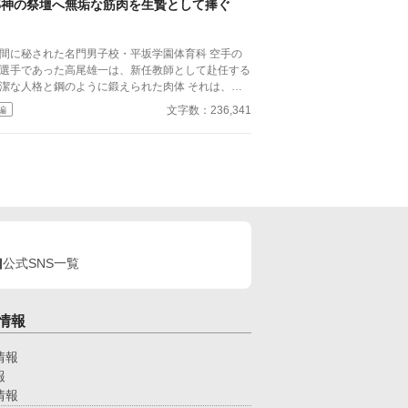
邪神の祭壇へ無垢な筋肉を生贄として捧ぐ
切手を私に投げ渡す。 「長い間、俺に従ってきた
だから、君を傷つけたりはしない。」 「結婚の日
は招待状を送る。必ず来て、席につけよ。」 --- い
間に秘された名門男子校・平坂学園体育科 空手の
つかのコメントを拝見し、大変申し訳なく思ってお
選手であった高尾雄一は、新任教師として赴任する
ます。 私は現在日本語を勉強しており、この文章
潔な人格と鋼のように鍛えられた肉体 それは、学
AI作品ではありませんが、 一部に翻訳ソフトを使
にとって最高の生贄の候補に他ならなかった 至高
文字数：236,341
編
しています。 もし読んでくださる中で日本語のお
筋肉を持つ、精神を削られ意志をなくした青年を太
しな点をご指摘いただけましたら、 本当にありが
の神に捧げるため、“水”、“風”、“土”の信奉者達が暗
く思います。
くし筋肉の操り人形と化した“デク”
師 山奥の男子校で繰り広げられるダークフ
ンタジー
公式SNS一覧
情報
情報
報
情報