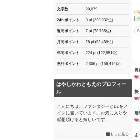
文字数
20,079
小
24h.ポイント
0 pt (228,932位)
週間ポイント
7 pt (78,785位)
B
月間ポイント
28 pt (93,489位)
年間ポイント
224 pt (122,951位)
累計ポイント
2,306 pt (159,419位)
奥
はやしかわともえのプロフィー
ル
振
こんにちは。ファンタジーとBLをメ
インに書いています。お気に入りや
帰
感想頂けると嬉しいです。
もっと見る
よ