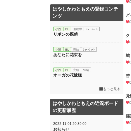
はやしかわともえの登録コンテ
ど
ンツ
小説
BL
連載中
ｼｮｰﾄｼｮｰﾄ
リボンの探偵
ク
小説
BL
完結
ｼｮｰﾄｼｮｰﾄ
あなたに花束を
城
小説
BL
完結
短編
オーガの花嫁様
苦
もっと見る
覚
はやしかわともえの近況ボード
の更新履歴
揺
2022-11-01 20:39:09
お知らせ