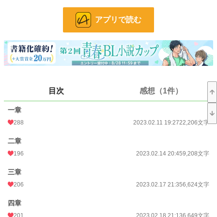
閲覧、栞、お気に入りありがとうございます。
m(_ _)m
アプリで読む
更新頻度が遅く、申し訳ないです。
今月中には完結できたらと思っています。
2023.04.17
完結しました。
閲覧、栞、お気に入りありがとうございます！
すずり様にてこの物語の短編を0円配信しています。よろしければご覧下さい。
目次
感想（1件）
小説
13,819 位 / 228,608 件
一章
BL
3,279 位 / 31,390 件
288
2023.02.11 19:27
22,206文字
お気に入り
524
二章
24h.ポイント
63 pt
196
2023.02.14 20:45
9,208文字
文字数
185,469
三章
更新日時
2023.04.17 16:03
206
2023.02.17 21:35
6,624文字
初回公開日時
2023.02.11 19:27
四章
201
2023.02.18 21:13
6,649文字