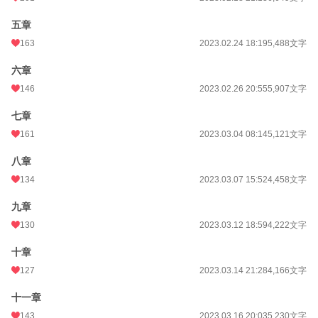
初回完結日時
2023.04.17 16:05
五章
週間ポイント
1,069 pt (8,510 位)
163
2023.02.24 18:19
5,488文字
月間ポイント
4,688 pt (8,821 位)
六章
年間ポイント
104,161 pt (5,786 位)
146
2023.02.26 20:55
5,907文字
累計ポイント
163,793 pt (22,614 位)
七章
161
2023.03.04 08:14
5,121文字
八章
134
2023.03.07 15:52
4,458文字
九章
130
2023.03.12 18:59
4,222文字
十章
127
2023.03.14 21:28
4,166文字
十一章
143
2023.03.16 20:03
5,230文字