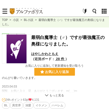
TOP
>
小説
>
BL小説
>
最弱白魔導士（♂）ですが最強魔王の奥様になりま
した。
BL
完結
長編
最弱白魔導士（♂）ですが最強魔王の
奥様になりました。
はやしかわともえ
（近況ボード：
28 件
）
お気に入りに追加して更新通知を受け取ろう
お気に入り追加
のんびり書いていきます。
2023.04.03
閲覧、お気に入り、栞、ありがとうございます。m(_ _)m
お待たせしています。
お待ちくださると幸いです。
24h.ポイント
63pt
4,131
BL
異世界
溺愛
イケメン
ハーレム
2023.04.15