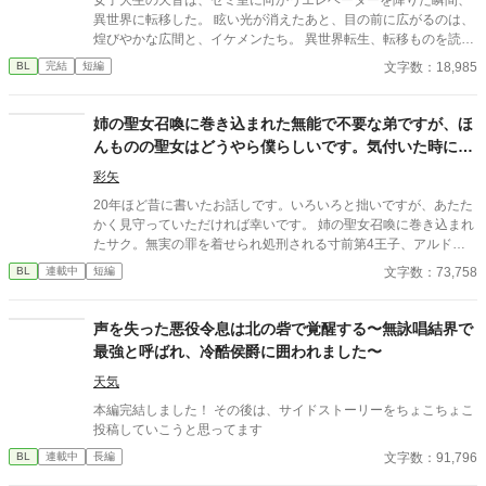
異世界に転移した。 眩い光が消えたあと、目の前に広がるのは、
煌びやかな広間と、イケメンたち。 異世界転生、転移ものを読み
漁っている天音は、瞬時に自分に与えられた「聖女」の役割を察
文字数：18,985
BL
完結
短編
するのだが……。 どうやら、この世界はそう一筋縄ではいかない
ようだ。 作中、ウザイほど()書で注釈が入ります。 コメディとし
て、流していただけると幸いです。
姉の聖女召喚に巻き込まれた無能で不要な弟ですが、ほ
んものの聖女はどうやら僕らしいです。気付いた時には
二人の皇子に完全包囲されていました
彩矢
20年ほど昔に書いたお話しです。いろいろと拙いですが、あたた
かく見守っていただければ幸いです。 姉の聖女召喚に巻き込まれ
たサク。無実の罪を着せられ処刑される寸前第4王子、アルドリ
ック殿下に助け出さる。臣籍降下したアルドリック殿下とともに
文字数：73,758
BL
連載中
短編
不毛の辺境の地へと旅立つサク。奇跡をおこし、隣国の第2皇
子、セドリック殿下から突然プロポーズされる。
声を失った悪役令息は北の砦で覚醒する〜無詠唱結界で
最強と呼ばれ、冷酷侯爵に囲われました〜
天気
本編完結しました！ その後は、サイドストーリーをちょこちょこ
投稿していこうと思ってます
文字数：91,796
BL
連載中
長編