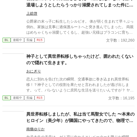
退場しようとしたらうっかり溺愛されてしまった件につ
いて〜
上総啓
公爵家の末っ子に転生したシルビオ。 体が弱く生まれて早々ぶっ
倒れ、家族は見事に過保護ルートへと突き進んでしまった。 両親
はめちゃくちゃ溺愛してくるし、超強い兄様はブラコンに育ち弟
絶対守るマンに……。 せっかくファンタジーの世界に転生したん
文字数：192,260
BL
連載中
長編
R15
だから魔法も使えたり？と思ったら、我が家に代々伝わる上位氷
魔法が俺にだけ使えない？ しかも俺に使える魔法は氷魔法じゃな
く『神聖魔法』？というか『神聖魔法』を操れるのは神に選ばれ
神子として異世界転移しちゃったけど、囲われたくない
た愛し子だけ……？ どうせ余命幾ばくもない出来損ないなら仕方
ので隠れて生きます。
ない、お荷物の僕はさっさと今世からも退場しよう……と思って
たのに？ 偶然騎士たちを神聖魔法で救って、何故か天使と呼ばれ
おにぎり
て崇められたり。終いには帝国最強の狂血皇子に溺愛されて囲わ
恋人に別れを告げた次の瞬間、交通事故に巻き込まれ異世界転
れちゃったり……いやいやちょっと待て。魔王様、主神様、まさ
移！？神子としての役割を果たせと言われましたが逃げ出しま
かアンタらも？ ……ってあれ、なんかめちゃくちゃ囲われてな
す。って、バレないように庶民な生活を送りたいんですが？ ヤン
い？？ ――― 病弱ならどうせすぐ死ぬかー。ならちょっとばかし
デレなる可能性大ですので注意。
文字数：16,195
BL
連載中
長編
R15
遊んでもいいよね？と自由にやってたら無駄に最強な奴らに溺愛
されちゃってた受けの話。 ※別名義で連載していた作品になりま
す。 (名義を統合しこちらに移動することになりました)
異世界転移しましたが、私は当て馬聖女でした 〜本来の
ヒロイン（美少年）が隣国にやってきたので、物理で更
地を作ります〜
南條ゆりか
女子大生の天音は、ゼミ室に向かうエレベーターを降りた瞬間、