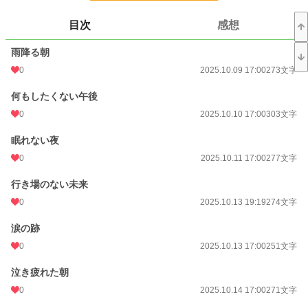
お気に入り
0
目次
感想
24h.ポイント
0 pt
雨降る朝
文字数
11,551
0
2025.10.09 17:00
273文字
更新日時
2025.12.14 06:37
何もしたくない午後
0
2025.10.10 17:00
303文字
初回公開日時
2025.09.19 16:07
週間ポイント
0 pt (228,586 位)
眠れない夜
0
2025.10.11 17:00
277文字
月間ポイント
0 pt (228,586 位)
行き場のない未来
年間ポイント
11,040 pt (29,548 位)
0
2025.10.13 19:19
274文字
累計ポイント
11,040 pt (92,810 位)
涙の跡
0
2025.10.13 17:00
251文字
泣き疲れた朝
0
2025.10.14 17:00
271文字