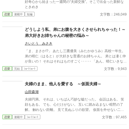
好奇心から始まった一週間の“夫婦交換”。そこで出会った新鮮な
ときめき
文字数：246,049
恋愛
連載中
短編
どうしよう私、弟にお腹を大きくさせられちゃった！～
弟大好きお姉ちゃんの秘密の悩み～
さいとう みさき
「ま、まさか!?」 あたし三鷹優美（みたかゆうみ）高校一年生。
弟の晴仁（はると）が大好きな普通のお姉ちゃん。 弟とは凄く仲
が良いの！ それはそれはものすごく‥‥‥ 「あん、晴仁いきなり
そんなのお口に入らないよぉ～♡」 そんな関係のあたしたち。 で
文字数：9,943
恋愛
完結
ｼｮｰﾄｼｮｰﾄ
もある日トイレであたしはアレが来そうなのになかなか来ないの
も気にもせずスカートのファスナーを上げると‥‥‥ 「うそっ！
お腹が出て来てる!?」 お姉ちゃんの秘密の悩みです。
夫婦のまま、他人を愛する ～仮面夫婦～
山田森湖
夫婦円満。 それは、いちばん巧妙な嘘だった。 会話はある。 笑
顔もある。 でも、心だけがない。 互いに踏み込まない暗黙の了
解。 触れない距離。 見て見ぬふりの欲望。 仮面を外せない二人
が、 ひとつの“揺らぎ”に出会う。 そのとき、夫婦という関係は崩
文字数：97,465
恋愛
連載中
ｼｮｰﾄｼｮｰﾄ
れるのか、 それとも、初めて本音に触れるのか。