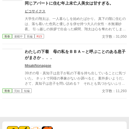
同じアパートに住む年上未亡人美女は甘すぎる。
ピコサイクス
大学生の翔太は、一人暮らしを始めたばかり。 真下の階に住むの
は、落ち着いた色気と優しさを併せ持つ大人の女性・水無瀬紗
夜。 引っ越しの挨拶で出会った瞬間、翔太は心を奪われてしま
う。 偶然にもアルバイト先のスーパーで再会した彼女は、翔太を
文字数：31,050
青春
連載中
長編
R15
すぐに採用し、温かく仕事を教えてくれる存在だった。 ある日の
仕事帰り、ふたりで過ごす時間が増えていき――そして気づけば
紗夜の部屋でご飯をご馳走になるほど親密に。 優しくて穏やかで
わたしの下着 母の私をＢＢＡ～と呼ぶことのある息子
――その色気に触れるたび、翔太の心は揺れていく。 大人の女性
がまさか．．．
と大学生、甘くちょっぴり刺激的な同居生活（？）がはじまる。
MisakiNonagase
39才の母・真知子は息子が私の下着を持ち出していることに気づ
いた。 ネットで同様の事象がないか調べると、案外多いようだ。
さて、真知子は息子を問い詰める？ それとも気づかないふりを
続けてあげるか？ そのほかに外伝も綴りました。
文字数：11,293
青春
完結
短編