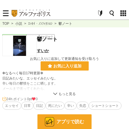
TOP
>
小説
>
ｴｯｾｲ・ﾉﾝﾌｨｸｼｮﾝ
>
鬱ノート
ｴｯｾｲ・ﾉﾝﾌｨｸｼｮﾝ
連載中
ｼｮｰﾄｼｮｰﾄ
鬱ノート
すいか
お気に入りに追加して更新通知を受け取ろう
お気に入り追加
✻なるべく毎日17時更新✻
日記みたいな、エッセイみたいな。
辛い毎日の鬱憤をここに晒します。
メールまで送ってくれたら、
みんなの鬱も公開します。
《本作は半分フィクションです。実在する人物、団体とは一切関係ありません》
24h.ポイント
0pt
0
suika-utsu@outlook.jp
エッセイ
日常
日記
死にたい
辛い
失恋
ショートショート
小説
228,586 位 / 228,586 件
アプリで読む
ｴｯｾｲ・ﾉﾝﾌｨｸｼｮﾝ
8,861 位 / 8,861 件