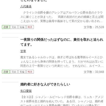
八代奏多
クライシス伯爵令嬢のアレシアはアルバラン公爵令息のクラウ
スに嫁ぐことが決まった。 両家の友好のための婚姻と言えば聞
こえはいいが、実際は義母や義妹そして実の父から追い出された
だけだった。 おまけに、クラウスは性格までもが醜いと噂され
文字数：25,528
恋愛
完結
短編
R15
ている。 でもいいんです。義母や義妹たちからいじめられる地
獄のような日々から解放されるのだから！ そう思っていたけれ
ど、噂は事実ではなくて……
一夜限りの関係だったはずなのに、責任を取れと迫られ
てます。
甘寧
魔女であるシャルロッテは、偉才と呼ばれる魔導師ルイースとひ
ょんなことから身体の関係を持ってしまう。 だがそれはお互いに
同意の上で一夜限りという約束だった。 それなのに、ルイースは
シャルロッテの元を訪れ「責任を取ってもらう」と言い出した。
文字数：33,948
恋愛
完結
長編
R15
後腐れのない関係を好むシャルロッテは、何とかして逃げようと
考える。しかし、逃げれば逃げるだけ愛が重くなっていくルイー
ス… 身体から始まる恋愛模様◎ ※タイトル一部変更しました。
婚約者に好きな人ができたらしい
矢口愛留
【全３話】 シャノン・ルビーレッド伯爵令嬢は、リュカ・アメジ
スト侯爵令息と婚約を結んでいた。 ある日、シャノンは、婚約者
がニーナ・ペリドット男爵令嬢に懸想しているという噂を耳にす