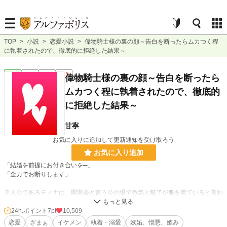
TOP
>
小説
>
恋愛小説
>
偉物騎士様の裏の顔～告白を断ったらムカつく程
に執着されたので、徹底的に拒絶した結果～
恋愛
完結
長編
R15
偉物騎士様の裏の顔～告白を断ったら
ムカつく程に執着されたので、徹底的
に拒絶した結果～
甘寧
お気に入りに追加して更新通知を受け取ろう
お気に入り追加
「結婚を前提にお付き合いを─」
「全力でお断りします」
主人公であるティナは、園遊会と言う公の場で色気と魅了が服を着ていると言わ
れるユリウスに告白される。
だが、それは罰ゲームで言わされていると言うことを知っているティナは即答で
24h.ポイント
7pt
10,509
断りを入れた。
恋愛
ざまぁ
イケメン
執着・溺愛
嫉妬、憎悪、嫉み