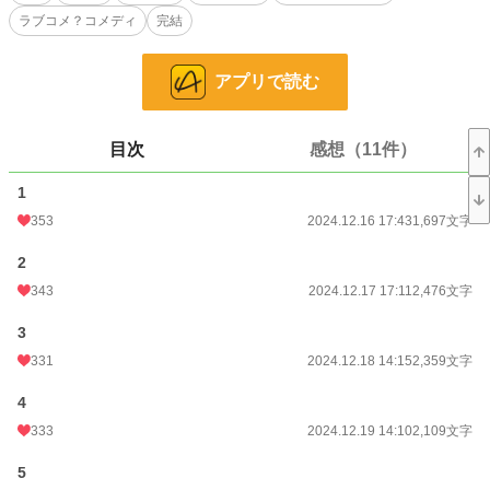
ラブコメ？コメディ
完結
…それがよくなかった。プライドを傷けられたユリウスはティナに執着するよう
になる。そうティナは解釈していたが、ユリウスの本心は違う様で…
アプリで読む
一方、ユリウスに関心を持たれたティナの事を面白くないと思う令嬢がいるのも
必然。
令嬢達からの嫌がらせと、ユリウスの病的までの執着から逃げる日々だった
が……
目次
感想（11件）
小説
37,047 位 / 228,605 件
1
353
2024.12.16 17:43
1,697文字
恋愛
16,159 位 / 66,317 件
2
お気に入り
560
343
2024.12.17 17:11
2,476文字
24h.ポイント
7 pt
3
文字数
88,188
331
2024.12.18 14:15
2,359文字
更新日時
2025.02.28 18:30
4
初回公開日時
2024.12.16 17:43
333
2024.12.19 14:10
2,109文字
初回完結日時
2025.02.28 18:44
5