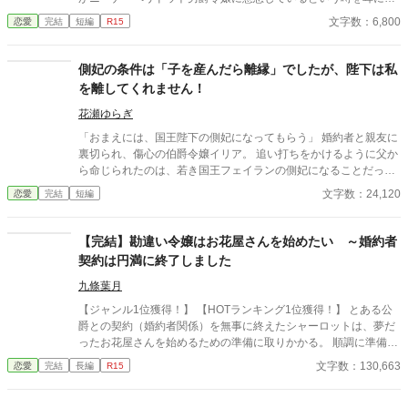
る。 シャノンは断罪を回避するため、リュカとの婚約を円満に解
文字数：6,800
恋愛
完結
短編
R15
消しようとするが――。 ※ エブリスタに習作として掲載したもの
を改稿した作品です。 ※ 小説家になろうにも掲載しています。
側妃の条件は「子を産んだら離縁」でしたが、陛下は私
を離してくれません！
花瀬ゆらぎ
「おまえには、国王陛下の側妃になってもらう」 婚約者と親友に
裏切られ、傷心の伯爵令嬢イリア。 追い打ちをかけるように父か
ら命じられたのは、若き国王フェイランの側妃になることだっ
た。 しかし、王宮で待っていたのは、「世継ぎを産んだら離縁」
文字数：24,120
恋愛
完結
短編
という非情な条件。 夫となったフェイランは冷たく、侍女からは
蔑まれ、王妃からは「用が済んだら去れ」と突き放される。 けれ
ど、イリアは知ってしまう。 彼が兄の死と誤解に苦しみ、誰より
【完結】勘違い令嬢はお花屋さんを始めたい ～婚約者
も孤独の中にいることを──。 「私は、陛下の幸せを願っており
契約は円満に終了しました
ます。だから……離縁してください」 フェイランを想い、身を引
こうとしたイリア。 しかし、無関心だったはずの陛下が、イリア
九條葉月
を強く抱きしめて……！？ 「離縁する気か？ 許さない。私の心
【ジャンル1位獲得！】 【HOTランキング1位獲得！】 とある公
を乱しておいて、逃げられると思うな」 凍てついた王の心を溶か
爵との契約（婚約者関係）を無事に終えたシャーロットは、夢だ
したのは、売られた側妃の純真な愛。 孤独な陛下に執着され、正
ったお花屋さんを始めるための準備に取りかかる。 順調に準備を
妃へと昇り詰める逆転ラブロマンス！
進めていると、契約を終えたはずの公爵様や王太子殿下たちがな
文字数：130,663
恋愛
完結
長編
R15
ぜか次々とお店にやって来て――！？