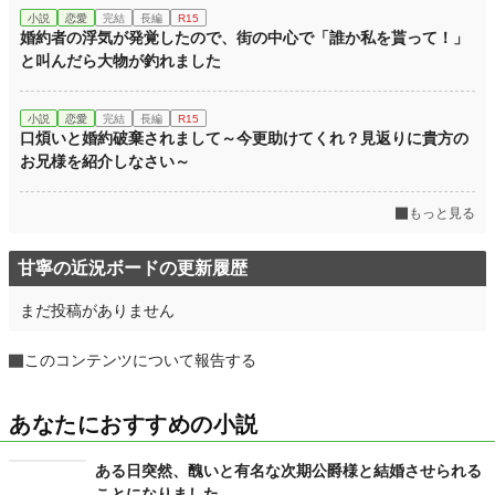
小説
恋愛
完結
長編
R15
婚約者の浮気が発覚したので、街の中心で「誰か私を貰って！」
と叫んだら大物が釣れました
小説
恋愛
完結
長編
R15
口煩いと婚約破棄されまして～今更助けてくれ？見返りに貴方の
お兄様を紹介しなさい～
もっと見る
甘寧の近況ボードの更新履歴
まだ投稿がありません
このコンテンツについて報告する
あなたにおすすめの小説
ある日突然、醜いと有名な次期公爵様と結婚させられる
ことになりました