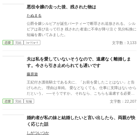
悪役令嬢の去った後、残された物は
たぬまる
公爵令嬢シルビアが誕生パーティーで断罪され追放される。 シル
ビアは喜び去って行き 残された者達に不幸が降り注ぐ 気分転換に
短編を書いてみました。
文字数：3,133
恋愛
完結
ｼｮｰﾄｼｮｰﾄ
夫は私を愛していないそうなので、遠慮なく離婚しま
す。今さら引き止められても遅いです
藤原遊
王妃付き護衛騎士である夫に、「お前を愛したことはない」と告
げられた。 理由は単純。 愛などなくても、仕事に支障はないから
だという。 ──そうですか。 それなら、こちらも遠慮する必要は
ありませんね。 王妃の機嫌、侍女たちとの関係、贈り物の選定。
文字数：22,207
恋愛
完結
短編
夫が「当然のように」こなしていたそれらは、すべて私が整えて
いたもの。 離婚後、少しずつ歯車は狂い始める。 気づいたときに
はもう遅い。 積み上げてきた信用は、静かに崩れていく。 一方で
婚約者が私の妹と結婚したいと言い出したら、両親が快
私は、王妃のもとへ。 今さら引き止められても、遅いのです。
く応じた話
しがついつか