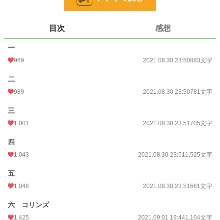
小説
7,641 位 / 228,808 件
目次
感想
恋愛
3,394 位 / 66,376 件
一
お気に入り
494
969
2021.08.30 23:50
883文字
24h.ポイント
191 pt
二
文字数
5,659
989
2021.08.30 23:50
781文字
更新日時
2021.09.01 19:44
三
初回公開日時
2021.08.30 23:50
1,001
2021.08.30 23:51
705文字
初回完結日時
2021.08.30 23:50
四
週間ポイント
2,716 pt (3,669 位)
1,043
2021.08.30 23:51
1,525文字
月間ポイント
12,013 pt (3,836 位)
五
1,048
2021.08.30 23:51
661文字
年間ポイント
150,354 pt (4,152 位)
六 コリンズ
累計ポイント
597,739 pt (9,057 位)
1,425
2021.09.01 19:44
1,104文字