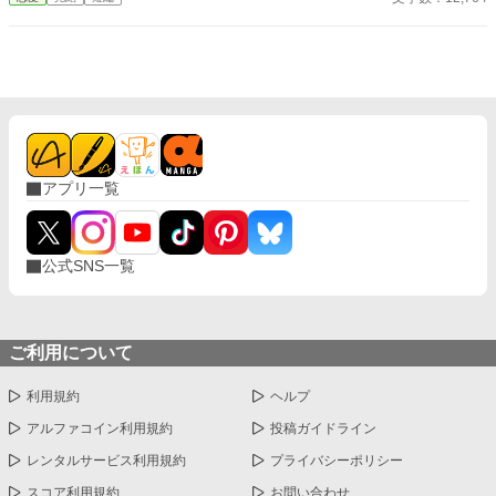
判。 ここで私は泣き崩れ、殿下に縋りつき、噂通りの醜態をさら
す―― ……はずだったのだろう。周囲の期待としては。 だが、残
念。 私の胸に込みあげてきたのは、涙ではなく、笑いだった。
（だって……ようやく自由になれるんですもの） その瞬間の私の
顔を、誰も「悪役令嬢」とは呼べなかったはずだ。 なろう、カク
ヨム様でも投稿しています。 なろう日間２０位 ２５０００PV
感謝です。 ※ご都合注意。後日談の方を一部修正しました。
アプリ一覧
公式SNS一覧
ご利用について
利用規約
ヘルプ
アルファコイン利用規約
投稿ガイドライン
レンタルサービス利用規約
プライバシーポリシー
スコア利用規約
お問い合わせ