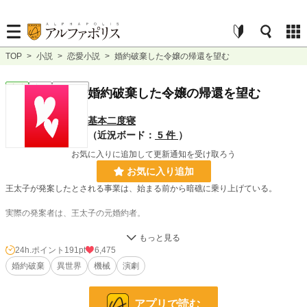
TOP
>
小説
>
恋愛小説
>
婚約破棄した令嬢の帰還を望む
恋愛
完結
ｼｮｰﾄｼｮｰﾄ
婚約破棄した令嬢の帰還を望む
基本二度寝
（近況ボード：
5 件
）
お気に入りに追加して更新通知を受け取ろう
お気に入り追加
王太子が発案したとされる事業は、始まる前から暗礁に乗り上げている。
実際の発案者は、王太子の元婚約者。
見た目の美しい令嬢と婚約したいがために、婚約を破棄したが、彼女がいなくな
り有能と言われた王太子は、無能に転落した。
24h.ポイント
191pt
6,475
婚約破棄
異世界
機械
演劇
彼女のサポートなしではなにもできない男だった。
どうにか彼女を再び取り戻すため、王太子は妙案を思いつく。
アプリで読む