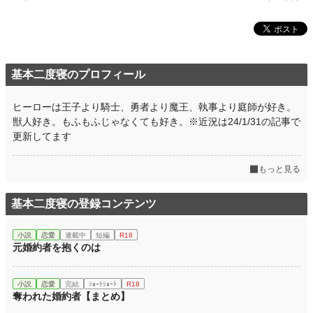
基本二度寝のプロフィール
ヒーローは王子より騎士、勇者より魔王、執事より庭師が好き。
獣人好き。もふもふじゃなくても好き。※近況は24/1/31の記事で
更新してます
もっと見る
基本二度寝の登録コンテンツ
小説
恋愛
連載中
短編
R18
元婚約者を抱くのは
小説
恋愛
完結
ｼｮｰﾄｼｮｰﾄ
R18
奪われた婚約者【まとめ】