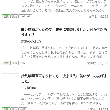
「リーゼ、僕たちの婚約を解消しよう。僕はリーゼではなく、ア
ルマを愛しているんだ」 「お姉様、ごめんなさい。でも私――私
達は愛し合っているの」 父親達が友人であったため婚約を結んだ
リーゼ・マイヤーとダニエル・ミュラー。 ある日ダニエルに呼び
文字数：6,629
恋愛
完結
ｼｮｰﾄｼｮｰﾄ
出されたリーゼは、彼の口から婚約の解消と、彼女の妹のアルマ
と婚約を結び直すことを告げられた。 婚約者の交代は双方の両親
から既に了承を得ているという。 両親も妹の味方なのだと暗い気
白い結婚だったので、勝手に離婚しました。何か問題あ
持ちになったリーゼだったが…。
ります？
夢窓(ゆめまど)
「――離婚届、受理されました。お疲れさまでした」 教会の事務
官がそう言ったとき、私は心の底からこう思った。 ああ、これで
ようやく三年分の無視に終止符を打てるわ。 王命による“形式結
婚”。 夫の顔も知らず、手紙もなし、戦地から帰ってきたという
文字数：62,363
恋愛
完結
短編
噂すらない。 だから、はい、離婚。勝手に。 白い結婚だったの
で、勝手に離婚しました。 何か問題あります？
婚約破棄宣言をされても、涙より先に笑いがこみあげま
した。
一ノ瀬和葉
「――セシリア・エルディアとの婚約を、ここに破棄する！」 煌
めくシャンデリアの下で、王太子リオネル殿下が声を張り上げ
た。 会場にいた貴族たちは一斉に息を呑み、舞踏の音楽さえ止ま
る。 ……ああ、やっと来たか。 婚約破棄。断罪。悪役令嬢への審
文字数：12,764
恋愛
完結
短編