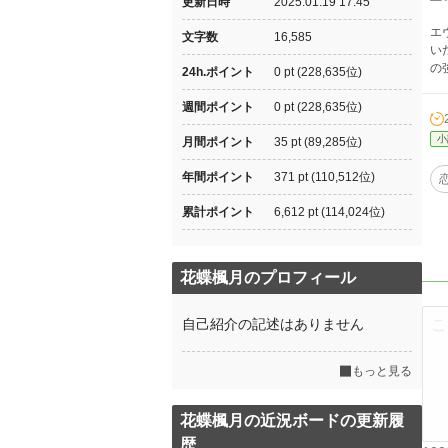
更新日時
2025.01.19 17:45
エ
文字数
16,585
い
の
24h.ポイント
0 pt (228,635位)
週間ポイント
0 pt (228,635位)
小
月間ポイント
35 pt (89,285位)
年間ポイント
371 pt (110,512位)
累計ポイント
6,612 pt (114,024位)
花蝶楓月のプロフィール
自己紹介の記述はありません
もっと見る
花蝶楓月の近況ボードの更新履
歴