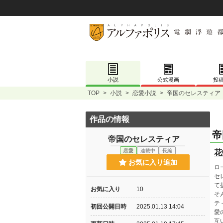
小説
公式漫画
投
TOP
>
小説
>
恋愛小説
>
帝国のセレスティ
作品の情報
帝国のセレスティア
恋愛
連載中
長編
花
お気に入り追加
ロ
セ
て
お気に入り
10
そ
テ
初回公開日時
2025.01.13 14:04
愛
互