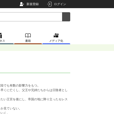
新規登録
ログイン
ネス
書籍
メディア化
大陸でも有数の影響力をもつ。
を早くに亡くし、父王や兄姉たちからは日陰者とし
冷たい王宮を後にし、帝国の地に降り立ったセレス
しか見ていない。
ていく。