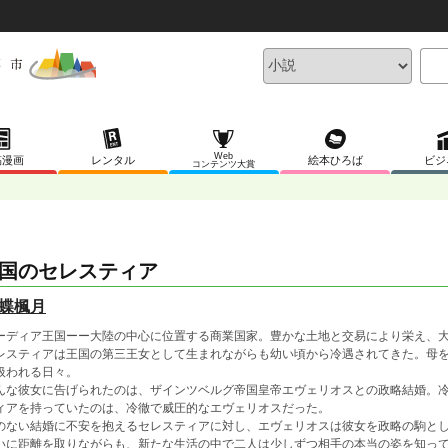
Web
稿漫画
レンタル
絵本ひろば
ビジ
コンテンツ大賞
ア
帝国のセレスティア
蝶楓月
ーディア王国ーー大陸の中心に位置する商業国家。豊かな土地と交易により栄え、
レスティアは王国の第三王女として生まれながらも幼い頃から冷遇されてきた。母
扱われる日々。
んな彼女に告げられたのは、ザインツベルグ帝国皇帝エヴェリオスとの政略結婚。
ィアを持っていたのは、冷徹で威圧的なエヴェリオスだった。
のない結婚に不安を抱えるセレスティアに対し、エヴェリオスは彼女を政略の駒と
いに距離を取りながらも、新たな生活の中で二人は少しずつ相手の本当の姿を知っ