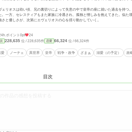
ヴェリオスは幼い頃、兄の裏切りによって失意の中で皇帝の座に就いた過去を持つ
た。一方、セレスティアもまた家族に冷遇され、孤独と憎しみを抱えてきた。似た
強さと優しさが、次第にエヴェリオスの心を揺り動かしていく。
24h.ポイント
0pt
24
228,635
66,324
位 / 228,635件
位 / 66,324件
説
恋愛
恋愛
ノーチェ
異世界
皇帝
戦争・政争
ざまぁ
溺愛（の予定）
政
目次