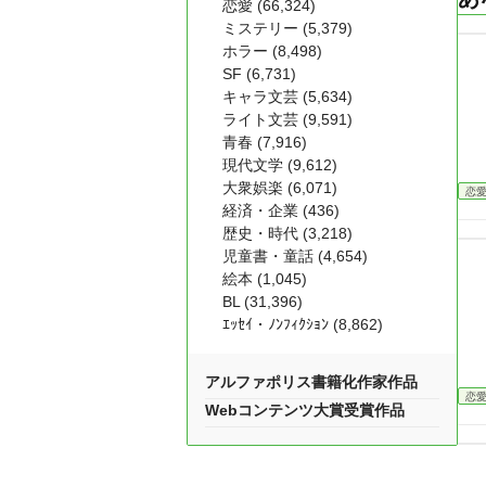
恋愛 (66,324)
ミステリー (5,379)
ホラー (8,498)
SF (6,731)
キャラ文芸 (5,634)
ライト文芸 (9,591)
青春 (7,916)
現代文学 (9,612)
大衆娯楽 (6,071)
恋
経済・企業 (436)
歴史・時代 (3,218)
児童書・童話 (4,654)
絵本 (1,045)
BL (31,396)
ｴｯｾｲ・ﾉﾝﾌｨｸｼｮﾝ (8,862)
アルファポリス書籍化作家作品
恋
Webコンテンツ大賞受賞作品