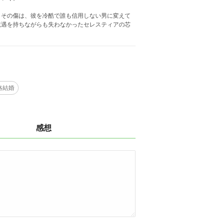
。その傷は、彼を冷酷で誰も信用しない男に変えて
境遇を持ちながらも失わなかったセレスティアの芯
略結婚
感想