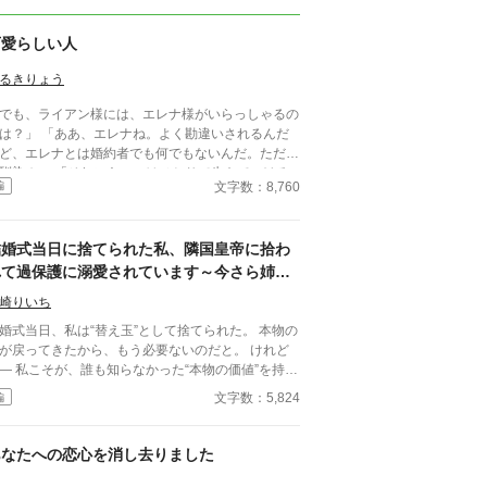
可愛らしい人
るきりょう
でも、ライアン様には、エレナ様がいらっしゃるの
は？」 「ああ、エレナね。よく勘違いされるんだ
ど、エレナとは婚約者でも何でもないんだ。ただの
馴染み」 「それにあいつはひとりで生きていける
文字数：8,760
編
らに剣術を学ぶエレナは可愛げがな
という理由で、ほとんど婚約者同然の幼馴染から捨
れる。 けれど、 「エレナ嬢」 「なんでしょう
結婚式当日に捨てられた私、隣国皇帝に拾わ
？」 「今日の夜会のパートナーはお決まりです
？」 その言葉でパートナー同伴の夜会に招待さ
れて過保護に溺愛されています～今さら姉を
ていたことを思い出した。いつものとおりライアン
選んだ王子が後悔しても手遅れです～
崎りいち
一緒に行くと思っていたので参加の返事を出してい
のだ。 「……いいえ」 当日の欠席は著しく評価
婚式当日、私は“替え玉”として捨てられた。 本物の
下げる。今後、家庭教師として仕事をしていきたい
が戻ってきたから、もう必要ないのだと。 けれど
考えるのであれば、父親か兄に頼んででも行った方
なかった“本物の価値”を持っ
いいだろう。 「よければ僕と一緒に行きません
界でただ一人、すべてを癒す力。 そし
文字数：5,824
編
？」
、その価値を知るただ一人の人が、皇帝となって私
に来る。 これは、すべてを失った少女が、本
に必要とされる場所へ辿り着く物語。
あなたへの恋心を消し去りました