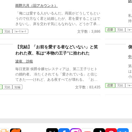
鍋
雨野六月（旧アカウント）
私
「俺には愛する人がいるんだ。両親がどうしてもとい
私
うので仕方なく君と結婚したが、君を愛することはで
持ちに
きないし、床を交わす気にもなれない。どうか了承し
たい。 今、彼
てほしい」 結婚式の晩、新妻クロエが夫ロバートか
恋愛
完結
ｼｮｰ
び
文字数：3,886
愛
完結
ｼｮｰﾄｼｮｰﾄ
ら要求されたのは、お飾りの妻になることだった。
いた
「君さえ黙っていれば、なにもかも丸くおさまる」と
せ
諭されて、クロエはそれを受け入れる。そして――
【完結】「お前を愛する者などいない」と笑
裂けそ
し
われた夜、私は“本物の王子”に拾われた
中
だ
波依 沙枝
し
第
ッ
毎日更新 侯爵令嬢セレスティアは、第二王子リヒト
は
ク
の婚約者。 冷たくされても「愛されている」と信じ
小
てきた――けれど、ある夜すべてが壊れる。 「お前
みたいな女を愛する者などいない」 絶望の底で手を
恋愛
完結
ｼｮｰ
文字数：83,435
愛
完結
短編
差し伸べたのは、“本当の王子”だった。 これは、捨て
られた令嬢が見出され、溺愛され、 嘲笑った婚約者
がすべてを失って後悔するまでの物語。 今さら縋り
ついても、もう遅い。 彼女はもう、“選ぶ側”なのだか
ら。