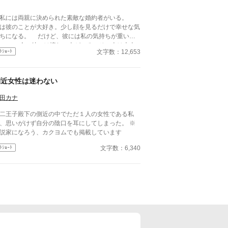
には両親に決められた素敵な婚約者がいる。
は彼のことが大好き。少し顔を見るだけで幸せな気
なる。 だけど、彼には私の気持ちが重いみ
には憧れの人がいる。その人は大人
文字数：12,653
ﾄｼｮｰﾄ
た雰囲気をもつ二つ上の先輩。 彼は心は自由で
い言っていた。 その女性と話す時、私には見
ない楽しそうな笑顔を向ける貴方を見て、胸が張り
側近女性は迷わない
うになる。 友人たちは言う。お互いに干渉
ない割り切った夫婦のほうが気が楽だって……。
田カナ
から私は彼が自由になれるように、魔女にこの激
い気持ちを封印してもらったの。 ※このお話はハ
二王子殿下の側近の中でただ１人の女性である私
ピーエンドではありません。 ※短いお話でサクサ
、思いがけず自分の陰口を耳にしてしまった。 ※
と進めたいと思います。
説家になろう、カクヨムでも掲載しています
文字数：6,340
ﾄｼｮｰﾄ