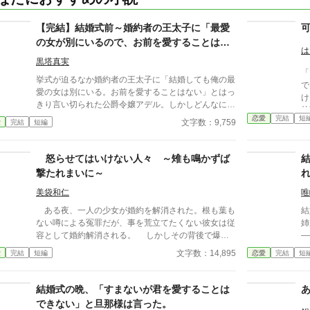
【完結】結婚式前～婚約者の王太子に「最愛
の女が別にいるので、お前を愛することはな
は
い」と言われました～
黒塔真実
「
挙式が迫るなか婚約者の王太子に「結婚しても俺の最
で
愛の女は別にいる。お前を愛することはない」とはっ
け
きり言い切られた公爵令嬢アデル。しかしどんなに婚
幼
約者としてないがしろにされても女性としての誇りを
恋愛
完結
短
から」 女性なが
文字数：9,759
愛
完結
短編
傷つけられても彼女は平気だった。なぜなら大切な
い
「心の拠り所」があるから……。しかし、王立学園の
てら
卒業ダンスパーティーの夜、アデルはかつてない、世
怒らせてはいけない人々 ～雉も鳴かずば
か
にも酷い仕打ちを受けるのだった―― ※神視点。■
か
撃たれまいに～
なろうにも別タイトルで重複投稿←【ジャンル日間4
れ
位】。
美袋和仁
唯
と
た
ある夜、一人の少女が婚約を解消された。根も葉も
結
を
ない噂による冤罪だが、事を荒立てたくない彼女は従
姉
と
容として婚約解消される。 しかしその背後で爆音
—— 私こそが、誰も知ら
が
が轟き、一人の男性が姿を見せた。彼は少女の父親。
ていた。 世
文字数：14,895
愛
完結
短編
恋愛
完結
短
か
怒らせてはならない人々に繋がる少女の婚約解消
て
が、思わぬ展開を導きだす。 なんとなくの一気書
を迎え
き。御笑覧下さると幸いです。
当
結婚式の晩、「すまないが君を愛することは
できない」と旦那様は言った。