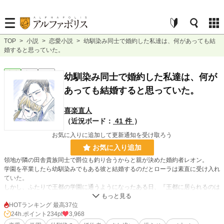
TOP
>
小説
>
恋愛小説
>
幼馴染み同士で婚約した私達は、何があっても結
婚すると思っていた。
恋愛
完結
短編
幼馴染み同士で婚約した私達は、何が
あっても結婚すると思っていた。
喜楽直人
（近況ボード：
41 件
）
お気に入りに追加して更新通知を受け取ろう
お気に入り追加
領地が隣の田舎貴族同士で爵位も釣り合うからと親が決めた婚約者レオン。
学園を卒業したら幼馴染みでもある彼と結婚するのだとローラは素直に受け入れ
ていた。
しかし、ふたりで王都の学園に通うようになったある日、『王都に居られるのは
学生の間だけだ。その間だけでも、お互い自由に、世界を広げておくべきだと思
う』と距離を置かれてしまう。
HOTランキング 最高37位
挙句、学園内のパーティの席で、彼の隣にはローラではない令嬢が立ち、エスコ
24h.ポイント
234pt
3,968
ートをする始末。