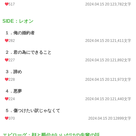
517
2024.04.15 20:12
3,782文字
年間ポイント
105,341 pt (5,728 位)
累計ポイント
277,853 pt (16,056 位)
SIDE：レオン
１．俺の婚約者
282
2024.04.15 20:12
1,411文字
２．君の為にできること
227
2024.04.15 20:12
1,892文字
３．諦め
228
2024.04.15 20:12
1,973文字
４．悪夢
224
2024.04.15 20:12
1,440文字
５．傷つけたい訳じゃなくて
370
2024.04.15 20:12
899文字
エピローグ：顔と爵位がいいだけの先輩の話