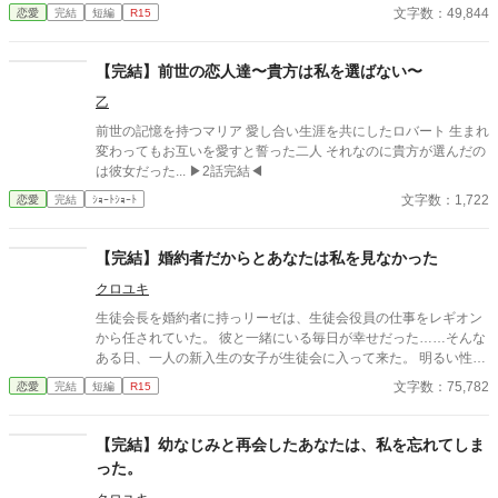
は大人しい性格で目立たない彼女がイヤだった。十六歳になった
文字数：49,844
恋愛
完結
短編
R15
エリックには付き合っている彼女が出来た。 我慢の限界に来たエ
リックはキャロルと婚約破棄をする事に決めた。 誤字脱字があり
ます不定期ですがよろしくお願いします。
【完結】前世の恋人達〜貴方は私を選ばない〜
乙
前世の記憶を持つマリア 愛し合い生涯を共にしたロバート 生まれ
変わってもお互いを愛すと誓った二人 それなのに貴方が選んだの
は彼女だった... ▶︎2話完結◀︎
文字数：1,722
恋愛
完結
ｼｮｰﾄｼｮｰﾄ
【完結】婚約者だからとあなたは私を見なかった
クロユキ
生徒会長を婚約者に持っリーゼは、生徒会役員の仕事をレギオン
から任されていた。 彼と一緒にいる毎日が幸せだった……そんな
ある日、一人の新入生の女子が生徒会に入って来た。 明るい性格
の彼女は直ぐに先輩達と仲が良くなりレギオンもまた新入生に興
文字数：75,782
恋愛
完結
短編
R15
味を抱くように成っていた。 誤字脱字があります。 更新が不定期
ですがよろしくお願いします。
【完結】幼なじみと再会したあなたは、私を忘れてしま
った。