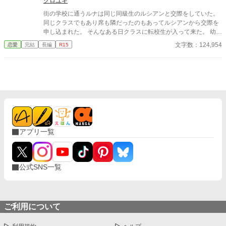
クロユキ
街の学校に通うルナは同じ同級生のルシアンと交際をしていた。
同じクラスでもあり席も隣だったのもあってルシアンから交際を
申し込まれた。 そんなある日クラスに転校生が入って来た。 幼い
頃一緒に遊んだルシアンを知っている女子だった…その日からル
文字数：124,954
恋愛
完結
長編
R15
ナとルシアンの距離が離れ始めた。 誤字脱字がありますが、読ん
でもらえたら嬉しいです。 更新不定期です。 よろしくお願いしま
す。
アプリ一覧
公式SNS一覧
ご利用について