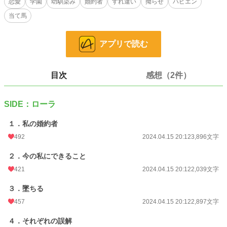
恋愛
学園
幼馴染み
婚約者
すれ違い
拗らせ
ハピエン
パーティの度に次々とエスコートする令嬢を替え、浮名を流すようになっていく
当て馬
婚約者に、ローラはひとり胸を痛める。
そうしてついに恐れていた事態が起きた。
レオンは、いつも同じ令嬢を連れて歩くようになったのだ。
アプリで読む
小説
5,733 位 / 228,638 件
目次
感想（2件）
恋愛
2,768 位 / 66,327 件
お気に入り
453
SIDE：ローラ
24h.ポイント
234 pt
１．私の婚約者
文字数
21,112
492
2024.04.15 20:12
3,896文字
更新日時
2024.04.15 20:12
２．今の私にできること
初回公開日時
2024.04.15 20:12
421
2024.04.15 20:12
2,039文字
初回完結日時
2024.04.15 20:34
３．墜ちる
週間ポイント
458 pt (15,429 位)
457
2024.04.15 20:12
2,897文字
月間ポイント
3,244 pt (11,586 位)
４．それぞれの誤解