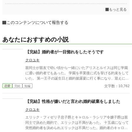
もっと見る
このコンテンツについて報告する
あなたにおすすめの小説
【完結】婚約者が一目惚れをしたそうです
クロユキ
親同士が親友で幼い頃から一緒にいたアリスとルイスは同じ学園
に通い婚約者でもあった。 学園を卒業後に式を挙げる約束をして
いた。 第一王子の誕生日と婚約披露宴に行く事になり、迎えに来
たルイスの馬車に知らない女性を乗せてからアリスの運命は変わ
文字数：10,762
恋愛
完結
短編
った… 誤字脱字がありますが、読んでもらえたら嬉しいです。 よ
ろしくお願いします。
【完結】性格が嫌いだと言われ婚約破棄をしました
クロユキ
エリック・フィゼリ子息子爵とキャロル・ラシリア令嬢子爵は親
同士で決めた婚約で、エリックは不満があった。 十五歳になって
突然婚約者を決められエリックは不満だった。婚約者のキャロル