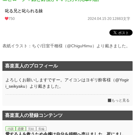
叱る兄と叱られる妹
750
2024.04.15 20:12
883文字
表紙イラスト：ちぐ/日室千種様（@ChiguHimu）より戴きました。
喜楽直人のプロフィール
よろしくお願いしますですー。アイコンはヨギリ酔客様（@Yogir
i_seikyaku）より戴きました。
もっと見る
喜楽直人の登録コンテンツ
小説
恋愛
完結
長編
愛する人を救うため令嬢は自分を娼館へ売りました。死にまし