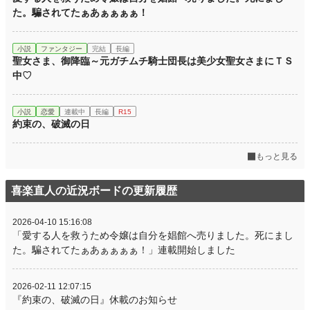
た。騙されてたぁあぁぁぁぁ！
小説
ファンタジー
完結
長編
聖女さま、御降臨～元ガチムチ騎士団長は美少女聖女さまにＴＳ
中♡
小説
恋愛
連載中
長編
R15
約束の、破滅の日
もっと見る
喜楽直人の近況ボードの更新履歴
2026-04-10 15:16:08
「愛する人を救うため令嬢は自分を娼館へ売りました。死にまし
た。騙されてたぁあぁぁぁぁ！」連載開始しました
2026-02-11 12:07:15
『約束の、破滅の日』休載のお知らせ