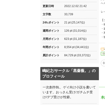
ヘ
更新日時
2022.12.02 21:42
レ
文字数
33,739
【
24h.ポイント
21 pt (25,147位)
・
・
週間ポイント
126 pt (31,014位)
・
・
月間ポイント
623 pt (31,187位)
年間ポイント
8,554 pt (34,441位)
小
累計ポイント
84,729 pt (33,372位)
B
嶋紀之/サークル「黒薔薇。」の
プロフィール
一次創作BL、ゲイ向け小説を書いて
います。おっさん受け/ガチムチ受
け/デブ受けが性癖。
本