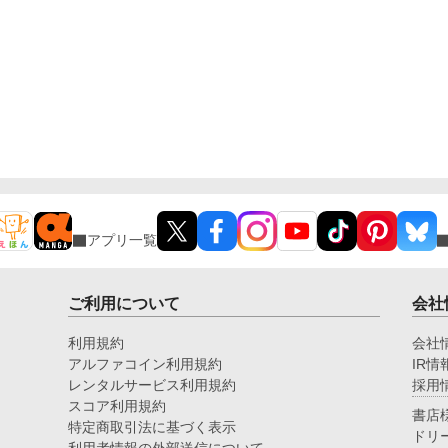
乳
上
ん
お
と
お
お
が
乳
どう
め
登
字
て
アプリ一覧
ご利用について
会社
利用規約
会社
アルファコイン利用規約
IR情
レンタルサービス利用規約
採用
スコア利用規約
書店
特定商取引法に基づく表示
ドリ