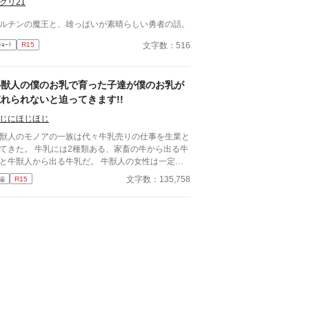
クリ21
ルチンの魔王と、雄っぱいが素晴らしい勇者の話。
文字数：516
ｼｮｰﾄ
R15
牛獣人の僕のお乳で育った子達が僕のお乳が
れられないと迫ってきます!!
じにほじほじ
獣人のモノアの一族は代々牛乳売りの仕事を生業と
 牛乳には2種類ある、家畜の牛から出る牛
と牛獣人から出る牛乳だ。 牛獣人の女性は一定の
齢になると自らの意思てお乳を出すことが出来る。
文字数：135,758
編
R15
して、僕たち家族普段は家畜の牛の牛乳を売ってい
が母と姉達の牛乳は濃厚で喉越しや舌触りが良いお
族様に高値で売っていた。 ある日僕たち一家を呼
だお貴族様のご子息様がお乳を呑まないと相談を受
のが全ての始まりー 母や姉達の牛乳を詰めた哺
瓶を与えてみても、母や姉達のお乳を直接与えてみ
飲んでくれない赤子。 そんな時ふと赤子と目が
うと僕を見て何かを訴えてくるー 「え？僕のお乳
飲みたいの？」 「僕はまだ子供でしかも男だから
ないよ。」 「え？何言ってるの姉さん達！僕のお