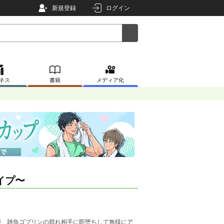
新規登録
ログイン
ネス
書籍
メディア化
イプ〜
が、雑魚ゴブリンの群れ相手に即堕ちして無様にア