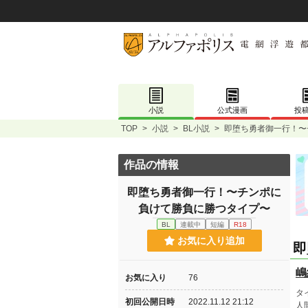
小説
公式漫画
投
TOP
>
小説
>
BL小説
>
即堕ち勇者御一行！〜
作品の情報
即堕ち勇者御一行！〜チンポに
負けて勝負に勝つタイプ〜
BL
連載中
短編
R18
お気に入り追加
即
嶋
お気に入り
76
タ
初回公開日時
2022.11.12 21:12
人