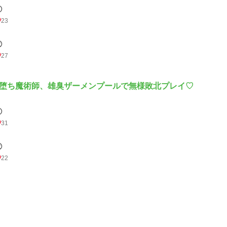
①
23
②
27
堕ち魔術師、雄臭ザーメンプールで無様敗北プレイ♡
①
31
②
22