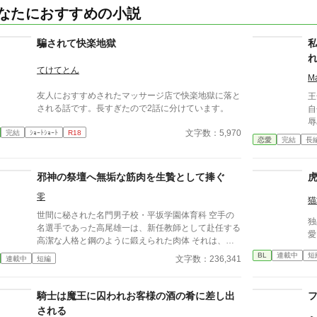
なたにおすすめの小説
騙されて快楽地獄
てけてとん
M
友人におすすめされたマッサージ店で快楽地獄に落と
王
される話です。長すぎたので2話に分けています。
自
辱
文字数：5,970
完結
ｼｮｰﾄｼｮｰﾄ
R18
の
恋愛
完結
長
が
じ
そ
邪神の祭壇へ無垢な筋肉を生贄として捧ぐ
の
零
実
猫
せ
世間に秘された名門男子校・平坂学園体育科 空手の
独
の
名選手であった高尾雄一は、新任教師として赴任する
愛
高潔な人格と鋼のように鍛えられた肉体 それは、学
園にとって最高の生贄の候補に他ならなかった 至高
BL
連載中
短
文字数：236,341
連載中
短編
の筋肉を持つ、精神を削られ意志をなくした青年を太
古の神に捧げるため、“水”、“風”、“土”の信奉者達が暗
躍する 意志をなくし筋肉の操り人形と化した“デク”
騎士は魔王に囚われお客様の酒の肴に差し出
消える教師 山奥の男子校で繰り広げられるダークフ
される