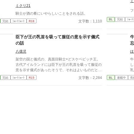
ァンタジー
ミ
ミクリ21
フ
騎士が酒の肴にいやらしいことをされる話。
BL
完結
ｼｮｰﾄ
文字数：1,110
完結
ｼｮｰﾄｼｮｰﾄ
R18
臣下が王の乳首を吸って服従の意を示す儀式
の話
忘
八億児
ほ
架空の国と儀式の、真面目騎士×どスケベビッチ王。
牛
古代アイルランドには臣下が王の乳首を吸って服従の
してきた。
意を示す儀式があったそうで、それはよいものだと思
乳
いましたので古代アイルランドとは特に関係なく王の
年
文字数：2,284
完結
ｼｮｰﾄｼｮｰﾄ
R15
BL
連載中
長
乳首を吸ってもらいました。
そ
る
貴
ん
けた
乳
ても
合
が
で