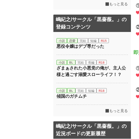
もっと見る
嶋紀之/サークル「黒薔薇。」の
登録コンテンツ
小説
恋愛
完結
短編
R15
悪役令嬢はデブ専だった
即
小説
BL
完結
長編
R18
ざまぁされた小悪党の俺が、主人公
様と過ごす溺愛スローライフ！？
小説
BL
完結
短編
R18
傾国のガチムチ
もっと見る
嶋紀之/サークル「黒薔薇。」の
近況ボードの更新履歴