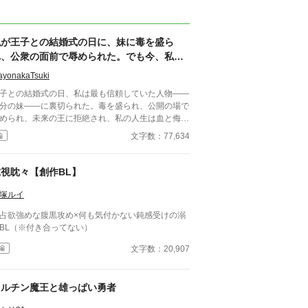
私が王子との結婚式の日に、妹に毒を盛ら
れ、公衆の面前で辱められた。でも今、私は
時を戻し、運命を変えに来た。
ayonakaTsuki
子との結婚式の日、私は最も信頼していた人物――
分の妹――に裏切られた。毒を盛られ、公開の場で
められ、未来の王に拒絶され、私の人生は血と侮辱
中でそこで終わったかのように思えた。しかし、死
文字数：77,634
編
私を迎えたとき、不可能なことが起きた――私は同
回廊で、祭壇の前で目を覚まし、あらゆる涙、嘘、
して一撃の記憶をそのまま覚えていた。今、二度目
虎視眈々【創作BL】
チャンスを得た私は、ただ一つの使命を持つ――真
を突き止め、奪われたものを取り戻し、私を破滅さ
塚ルイ
た者たちにその代償を払わせる。もはや、何も以前
占欲強めな腹黒攻め×何も気付かない鈍感受けの溺
ままではない。何も許されない。
BL（※付き合ってない）
文字数：20,907
編
フルチン魔王と雄っぱい勇者