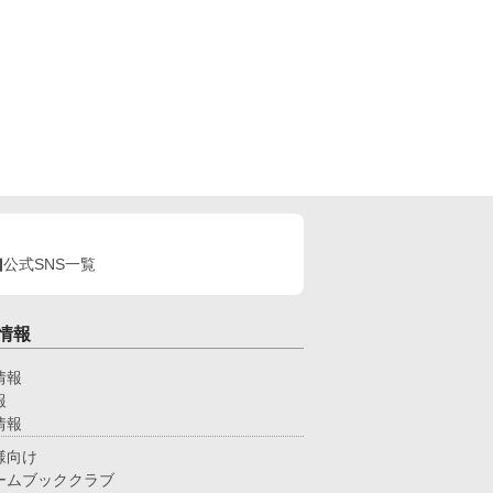
に牛乳を垂らして飲ませてみろだなんて！そんなの
手くいくわけ…え、飲んでるよ？え？」 そんなこ
なで、お乳を呑まない赤子が飲んだ噂は広がり他の
貴族様達にもうちの子がお乳を飲んでくれないの！
言う相談を受けて、他のほとんどの子は母や姉達の
乳で飲んでくれる子だったけど何故か数人には僕の
乳がお気に召したようでー 昔お乳をあたえた子達
僕のお乳が忘れられないと迫ってきます!! 「僕はお
を貸しただけで牛乳は母さんと姉さん達のなのに！
してこうなった!?」 ＊ 総受けで、固定カプを決
るかはまだまだ不明です。 いいね♡やお気に入り
録☆をしてくださいますと励みになります(＞＜) 誤
脱字、言葉使いが変な所がありましたら脳内変換し
頂けますと幸いです。
公式SNS一覧
情報
情報
報
情報
様向け
ームブッククラブ