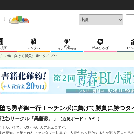
Web
稿漫画
レンタル
絵本ひろば
ビジ
コンテンツ大賞
チンポに負けて勝負に勝つタイプ〜
堕ち勇者御一行！〜チンポに負けて勝負に勝つタ
紀之/サークル「黒薔薇。」
（近況ボード：
9 件
）
イトルが全て。IQ3くらいのアホエロです。
間が魔物に支配されたファンタジー世界で、人間たちを開放するため戦う四人の男