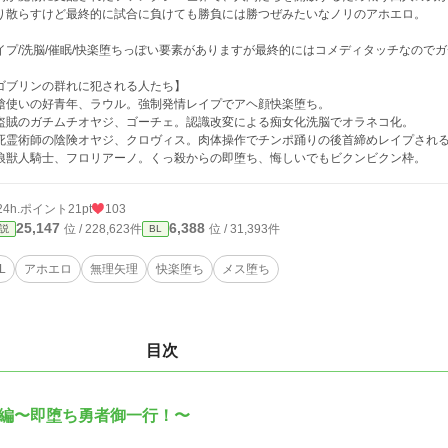
り散らすけど最終的に試合に負けても勝負には勝つぜみたいなノリのアホエロ。
イプ/洗脳/催眠/快楽堕ちっぽい要素がありますが最終的にはコメディタッチなので
ゴブリンの群れに犯される人たち】
槍使いの好青年、ラウル。強制発情レイプでアヘ顔快楽堕ち。
盗賊のガチムチオヤジ、ゴーチェ。認識改変による痴女化洗脳でオラネコ化。
死霊術師の陰険オヤジ、クロヴィス。肉体操作でチンポ踊りの後首締めレイプされ
狼獣人騎士、フロリアーノ。くっ殺からの即堕ち、悔しいでもビクンビクン枠。
24h.ポイント
21pt
103
25,147
6,388
位 / 228,623件
位 / 31,393件
説
BL
L
アホエロ
無理矢理
快楽堕ち
メス堕ち
目次
編〜即堕ち勇者御一行！〜