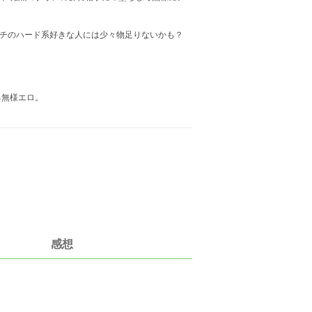
ガチのハード系好きな人には少々物足りないかも？
る無様エロ。
感想