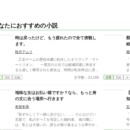
なたにおすすめの小説
時は戻ったけど、もう疲れたので全て傍観し
ます。
秋月アムリ
握
乙女ゲームの悪役令嬢に転生したオリヴィア・ヴァ
「
ーミリオン。 一度目の人生では破滅回避に奔走す
者
るも虚しく断罪された彼女は、時間が転生時点に戻っ
ました。 ―
た二度目の人生で、全てを諦めていた。 もう疲れ
医
文字数：23,166
愛
完結
短編
恋愛
完結
ｼｮｰ
た。どうせ無駄なら、せめて断罪の日まで穏やかに眠
たのです
って過ごしたい──そう願い、積極的に引きこもり傍
食
観を決め込むオリヴィア。 だが、一周目では冷淡
お
地味な女はお払い箱ですか？なら、もっと身
だったはずの婚約者・セドリック王子が、なぜか彼女
た
の丈に合う場所へ行きます
に献身的な優しさを見せ、「今度こそ、私が君を守
れ
る」と誓うのだ。 運命に抗う気力さえ失った令嬢
ん
有賀冬馬
五
が、思いがけない波乱に巻き込まれていく。全てを諦
を取り
「恥ずかしくて一緒に歩けない」 ……そんなひどい
「
めたはずの人生で、彼女を待ち受ける未来とは──
か
言葉で、私のすべてを否定した婚約者。 彼の隣に
号
は、私とは大違いの、誰もが振り返るような華やかな
平