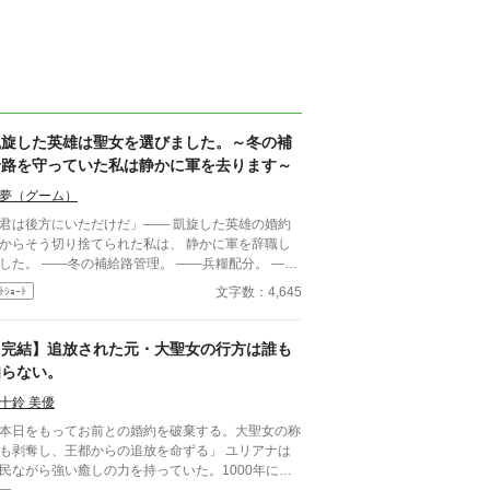
凱旋した英雄は聖女を選びました。～冬の補
給路を守っていた私は静かに軍を去ります～
夢（グーム）
君は後方にいただけだ」―― 凱旋した英雄の婚約
からそう切り捨てられた私は、 静かに軍を辞職し
―冬の補給路管理。 ――兵糧配分。 ――
薬品輸送。 ――損耗率管理。 全部、私の仕事だっ
文字数：4,645
ﾄｼｮｰﾄ
が。 三週間後、 王国軍は補給崩壊。 「なぜ
糧が届かない！」 「なぜ兵が飢える！」 ……逆に
聞きしますが、 今まで“なぜか全部上手く回ってい
【完結】追放された元・大聖女の行方は誰も
”理由を、 一度でも考えたことはありましたか？ こ
知らない。
は、 誰にも評価されなかった兵站官（へいたんか
）が、 隣国の辺境伯にだけ価値を見抜かれ、 人生
十鈴 美優
戻す物語。 今更「戻ってきてくれ」と泣きつ
本日をもってお前との婚約を破棄する。大聖女の称
れても、 私は隣国の最高機密ですので――！
も剥奪し、王都からの追放を命ずる」 ユリアナは
民ながら強い癒しの力を持っていた。1000年に一