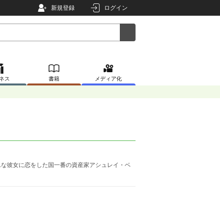
新規登録
ログイン
ネス
書籍
メディア化
んな彼女に恋をした国一番の資産家アシュレイ・ベ