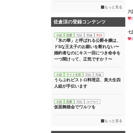
もっと見る
六
佐倉涼の登録コンテンツ
七
小説
恋愛
完結
長編
R15
「氷の華」と呼ばれる公爵令嬢は、
ドSな王太子のお願いを断れない〜
婚約者なのにキス一回につき命令を
一つ聞けって、正気ですか？〜
小説
ライト文芸
完結
長編
うらぶれビストロ料理店、美大生四
人組が手伝います
小説
恋愛
完結
ｼｮｰﾄｼｮｰﾄ
仮面舞踏会でワルツを
もっと見る