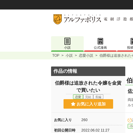
小説
公式漫画
投
TOP
>
小説
>
恋愛小説
>
伯爵様は追放された
作品の情報
伯
伯爵様は追放された令嬢を金貨
で買いたい
佐
恋愛
完結
長編
両
お気に入り追加
ル
お気に入り
260
小
初回公開日時
2022.06.02 11:27