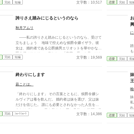
令嬢が寄り添っていました。 惨めで、哀れで、息を
度
文字数：10,517
愛
完結
短編
恋愛
完結
短
することさえ苦しい。 冷たい視線に晒され、逃げる
た
ように走り出した私に、残されたものはもう何もあり
いた。 だがリッ
ません。
か
誇りさえ踏みにじるというのなら
時
る
秋月アムリ
を出
に
――私の誇りさえ踏みにじるというのなら、受けて
ら
す
立ちましょう 地味で控えめな侯爵令嬢イザラ。彼
破
踏
女は、婚約者である公爵嫡男エリオットを華やかな伯
ら
も
爵令嬢ベアトリスに奪われ、「真実の愛」を見つけた
た
と
文字数：19,569
愛
完結
短編
という身勝手な理由で一方的に婚約破棄を突きつけら
恋愛
完結
長
リ
れる。 ベアトリスからは地味で退屈な女と公然と
た
蔑まれ、尊厳を踏みにじられたイザラ。 だが、彼
女
終わりにします
女は涙を見せず、侯爵家の誇りを守るため不当な破棄
べるこ
を断固として拒否。たった一人で反撃の証拠集めを開
に
凪ことは。
始する。 彼女が助力を求めたのは、社交界から距
ー
唯
離を置き、冷徹と噂される辺境伯アレクシス。彼は、
「終わりにします」 その言葉とともに、侯爵令嬢シ
イザラの持つ鋼のような意志と冷静な知性を見抜き、
妹
ルヴィアは毒を飲んだ。 婚約者は妹を選び、父は妹
彼女の非公式な協力者となる。 しかし、そんな彼
私
だけを信じた。 誰にも必要とされなかった人生を終
女を待っていたのは「辺境伯と不貞を働いている」と
れ
えたはずなのに、目を覚ますと三か月前へと時間は巻
いう、さらに悪質な濡れ衣だった――
れ
文字数：14,386
愛
完結
ｼｮｰﾄｼｮｰﾄ
き戻っていた。 もう、誰かに愛されるためだけに生
恋愛
完結
短
族
きるのはやめよう。 そう決めた彼女は、静かに運命
ン
を書き換えていく。 これは、一度死んだ少女が、自
分自身の人生を取り戻すための物語。