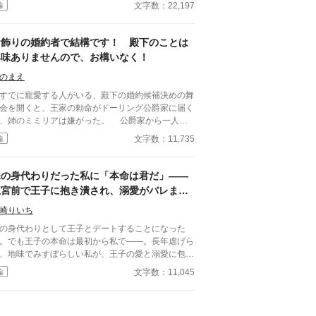
現れるとされる大聖女の称号を得て、婚約者となっ
文字数：22,197
編
王子リッドと共に魔物討伐に邁進する日々を送って
ドはユリアナを休ませることなく働
せ、ユリアナの癒しの力を濁らせていた。 そんな
お飾りの婚約者で結構です！ 殿下のことは
に圧倒的な力を持つ上級魔物が、王国北部に襲来す
興味ありませんので、お構いなく！
。 ユリアナは全力を尽くしたものの、多くの犠牲
してしまった。 ユリアナはその責任を押し付け
のまえ
れ、大聖女の称号を剥奪される。リッドからの婚約
でに寵愛する人がいる、殿下の婚約候補決めの舞
棄に加え、王都からの追放を命じられた。 それか
会を開くと、王家の勅命がドーリング公爵家に届く
一年。ユリアナはユーリと名を改め、顔を隠し、新
、姉のミミリアは嫌がった。 公爵家から一人娘
な職に就いていた。
いう言葉に、舞踏会に参加することになった、ドー
文字数：11,735
編
ング公爵家の次女・ミーシャ。 家族の中で“役立
ず”と蔑まれ、姉の身代わりとして差し出された彼
の唯一の望みは――「舞踏会で、美味しい料理を食
妹の身代わりだった私に「本命は君だ」――
と」。 だが、そんな慎ましい願いとは裏腹
王宮前で王子に抱き潰され、溺愛がバレまし
、 舞踏会の夜、思いもよらぬ出来事が起こりミ
た。～私が虐げられるきっかけになった少年
シャは前世、読んでいた小説の世界だと気付く。
崎りいち
が、私と王子を結び付
の身代わりとして王子とデートすることになった
。でも王子の本命は最初から私で――。長年虐げら
、地味でみすぼらしい私が、王子の愛と溺愛に包ま
、ついに幸せを掴む甘々ラブファンタジー。妹や家
文字数：11,045
編
との誤解、影武者の存在も絡み、ハラハラと胸キュ
が止まらない物語。