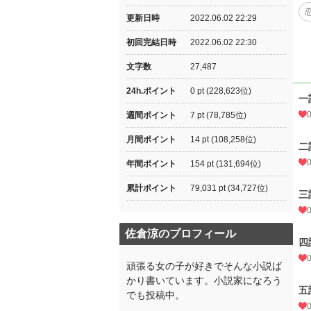
更新日時
2022.06.02 22:29
初回完結日時
2022.06.02 22:30
文字数
27,487
24h.ポイント
0 pt (228,623位)
一
週間ポイント
7 pt (78,785位)
月間ポイント
14 pt (108,258位)
二
年間ポイント
154 pt (131,694位)
累計ポイント
79,031 pt (34,727位)
三
佐倉涼のプロフィール
四
頑張る女の子が好きでそんな小説ば
かり書いています。小説家になろう
五
でも投稿中。