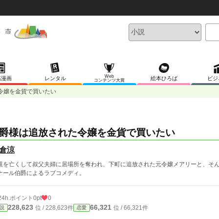
Web
稿漫画
レンタル
絵本ひろば
ビジ
コンテンツ大賞
令嬢を金貨で買いたい
爵様は追放された令嬢を金貨で買いたい
倉涼
親を亡くして叔父夫婦に居場所を奪われ、下町に追放された元令嬢メアリーと、そ
ナール伯爵によるラブコメディ。
24h.ポイント
0pt
0
228,623
66,321
位 / 228,623件
位 / 66,321件
説
恋愛