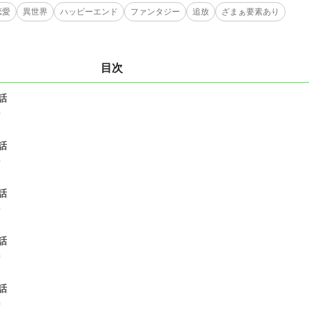
恋愛
異世界
ハッピーエンド
ファンタジー
追放
ざまぁ要素あり
目次
話
0
話
0
話
0
話
0
話
0