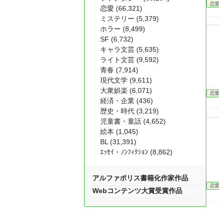
恋
恋愛 (66,321)
ミステリー (5,379)
ホラー (8,499)
SF (6,732)
キャラ文芸 (5,635)
ライト文芸 (9,592)
青春 (7,914)
現代文学 (9,611)
大衆娯楽 (6,071)
恋
経済・企業 (436)
歴史・時代 (3,219)
児童書・童話 (4,652)
絵本 (1,045)
BL (31,391)
ｴｯｾｲ・ﾉﾝﾌｨｸｼｮﾝ (8,862)
アルファポリス書籍化作家作品
恋
Webコンテンツ大賞受賞作品