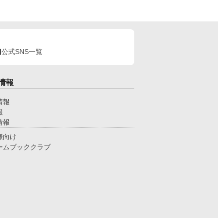
公式SNS一覧
情報
情報
報
情報
様向け
ームブッククラブ