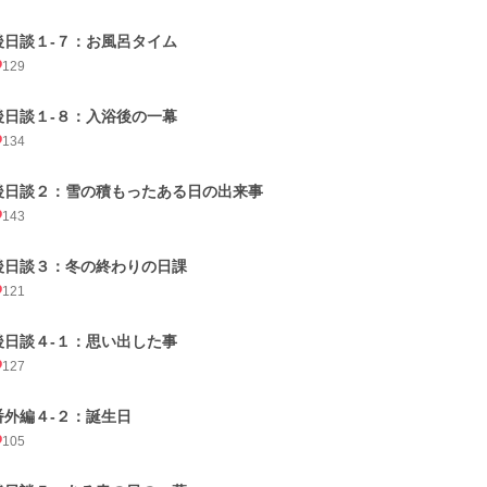
後日談１-７：お風呂タイム
129
後日談１-８：入浴後の一幕
134
後日談２：雪の積もったある日の出来事
143
後日談３：冬の終わりの日課
121
後日談４-１：思い出した事
127
番外編４-２：誕生日
105