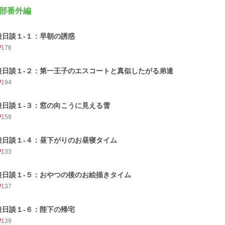
部番外編
後日談１-１：早朝の誘惑
176
後日談１-２：第一王子のエスコートと真似したがる弟達
194
後日談１-３：窓の向こうに見える雪
159
後日談１-４：昼下がりのお昼寝タイム
133
後日談１-５：おやつの後のお絵描きタイム
137
後日談１-６：陛下の帰宅
139