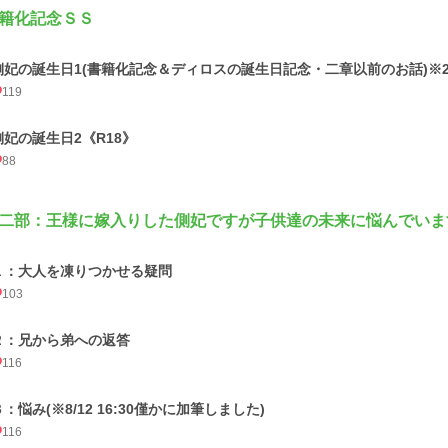
籍化記念ＳＳ
側妃の誕生日1(書籍化記念＆ディロスの誕生日記念・二章以前のお話)※2/29
119
側妃の誕生日2《R18》
88
二部：王様に嫁入りした側妃ですが子供達の未来に悩んでいま
１：大人を凍りつかせる疑問
103
２：兄から弟への返答
116
３：悩み(※8/12 16:30僅かに加筆しました)
116