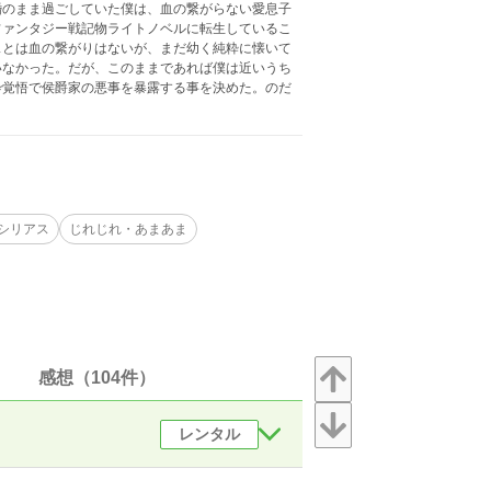
婚のまま過ごしていた僕は、血の繋がらない愛息子
ファンタジー戦記物ライトノベルに転生しているこ
スとは血の繋がりはないが、まだ幼く純粋に懐いて
いなかった。だが、このままであれば僕は近いうち
砕覚悟で侯爵家の悪事を暴露する事を決めた。のだ
シリアス
じれじれ・あまあま
感想（104件）
レンタル