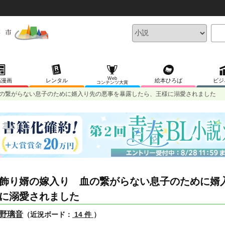
Web
稿漫画
レンタル
絵本ひろば
ビジ
コンテンツ大賞
の繋がらない息子のために婿入り先の悪事を暴露したら、王様に溺愛されました
飾り婿の嫁入り 血の繋がらない息子のために婿
に溺愛されました
野璃音
（近況ボード：
14 件
）