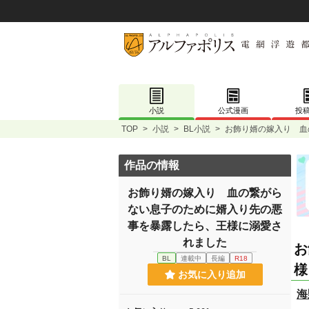
小説
公式漫画
投
TOP
>
小説
>
BL小説
>
お飾り婿の嫁入り 血
作品の情報
お飾り婿の嫁入り 血の繋がら
ない息子のために婿入り先の悪
事を暴露したら、王様に溺愛さ
れました
お
BL
連載中
長編
R18
様
お気に入り追加
海