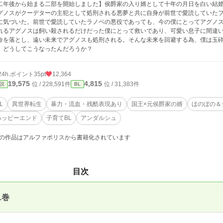
二年後から始まる二部を開始しました】侯爵家の入り婿として十年の月日を白い結
グノスがクーデターの主犯として処刑される悪夢と共に自身が前世で愛読していた
に気づいた。前世で愛読していたラノベの悪役であっても、今の僕にとってアグノ
れるアグノスは飼い殺されるだけだった僕にとって救いであり、可愛い息子に間違
命を落とし、遠い未来でアグノスも処刑される。そんな未来を回避する為、僕は玉
、どうしてこうなったんだろうか？
24h.ポイント
35pt
12,364
19,575
4,815
位 / 228,591件
位 / 31,383件
説
BL
L
異世界転生
暴力・流血・残酷表現あり
国王×元侯爵家の婿
ほのぼの＆
ハッピーエンド
子育てBL
アンダルシュ
の作品はアルファポリスから書籍化されています
目次
1巻