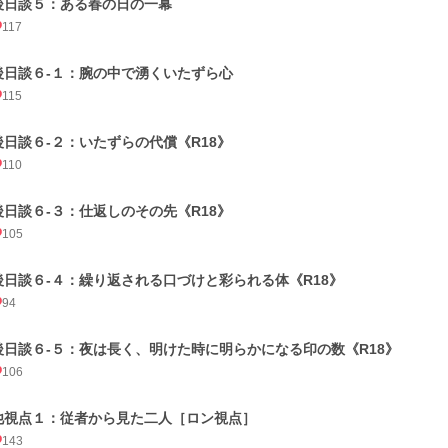
後日談５：ある春の日の一幕
117
後日談６-１：腕の中で湧くいたずら心
115
後日談６-２：いたずらの代償《R18》
110
後日談６-３：仕返しのその先《R18》
105
後日談６-４：繰り返される口づけと彩られる体《R18》
94
後日談６-５：夜は長く、明けた時に明らかになる印の数《R18》
106
他視点１：従者から見た二人［ロン視点］
143