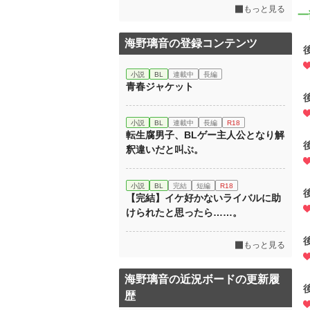
もっと見る
一
海野璃音の登録コンテンツ
小説
BL
連載中
長編
青春ジャケット
小説
BL
連載中
長編
R18
転生腐男子、BLゲー主人公となり解
釈違いだと叫ぶ。
小説
BL
完結
短編
R18
【完結】イケ好かないライバルに助
けられたと思ったら……。
もっと見る
海野璃音の近況ボードの更新履
歴