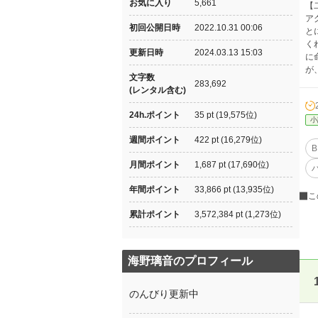
お気に入り
5,661
【
ア
初回公開日時
2022.10.31 00:06
と
く
更新日時
2024.03.13 15:03
に
が
文字数
283,692
(レンタル含む)
24h.ポイント
35 pt (19,575位)
小
週間ポイント
422 pt (16,279位)
B
月間ポイント
1,687 pt (17,690位)
年間ポイント
33,866 pt (13,935位)
こ
累計ポイント
3,572,384 pt (1,273位)
海野璃音のプロフィール
のんびり更新中