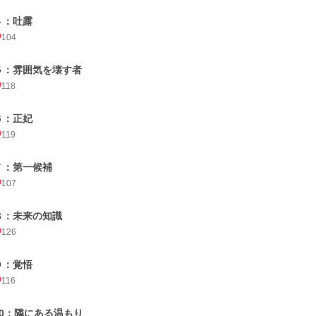
４：吐露
104
５：雰囲気を壊す者
118
６：正妃
119
７：第一候補
107
８：未来の知識
126
９：覚悟
116
10：隣にある温もり