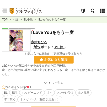
TOP
>
小説
>
BL小説
>
I Love Youをもう一度
BL
連載中
長編
R18
I Love Youをもう一度
赤井ちひろ
（近況ボード：
21 件
）
お気に入りに追加して更新通知を受け取ろう
お気に入り追加
αβΩといった第二性がチラホラ出始めた江戸後期。
歳三と白夜は強い運命に吸い寄せられながらも、歳三は白夜を救う事は出来なか
った。
土方の記憶を持ったまま転生を繰り返し、白夜に会えないまま2050年の東京に
教師として転生していた生方誠は、そこで一人の男とすれ違う。
24h.ポイント
0pt
1
BL
転生
ハッピーエンド
甘々
ツンデレ受け
土方歳三
土方の記憶はそれを白夜【玲音】だと認定して……
年下攻め
オメガバース（独自設定あり）
小説
228,793 位 / 228,793 件