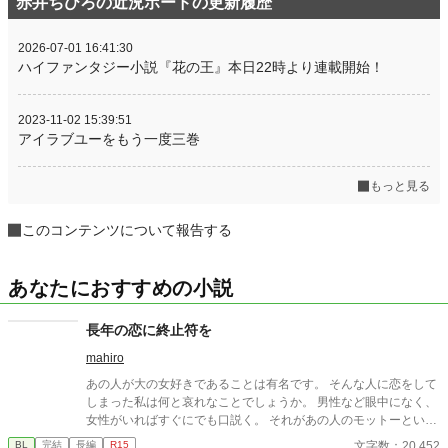
赤井ちひろの近況ボードの更新履歴
2026-07-01 16:41:30
ハイファンタジー小説『花の王』本日22時より連載開始！
2023-11-02 15:39:51
アイラブユーをもう一度三巻
もっと見る
このコンテンツについて報告する
あなたにおすすめの小説
長年の恋に終止符を
mahiro
あの人が大の女好きであることは有名です。 そんな人に恋をして
しまった私は何と哀れなことでしょうか。 男性など眼中になく、
女性がいればすぐにでも口説く。 それがあの人のモットーという
やつでしょう。 どれだけあの人を思っても、無駄だと分かってい
文字数：20,452
BL
完結
長編
R15