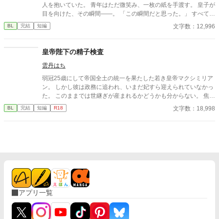
人を抱いていた。 青年はただ微笑み、一枚の紙を手渡す。 皇子が
目を向けた、その瞬間——。 「この瞬間だと思った。」 すべてを
愛で終わらせた、沈黙の恋の物語。 IFストーリーあり 誤字あ
文字数：12,996
BL
完結
短編
れば報告お願いします！
皇帝陛下の精子検査
雲丹はち
弱冠25歳にして帝国全土の統一を果たした若き皇帝マクシミリア
ン。 しかし彼は政務に追われ、いまだ妃すら迎えられていなかっ
た。 このままでは世継ぎが産まれるかどうかも分からない。 焦れ
た官僚たちに迫られ、マクシミリアンは世にも屈辱的な『検査』
文字数：18,998
BL
完結
短編
R18
を受けさせられることに――!?
アプリ一覧