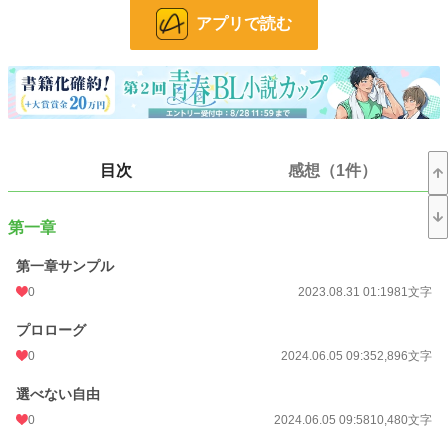
アプリで読む
BL
31,417 位 / 31,417 件
お気に入り
23
24h.ポイント
0 pt
文字数
133,192
目次
感想（1件）
更新日時
2024.07.04 16:08
初回公開日時
2023.08.08 10:50
第一章
週間ポイント
7 pt (78,785 位)
第一章サンプル
月間ポイント
42 pt (83,903 位)
0
2023.08.31 01:19
81文字
年間ポイント
560 pt (99,720 位)
プロローグ
累計ポイント
27,681 pt (60,679 位)
0
2024.06.05 09:35
2,896文字
選べない自由
0
2024.06.05 09:58
10,480文字