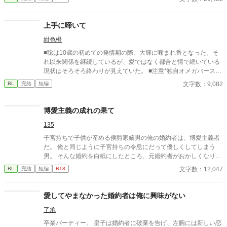
ながらなかなか終止符を打てない私についにチャンスがやってき
ました。 これで終らせることが出来る、そう思っていました。
上手に啼いて
紺色橙
■聡は10歳の初めての発情期の際、大輝に噛まれ番となった。そ
れ以来関係を継続しているが、愛ではなく都合と情で続いている
現状はそろそろ終わりが見えていた。 ■注意*独自オメガバース設
定。■『それは愛か本能か』と同じ世界設定です。関係は一切な
文字数：9,082
BL
完結
短編
し。
博愛主義の成れの果て
135
子宮持ちで子供が産める侯爵家嫡男の俺の婚約者は、博愛主義者
だ。 俺と同じように子宮持ちの令息にだって優しくしてしまう
男。 そんな婚約を白紙にしたところ、元婚約者がおかしくなりは
じめた……。
文字数：12,047
BL
完結
短編
R18
愛してやまなかった婚約者は俺に興味がない
了承
卒業パーティー。 皇子は婚約者に破棄を告げ、左腕には新しい恋