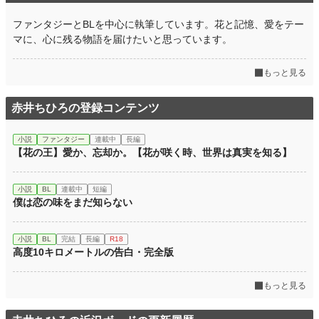
ファンタジーとBLを中心に執筆しています。花と記憶、愛をテー
マに、心に残る物語を届けたいと思っています。
もっと見る
赤井ちひろの登録コンテンツ
小説
ファンタジー
連載中
長編
【花の王】愛か、忘却か。【花が咲く時、世界は真実を知る】
小説
BL
連載中
短編
僕は恋の味をまだ知らない
小説
BL
完結
長編
R18
高度10キロメートルの告白・完全版
もっと見る