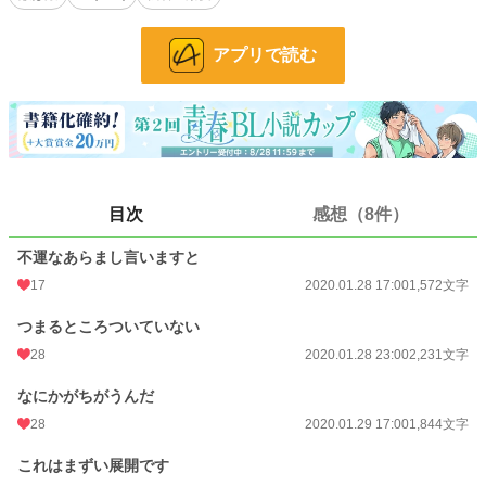
「……おまえ、俺たちと来ないか？」
アプリで読む
「……へ？」
最強勇者様に目をつけられ、断れきれずに同行してしまった薬売りの無念なお
話。
無自覚俺様勇者様×ヘタレ薬売り
目次
感想（8件）
※このお話は以前別タイトルで別サイトに掲載していたものを加筆修正したもの
です。
旧題「クビになりたい」
不運なあらまし言いますと
17
2020.01.28 17:00
1,572文字
小説
38,165 位 / 228,851 件
つまるところついていない
BL
10,366 位 / 31,439 件
28
2020.01.28 23:00
2,231文字
お気に入り
347
なにかがちがうんだ
24h.ポイント
7 pt
28
2020.01.29 17:00
1,844文字
文字数
27,284
これはまずい展開です