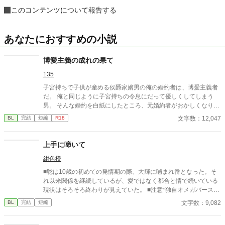
このコンテンツについて報告する
あなたにおすすめの小説
博愛主義の成れの果て
135
子宮持ちで子供が産める侯爵家嫡男の俺の婚約者は、博愛主義者
だ。 俺と同じように子宮持ちの令息にだって優しくしてしまう
男。 そんな婚約を白紙にしたところ、元婚約者がおかしくなりは
じめた……。
文字数：12,047
BL
完結
短編
R18
上手に啼いて
紺色橙
■聡は10歳の初めての発情期の際、大輝に噛まれ番となった。そ
れ以来関係を継続しているが、愛ではなく都合と情で続いている
現状はそろそろ終わりが見えていた。 ■注意*独自オメガバース設
定。■『それは愛か本能か』と同じ世界設定です。関係は一切な
文字数：9,082
BL
完結
短編
し。