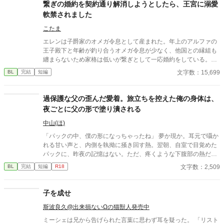
繋ぎの婚約を契約通り解消しようとしたら、王宮に溺愛
軟禁されました
こたま
エレンは子爵家のオメガ令息として産まれた。年上のアルファの
王子殿下と年齢が釣り合うオメガ令息が少なく、他国との縁組も
纏まらないため家格は低いが繋ぎとして一応婚約をしている。王
子のことは兄のように慕っており、初恋の人ではあるけれど、契
文字数：15,699
BL
完結
短編
約終了時期か王子に想い人が現れた時には解消されるものと考え
ていた。ところが婚約解消時期の直前に王子宮に軟禁された。結
婚を承諾するまでここから出さないと王子から溢れるほどの愛を
過保護な父の歪んだ愛着。旅立ちを控えた俺の身体は、
与えられる。ハッピーエンドオメガバースBLです。
夜ごとに父の形で塗り潰される
中山(ほ)
「パックの中、僕の形になっちゃったね」 夢か現か。耳元で囁か
れる甘い声と、内側を執拗に掻き回す熱。翌朝、自室で目覚めた
パックに、昨夜の記憶はない。ただ、疼くような下腹部の熱だけ
が残っていた。 相談しようと向かった相手こそが、自分を侵食し
文字数：2,509
BL
完結
短編
R18
ている張本人だとも知らずに、パックは父の部屋の扉を開く。 こ
のお話はムーンライトでも投稿してます〜
子を成せ
斯波良久@出来損ないΩの猫獣人発売中
ミーシェは兄から告げられた言葉に思わず耳を疑った。 「リスト