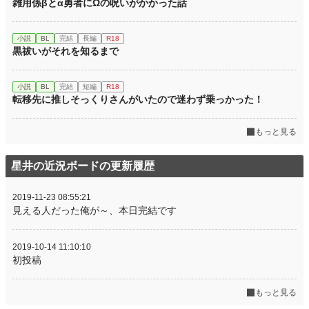
雑用係βとα勇者にΩの呪いがかかった話
小説
BL
完結
長編
R18
黒祓いがそれを知るまで
小説
BL
完結
短編
R18
転移先に推しそっくりさんがいたので迷わず乗っかった！
もっと見る
星井の近況ボードの更新履歴
2019-11-23 08:55:21
見える人だった俺が～、本日完結です
2019-10-14 11:10:10
初投稿
もっと見る