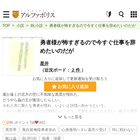
TOP
>
小説
>
BL小説
>
勇者様が怖すぎるので今すぐ仕事を辞めたいのだが
BL
完結
短編
R18
勇者様が怖すぎるので今すぐ仕事を辞
めたいのだが
星井
（近況ボード：
2 件
）
お気に入りに追加して更新通知を受け取ろう
お気に入り追加
遙か遠くの北方の空に不気味な黒雲が現れた。
どうやら蟲の王が復活したらしい。
それと共に新たな勇者が現れ、いよいよ討伐へ向かうという。
しかし一般人のフリーには関係ない。そう、王都を出たこともない、箱入り息子
のフリーには。
そんなとき、国中の薬売りが王宮へ呼び出される。どうやら勇者一行は同行でき
24h.ポイント
7pt
342
る才ある薬売りを探しているのだという。
異世界
無自覚俺様勇者攻め
心身激弱ヘタレ薬売り受け
特に戦わない
運の悪いことにフリーはちょっとだけ薬草調合師としての才能があった。
敵は蟲
BL(R18)
執着・溺愛
つまり……？