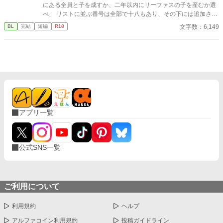
にある全員と子を成すか、二年以内にリーファスの子を産むか選
べ」 リストに並ぶ番号は全部で十八もあり、その下には追加され
る可能性がある名前が続いている。これは孕み腹として生きろと
文字数：6,149
BL
完結
短編
R18
いう命令を下されたに等しかった。もう一つの話だって、譲歩し
ているわけではない。
アプリ一覧
公式SNS一覧
ご利用について
利用規約
ヘルプ
アルファコイン利用規約
投稿ガイドライン