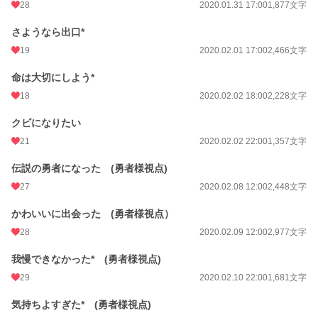
更新日時
2020.02.12 21:00
28
2020.01.31 17:00
1,877文字
初回公開日時
2020.01.28 17:00
さようなら出口*
19
2020.02.01 17:00
2,466文字
初回完結日時
2020.02.02 22:04
週間ポイント
42 pt (48,661 位)
命は大切にしよう*
18
2020.02.02 18:00
2,228文字
月間ポイント
203 pt (51,450 位)
クビになりたい
年間ポイント
2,618 pt (60,695 位)
21
2020.02.02 22:00
1,357文字
累計ポイント
137,597 pt (25,213 位)
伝説の勇者になった (勇者様視点)
27
2020.02.08 12:00
2,448文字
かわいいに出会った (勇者様視点）
28
2020.02.09 12:00
2,977文字
我慢できなかった* (勇者様視点)
29
2020.02.10 22:00
1,681文字
気持ちよすぎた* (勇者様視点)