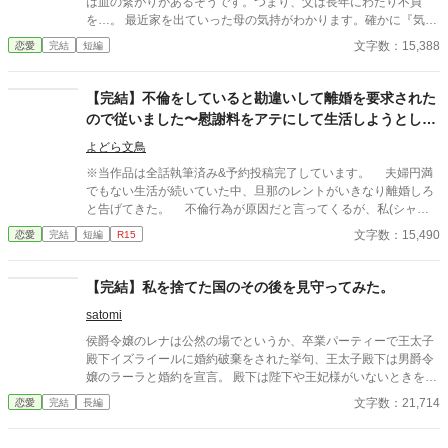
は血の繋がりがあるそうです。つまり、父は長年にわたり不貞
を…。 最近家を出ていった母の気持がわかります。確かに『気持
ち悪い』。 私はトピア＝ランスルー子爵家の次女になったようで
文字数：15,388
恋愛
完結
短編
す。 ワガママ放題の義姉、アピアお義姉様を家から出したかった
のでしょうか？父は私とお義姉様を王立学園の淑女学科に入学さ
せました。全寮制なので、家からお義姉様はいなくなりました。
【完結】不倫をしていると勘違いして離婚を要求された
ともあれ、家での傍若無人な人間関係とはオサラバ！ 私の楽しい
ので従いました〜慰謝料をアテにして生活しようとして
学園生活はここからです！
いるようですが、慰謝料請求しますよ〜
よどら文鳥
※当作品は全話執筆済み&予約投稿完了しています。 夫婦円満
でもない生活が続いていた中、旦那のレントがいきなり離婚しろ
と告げてきた。 不倫行為が原因だと言ってくるが、私(シャー
リー)には覚えもない。 どうやら騎士団長との会話で勘違いを
文字数：15,490
恋愛
完結
短編
R15
しているようだ。 だが、不倫を理由に多額の金が目当てなよう
だし、私のことは全く愛してくれていないようなので、離婚はし
てもいいと思っていた。 離婚だけして慰謝料はなしという方向
【完結】私を捨てた国のその後を見守ってみた。
に持って行こうかと思ったが、レントは金にうるさく慰謝料を請
satomi
求しようとしてきている。 当然、慰謝料を払うつもりはない。
あまりにもうるさいので、むしろ、今までの暴言に関して慰謝
侯爵令嬢のレナは公然の場でというか、卒業パーティーで王太子
料請求してしまいますよ？
殿下イズライールに婚約破棄をされた挙句、王太子殿下は男爵令
嬢のラーラと婚約を宣言。 殿下は陛下や王妃様がいないときを狙
ったんでしょうね。 レナの父はアルロジラ王国の宰相です。実家
文字数：21,714
恋愛
完結
長編
にはレナの兄が4名いますがみんなそろいもそろって優秀。 長男
は領地経営、次男は貿易商、3男は情報屋、4男は…オカマバー経