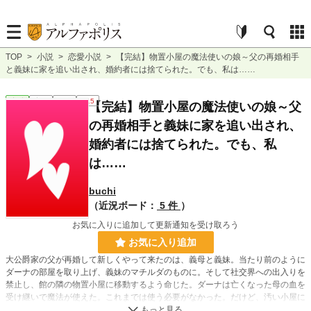
TOP
>
小説
>
恋愛小説
>
【完結】物置小屋の魔法使いの娘～父の再婚相手
と義妹に家を追い出され、婚約者には捨てられた。でも、私は……
恋愛
完結
短編
R15
【完結】物置小屋の魔法使いの娘～父
の再婚相手と義妹に家を追い出され、
婚約者には捨てられた。でも、私
は……
buchi
（近況ボード：
5 件
）
お気に入りに追加して更新通知を受け取ろう
お気に入り追加
大公爵家の父が再婚して新しくやって来たのは、義母と義妹。当たり前のように
ダーナの部屋を取り上げ、義妹のマチルダのものに。そして社交界への出入りを
禁止し、館の隣の物置小屋に移動するよう命じた。ダーナは亡くなった母の血を
受け継いで魔法が使えた。これまでは使う必要がなかった。だけど、汚い小屋に
閉じ込められた時は、使用人がいるので自粛していた魔法力を存分に使った。魔