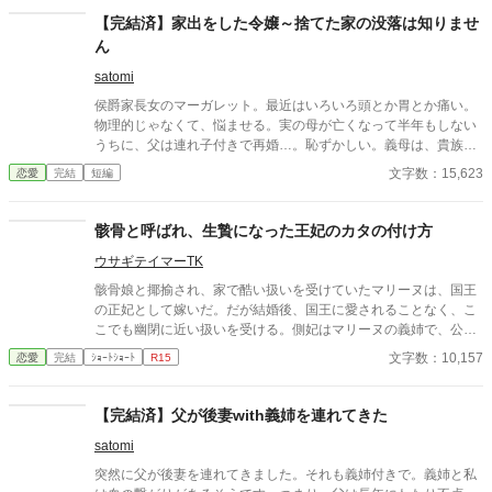
【完結済】家出をした令嬢～捨てた家の没落は知りませ
ん
satomi
侯爵家長女のマーガレット。最近はいろいろ頭とか胃とか痛い。
物理的じゃなくて、悩ませる。実の母が亡くなって半年もしない
うちに、父は連れ子付きで再婚…。恥ずかしい。義母は、貴族と
しての常識に欠けるし。頭痛いわ～。
文字数：15,623
恋愛
完結
短編
骸骨と呼ばれ、生贄になった王妃のカタの付け方
ウサギテイマーTK
骸骨娘と揶揄され、家で酷い扱いを受けていたマリーヌは、国王
の正妃として嫁いだ。だが結婚後、国王に愛されることなく、こ
こでも幽閉に近い扱いを受ける。側妃はマリーヌの義姉で、公式
行事も側妃が請け負っている。マリーヌに与えられた最後の役割
文字数：10,157
恋愛
完結
ｼｮｰﾄｼｮｰﾄ
R15
は、海の神への生贄だった。 注意：地震や津波の描写がありま
す。ご注意を。やや残酷な描写もあります。
【完結済】父が後妻with義姉を連れてきた
satomi
突然に父が後妻を連れてきました。それも義姉付きで。義姉と私