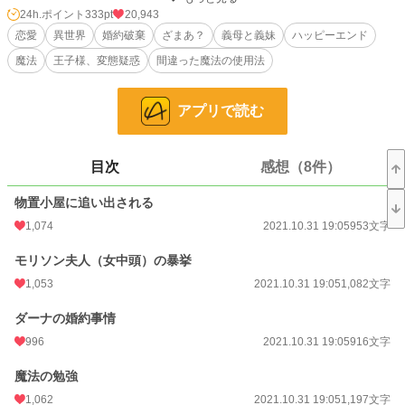
法力のことは、母と母と同じ国から嫁いできた王妃様だけが知る秘密だった。
24h.ポイント
333pt
20,943
みすぼらしい物置小屋はパラダイスに。だけど、ある晩、王太子殿下のフィルが
恋愛
異世界
婚約破棄
ざまあ？
義母と義妹
ハッピーエンド
ダーナを心配になってやって来て……
魔法
王子様、変態疑惑
間違った魔法の使用法
小説
4,041 位 / 228,623 件
アプリで読む
恋愛
2,107 位 / 66,323 件
お気に入り
1,735
目次
感想（8件）
24h.ポイント
333 pt
物置小屋に追い出される
文字数
17,568
1,074
2021.10.31 19:05
953文字
更新日時
2021.11.01 22:19
モリソン夫人（女中頭）の暴挙
初回公開日時
2021.10.31 19:05
1,053
2021.10.31 19:05
1,082文字
初回完結日時
2021.11.01 22:26
ダーナの婚約事情
週間ポイント
1,912 pt (5,055 位)
996
2021.10.31 19:05
916文字
月間ポイント
12,689 pt (3,636 位)
魔法の勉強
1,062
2021.10.31 19:05
1,197文字
年間ポイント
253,144 pt (2,401 位)