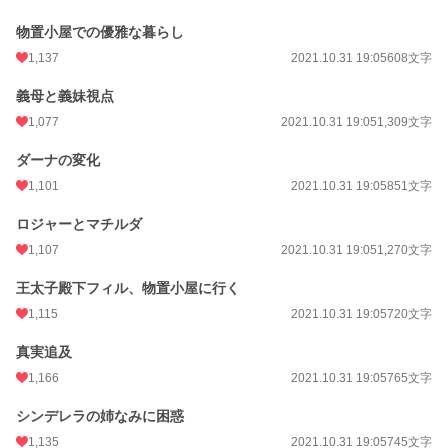
物置小屋での優雅な暮らし
累計ポイント
1,021,464 pt (5,678 位)
1,137
2021.10.31 19:05
608文字
義母と義妹視点
1,077
2021.10.31 19:05
1,309文字
ダーナの変化
1,101
2021.10.31 19:05
851文字
ロジャーとマチルダ
1,107
2021.10.31 19:05
1,270文字
王太子殿下フィル、物置小屋に行く
1,115
2021.10.31 19:05
720文字
真実追及
1,166
2021.10.31 19:05
765文字
シンデレラの姉なみに困惑
1,135
2021.10.31 19:05
745文字