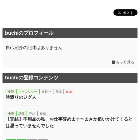
buchiのプロフィール
自己紹介の記述はありません
もっと見る
buchiの登録コンテンツ
小説
ファンタジー
連載中
長編
R15
時渡りのジグ人
小説
恋愛
完結
短編
【完結】不用品の私、お仕事辞めます〜まさか追いかけてくると
は思っていませんでした