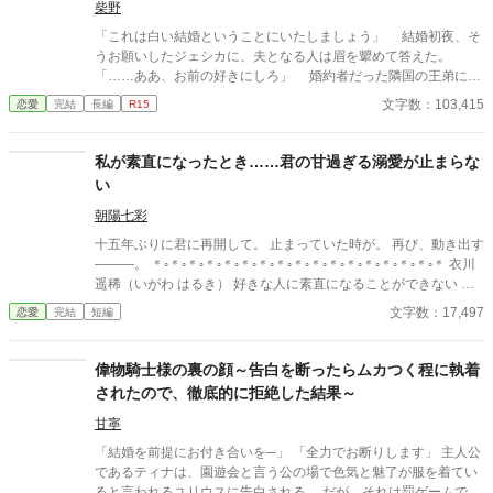
日あやかはバッグを取られ、怪我をする。あやかを放っておけな
柴野
い潤一郎は自分のマンションへ誘った。あやかは優しい潤一郎に
「これは白い結婚ということにいたしましょう」 結婚初夜、そ
惹かれて行くが、会社が倒産の危機にあり、合併先のお嬢さんと
うお願いしたジェシカに、夫となる人は眉を顰めて答えた。
婚約すると知る。潤一郎はあやかへの愛を貫こうとするが、あや
「……ああ、お前の好きにしろ」 婚約者だった隣国の王弟に別
かは潤一郎の前から姿を消すのであった。
れを切り出され嫁ぎ先を失った公爵令嬢ジェシカ・スタンナード
文字数：103,415
恋愛
完結
長編
R15
は、幼馴染でありながら、たいへん仲の悪かった皇太子ヒューパ
ートと王命で婚姻させられた。 ヒューパート皇太子には陰なが
ら想っていた令嬢がいたのに、彼女は第二王子の婚約者になって
私が素直になったとき……君の甘過ぎる溺愛が止まらな
しまったので長年婚約者を作っていなかったという噂がある。そ
い
れだというのに王命で大嫌いなジェシカを娶ることになったの
だ。 いくら政略結婚とはいえ、ヒューパートに抱かれるのは嫌
朝陽七彩
だ。子供ができないという理由があれば離縁できると考えたジェ
十五年ぶりに君に再開して。 止まっていた時が。 再び、動き出す
シカは白い結婚を望み、ヒューパートもそれを受け入れた。 そ
―――。 ＊◦＊◦＊◦＊◦＊◦＊◦＊◦＊◦＊◦＊◦＊◦＊◦＊◦＊◦＊◦＊◦＊ 衣川
のはず、だったのだが……？ 離縁を望みながらも徐々に絆され
遥稀（いがわ はるき） 好きな人に素直になることができない 松
ていく公爵令嬢と、実は彼女のことが大好きで仕方ないツンデレ
尾聖志（まつお さとし） イケメンで人気者 ＊◦＊◦＊◦＊◦＊◦＊◦＊◦
文字数：17,497
恋愛
完結
短編
皇太子によるじれじれラブストーリー。 ※こちらの作品は小説家
＊◦＊◦＊◦＊◦＊◦＊◦＊◦＊◦＊◦＊
になろうにも重複投稿しています。
偉物騎士様の裏の顔～告白を断ったらムカつく程に執着
されたので、徹底的に拒絶した結果～
甘寧
「結婚を前提にお付き合いを─」 「全力でお断りします」 主人公
であるティナは、園遊会と言う公の場で色気と魅了が服を着てい
ると言われるユリウスに告白される。 だが、それは罰ゲームで言