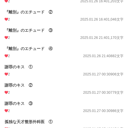
2
2025.01.26 16:40
1,203文字
文字数
29,678
『離別』のエチュード ②
更新日時
2025.01.30 07:53
2
2025.01.26 16:40
1,046文字
初回公開日時
2025.01.26 11:44
『離別』のエチュード ③
初回完結日時
2025.01.30 07:53
2
2025.01.26 21:40
1,170文字
週間ポイント
35 pt (53,125 位)
『離別』のエチュード ④
月間ポイント
2
105 pt (64,672 位)
2025.01.26 21:40
882文字
年間ポイント
2,721 pt (59,796 位)
謝罪のキス ①
2
2025.01.27 00:30
906文字
累計ポイント
11,577 pt (90,973 位)
謝罪のキス ②
2
2025.01.27 00:30
779文字
謝罪のキス ③
2
2025.01.27 00:30
986文字
孤独な天才整形外科医 ①