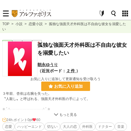
TOP
>
小説
>
恋愛小説
>
孤独な強面天才外科医は不自由な彼女を溺愛した
い
恋愛
完結
短編
R15
孤独な強面天才外科医は不自由な彼女
を溺愛したい
朝永ゆうり
（近況ボード：
2 件
）
お気に入りに追加して更新通知を受け取ろう
お気に入り追加
３年前、杏依は右腕を失った。
〝人殺し〟と呼ばれる、強面天才外科医の手によって。
✱.˚‧º‧┈┈┈┈┈┈┈┈┈‧º·˚.✱
元・ピアノ講師
現・義手のチェリスト
24h.ポイント
0pt
60
檜垣 杏依（27）
恋愛
ハッピーエンド
切ない
大人の恋
外科医
ドクター
音楽
Higaki Ai