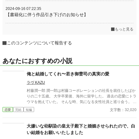
2024-09-16 07:22:35
【書籍化に伴う作品引き下げのお知らせ】
もっと見る
このコンテンツについて報告する
あなたにおすすめの小説
俺と結婚してくれ〜若き御曹司の真実の愛
ラヴ KAZU
村藤潤一郎 潤一郎は村藤コーポレーションの社長を就任したばか
りの二十五歳。 大学卒業後、海外に留学した。 過去の恋愛にトラ
ウマを抱えていた。 そんな時、気になる女性社員と巡り会う。 八
神あやか 村藤コーポレーション社員の四十歳。 過去の恋愛にトラ
文字数：32,020
恋愛
完結
短編
ウマを抱えて、男性の言葉を信じられない。 恋人に騙されて借金
を払う生活を送っていた。 そんな時、バッグを取られ、怪我をし
て潤一郎のマンションでお世話になる羽目に...... 八神あやかは元
大嫌いな幼馴染の皇太子殿下と婚姻させられたので、白
恋人に騙されて借金を払う生活を送っていた。そんな矢先あやか
い結婚をお願いいたしました
の勤める村藤コーポレーション社長村藤潤一郎と巡り会う。ある