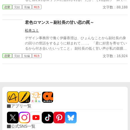
わされていると言うことを知っているティナは即答で断りを入れ
文字数：88,188
恋愛
完結
長編
R15
た。 …それがよくなかった。プライドを傷けられたユリウスはテ
ィナに執着するようになる。そうティナは解釈していたが、ユリ
ウスの本心は違う様で… 一方、ユリウスに関心を持たれたティナ
君色ロマンス～副社長の甘い恋の罠～
の事を面白くないと思う令嬢がいるのも必然。 令嬢達からの嫌が
松本ユミ
らせと、ユリウスの病的までの執着から逃げる日々だったが……
デザイン事務所で働く伊藤香澄は、ひょんなことから副社長の身
の回りの世話をするように頼まれて……。 「君に好意を寄せてい
るから付き合いたいってこと」 副社長の低く甘い声が私の鼓膜を
震わせ、封じ込めたはずのあなたへの想いがあふれ出す。 真面目
文字数：16,924
恋愛
完結
短編
R15
OLの恋の行方は？
アプリ一覧
公式SNS一覧