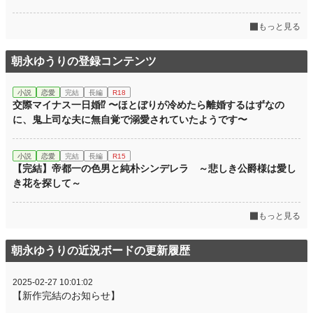
もっと見る
朝永ゆうりの登録コンテンツ
小説
恋愛
完結
長編
R18
交際マイナス一日婚⁉ 〜ほとぼりが冷めたら離婚するはずなの
に、鬼上司な夫に無自覚で溺愛されていたようです〜
小説
恋愛
完結
長編
R15
【完結】帝都一の色男と純朴シンデレラ ～悲しき公爵様は愛し
き花を探して～
もっと見る
朝永ゆうりの近況ボードの更新履歴
2025-02-27 10:01:02
【新作完結のお知らせ】