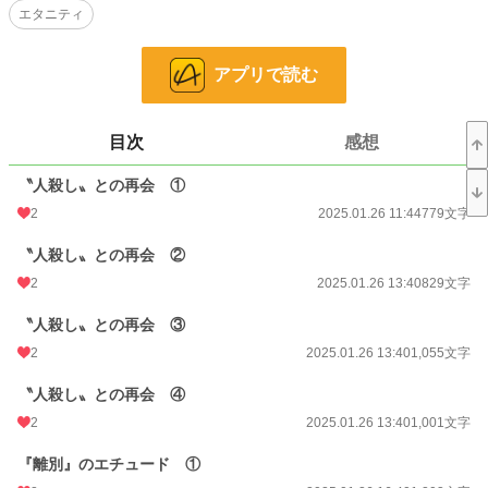
エタニティ
×
迅速な判断力と技術を持ちながら
皆に恐れられる整形外科医
アプリで読む
久我上 白哉（36）
Kugajo Byakuya
✱.˚‧º‧┈┈┈┈┈┈┈┈┈‧º·˚.✱
目次
感想
杏依の腕と心を殺した彼との、突然の最悪の再会。
けれどそれは、溺愛のはじまり。
〝人殺し〟との再会 ①
「お前が生きていてくれて、よかった」
2
2025.01.26 11:44
779文字
〝人殺し〟な彼と恋に落ちるなんてありえない。
〝人殺し〟との再会 ②
そう思っていたけれど、
2
2025.01.26 13:40
829文字
〝人殺し〟ゆえの優しさは、
自由を失っていた杏依の心も溶かしてゆく――
〝人殺し〟との再会 ③
2
2025.01.26 13:40
1,055文字
小説
228,661 位 / 228,661 件
〝人殺し〟との再会 ④
恋愛
66,336 位 / 66,336 件
2
2025.01.26 13:40
1,001文字
お気に入り
25
『離別』のエチュード ①
24h.ポイント
0 pt