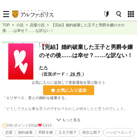
TOP
>
小説
>
恋愛小説
>
【完結】婚約破棄した王子と男爵令嬢のその
後……は幸せ？……な訳ない！
恋愛
完結
ｼｮｰﾄｼｮｰﾄ
R15
【完結】婚約破棄した王子と男爵令嬢
のその後……は幸せ？……な訳ない！
たろ
（近況ボード：
26 件
）
お気に入りに追加して更新通知を受け取ろう
お気に入り追加
「エリザベス、君との婚約を破棄する」
「どうしてそんな事を言うのですか？わたしが何をしたと言うのでしょう」
「君は僕の愛するイライザに対して嫌がらせをしただろう、そんな意地の悪い君
のことは愛せないし結婚など出来ない」
24h.ポイント
631pt
3,913
恋愛
婚約破棄
男爵令嬢
王太子殿下
残念な殿下
ハッピーエンド
「……愛せない……わかりました。殿下……の言葉を……受け入れます」