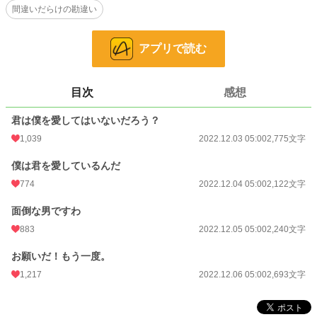
間違いだらけの勘違い
なんで君がそんな悲しそうな顔をするんだ？
アプリで読む
この話は婚約破棄をして、父親である陛下に嘘で固めて公爵令嬢のエリザベスを
貶めたと怒られて
「そんなにその男爵令嬢が好きなら王族をやめて男爵に婿に行け」と言われ、廃
嫡される王子のその後のお話です。
目次
感想
頭脳明晰、眉目秀麗、みんなが振り向くかっこいい殿下……なのにエリザベスの
君は僕を愛してはいないだろう？
前では残念な男。
1,039
2022.12.03 05:00
2,775文字
★軽い感じのお話です
僕は君を愛しているんだ
774
2022.12.04 05:00
2,122文字
そして、殿下がひたすら残念です
面倒な男ですわ
広ーい気持ちで読んでいただけたらと思います
883
2022.12.05 05:00
2,240文字
小説
2,146 位 / 228,709 件
お願いだ！もう一度。
恋愛
1,197 位 / 66,349 件
1,217
2022.12.06 05:00
2,693文字
お気に入り
1,227