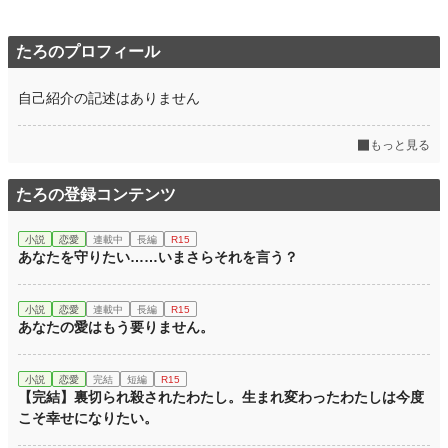
24h.ポイント
631 pt
文字数
9,830
たろのプロフィール
更新日時
2022.12.06 05:00
自己紹介の記述はありません
初回公開日時
2022.12.03 05:00
初回完結日時
2022.12.11 09:46
もっと見る
週間ポイント
5,436 pt (1,887 位)
たろの登録コンテンツ
月間ポイント
28,644 pt (1,652 位)
小説
恋愛
連載中
長編
R15
年間ポイント
266,930 pt (2,271 位)
あなたを守りたい……いまさらそれを言う？
累計ポイント
1,199,090 pt (4,870 位)
小説
恋愛
連載中
長編
R15
あなたの愛はもう要りません。
小説
恋愛
完結
短編
R15
【完結】裏切られ殺されたわたし。生まれ変わったわたしは今度
こそ幸せになりたい。