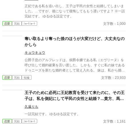
正妃である私を追い出し、王子は平民の女性と結婚してしまいま
した。…ですが、後になって後悔してももう遅いですよ？ ※一話
完結です。 ゆるゆる設定です。
文字数：1,000
恋愛
完結
ｼｮｰﾄｼｮｰﾄ
奪い取るより奪った後のほうが大変だけど、大丈夫なの
かしら
キョウキョウ
公爵子息のアルフレッドは、侯爵令嬢である私（エヴリーヌ）を
呼び出して婚約破棄を言い渡した。 しかも、すぐに私の妹である
ドゥニーズを新たな婚約者として迎え入れる。 妹は、私から婚約
相手を奪い取った。 いつものように、妹のドゥニーズは姉である
文字数：23,933
恋愛
完結
短編
私の持っているものを欲しがってのことだろう。 流石に、婚約者
まで奪い取ってくるとは予想外たったけれど。 そういう事情があ
ることを、アルフレッドにちゃんと説明したい。 それなのに私の
王子のために必死に王妃教育を受けて来たのに、その王
忠告を疑って、聞き流した。 彼は、後悔することになるだろう。
子は、私を側妃にして平民の女性と結婚？...貴方、馬鹿
そして妹も、私から婚約者を奪い取った後始末に追われることに
なんですか？
なる。 ２人は、大丈夫なのかしら。
久遠りも
一話完結です。 ゆるゆる設定です。
文字数：1,161
恋愛
完結
ｼｮｰﾄｼｮｰﾄ