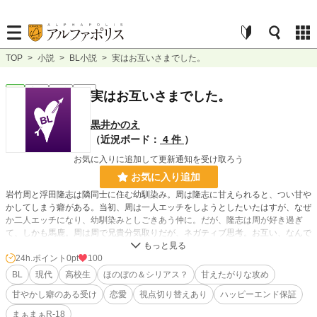
TOP
>
小説
>
BL小説
>
実はお互いさまでした。
BL
完結
短編
R18
実はお互いさまでした。
黒井かのえ
（近況ボード：
4 件
）
お気に入りに追加して更新通知を受け取ろう
お気に入り追加
岩竹周と浮田隆志は隣同士に住む幼馴染み。周は隆志に甘えられると、つい甘や
かしてしまう癖がある。当初、周は一人エッチをしようとしたいたはすが、なぜ
か二人エッチになり、幼馴染みとしごきあう仲に。だが、隆志は周が好き過ぎ
て、しかも馬鹿。周は周で兄貴分気取りだが、ネガティブ思考。お互い、なんで
も知っている仲だったはずなのに、少しずつズレが生じ、ある日、周が隆志に激
怒する事態に…
24h.ポイント
0pt
100
BL
現代
高校生
ほのぼの＆シリアス？
甘えたがりな攻め
小説
228,634 位 / 228,634 件
甘やかし癖のある受け
恋愛
視点切り替えあり
ハッピーエンド保証
BL
31,391 位 / 31,391 件
まぁまぁR-18