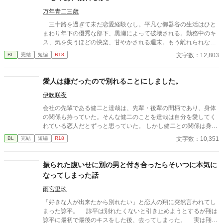
万年青二三歳
三十路を過ぎて未だ恋愛経験なし。平凡な御器谷の生活はひと
まわり年下の優秀な部下、黒瀬によって破壊される。勤務中のキ
ス、気を失うほどの快楽、甘やかされる週末。もう離れられな
い、と御器谷は自覚するが、一時の怒りで「じゃあ、別れるか」
文字数：12,803
BL
完結
短編
R18
と言ってしまう。自分を甘やかし、望むことしかしない部下は別
れを選ぶのだろうか。 期待の若手×中間管理職。年齢は一回り
違い。年の差ラブ。 ケンカップル好きへ捧げます。 ムーンラ
愛人は嫌だったので別れることにしました。
イトノベルズより転載（「多分、じゃない」より改題）。
伊吹咲夜
会社の先輩である健二と達哉は、先輩・後輩の間柄であり、身体
の関係も持っていた。そんな健二のことを達哉は自分を愛してく
れている恋人だとずっと思っていた。 しかし健二との関係は身体
だけで、それ以上のことはない。疑問に思っていた日、健二が結
文字数：10,351
BL
完結
短編
R18
婚したと朝礼で報告が。健二は達哉のことを愛してはいなかった
のか？
振られた腹いせに別の男と付き合ったらそいつに本気に
なってしまった話
雨宮里玖
「好きな人が出来たから別れたい」と恋人の翔に突然言われてし
まった諒平。 諒平は別れたくないと引き止めようとするが翔は
諒平に最初で最後のキスをした後、去ってしまった。 実は翔に