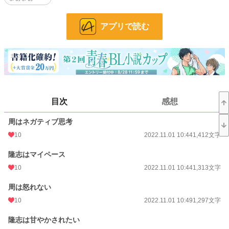
お気に入り
18
アプリで読む
24h.ポイント
0 pt
文字数
31,400
更新日時
2022.11.02 17:12
初回公開日時
2022.11.01 10:44
目次
感想
初回完結日時
2022.11.02 17:13
周はネガティブ思考
週間ポイント
28 pt (56,925 位)
10
2022.11.01 10:44
1,412文字
月間ポイント
42 pt (83,903 位)
隆志はマイペース
年間ポイント
524 pt (101,768 位)
10
2022.11.01 10:44
1,313文字
累計ポイント
8,356 pt (104,152 位)
周は怒れない
10
2022.11.01 10:49
1,297文字
隆志は甘やかされたい