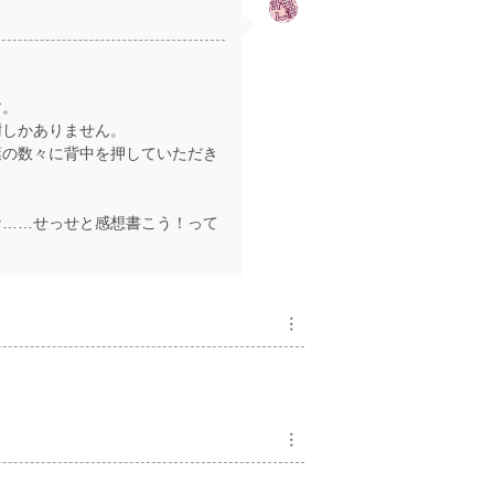
す。
謝しかありません。
葉の数々に背中を押していただき
な……せっせと感想書こう！って
︙
︙