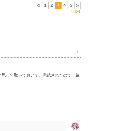
3
1
2
4
5
110
件
︙
;と思って取っておいて、完結されたので一気
。