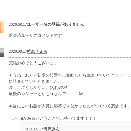
ユーザー名の登録がありません
2020.08.17
退会済ユーザのコメントです
椎名さえら
2020.08.17
完結おめでとうございます！
もうね、わりと初期の段階で…完結したら読ませていただこう^^
に読ませていただきました。
泣く。泣くしかない。(ﾉД`)ｼｸｼｸ
最後のカシャッとかもうなんで―――😭
本当にこのお話が大賞に応募できなかったのがつくづく残念です
しかしifがあるということで…待ってます！！！
田沢みん
2020.08.17