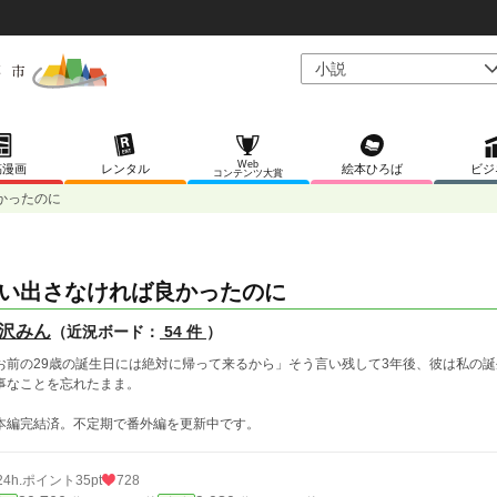
Web
稿漫画
レンタル
絵本ひろば
ビジ
コンテンツ大賞
かったのに
い出さなければ良かったのに
沢みん
（近況ボード：
54 件
）
お前の29歳の誕生日には絶対に帰って来るから」そう言い残して3年後、彼は私の
事なことを忘れたまま。
本編完結済。不定期で番外編を更新中です。
24h.ポイント
35pt
728