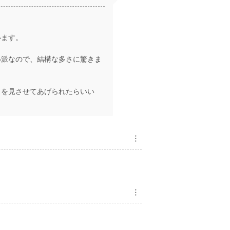
います。
い派なので、結構な多さに驚きま
目を見させてあげられたらいい
︙
︙