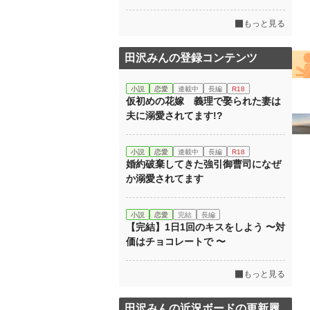
もっと見る
田沢みんの登録コンテンツ
小説
恋愛
連載中
長編
R18
仮初めの花嫁 義理で娶られた妻は
夫に溺愛されてます!?
小説
恋愛
連載中
長編
R18
婚約破棄してきた強引御曹司になぜ
か溺愛されてます
小説
恋愛
完結
長編
【完結】1日1回のキスをしよう 〜対
価はチョコレートで 〜
もっと見る
田沢みんの近況ボードの更新履