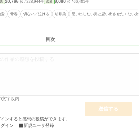
20,766
9,080
位 / 228,944件
位 / 66,401件
説
恋愛
純愛
青春
切ない／泣ける
幼馴染
思い出したい男と思い出させたくない女
目次
00文字以内
送信する
グインすると感想の投稿ができます。
ログイン
新規ユーザ登録