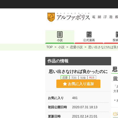
小説
公式漫画
投
TOP
>
小説
>
恋愛小説
>
思い出さなければ良
作品の情報
思
思い出さなければ良かったのに
恋愛
完結
短編
R15
田
お気に入り追加
「
大
お気に入り
481
＊
初回公開日時
2020.07.31 18:13
更新日時
2021.02.14 21:01