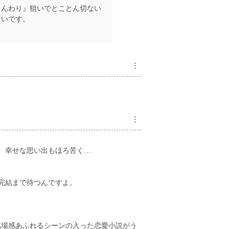
じんわり』狙いでとことん切ない
きいです。
︙
︙
、幸せな思い出もほろ苦く…
完結まで待つんですよ。
臨場感あふれるシーンの入った恋愛小説がう