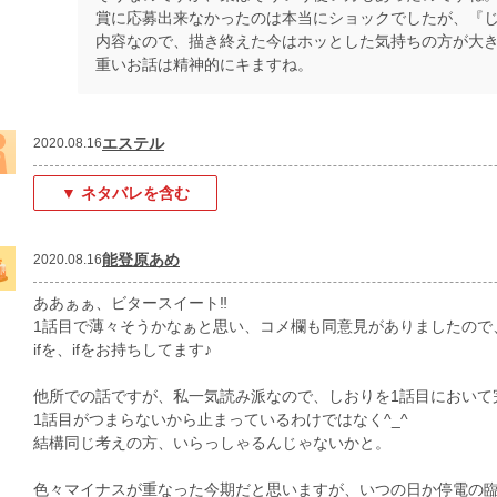
賞に応募出来なかったのは本当にショックでしたが、『
内容なので、描き終えた今はホッとした気持ちの方が大
重いお話は精神的にキますね。
エステル
2020.08.16
▼ ネタバレを含む
能登原あめ
2020.08.16
ああぁぁ、ビタースイート‼︎
1話目で薄々そうかなぁと思い、コメ欄も同意見がありましたので
ifを、ifをお持ちしてます♪
他所での話ですが、私一気読み派なので、しおりを1話目において
1話目がつまらないから止まっているわけではなく^_^
結構同じ考えの方、いらっしゃるんじゃないかと。
色々マイナスが重なった今期だと思いますが、いつの日か停電の