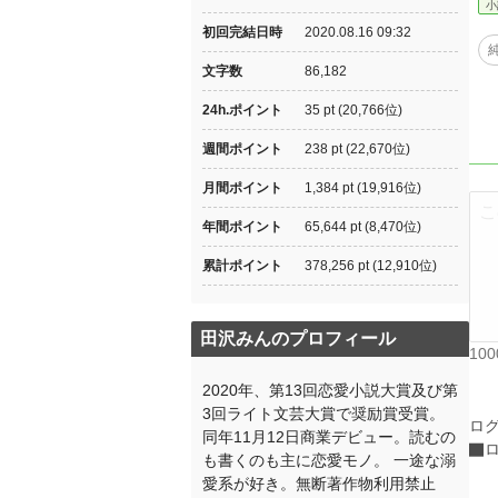
小
初回完結日時
2020.08.16 09:32
文字数
86,182
24h.ポイント
35 pt (20,766位)
週間ポイント
238 pt (22,670位)
月間ポイント
1,384 pt (19,916位)
年間ポイント
65,644 pt (8,470位)
累計ポイント
378,256 pt (12,910位)
田沢みんのプロフィール
10
2020年、第13回恋愛小説大賞及び第
3回ライト文芸大賞で奨励賞受賞。
ロ
同年11月12日商業デビュー。読むの
も書くのも主に恋愛モノ。 一途な溺
愛系が好き。無断著作物利用禁止