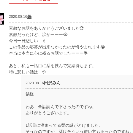
鍋
2020.08.16
素敵なお話をありがとうございました💞
素敵だったけど、涙がーーー😭
今日一日悲しい…💧
この作品の応募が出来なかったのが悔やまれます😭
本当に本当に心に残るお話でしたーーー🌟
あと、私も一話目に栞を挟んで完結待ちます。
特に悲しい話は…💦
田沢みん
2020.08.16
鍋様
わあ、全話読んで下さったのですね。
ありがとうございます。
1話目に溜まってる栞の謎がとけました。
そうなのですか、栞はそういう使い方もあったのですね