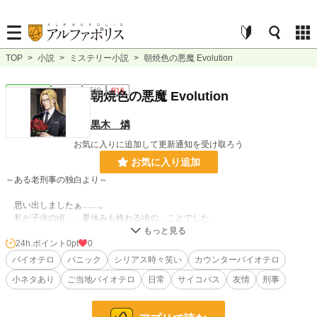
TOP
>
小説
>
ミステリー小説
>
朝焼色の悪魔 Evolution
ミステリー
連載中
長編
R15
朝焼色の悪魔 Evolution
黒木 燐
お気に入りに追加して更新通知を受け取ろう
お気に入り追加
～ある老刑事の独白より～
思い出しましたぁ……。
私が子供の頃……夏休みも終わる頃の、ことでした。
台風が近づいていて、私はなんとなく……ワクワクして、朝早く起きたとで
す。
24h.ポイント
0pt
0
そしたら、窓の外が異様に赤くて、私は、火事かと思って……驚いて、外に様
バイオテロ
パニック
シリアス時々笑い
カウンターバイオテロ
子を見に行きました……。
小ネタあり
ご当地バイオテロ
日常
サイコパス
友情
刑事
外に出た私は、驚きました。
それは火事ではなくて、朝焼けやったとです。
空には台風の……厚い雲が、かかってましたが……、朝日の昇っているあたり