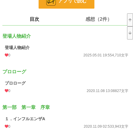
アプリで読む
の雲が途切れて……、山際から真っ赤な太陽が顔を出しとりました。
その太陽の光が、あたり一帯を赤く染めていたとです。
空も山も海も町並みも……。
そして私自身でさえ……。
目次
感想（2件）
あまりの不気味さに、私は怖くなって、家に戻ると布団に飛び込み、頭からタ
オルケットを被って震えていました。
あの時の、地獄の業火の中で悪魔が踊っているような、不気味な朝焼けの
登場人物紹介
色……この赤さは、その時の色に似とります……。
登場人物紹介
**********************
イケメンで日本大好きだけどちょっぴり変人なギル教授・漢らしい性格な助手
0
2025.05.01 19:55
4,710文字
の由利子・超いい人な葛西刑事、彼等や仲間たちがバイオテロと対峙します。
シリアスな展開に加え、笑いあり涙あり萌えあり雑学ありの盛り沢山でお送り
する、ご当地バイオテロ小説です。
プロローグ
……ココログで2007年から書き始めたこの小説ですが、リアルパンデミック
を目の当たりにして、続きを非常に書きにくくなり、あと第５部を残すところで
プロローグ
更新が滞っております。その前からなろう版で完成版を暫時アップしています
0
2020.11.08 13:08
827文字
が、アルファポリスでは進化版としてアップしていこうと思っています。続きが
気になる方はココログの『朝焼色の悪魔』更新情報をご覧ださい。
https://kuroki-rin.cocolog-nifty.com/heaven_or_hell/2025/01/post-5036f2.html
第一部 第一章 序章
この世界ではまだ例のパンデミックは起きていません。なお、作中で感染者が
１．インフルエンザA
何度か事件を起こしますが、これはバイオテロで画策され起きたことであり、感
染者を貶める意図はまったくありません。ご了承をお願いいたします。
0
2020.11.09 02:53
3,943文字