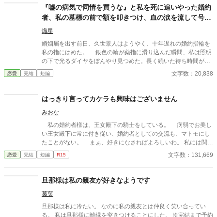
『嘘の病気で同情を買うな』と私を死に追いやった婚約
者、私の墓標の前で額を叩きつけ、血の涙を流して号泣
する大破滅！
熾星
婚姻届を出す前日、久世景人はようやく、十年遅れの婚約指輪を
私の指にはめた。 銀色の輪が薬指に滑り込んだ瞬間、私は照明
の下で光るダイヤをぼんやり見つめた。長く続いた待ち時間が、
やっと終わったような気がした。けれど次の瞬間、彼は私の手を
文字数：20,838
恋愛
完結
短編
見下ろし、まるで似合わない品物を評するように静かな声で言っ
た。 「正直、澪の手ってあまりきれいじゃないよな」 私は言葉
を失った。 景人はそのまま私の指先を取ると、さっきはめたば
はっきり言ってカケラも興味はございません
かりの指輪を抜き取った。十年待ち続けた指輪は、彼の手のひら
みおな
の上で冷たく光っていた。 「この指輪、瑠奈の手にあったほうが
似合うと思う」 私は手を引き戻し、信じられない思いで彼を見
私の婚約者様は、王女殿下の騎士をしている。 病弱でお美し
た。 「どういう意味？ 瑠奈と結婚するつもりなの？」 景人は
い王女殿下に常に付き従い、婚約者としての交流も、マトモにし
目を伏せ、指輪の縁を指先でなぞった。まるで、たいしたことで
たことがない。 まぁ、好きになさればよろしいわ。 私には関係
はない問いを少し考えているだけのようだった。 「そこまでじゃ
ないことですから。
文字数：131,669
恋愛
完結
短編
R15
ない。ただ、会えない時間が長くなると、どうしても瑠奈のこと
を考えるんだ」 その瞬間、私は自分がどうやってあのタワーマ
ンションを出たのかさえ覚えていない。
旦那様は私の親友が好きなようです
葛葉
旦那様は私に冷たい。 なのに私の親友とは仲良く笑い合ってい
る。 私は旦那様に離縁を突きつけることにした。 ※完結まで予約