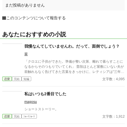
まだ投稿がありません
このコンテンツについて報告する
あなたにおすすめの小説
我慢なんてしていませんわ。だって、面倒でしょう？
翠
「クロエに子供ができた。準備が整い次第、離れで暮らすことに
なるからそのつもりでいてくれ」 普段ほとんど屋敷にいない夫が
前触れもなく告げてきた言葉をきっかけに、レティシアは“三年
間”の契約を終わらせることにした。 赤の他人を屋敷に迎えるこ
文字数：4,095
恋愛
完結
短編
とはしない。 不要なものに感情を砕く理由などない。 「だって、
面倒でしょう？」 不誠実な夫も、無意味な結婚も、 この際すべて
切り捨ててしまいましょう。
私はいつも2番目でした
magosu
ショートストーリー。
文字数：1,912
恋愛
完結
ｼｮｰﾄｼｮｰﾄ