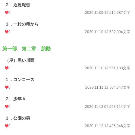
小説
228,760 位 / 228,760 件
２．近況報告
0
2020.11.09 12:51
2,687文字
ミステリー
5,380 位 / 5,380 件
３．一粒の種から
お気に入り
5
0
2020.11.10 12:53
2,094文字
24h.ポイント
0 pt
文字数
1,245,265
第一部 第二章 胎動
更新日時
2026.06.08 12:30
（序）黒い川面
初回公開日時
2020.11.08 13:08
0
2020.11.10 12:55
1,183文字
週間ポイント
169 pt (26,958 位)
１．コンコース
0
2020.11.11 12:50
4,647文字
月間ポイント
337 pt (41,654 位)
２．少年Ａ
年間ポイント
14,437 pt (24,939 位)
0
2020.11.13 02:59
3,114文字
累計ポイント
53,906 pt (42,888 位)
３．公園の男
0
2020.11.13 12:48
5,946文字