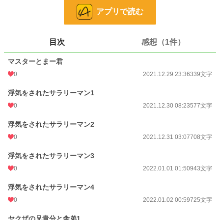
小説
228,923 位 / 228,923 件
アプリで読む
キャラ文芸
5,635 位 / 5,635 件
お気に入り
2
目次
感想（1件）
24h.ポイント
0 pt
マスターとまー君
0
2021.12.29 23:36
339文字
文字数
7,112
浮気をされたサラリーマン1
更新日時
2022.01.30 21:49
0
2021.12.30 08:23
577文字
初回公開日時
2021.12.29 23:36
浮気をされたサラリーマン2
週間ポイント
0 pt (228,923 位)
0
2021.12.31 03:07
708文字
月間ポイント
0 pt (228,923 位)
浮気をされたサラリーマン3
年間ポイント
21 pt (176,521 位)
0
2022.01.01 01:50
943文字
累計ポイント
3,654 pt (139,046 位)
浮気をされたサラリーマン4
0
2022.01.02 00:59
725文字
ヤクザの兄貴分と舎弟1