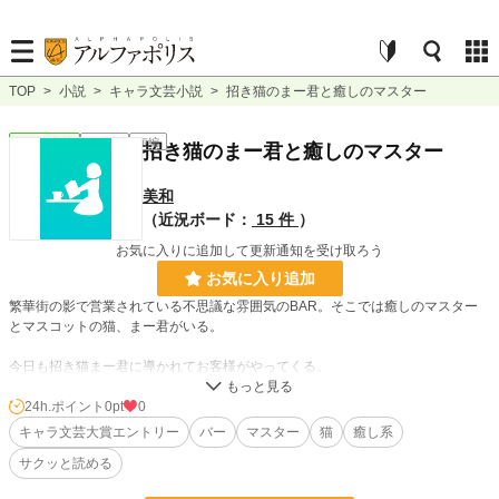
TOP
>
小説
>
キャラ文芸小説
>
招き猫のまー君と癒しのマスター
キャラ文芸
連載中
短編
招き猫のまー君と癒しのマスター
美和
（近況ボード：
15 件
）
お気に入りに追加して更新通知を受け取ろう
お気に入り追加
繁華街の影で営業されている不思議な雰囲気のBAR。そこでは癒しのマスター
とマスコットの猫、まー君がいる。
今日も招き猫まー君に導かれてお客様がやってくる。
24h.ポイント
0pt
0
キャラ文芸大賞エントリー
バー
マスター
猫
癒し系
お気に入りや感想、しおり等をつけてくれたらとても喜びます。
サクッと読める
読んでいただきありがとうございます。