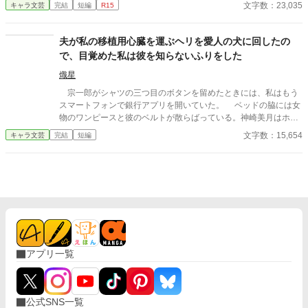
る圧迫の痕。 わずかな損傷。 骨の歪み。 人は嘘をつく。だが、
文字数：23,035
キャラ文芸
完結
短編
R15
骨は嘘をつかない。 骨が語る“ありのままの現実”から、蓮華は死
者の最期、そしてその奥に沈んだ感情を読み解いていく。 嫉妬、
憧れ、執着、尊敬、愛情――。 華やかな後宮の裏で渦巻く感情
夫が私の移植用心臓を運ぶヘリを愛人の犬に回したの
は、時に人を壊してしまう。 これは、少し変わった清掃員が、骨
で、目覚めた私は彼を知らないふりをした
と共に後宮の闇を暴いていく倒叙ミステリー。 第一章完結しまし
た！ ※一応完結ににしてます。
熾星
宗一郎がシャツの三つ目のボタンを留めたときには、私はもう
スマートフォンで銀行アプリを開いていた。 ベッドの脇には女
物のワンピースと彼のベルトが散らばっている。神崎美月はホテ
ルのバスローブをまとい、浴室の入り口に立っていた。鎖骨には
文字数：15,654
キャラ文芸
完結
短編
意味ありげな赤い痕。まるで私に見せつけるために、そこに立っ
ているようだった。 カーテンは完全には閉じられていない。朝
の光が絨毯に差し込み、部屋の惨状を残酷なほど鮮明に照らして
いた。 初めてこんな場面に出くわしたとき、私は部屋のグラス
を叩き割り、宗一郎の胸ぐらをつかんで理由を問い詰めた。 あ
のときの彼はベッドヘッドにもたれて煙草を吸い、ズボンすらま
ともに穿かないまま、淡々と言った。 「部屋が暗くて、お前と間
違えた」 その後、同じような「人違い」は二度起きた。 それ
をきっかけに、私たちは書面で取り決めを交わした。不貞行為が
アプリ一覧
一度発覚するたび、離婚成立前の解決金として、彼は私に五百万
円を支払う。 「振り込んで」
公式SNS一覧