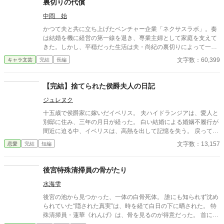
裏切りの代償
せんがご了承ください。
中岡 始
かつて夫と共に立ち上げたベンチャー企業「ネクサスラボ」。奏
は結婚を機に経営の第一線を退き、専業主婦として家庭を支えて
きた。しかし、平穏だった生活は夫・尚紀の裏切りによって一変
する。彼の部下であり不倫相手の優美が、会社を混乱に陥れつつ
文字数：60,399
キャラ文芸
完結
長編
あったのだ。 尚紀の冷たい態度と優美の挑発に苦しむ中、奏は再
び経営者としての力を取り戻す決意をする。裏切りの証拠を集
め、かつての仲間や信頼できる協力者たちと連携しながら、会社
【完結】捨てられた侯爵夫人の日記
を立て直すための計画を進める奏。だが、それは尚紀と優美の野
ジュレヌク
望を徹底的に打ち砕く覚悟でもあった。 取締役会での対決、揺れ
る社内外の信頼、そして壊れた夫婦の絆の果てに待つのは――。
十五歳で侯爵家に嫁いだイベリス。 夫ハイドランジアは、愛人と
自分の誇りと未来を取り戻すため、すべてを賭けて挑む奏の闘
別邸に住み、三年の月日が経った。 白い結婚による婚姻不履行が
い。復讐の果てに見える新たな希望と、繊細な人間ドラマが交錯
間近に迫る中、イベリスは、高熱を出して記憶を失う。 戻ってき
する物語がここに。
た夫は、妻に仕える侍女アリッサムから、いない月日の間書き綴
文字数：13,157
恋愛
完結
短編
られた日記を手渡される。 そこには、出会った日から自分を恋し
いと思ってくれていた少女の思いの丈が詰まっていた。 十八歳に
なり、美しく成長した妻を前に、ハイドランジアは、心が揺ら
後宮特殊清掃員の骨がたり
ぐ。 自分への恋心を忘れてしまったとしても、これ程までに思っ
水海雫
てくれていたのなら、また、愛を育めるのではないのか？ 様々な
人間の思いが交錯し、物語は、思わぬ方向へと進んでいく。
後宮の池から見つかった、一体の白骨死体。 誰にも知られず沈め
られていた“隠された真実”は、時を経て白日の下に晒された。 特
殊清掃員・蓮華《れんげ》は、骨を見るのが得意だった。 首に残