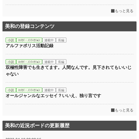
もっと見る
美和の登録コンテンツ
小説
ｴｯｾｲ・ﾉﾝﾌｨｸｼｮﾝ
連載中
長編
アルファポリス活動記録
小説
ｴｯｾｲ・ﾉﾝﾌｨｸｼｮﾝ
連載中
長編
双極性障害でも生きてます。人間なんです。見下されてもいいじ
ゃない
小説
ｴｯｾｲ・ﾉﾝﾌｨｸｼｮﾝ
連載中
長編
オールジャンルなエッセイ？いいえ、独り言です
もっと見る
美和の近況ボードの更新履歴