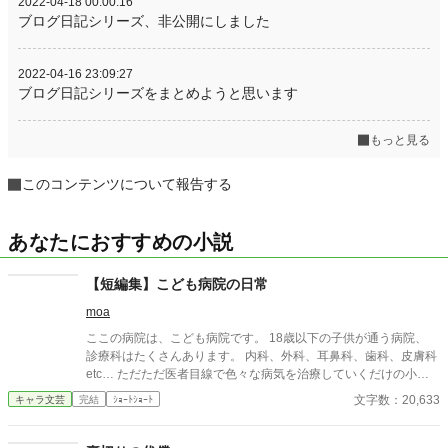
2022-04-18 00:00:16
ブログ日記シリーズ、非公開にしました
2022-04-16 23:09:27
ブログ日記シリーズをまとめようと思います
もっと見る
このコンテンツについて報告する
あなたにおすすめの小説
【短編集】こども病院の日常
moa
ここの病院は、こども病院です。 18歳以下の子供が通う病院、
診療科はたくさんあります。 内科、外科、耳鼻科、歯科、皮膚科
etc… ただただ医者目線で色々な病気を治療していくだけの小説
です。 恋愛要素などは一切ありません。 密着病院24時！的な感
文字数：20,633
キャラ文芸
完結
ｼｮｰﾄｼｮｰﾄ
じです。 人物像などは表記していない為、読者様のご想像にお任
せします。 ※泣く表現、痛い表現など嫌いな方は読むのをお控え
ください。 歯科以外の医療知識はそこまで詳しくないのですみま