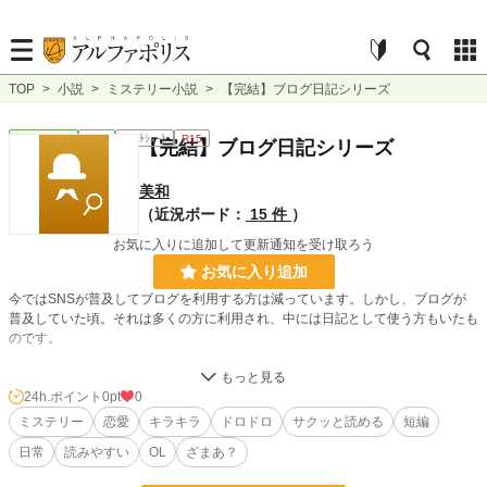
TOP
>
小説
>
ミステリー小説
>
【完結】ブログ日記シリーズ
ミステリー
完結
ｼｮｰﾄｼｮｰﾄ
R15
【完結】ブログ日記シリーズ
美和
（近況ボード：
15 件
）
お気に入りに追加して更新通知を受け取ろう
お気に入り追加
今ではSNSが普及してブログを利用する方は減っています。しかし、ブログが
普及していた頃。それは多くの方に利用され、中には日記として使う方もいたも
のです。
一人の乙女がブログ日記をつける。そこから始まる物語。
24h.ポイント
0pt
0
ブログ日記シリーズを一つの作品にまとめました。
ミステリー
恋愛
キラキラ
ドロドロ
サクッと読める
短編
日常
読みやすい
OL
ざまあ？
若干の改変をしながら再投稿していきます。