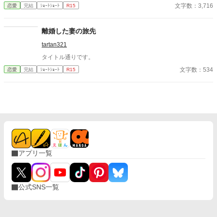
文字数：3,716
恋愛
完結
ｼｮｰﾄｼｮｰﾄ
R15
離婚した妻の旅先
tartan321
タイトル通りです。
文字数：534
恋愛
完結
ｼｮｰﾄｼｮｰﾄ
R15
アプリ一覧
公式SNS一覧