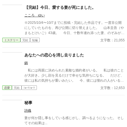
【完結】今日、愛する妻が死にました。
こころ ゆい
※2025/10/4〜10/7までに投稿・完結した作品です。一度非公開
にしていたものを、再び公開に切り替えました。 山本圭吾（や
まもとけいご）43歳。 今日、十数年連れ添った妻、のぞみが末
期がんのため、この世を去った。 圭吾は、愛する妻の死を受け
文字数：21,055
ミステリー
完結
短編
入れられず、ただただ悲しみに暮れていた。 そんな中、葬式の
会場で声をかけてきた女性。 その女性の手には、一枚のハンカ
チが握られている。 それは、明らかに妻のものではなく、妻の
あなたへの恋心を消し去りました
好みからもかけ離れていた。 圭吾は訝しみながらも、そのハン
鍋
カチを受け取る。 これから何が始まるとも知らないで。 圭吾
は、死んだ妻をめぐる『謎』に知らず知らず足を踏み入れていく
私には両親に決められた素敵な婚約者がいる。 私は彼のこと
ーーー。 ※作品の無断転載、AI学習など一切を固くお断りいたし
が大好き。少し顔を見るだけで幸せな気持ちになる。 だけど、
ます。（Do not reupload / use my writing for any purposes, inclu
彼には私の気持ちが重いみたい。 今、彼には憧れの人がいる。
ding for AI）
その人は大人びた雰囲気をもつ二つ上の先輩。 彼は心は自由で
文字数：12,653
恋愛
完結
ｼｮｰﾄｼｮｰﾄ
いたい言っていた。 その女性と話す時、私には見せない楽しそ
うな笑顔を向ける貴方を見て、胸が張り裂けそうになる。 友人
たちは言う。お互いに干渉しない割り切った夫婦のほうが気が楽
秘事
だって……。 だから私は彼が自由になれるように、魔女にこの
詩織
激しい気持ちを封印してもらったの。 ※このお話はハッピーエン
ドではありません。 ※短いお話でサクサクと進めたいと思いま
妻が何か隠し事をしている感じがし、調べるようになった。 そし
す。
てその結果は...