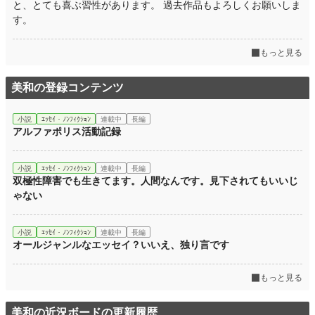
と、とても喜ぶ習性があります。 過去作品もよろしくお願いしま
す。
もっと見る
美和の登録コンテンツ
小説
ｴｯｾｲ・ﾉﾝﾌｨｸｼｮﾝ
連載中
長編
アルファポリス活動記録
小説
ｴｯｾｲ・ﾉﾝﾌｨｸｼｮﾝ
連載中
長編
双極性障害でも生きてます。人間なんです。見下されてもいいじ
ゃない
小説
ｴｯｾｲ・ﾉﾝﾌｨｸｼｮﾝ
連載中
長編
オールジャンルなエッセイ？いいえ、独り言です
もっと見る
美和の近況ボードの更新履歴