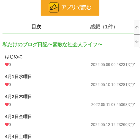
小説
228,618 位 / 228,618 件
アプリで読む
ミステリー
5,379 位 / 5,379 件
お気に入り
3
目次
感想（1件）
24h.ポイント
0 pt
私だけのブログ日記〜素敵な社会人ライフ〜
文字数
28,548
はじめに
更新日時
2022.07.22 06:33
0
2022.05.09 09:48
231文字
初回公開日時
2022.05.09 09:48
4月1日水曜日
初回完結日時
2022.07.22 06:34
0
2022.05.10 19:28
281文字
週間ポイント
0 pt (228,618 位)
4月2日木曜日
月間ポイント
0 pt (228,618 位)
0
2022.05.11 07:45
368文字
年間ポイント
126 pt (136,161 位)
4月3日金曜日
累計ポイント
0
19,566 pt (71,848 位)
2022.05.12 12:23
260文字
4月4日土曜日