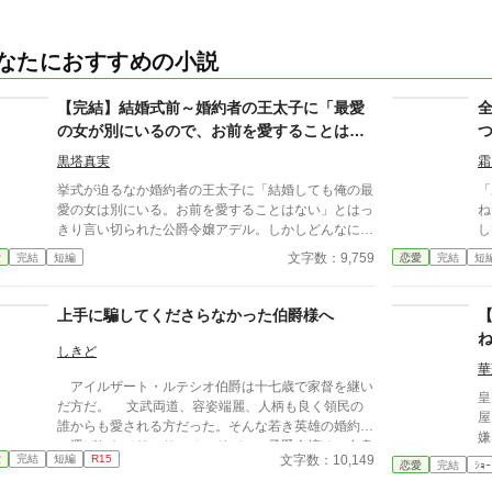
なたにおすすめの小説
【完結】結婚式前～婚約者の王太子に「最愛
の女が別にいるので、お前を愛することはな
い」と言われました～
黒塔真実
霜
挙式が迫るなか婚約者の王太子に「結婚しても俺の最
「
愛の女は別にいる。お前を愛することはない」とはっ
ね
きり言い切られた公爵令嬢アデル。しかしどんなに婚
し
約者としてないがしろにされても女性としての誇りを
す
文字数：9,759
愛
完結
短編
恋愛
完結
短
傷つけられても彼女は平気だった。なぜなら大切な
も
「心の拠り所」があるから……。しかし、王立学園の
つ
卒業ダンスパーティーの夜、アデルはかつてない、世
れ
上手に騙してくださらなかった伯爵様へ
にも酷い仕打ちを受けるのだった―― ※神視点。■
の
なろうにも別タイトルで重複投稿←【ジャンル日間4
メ
しきど
位】。
華
アイルザート・ルテシオ伯爵は十七歳で家督を継い
皇
だ方だ。 文武両道、容姿端麗、人柄も良く領民の
屋
誰からも愛される方だった。そんな若き英雄の婚約者
嫌な
に選ばれたメリッサ・オードバーン子爵令嬢は、自身
文字数：10,149
愛
完結
短編
R15
を果報者と信じて疑っていなかった。 彼が屋敷の
恋愛
完結
ｼｮｰ
メイドと関係を持っていると知る事になる、その時ま