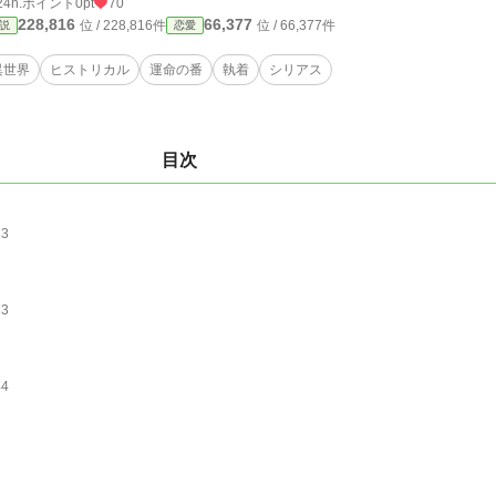
24h.ポイント
0pt
70
228,816
66,377
位 / 228,816件
位 / 66,377件
説
恋愛
異世界
ヒストリカル
運命の番
執着
シリアス
目次
13
13
44