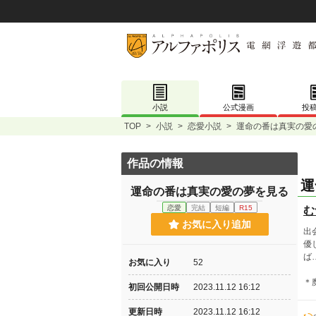
小説
公式漫画
投
TOP
>
小説
>
恋愛小説
>
運命の番は真実の愛
作品の情報
運
運命の番は真実の愛の夢を見る
恋愛
完結
短編
R15
む
お気に入り追加
出
優
ば
お気に入り
52
＊
初回公開日時
2023.11.12 16:12
更新日時
2023.11.12 16:12