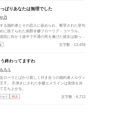
やっぱりあなたは無理でした
や乃
する婚約者とその恋人に嵌められ、断罪された挙句
めに捨てられた侯爵令嬢フローリア・コーラル。
道院に向かう途中で不遇の死を遂げた彼女は願っ
、もう一度人生をやり直したいと―― 目覚めた時
文字数：13,458
編
女の時間は半年前に巻き戻っていた。 今度こそ第
王子ジュリアンの心を取り戻し「愛する人から愛さ
る」というささやかな願いを叶えたいと奮闘するフ
もう終わってますわ
ーリアだが、半年後フローリアが断罪されたあの日
もろう
び訪れてしまう。 同じ光景、同じ台詞、何もか
が同じ……でもたった一つだけ違っていることがあ
女ローラとばかり親しく付き合うの婚約者メルヴィ
って！？ ※「小説家になろう」さまにも掲載中
王子。 爪弾きにされた令嬢エメラインは覚悟を決
て立ち上がる。
文字数：6,722
ﾄｼｮｰﾄ
R15