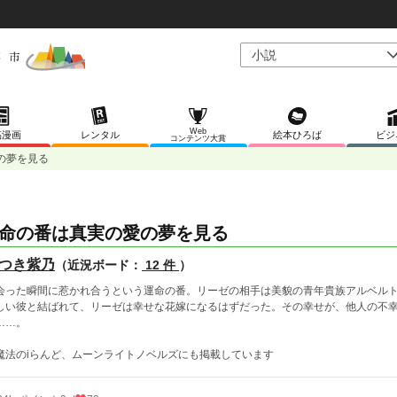
Web
稿漫画
レンタル
絵本ひろば
ビジ
コンテンツ大賞
の夢を見る
命の番は真実の愛の夢を見る
つき紫乃
（近況ボード：
12 件
）
会った瞬間に惹かれ合うという運命の番。リーゼの相手は美貌の青年貴族アルベル
しい彼と結ばれて、リーゼは幸せな花嫁になるはずだった。その幸せが、他人の不
……。
魔法のiらんど、ムーンライトノベルズにも掲載しています