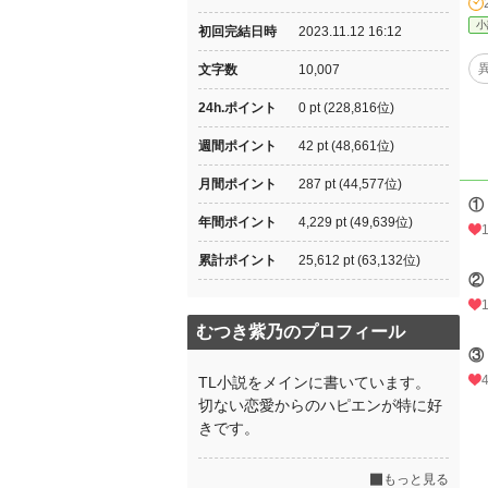
小
初回完結日時
2023.11.12 16:12
文字数
10,007
24h.ポイント
0 pt (228,816位)
週間ポイント
42 pt (48,661位)
月間ポイント
287 pt (44,577位)
①
年間ポイント
4,229 pt (49,639位)
累計ポイント
25,612 pt (63,132位)
②
むつき紫乃のプロフィール
③
TL小説をメインに書いています。
切ない恋愛からのハピエンが特に好
きです。
もっと見る