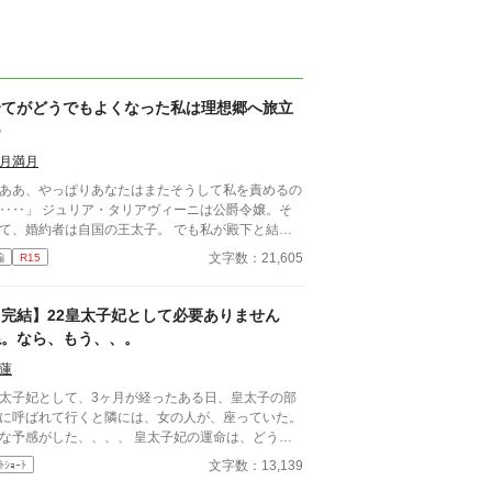
全てがどうでもよくなった私は理想郷へ旅立
つ
月満月
ああ、やっぱりあなたはまたそうして私を責めるの
‥‥」 ジュリア・タリアヴィーニは公爵令嬢。そ
て、婚約者は自国の王太子。 でも私が殿下と結婚
ることはない。だってあなたは他の人を選んだのだ
文字数：21,605
編
R15
の。『前』と変わらず━━ これはとある能力を持
一族に産まれた令嬢と自身に掛けられた封印に縛ら
る王太子の遠回りな物語。 ※なろう様で投稿済み
【完結】22皇太子妃として必要ありません
作品です。 ※画像はジュリアの婚約披露の時のイ
ね。なら、もう、、。
ージです。
蓮
太子妃として、3ヶ月が経ったある日、皇太子の部
に呼ばれて行くと隣には、女の人が、座っていた。
予感がした、、、、 皇太子妃の運命は、どうな
るのでしょう？ 指導係、教育係編Part1
文字数：13,139
ﾄｼｮｰﾄ