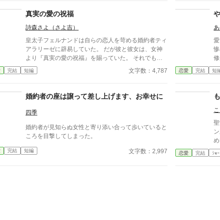
では。 貴族に愛人がいる事など珍しくもない。そ
真実の愛の祝福
んな事は分かっているつもりだった。分かっていてそ
れでも、許せなかった。 メリッサにとってアイル
詩森さよ（さよ吉）
あ
ザートは、本心から愛した人だったから。
皇太子フェルナンドは自らの恋人を苛める婚約者ティ
愛
アラリーゼに辟易していた。 だが彼と彼女は、女神
惨
より『真実の愛の祝福』を賜っていた。 それでも強
修
硬に婚約解消を願った彼は……。 カクヨム、小説家
た
文字数：4,787
愛
完結
短編
恋愛
完結
短
になろうにも掲載。 筆者は体調不良なことも多く、
彼
コメントなどを受け取らない設定にしております。
一
どうぞよろしくお願いいたします。
れ
婚約者の座は譲って差し上げます、お幸せに
ロ
こ
が再
四季
も
聖
婚約者が見知らぬ女性と寄り添い合って歩いていると
ン
ころを目撃してしまった。
め
文字数：2,997
愛
完結
短編
恋愛
完結
ｼｮｰ