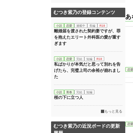
むつき紫乃の登録コンテンツ
あ
小説
恋愛
連載中
長編
R18
離婚届を渡された契約妻ですが、罪
を抱えたエリート外科医の愛が重す
ぎます
小説
恋愛
完結
短編
R18
私ばかりが本気だと思って別れを告
恋
げたら、完璧上司の余裕が崩れまし
た
小説
青春
完結
短編
桜の下に立つ人
もっと見る
恋
むつき紫乃の近況ボードの更新