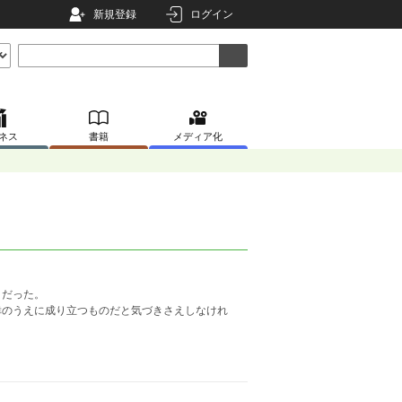
新規登録
ログイン
ネス
書籍
メディア化
トだった。
幸のうえに成り立つものだと気づきさえしなけれ