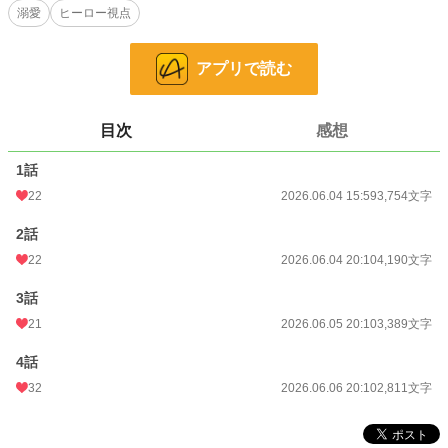
溺愛
ヒーロー視点
める話。
＊他サイトにも掲載しています
アプリで読む
小説
4,902 位 / 228,631 件
目次
感想
恋愛
2,489 位 / 66,324 件
お気に入り
26
1話
22
2026.06.04 15:59
3,754文字
24h.ポイント
276 pt
2話
文字数
14,144
22
2026.06.04 20:10
4,190文字
更新日時
2026.06.06 20:10
3話
初回公開日時
2026.06.04 15:59
21
2026.06.05 20:10
3,389文字
初回完結日時
2026.06.06 20:10
4話
週間ポイント
495 pt (14,623 位)
32
2026.06.06 20:10
2,811文字
月間ポイント
4,449 pt (9,228 位)
年間ポイント
17,761 pt (21,799 位)