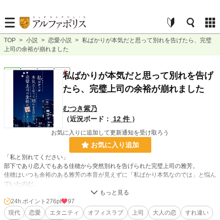
TOP
>
小説
>
恋愛小説
>
私ばかりが本気だと思って別れを告げたら、完璧
上司の余裕が崩れました
恋愛
完結
短編
R18
私ばかりが本気だと思って別れを告げ
たら、完璧上司の余裕が崩れました
むつき紫乃
（近況ボード：
12 件
）
お気に入りに追加して更新通知を受け取ろう
お気に入り追加
「私と別れてください」
部下であり恋人でもある佳穂から突然別れを告げられた完璧上司の雅芳。
佳穂はいつも余裕のある雅芳の本音が見えずに「私ばかり本気なのでは」と悩ん
でいたのだ。
けれど彼が隠していた本音は、抑えきれないほど重いもので――。
24h.ポイント
276pt
97
余裕たっぷりの完璧上司（今まで女性に振られたことなし）が、大切にじっくり
現代
恋愛
エタニティ
オフィスラブ
上司
大人の恋
すれ違い
距離を縮めようと思っていた恋人に振られそうになって、うろたえながら引き止