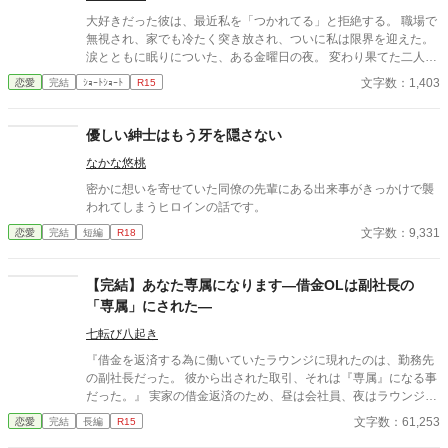
大好きだった彼は、最近私を「つかれてる」と拒絶する。 職場で
無視され、家でも冷たく突き放され、ついに私は限界を迎えた。
涙とともに眠りについた、ある金曜日の夜。 変わり果てた二人の
関係は、予想もしない結末を迎える。
文字数：1,403
恋愛
完結
ｼｮｰﾄｼｮｰﾄ
R15
優しい紳士はもう牙を隠さない
なかな悠桃
密かに想いを寄せていた同僚の先輩にある出来事がきっかけで襲
われてしまうヒロインの話です。
文字数：9,331
恋愛
完結
短編
R18
【完結】あなた専属になります―借金OLは副社長の
「専属」にされた―
七転び八起き
『借金を返済する為に働いていたラウンジに現れたのは、勤務先
の副社長だった。 彼から出された取引、それは『専属』になる事
だった。』 実家の借金返済のため、昼は会社員、夜はラウンジ嬢
として働く優美。 ある夜、一人でグラスを傾ける謎めいた男性客
文字数：61,253
恋愛
完結
長編
R15
に指名される。 口数は少ないけれど、なぜか心に残る人だった。