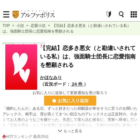
TOP
>
小説
>
恋愛小説
>
【完結】恋多き悪女（と勘違いされている私）
は、強面騎士団長に恋愛指南を懇願される
恋愛
完結
長編
R18
【完結】恋多き悪女（と勘違いされて
いる私）は、強面騎士団長に恋愛指南
を懇願される
かほなみり
（近況ボード：
24 件
）
お気に入りに追加して更新通知を受け取ろう
お気に入り追加
「婚約したんだ」ある日、ずっと好きだった幼馴染が幸せそうに言うのを聞いた
アレックス。相手は、背が高くてきつい顔立ちのアレックスとは正反対の、小さ
くてお人形のようなご令嬢だった。失恋して落ち込む彼女に、実家へ帰省してい
た「恋多き悪女」として社交界に名を馳せた叔母から、王都での社交に参加して
新たな恋を探せばいいと提案される。「あなたが、男を唆す恋多き悪女か」なぜ
か叔母と間違われたアレックスは、偶然出会った大きな男に恋愛指南を乞われ、
HOTランキング 最高35位