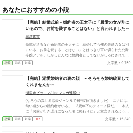
あなたにおすすめの小説
【完結】結婚式前～婚約者の王太子に「最愛の女が別に
いるので、お前を愛することはない」と言われました～
黒塔真実
挙式が迫るなか婚約者の王太子に「結婚しても俺の最愛の女は別
にいる。お前を愛することはない」とはっきり言い切られた公爵
令嬢アデル。しかしどんなに婚約者としてないがしろにされても
女性としての誇りを傷つけられても彼女は平気だった。なぜなら
文字数：9,759
恋愛
完結
短編
大切な「心の拠り所」があるから……。しかし、王立学園の卒業
ダンスパーティーの夜、アデルはかつてない、世にも酷い仕打ち
を受けるのだった―― ※神視点。■なろうにも別タイトルで重
【完結】溺愛婚約者の裏の顔 ～そろそろ婚約破棄して
複投稿←【ジャンル日間4位】。
くれませんか～
瀬里＠ピッコマ/Lineマンガ連載中
(なろうの異世界恋愛ジャンルで日刊7位頂きました) ニナには、
幼い頃からの婚約者がいる。 3歳年下のティーノ様だ。 本人
に「お前が行き遅れになった頃に終わりだ」と宣言されるよう
な、典型的な「婚約破棄前提の格差婚約」だ。 行き遅れになる
文字数：15,349
恋愛
完結
短編
R15
前に何とか婚約破棄できないかと頑張ってはみるが、うまくいか
ず、最近ではもうそれもいいか、と半ばあきらめている。 なぜ
なら、現在１６歳のティーノ様は、匂いたつような色香と初々し