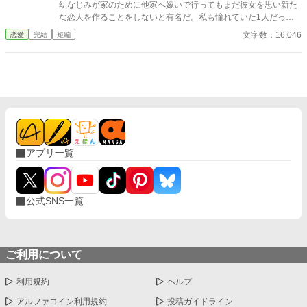
幼なじみが家のために他家へ嫁いで行ってもまだ彼女を思い新た
な恋人を作ることをしないと有名だ。私も憧れていた1人だっ
た。 そんな彼との婚約が成立した。それは彼の行動で私が傷を負
文字数：16,046
恋愛
完結
短編
ったからだ。傷は残らないのに責任感からの婚約ではあるが、彼
はプロポーズをしてくれた。その瞬間憧れが好きになっていた。
婚約して6ヶ月、接点のほとんどない2人だが少しずつ距離も縮ま
り幸せな日々を送っていた。と思っていたのに、彼の元恋人が離
婚をして帰ってくる話を聞いて彼が私との婚約を「最悪だ」と後
悔しているのを聞いてしまった。
アプリ一覧
公式SNS一覧
ご利用について
利用規約
ヘルプ
アルファコイン利用規約
投稿ガイドライン