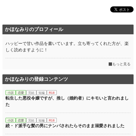
かほなみりのプロフィール
ハッピーで甘い作品を書いています。立ち寄ってくれた方が、楽
しく読めますように！
もっと見る
かほなみりの登録コンテンツ
小説
恋愛
完結
短編
R18
転生した悪役令嬢ですが、推し（婚約者）にキモいと言われまし
た
小説
恋愛
完結
短編
R18
続・ド派手な髪の男にナンパされたらそのまま溺愛されました