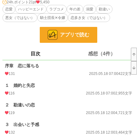
指導することに。「待って、私は恋愛初心者よ！？」恋を探しに来たはずなの
24h.ポイント
21pt
5,450
に、なぜか年上の騎士団長へ恋愛指南をする羽目になった高身長のヒロイン、ア
恋愛
ハッピーエンド
ラブコメ
年の差
溺愛
勘違い
レックスと、結婚をせかされつつも、女性とうまくいかないことを気にしている
悪女（ではない）
騎士団長✕令嬢
恋多き女（ではない）
強面騎士団長、エイデンの、すれ違い恋愛物語。
小説
26,622 位 / 228,909 件
アプリで読む
恋愛
11,553 位 / 66,389 件
お気に入り
279
目次
感想（4件）
24h.ポイント
21 pt
序章 恋に落ちる
131
2025.05.18 07:00
422文字
文字数
115,445
１ 婚約と失恋
更新日時
2025.05.31 20:02
116
2025.05.18 07:00
2,955文字
初回公開日時
2025.05.18 07:00
２ 勘違いの恋
初回完結日時
2025.05.31 20:03
119
2025.05.18 12:00
4,721文字
週間ポイント
189 pt (25,647 位)
３ 出会いと予感
月間ポイント
554 pt (33,078 位)
132
2025.05.18 12:00
3,464文字