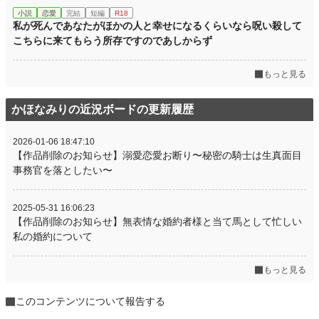
小説
恋愛
完結
短編
R18
私が死んであなたがほかの人と幸せになるくらいなら呪い殺して
こちらに来てもらう所存ですのであしからず
もっと見る
かほなみりの近況ボードの更新履歴
2026-01-06 18:47:10
【作品削除のお知らせ】溺愛恋愛お断り〜秘密の騎士は生真面目
事務官を落としたい〜
2025-05-31 16:06:23
【作品削除のお知らせ】無表情な婚約者様と当て馬として忙しい
私の婚約について
もっと見る
このコンテンツについて報告する