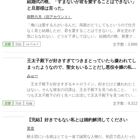
結婚式の晩、「すまないが君を愛することはできない」
さとを併せ持つ、美青年へと成長してしまったのだ。おまけに人
と旦那様は言った。
前では、誰もがうらやむような溺愛ぶりだ。それが偽物だったと
しても、こんな風に夢を見させてもらえる体験なんて、そうそう
雨野六月（旧アカウント）
できやしない。 もちろん人前でだけで、裏ではひどいものだけ
「俺には愛する人がいるんだ。両親がどうしてもというので仕方
ど。 そんな中、第三王女殿下が、ティーノ様をお気に召したら
なく君と結婚したが、君を愛することはできないし、床を交わす
しいという噂が飛び込んできて、あきらめかけていた婚約破棄が
気にもなれない。どうか了承してほしい」 結婚式の晩、新妻クロ
かなうかもしれないと、ニナは行動を起こすことにするのだが―
エが夫ロバートから要求されたのは、お飾りの妻になることだっ
文字数：3,886
恋愛
完結
ｼｮｰﾄｼｮｰﾄ
―。 全７話の短編です 完結確約です。
た。 「君さえ黙っていれば、なにもかも丸くおさまる」と諭され
て、クロエはそれを受け入れる。そして――
王太子殿下が好きすぎてつきまとっていたら嫌われてし
まったようなので、聖女もいることだし悪役令嬢の私は
退散することにしました。
みゅー
王太子殿下が好きすぎるキャロライン。好きだけど嫌われたく
はない。そんな彼女の日課は、王太子殿下を見つめること。 い
つも王太子殿下の行く先々に出没して王太子殿下を見つめていた
が、ついにそんな生活が終わるときが来る。 聖女が現れたの
文字数：9,312
恋愛
完結
短編
だ。そして、さらにショックなことに、自分が乙女ゲームの世界
に転生していてそこで悪役令嬢だったことを思い出す。 王太子
殿下に嫌われたくはないキャロラインは、王太子殿下の前から姿
【完結】好きでもない私とは婚約解消してください
を消すことにした。そんなお話です。 ちょっと切ないお話で
里音
す。
騎士団にいる彼はとても一途で誠実な人物だ。初恋で恋人だった